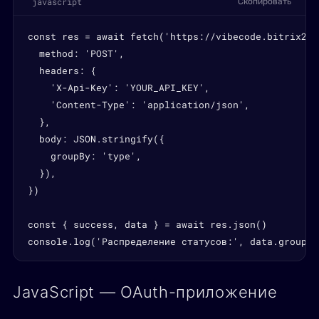
javascript
Скопировать
const res = await fetch('https://vibecode.bitrix24.
  method: 'POST',

  headers: {

    'X-Api-Key': 'YOUR_API_KEY',

    'Content-Type': 'application/json',

  },

  body: JSON.stringify({

    groupBy: 'type',

  }),

})

const { success, data } = await res.json()

console.log('Распределение статусов:', data.groups)
JavaScript — OAuth-приложение