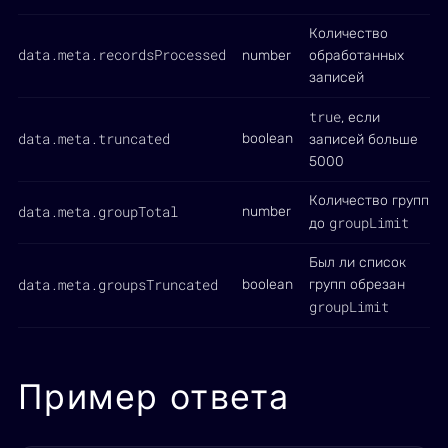
Количество
data.meta.recordsProcessed
number
обработанных
записей
true
, если
data.meta.truncated
boolean
записей больше
5000
Количество групп
data.meta.groupTotal
number
groupLimit
до
Был ли список
data.meta.groupsTruncated
boolean
групп обрезан
groupLimit
Пример ответа