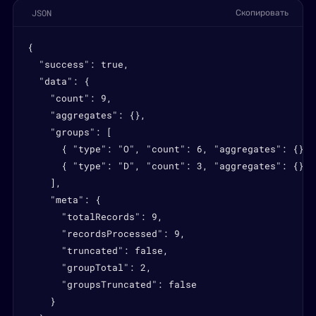
JSON
Скопировать
{

  "success": true,

  "data": {

    "count": 9,

    "aggregates": {},

    "groups": [

      { "type": "O", "count": 6, "aggregates": {} },
      { "type": "D", "count": 3, "aggregates": {} }

    ],

    "meta": {

      "totalRecords": 9,

      "recordsProcessed": 9,

      "truncated": false,

      "groupTotal": 2,

      "groupsTruncated": false

    }
