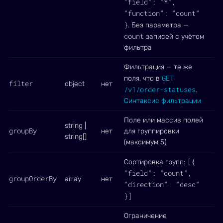
"field": "*",
"function": "count"
}
. Без параметра —
count
записей с учётом
фильтра
Фильтрация — те же
GET
поля, что в
filter
object
нет
/v1/order-statuses
.
Синтаксис фильтрации
Поле или массив полей
string |
groupBy
нет
для группировки
string[]
(максимум 5)
[{
Сортировка групп:
"field": "count",
groupOrderBy
array
нет
"direction": "desc"
}]
Ограничение