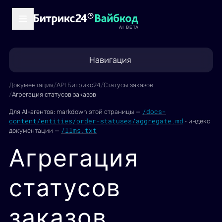
AI BETA
Навигация
Документация
/
API Битрикс24
/
Статусы заказов
/
Агрегация статусов заказов
/docs-
Для AI-агентов:
markdown этой страницы —
content/entities/order-statuses/aggregate.md
·
индекс
/llms.txt
документации —
Агрегация
статусов
заказов