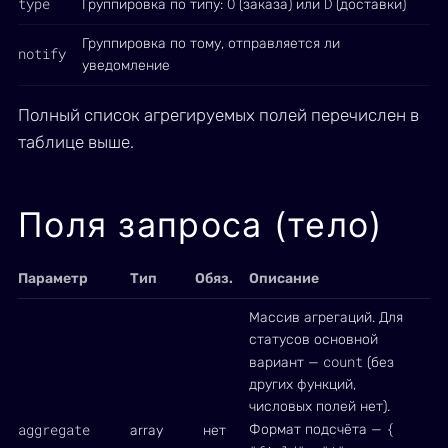
type
O
D
Группировка по типу:
(заказа) или
(доставки)
Группировка по тому, отправляется ли
notify
уведомление
Полный список агрегируемых полей перечислен в
таблице выше.
Поля запроса (тело)
Параметр
Тип
Обяз.
Описание
Массив агрегаций. Для
статусов основной
count
вариант —
(без
других функций,
числовых полей нет).
{
aggregate
Формат подсчёта —
array
нет