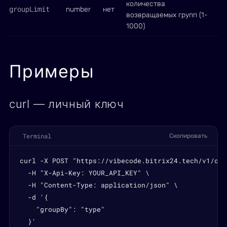
количества
groupLimit
number
нет
возвращаемых групп (1-
1000)
Примеры
curl — личный ключ
Terminal
Скопировать
curl -X POST "https://vibecode.bitrix24.tech/v1/ord
  -H "X-Api-Key: YOUR_API_KEY" \

  -H "Content-Type: application/json" \

  -d '{

    "groupBy": "type"

  }'