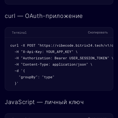
curl — OAuth-приложение
Terminal
Скопировать
curl -X POST "https://vibecode.bitrix24.tech/v1/ord
  -H "X-Api-Key: YOUR_APP_KEY" \

  -H "Authorization: Bearer USER_SESSION_TOKEN" \

  -H "Content-Type: application/json" \

  -d '{

    "groupBy": "type"

  }'
JavaScript — личный ключ