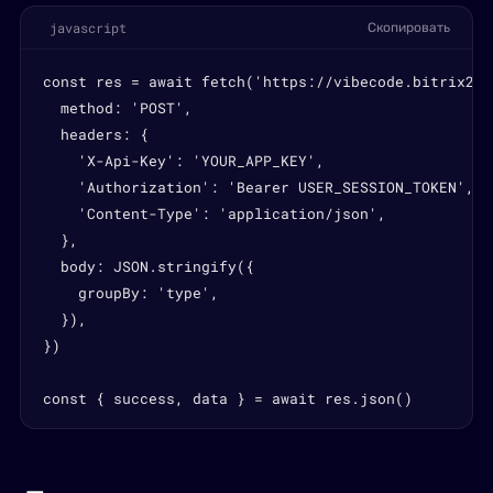
javascript
Скопировать
const res = await fetch('https://vibecode.bitrix24.
  method: 'POST',

  headers: {

    'X-Api-Key': 'YOUR_APP_KEY',

    'Authorization': 'Bearer USER_SESSION_TOKEN',

    'Content-Type': 'application/json',

  },

  body: JSON.stringify({

    groupBy: 'type',

  }),

})

const { success, data } = await res.json()