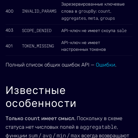
Зарезервированные ключевые
INVALID_PARAMS
groupBy
count
400
слова в
:
,
aggregates
meta
groups
,
,
SCOPE_DENIED
sale
403
API-ключ не имеет скоупа
API-ключ не имеет
TOKEN_MISSING
401
настроенных токенов
Полный список общих ошибок API —
Ошибки
.
Известные
особенности
count
Только
имеет смысл.
Поскольку в схеме
aggregatable
статуса нет числовых полей в
,
sum
avg
min
max
функции
/
/
/
всегда возвращают