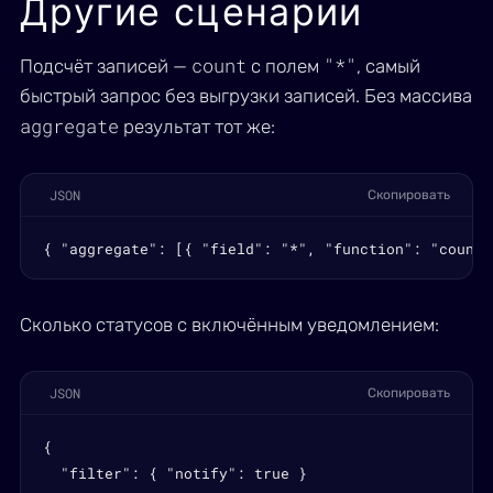
Другие сценарии
count
"*"
Подсчёт записей —
с полем
, самый
быстрый запрос без выгрузки записей. Без массива
aggregate
результат тот же:
JSON
Скопировать
{ "aggregate": [{ "field": "*", "function": "count"
Сколько статусов с включённым уведомлением:
JSON
Скопировать
{

  "filter": { "notify": true }
