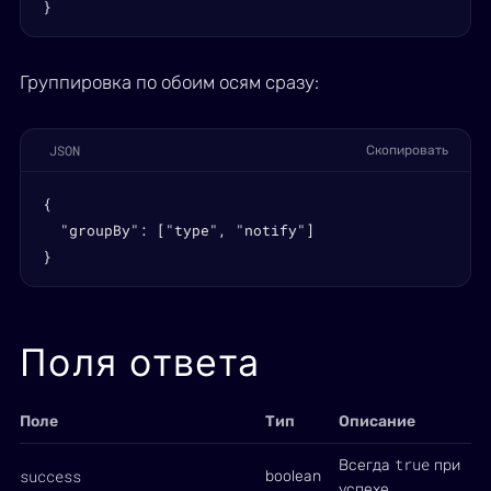
}
Группировка по обоим осям сразу:
JSON
Скопировать
{

  "groupBy": ["type", "notify"]

}
Поля ответа
Поле
Тип
Описание
true
Всегда
при
success
boolean
успехе