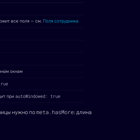
ржит все поля — см.
Поля сотрудника
нны́м окнам
true
autoWindowed: true
дит при
meta.hasMore
аницы нужно по
: длина