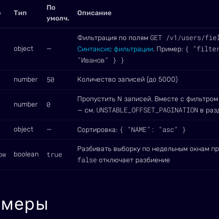
По
р
Тип
Описание
умолч.
GET /v1/users/fie
Фильтрация по полям
{ "filte
object
—
Синтаксис фильтрации
. Пример:
"Иванов" } }
50
number
Количество записей (до 5000)
Пропустить N записей. Вместе с фильтром
0
number
UNSTABLE_OFFSET_PAGINATION
— см.
в раз
{ "NAME": "asc" }
object
—
Сортировка:
Разбивать выборку по недельным окнам пр
ow
true
boolean
false
отключает разбиение
имеры