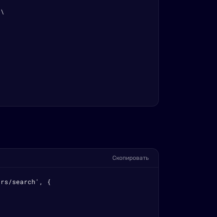
\

Скопировать
rs/search', {
