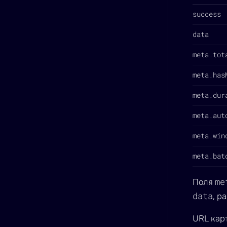
success
data
meta.tot
meta.has
meta.dur
meta.aut
meta.win
meta.bat
me
Поля
data
, р
URL кар