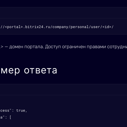
://<portal>.bitrix24.ru/company/personal/user/<id>/
l>
— домен портала. Доступ ограничен правами сотрудн
мер ответа
cess": true,

a": [
