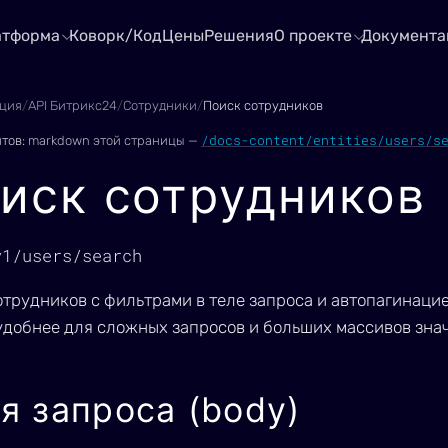
атформа
Коворк/Код
Цены
Решения
О проекте
Документа
ция
/
API Битрикс24
/
Сотрудники
/
Поиск сотрудников
/docs-content/entities/users/s
нтов:
markdown этой страницы —
иск сотрудников
v1/users/search
отрудников с фильтрами в теле запроса и автопагинаци
удобнее для сложных запросов и больших массивов знач
я запроса (body)