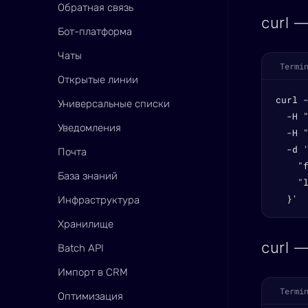
Обратная связь
curl 
Бот-платформа
Чаты
Termi
Открытые линии
curl 
Универсальные списки
  -H "
Уведомления
  -H "
  -d '
Почта
    "f
База знаний
    "l
  }'
Инфраструктура
Хранилище
curl 
Batch API
Импорт в CRM
Termi
Оптимизация