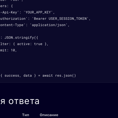
ers: {

-Api-Key': 'YOUR_APP_KEY',

Authorization': 'Bearer USER_SESSION_TOKEN',

ontent-Type': 'application/json',

: JSON.stringify({

lter: { active: true },

mit: 10,

 { success, data } = await res.json()
я ответа
Тип
Описание