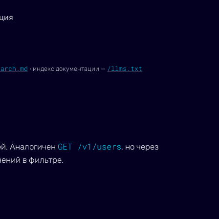
ция
earch.md
/llms.txt
·
индекс документации —
GET /v1/users
ей. Аналогичен
, но через
ений в фильтре.