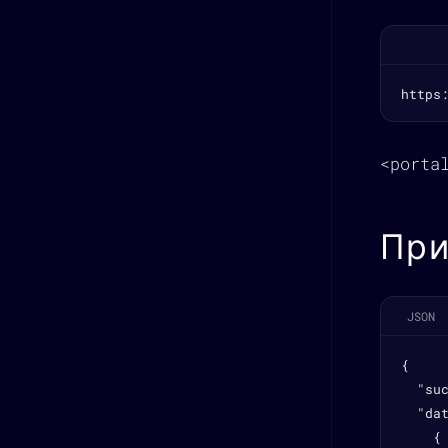
https
<porta
При
JSON
{

  "suc
  "dat
    {
