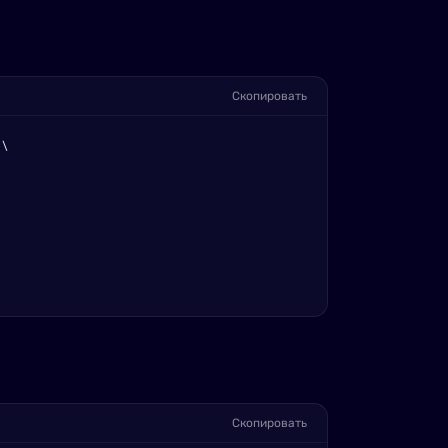
Скопировать
\

Скопировать