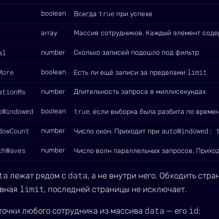
true
boolean
Всегда
при успехе
array
Массив сотрудников. Каждый элемент соде
al
number
Сколько записей подошло под фильтр
More
limit
boolean
Есть ли ещё записи за пределами
ationMs
number
Длительность запроса в миллисекундах
oWindowed
true
boolean
, если выборка была разбита по време
dowCount
autoWindowed: 
number
Число окон. Приходит при
chWaves
number
Число волн параллельных запросов. Прихо
ta
data
лежат рядом с
, а не внутри него. Обходить стр
limit
авная
, последней страницы не исключает.
data
id
точки любого сотрудника из массива
— его
: