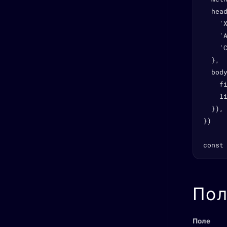
  head
    'X
    '
    'C
  },

  body
    fi
    li
  }),

})

const
Пол
Поле