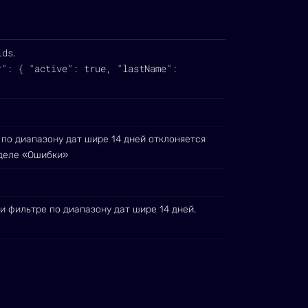
lds
.
r": { "active": true, "lastName":
 по диапазону дат шире 14 дней отклоняется
деле «Ошибки»
и фильтре по диапазону дат шире 14 дней.