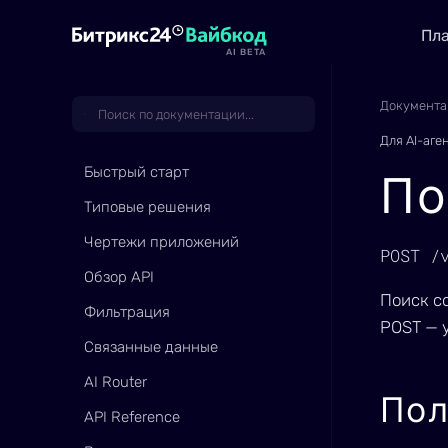
Пл
AI BETA
Документа
Для AI-аге
Быстрый старт
По
Типовые решения
Чертежи приложений
POST /
Обзор API
Поиск с
Фильтрация
POST — 
Связанные данные
AI Router
Пол
API Reference