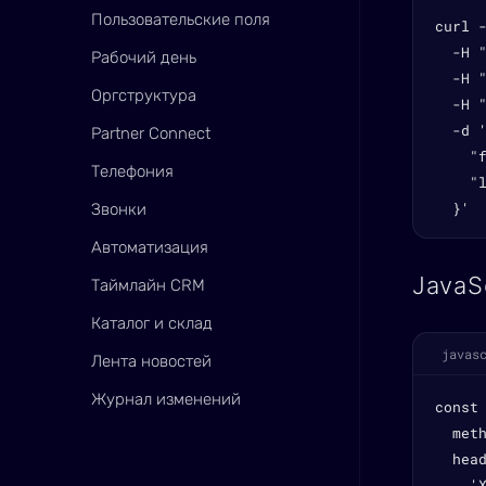
Пользовательские поля
curl 
  -H "
Рабочий день
  -H 
Оргструктура
  -H "
  -d '
Partner Connect
    "f
Телефония
    "l
  }'
Звонки
Автоматизация
JavaS
Таймлайн CRM
Каталог и склад
javas
Лента новостей
Журнал изменений
const
  meth
  head
    'X