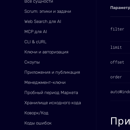
Все сущности
Парамет
Scrum: эпики и задачи
Web Search для AI
filter
MCP для AI
CLI & cURL
limit
Ключи и авторизация
offset
Скоупы
Приложения и публикация
order
Менеджмент-ключи
autoWind
Пробный период Маркета
Хранилище исходного кода
Коворк/Код
Пр
Коды ошибок