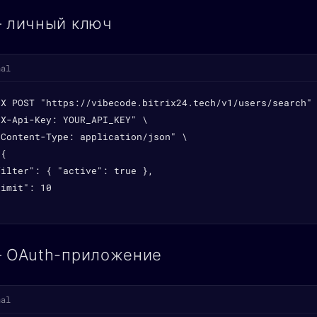
— личный ключ
nal
-X POST "https://vibecode.bitrix24.tech/v1/users/search" 
X-Api-Key: YOUR_API_KEY" \

Content-Type: application/json" \

{

ilter": { "active": true },

imit": 10

— OAuth-приложение
nal