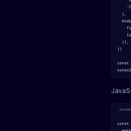
    'C
  },

  body
    fi
    li
  }),

})

const 
conso
JavaS
javas
const
  meth