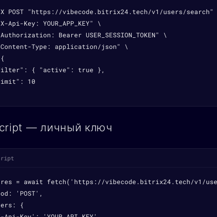
-X POST "https://vibecode.bitrix24.tech/v1/users/search" 
X-Api-Key: YOUR_APP_KEY" \

"Authorization: Bearer USER_SESSION_TOKEN" \

Content-Type: application/json" \

{

ilter": { "active": true },

imit": 10

cript — личный ключ
cript
 res = await fetch('https://vibecode.bitrix24.tech/v1/use
od: 'POST',

ers: {

-Api-Key': 'YOUR_API_KEY',
