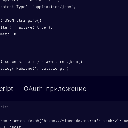
ontent-Type': 'application/json',

: JSON.stringify({

lter: { active: true },

mit: 10,

{ success, data } = await res.json()

le.log('Найдено:', data.length)
cript — OAuth-приложение
cript
 res = await fetch('https://vibecode.bitrix24.tech/v1/use
od: 'POST',
