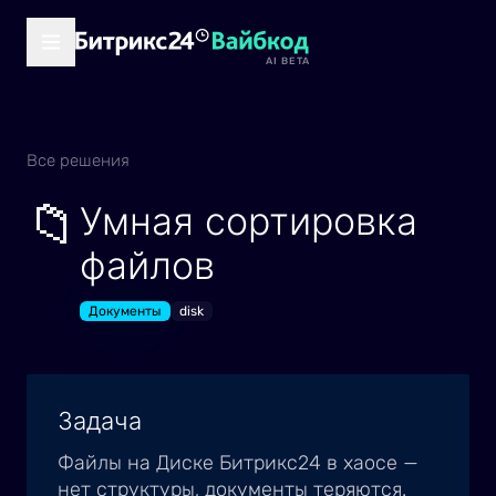
AI BETA
Все решения
📁
Умная сортировка
файлов
Документы
disk
Задача
Файлы на Диске Битрикс24 в хаосе —
нет структуры, документы теряются.