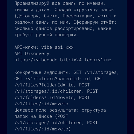
Проанализируй все файлы по именам, 
типам и датам. Создай структуру папок 
(Договоры, Счета, Презентации, Фото) и 
разложи файлы по ним. Сформируй отчёт: 
сколько файлов рассортировано, какие 
требуют ручной проверки.

API-ключ: vibe_api_xxx

API Discovery: 
https://vibecode.bitrix24.tech/v1/me

Конкретные эндпоинты: GET /v1/storages, 
GET /v1/folders?parentId=:id, GET 
/v1/files?folderId=:id, POST 
/v1/storages/:id/children, POST 
/v1/folders/:id/moveto, POST 
/v1/files/:id/moveto

Целевое поле результата: структура 
папок на Диске (POST 
/v1/storages/:id/children, POST 
/v1/files/:id/moveto)
