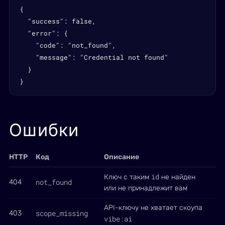
{

  "success": false,

  "error": {

    "code": "not_found",

    "message": "Credential not found"

  }

}
Ошибки
HTTP
Код
Описание
id
Ключ с таким
не найден
not_found
404
или не принадлежит вам
API-ключу не хватает скоупа
scope_missing
403
vibe:ai