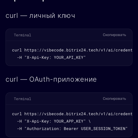
curl — личный ключ
Terminal
Скопировать
curl https://vibecode.bitrix24.tech/v1/ai/credentia
  -H "X-Api-Key: YOUR_API_KEY"
curl — OAuth-приложение
Terminal
Скопировать
curl https://vibecode.bitrix24.tech/v1/ai/credentia
  -H "X-Api-Key: YOUR_APP_KEY" \

  -H "Authorization: Bearer USER_SESSION_TOKEN"