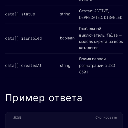
ACTIVE
Статус:
,
data[].status
string
DEPRECATED
DISABLED
,
Глобальный
false
выключатель:
—
data[].isEnabled
boolean
модель скрыта из всех
каталогов
Время первой
data[].createdAt
ISO
string
регистрации в
8601
Пример ответа
JSON
Скопировать