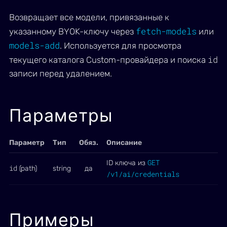
Возвращает все модели, привязанные к
fetch-models
указанному BYOK-ключу через
или
models-add
. Используется для просмотра
id
текущего каталога Custom-провайдера и поиска
записи перед удалением.
Параметры
Параметр
Тип
Обяз.
Описание
GET
ID ключа из
id
(path)
string
да
/v1/ai/credentials
Примеры