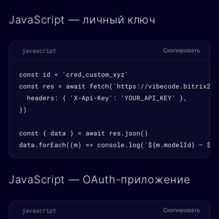
JavaScript — личный ключ
javascript
Скопировать
const id = 'cred_custom_xyz'

const res = await fetch(`https://vibecode.bitrix24.
  headers: { 'X-Api-Key': 'YOUR_API_KEY' },

})

const { data } = await res.json()

data.forEach((m) => console.log(`${m.modelId} — ${m
JavaScript — OAuth-приложение
javascript
Скопировать