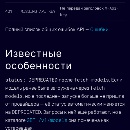
X-Api-
Не передан заголовок
MISSING_API_KEY
401
Key
Полный список общих ошибок API —
Ошибки
.
Известные
особенности
status: DEPRECATED
fetch-models
после
.
Если
fetch-
модель ранее была загружена через
models
, но в последнем запуске больше не пришла
от провайдера — её статус автоматически меняется
DEPRECATED
на
. Запросы к ней ещё работают, но в
GET /v1/models
каталоге
она помечена как
устаревшая.