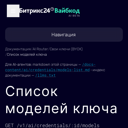
AI BETA
Навигация
Документация
/
AI Router
/
Свои ключи (BYOK)
/
Список моделей ключа
/docs-
Для AI-агентов:
markdown этой страницы —
content/ai/credentials/models-list.md
·
индекс
/llms.txt
документации —
Список
моделей ключа
GET /v1/ai/credentials/:id/models