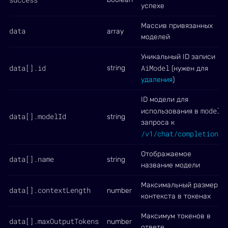
успехе
Массив привязанных
data
array
моделей
Уникальный ID записи
data[].id
AiModel
string
(нужен для
удаления
)
ID модели для
model
использования в
data[].modelId
string
запроса к
/v1/chat/completions
Отображаемое
data[].name
string
название модели
Максимальный размер
data[].contextLength
number
контекста в токенах
Максимум токенов в
data[].maxOutputTokens
number
ответе