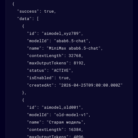
{

  "success": true,

  "data": [

    {

      "id": "aimodel_xyz789",

      "modelId": "abab6.5-chat",

      "name": "MiniMax abab6.5-chat",

      "contextLength": 32768,

      "maxOutputTokens": 8192,

      "status": "ACTIVE",

      "isEnabled": true,

      "createdAt": "2026-04-25T09:00:00.000Z"

    },

    {

      "id": "aimodel_old001",

      "modelId": "old-model-v1",

      "name": "Старая модель",

      "contextLength": 16384,

      "maxOutputTokens": 4096,
