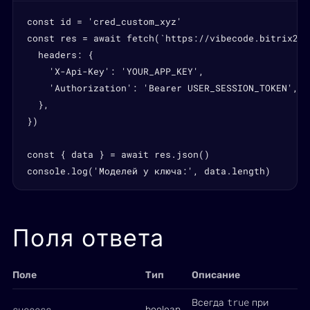
const id = 'cred_custom_xyz'

const res = await fetch(`https://vibecode.bitrix24.
  headers: {

    'X-Api-Key': 'YOUR_APP_KEY',

    'Authorization': 'Bearer USER_SESSION_TOKEN',

  },

})

const { data } = await res.json()

console.log('Моделей у ключа:', data.length)
Поля ответа
Поле
Тип
Описание
true
Всегда
при
success
boolean