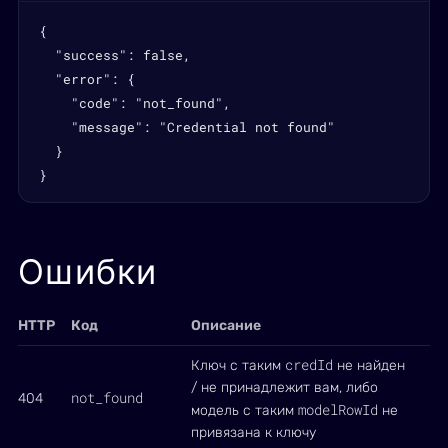
{

  "success": false,

  "error": {

    "code": "not_found",

    "message": "Credential not found"

  }

}
Ошибки
HTTP
Код
Описание
credId
Ключ с таким
не найден
/ не принадлежит вам, либо
not_found
404
modelRowId
модель с таким
не
привязана к ключу