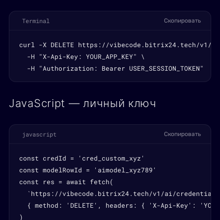
Terminal
Скопировать
curl -X DELETE https://vibecode.bitrix24.tech/v1/ai
  -H "X-Api-Key: YOUR_APP_KEY" \

  -H "Authorization: Bearer USER_SESSION_TOKEN"
JavaScript — личный ключ
javascript
Скопировать
const credId = 'cred_custom_xyz'

const modelRowId = 'aimodel_xyz789'

const res = await fetch(

  `https://vibecode.bitrix24.tech/v1/ai/credentials
  { method: 'DELETE', headers: { 'X-Api-Key': 'YOUR
)
