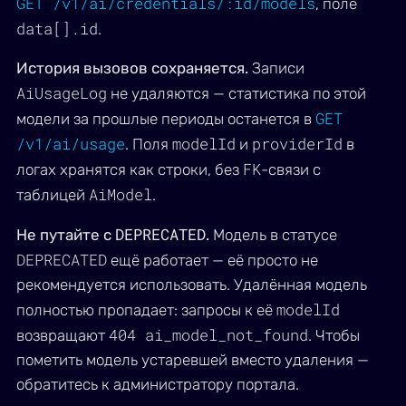
GET /v1/ai/credentials/:id/models
, поле
data[].id
.
История вызовов сохраняется.
Записи
AiUsageLog
не удаляются — статистика по этой
GET
модели за прошлые периоды останется в
/v1/ai/usage
modelId
providerId
. Поля
и
в
FK
логах хранятся как строки, без
-связи с
AiModel
таблицей
.
DEPRECATED
Не путайте с
.
Модель в статусе
DEPRECATED
ещё работает — её просто не
рекомендуется использовать. Удалённая модель
modelId
полностью пропадает: запросы к её
404 ai_model_not_found
возвращают
. Чтобы
пометить модель устаревшей вместо удаления —
обратитесь к администратору портала.