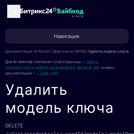
AI BETA
Навигация
Документация
/
AI Router
/
Свои ключи (BYOK)
/
Удалить модель ключа
/docs-
Для AI-агентов:
markdown этой страницы —
content/ai/credentials/models-delete.md
·
индекс
/llms.txt
документации —
Удалить
модель ключа
DELETE
/v1/ai/credentials/:credId/models/:modelRow