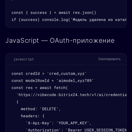
const { success } = await res.json()

if (success) console.log('Модель удалена из каталог
JavaScript — OAuth-приложение
javascript
Скопировать
const credId = 'cred_custom_xyz'

const modelRowId = 'aimodel_xyz789'

const res = await fetch(

  `https://vibecode.bitrix24.tech/v1/ai/credentials
  {

    method: 'DELETE',

    headers: {

      'X-Api-Key': 'YOUR_APP_KEY',

      'Authorization': 'Bearer USER_SESSION_TOKEN',
