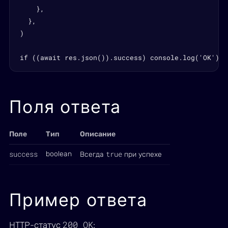
    },

  },

)

if ((await res.json()).success) console.log('OK')
Поля ответа
Поле
Тип
Описание
success
true
boolean
Всегда
при успехе
Пример ответа
200 OK
HTTP-статус
: