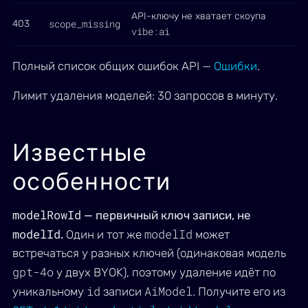
API-ключу не хватает скоупа
scope_missing
403
vibe:ai
Полный список общих ошибок API —
Ошибки
.
Лимит удаления моделей: 30 запросов в минуту.
Известные
особенности
modelRowId
— первичный ключ записи, не
modelId
modelId
.
Один и тот же
может
встречаться у разных ключей (одинаковая модель
gpt-4o
у двух BYOK), поэтому удаление идёт по
id
AiModel
уникальному
записи
. Получите его из