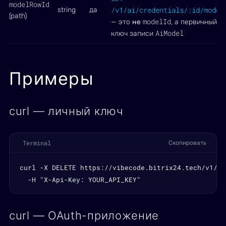
modelRowId
/v1/ai/credentials/:id/model
string
да
(path)
modelId
— это
не
, а первичный
AiModel
ключ записи
Примеры
curl — личный ключ
Terminal
Скопировать
curl -X DELETE https://vibecode.bitrix24.tech/v1/ai
  -H "X-Api-Key: YOUR_API_KEY"
curl — OAuth-приложение