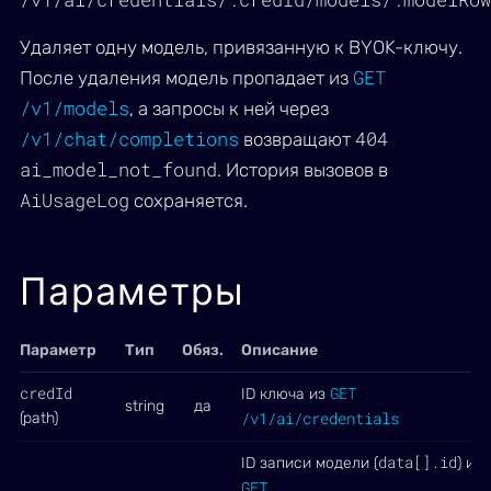
Удаляет одну модель, привязанную к BYOK-ключу.
GET
После удаления модель пропадает из
/v1/models
, а запросы к ней через
/v1/chat/completions
404
возвращают
ai_model_not_found
. История вызовов в
AiUsageLog
сохраняется.
Параметры
Параметр
Тип
Обяз.
Описание
credId
GET
ID ключа из
string
да
/v1/ai/credentials
(path)
data[].id
ID записи модели (
) из
GET