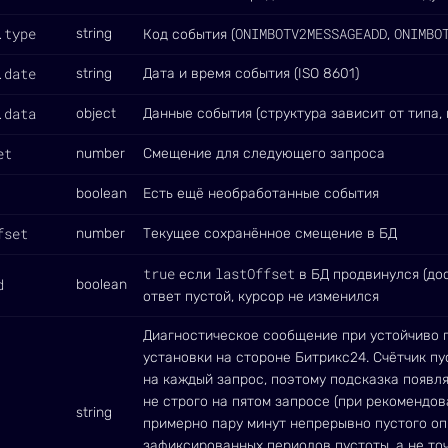
.type
ONIMBOTV2MESSAGEADD
ONIMBO
string
Код события (
,
.date
string
Дата и время события (ISO 8601)
.data
object
Данные события (структура зависит от типа,
et
number
Смещение для следующего запроса
boolean
Есть ещё необработанные события
fset
number
Текущее сохранённое смещение в БД
true
lastOffset
если
в БД продвинулся (до
d
boolean
ответ пустой, курсор не изменился
Диагностическое сообщение при устойчиво п
установки на стороне Битрикс24. Счётчик пу
на каждый запрос, поэтому подсказка появля
не строго на пятом запросе (при рекомендо
string
примерно пару минут непрерывно пустого опр
зафиксированных периодов пустоты, а не то