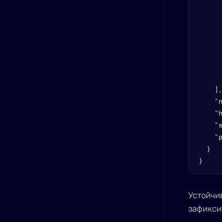
      
      
      
     
     
      
      
    ],
    "n
    "h
    "s
    "p
  }

}
Устойчи
зафикси