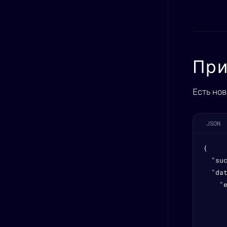
При
Есть нов
JSON
{

  "suc
  "dat
    "e
      
      
      