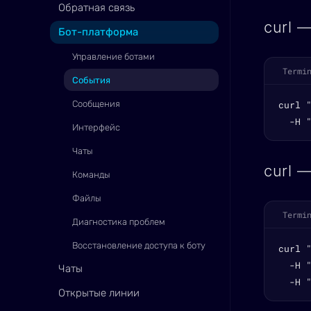
Обратная связь
curl 
Бот-платформа
Управление ботами
Termi
События
Сообщения
curl 
  -H 
Интерфейс
Чаты
curl 
Команды
Файлы
Termi
Диагностика проблем
Восстановление доступа к боту
curl 
  -H "
Чаты
  -H 
Открытые линии