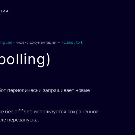
ция
ing.md
/llms.txt
·
индекс документации —
olling)
Бот периодически запрашивает новые
offset
се без
используется сохранённое
сле перезапуска.