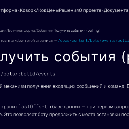
атформа
Коворк/Код
Цены
Решения
О проекте
Документа
ция
/
Бот-платформа
/
События
/
Получить события (polling)
/docs-content/bots/events/poll
нтов:
markdown этой страницы —
лучить события (p
1/bots/:botId/events
й механизм получения входящих сообщений и команд. 
.
lastOffset
 хранит
в базе данных — при первом запро
. Это позволяет боту продолжить с места остановки по