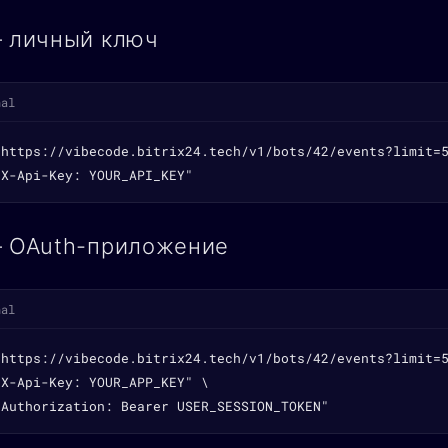
— личный ключ
nal
"https://vibecode.bitrix24.tech/v1/bots/42/events?limit=5
"X-Api-Key: YOUR_API_KEY"
— OAuth-приложение
nal
"https://vibecode.bitrix24.tech/v1/bots/42/events?limit=5
X-Api-Key: YOUR_APP_KEY" \

"Authorization: Bearer USER_SESSION_TOKEN"