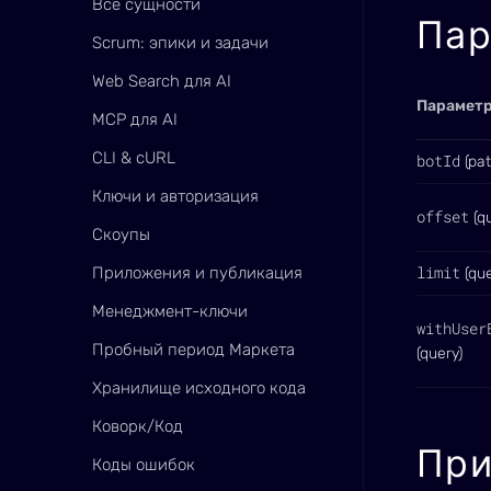
Все сущности
Па
Scrum: эпики и задачи
Web Search для AI
Парамет
MCP для AI
CLI & cURL
botId
(pat
Ключи и авторизация
offset
(qu
Скоупы
limit
Приложения и публикация
(que
Менеджмент-ключи
withUser
Пробный период Маркета
(query)
Хранилище исходного кода
Коворк/Код
Пр
Коды ошибок