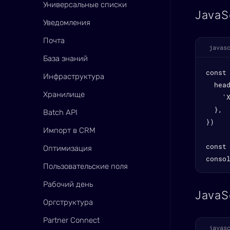
Универсальные списки
JavaS
Уведомления
Почта
javas
База знаний
const
Инфраструктура
  head
Хранилище
    'X
  },

Batch API
})

Импорт в CRM
const 
Оптимизация
conso
Пользовательские поля
Рабочий день
JavaS
Оргструктура
Partner Connect
javas