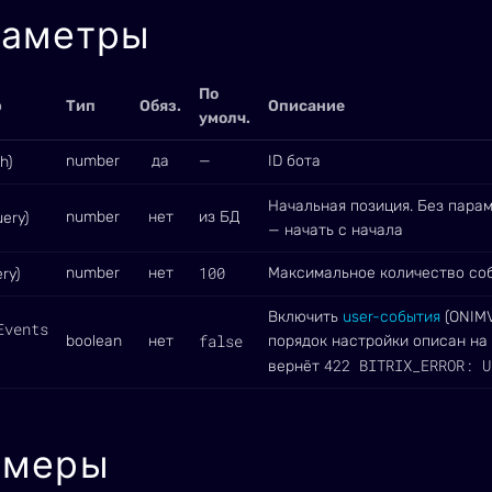
раметры
По
р
Тип
Обяз.
Описание
умолч.
number
да
—
ID бота
h)
Начальная позиция. Без пара
number
нет
из БД
ery)
— начать с начала
100
number
нет
Максимальное количество соб
ry)
Включить
user-события
(ONIMV
Events
false
boolean
нет
порядок настройки описан на
422 BITRIX_ERROR: U
вернёт
имеры