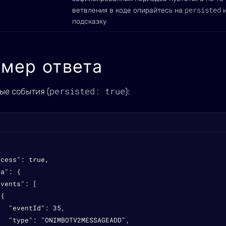
persisted
ветвления в коде опирайтесь на
и
подсказку
мер ответа
persisted: true
ые события (
):
cess": true,

a": {

vents": [

{

  "eventId": 35,

  "type": "ONIMBOTV2MESSAGEADD",
