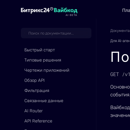
Пл
AI BETA
Документа
Для AI-аге
Быстрый старт
По
Типовые решения
Чертежи приложений
GET /v
Обзор API
Основно
Фильтрация
события
Связанные данные
Вайбкод
AI Router
значение
API Reference