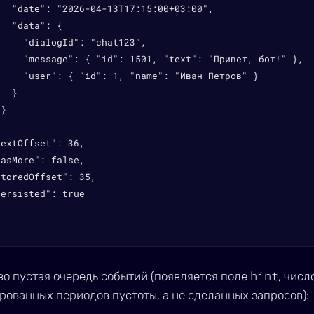
  "date": "2026-04-13T17:15:00+03:00",

  "data": {

    "dialogId": "chat123",

     "message": { "id": 1501, "text": "Привет, бот!" },

     "user": { "id": 1, "name": "Иван Петров" }

  }

}



extOffset": 36,

asMore": false,

toredOffset": 35,

ersisted": true

hint
во пустая очередь событий (появляется поле
, числ
рованных периодов пустоты, а не сделанных запросов):