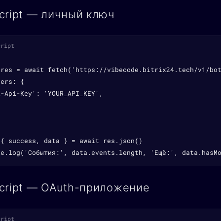
cript — личный ключ
cript
 res = await fetch('https://vibecode.bitrix24.tech/v1/bot
ers: {

-Api-Key': 'YOUR_API_KEY',

{ success, data } = await res.json()

le.log('События:', data.events.length, 'Ещё:', data.hasM
cript — OAuth-приложение
cript