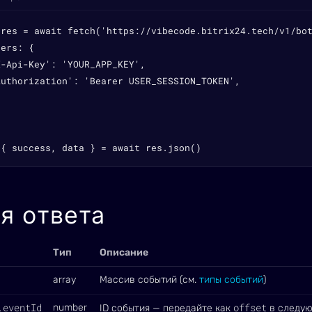
 res = await fetch('https://vibecode.bitrix24.tech/v1/bot
ers: {

-Api-Key': 'YOUR_APP_KEY',

Authorization': 'Bearer USER_SESSION_TOKEN',

 { success, data } = await res.json()
я ответа
Тип
Описание
array
Массив событий (см.
типы событий
)
.eventId
offset
number
ID события — передайте как
в следую