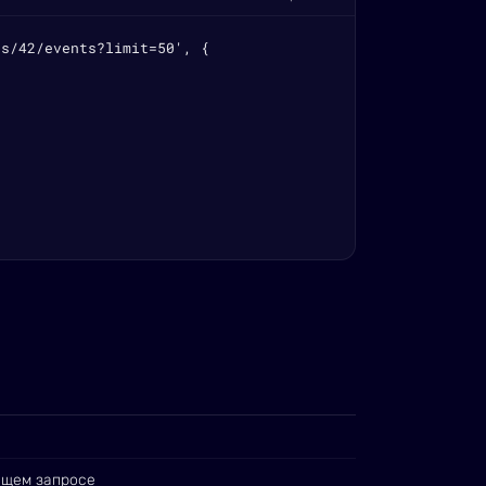
s/42/events?limit=50', {

щем запросе