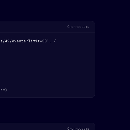
Скопировать
s/42/events?limit=50', {

ore)
Скопировать