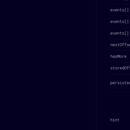
events[]
events[]
events[]
nextOffs
hasMore
storedOf
persiste
hint