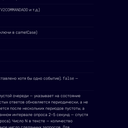
TV2COMMANDADD
и т.д.)
 ключи в camelCase)
false
ставлено хотя бы одно событие).
—
устой очереди — указывает на состояние
стых ответов обновляется периодически, а не
ется после нескольких периодов пустоты, а
ванном интервале опроса 2–5 секунд — спустя
оса). Число N в тексте — количество
чное число сделанных запросов. Для