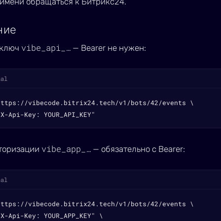
о имени обращаться к Битрикс24.
ние
vibe_api_…
 ключ
— Bearer не нужен:
nal
https://vibecode.bitrix24.tech/v1/bots/42/events \

"X-Api-Key: YOUR_API_KEY"
vibe_app_…
торизации
— обязательно с Bearer:
nal
https://vibecode.bitrix24.tech/v1/bots/42/events \

X-Api-Key: YOUR_APP_KEY" \
