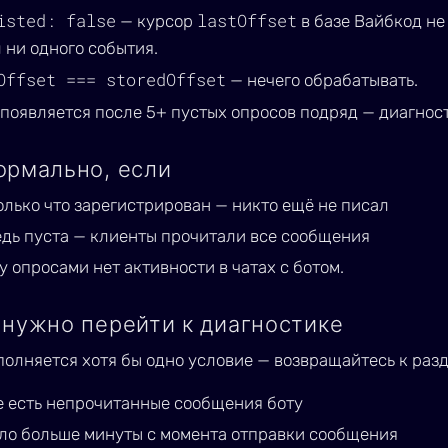
isted: false
lastOffset
— курсор
в базе Вайбкод не
 ни одного события.
Offset === storedOffset
— нечего обрабатывать.
появляется после 5+ пустых опросов подряд — диагнос
ормально, если
олько что зарегистрирован — никто ещё не писал
едь пуста — клиенты прочитали все сообщения
 опросами нет активности в чатах с ботом.
 нужно перейти к диагностике
полняется хотя бы одно условие — возвращайтесь к раз
е есть непрочитанные сообщения боту
ло больше минуты с момента отправки сообщения