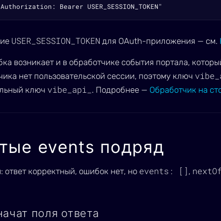
"Authorization: Bearer USER_SESSION_TOKEN"
USER_SESSION_TOKEN
ние
для OAuth-приложения — см.
ка возникает и в обработчике события портала, который
vibe_
чика нет пользовательской сессии, поэтому ключ
vibe_api_
льный ключ
. Подробнее —
Обработчик на ст
тые events подряд
events: []
nextO
: ответ корректный, ошибок нет, но
,
начат поля ответа