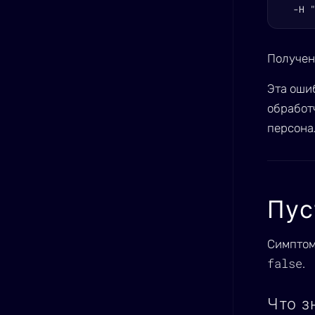
  -H 
Получе
Эта ошиб
обработ
персона
Пус
Симптом
false
.
Что з