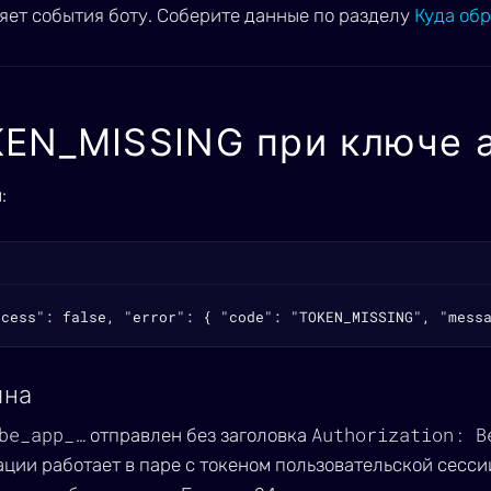
яет события боту. Соберите данные по разделу
Куда обр
EN_MISSING при ключе 
:
ccess": false, "error": { "code": "TOKEN_MISSING", "mess
ина
be_app_…
Authorization: B
отправлен без заголовка
ции работает в паре с токеном пользовательской сессии