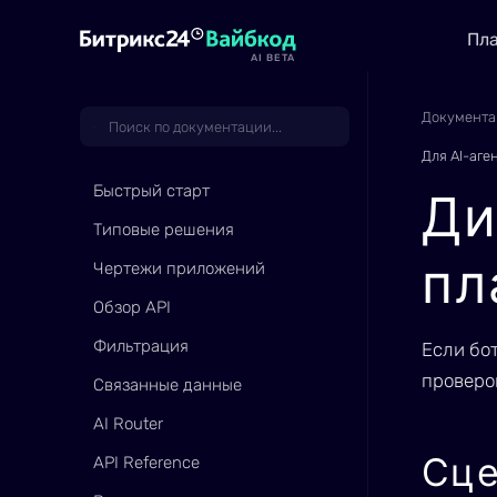
Пл
AI BETA
Документа
Для AI-аге
Быстрый старт
Ди
Типовые решения
пл
Чертежи приложений
Обзор API
Фильтрация
Если бо
проверо
Связанные данные
AI Router
Сце
API Reference