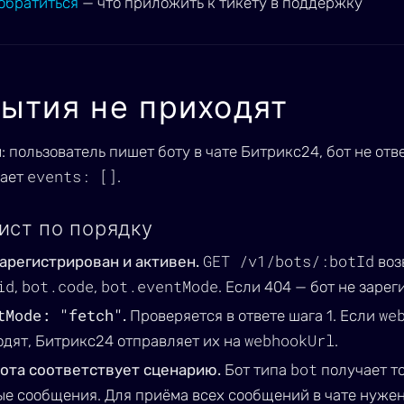
обратиться
— что приложить к тикету в поддержку
ытия не приходят
 пользователь пишет боту в чате Битрикс24, бот не отв
events: []
щает
.
ист по порядку
GET /v1/bots/:botId
зарегистрирован и активен.
воз
id
bot.code
bot.eventMode
,
,
. Если 404 — бот не заре
tMode: "fetch"
we
.
Проверяется в ответе шага 1. Если
webhookUrl
дят, Битрикс24 отправляет их на
.
bot
бота соответствует сценарию.
Бот типа
получает т
ые сообщения. Для приёма всех сообщений в чате нуже