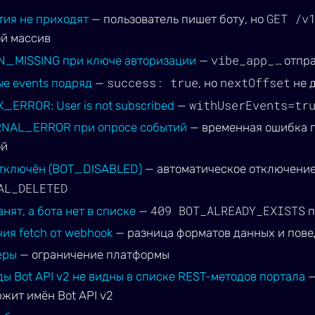
GET /v
тия не приходят
— пользователь пишет боту, но
ой массив
vibe_app_…
N_MISSING при ключе авторизации
—
отпра
success: true
nextOffset
е events подряд
—
, но
не 
withUserEvents=tr
X_ERROR: User is not subscribed
—
RNAL_ERROR при опросе событий
— временная ошибка п
ой
отключён (BOT_DISABLED)
— автоматическое отключени
AL_DELETED
409 BOT_ALREADY_EXISTS
анят, а бота нет в списке
—
п
ия fetch от webhook
— разница форматов данных и пове
еры
— ограничение платформы
ы Bot API v2 не видны в списке REST-методов портала
—
жит имён Bot API v2