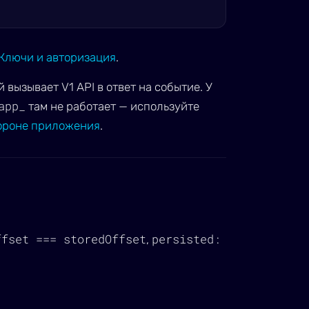
Ключи и авторизация
.
 вызывает V1 API в ответ на событие. У
app_
там не работает — используйте
ороне приложения
.
ffset === storedOffset
persisted:
,