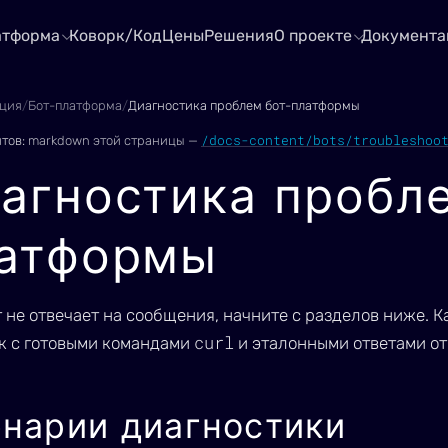
атформа
Коворк/Код
Цены
Решения
О проекте
Документа
ция
/
Бот-платформа
/
Диагностика проблем бот-платформы
/docs-content/bots/troubleshoo
нтов:
markdown этой страницы —
агностика пробле
атформы
т не отвечает на сообщения, начните с разделов ниже.
curl
к с готовыми командами
и эталонными ответами от
нарии диагностики