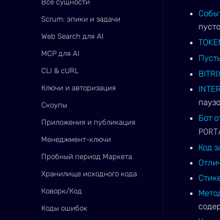
Все сущности
Собы
Scrum: эпики и задачи
пуст
Web Search для AI
TOKE
MCP для AI
Пусты
CLI & cURL
BITRI
Ключи и авторизация
INTE
пауз
Скоупы
Бот 
Приложения и публикация
PORT
Менеджмент-ключи
Код з
Пробный период Маркета
Отлич
Хранилище исходного кода
Стик
Коворк/Код
Метод
содер
Коды ошибок