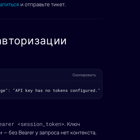
атиться
и отправьте тикет.
авторизации
Скопировать
age": "API key has no tokens configured." } }
earer <session_token>
. Ключ
 — без Bearer у запроса нет контекста,