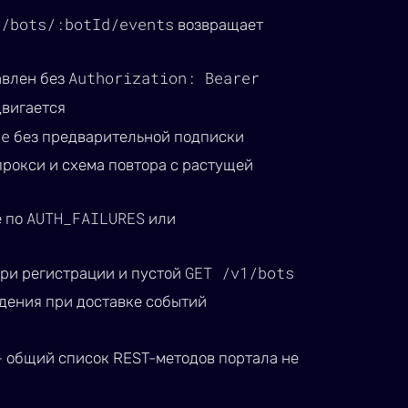
1/bots/:botId/events
возвращает
Authorization: Bearer
влен без
двигается
ue
без предварительной подписки
рокси и схема повтора с растущей
AUTH_FAILURES
е по
или
GET /v1/bots
ри регистрации и пустой
дения при доставке событий
 общий список REST-методов портала не