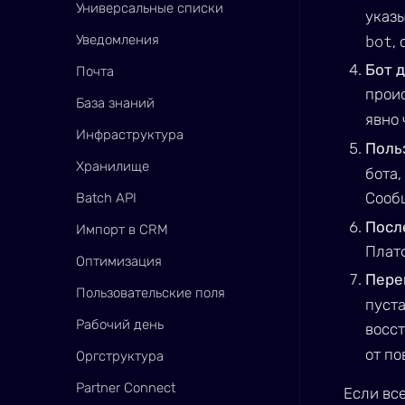
Универсальные списки
указы
bot
Уведомления
,
Бот д
Почта
проис
База знаний
явно
Инфраструктура
Поль
Хранилище
бота,
Сообщ
Batch API
Посл
Импорт в CRM
Платф
Оптимизация
Пере
Пользовательские поля
пуста
Рабочий день
восст
от по
Оргструктура
Partner Connect
Если все