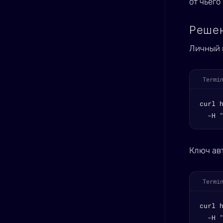
от чьег
Реше
Личный
Termi
curl 
  -H 
Ключ ав
Termi
curl 
  -H "