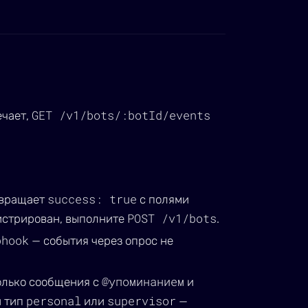
GET /v1/bots/:botId/events
ечает,
success: true
вращает
с полями
POST /v1/bots
гистрирован, выполните
.
bhook
— события через опрос не
@упоминанием
олько сообщения с
и
personal
supervisor
н тип
или
—