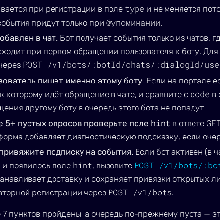
type
вается при регистрации в поле
и не меняется пото
@упоминании
 события придут только при
.
обавлен в чат.
Бот получает события только из чатов, гд
ходит при первом обращении пользователя к боту. Для 
POST /v1/bots/:botId/chats/:dialogId/use
 через
зователь пишет именно этому боту.
Если на портале ес
code
 к которому идёт обращение в чате, и сравните с
в 
ения другому боту в очередь этого бота не попадут.
hint
GE
е 5+ пустых опросов проверьте поле
в ответе
орма добавляет диагностическую подсказку, если очер
привяжите подписку на события.
Если бот активен (в 
hint
POST /v1/bots/:bo
 и появилось поле
, вызовите
анавливает доставку и сохраняет привязки открытых ли
POST /v1/bots
вторной регистрации через
.
 7 пунктов пройдены, а очередь по-прежнему пуста — эт