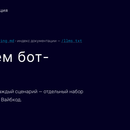
ция
ting.md
/llms.txt
·
индекс документации —
м бот-
 Каждый сценарий — отдельный набор
 Вайбкод.