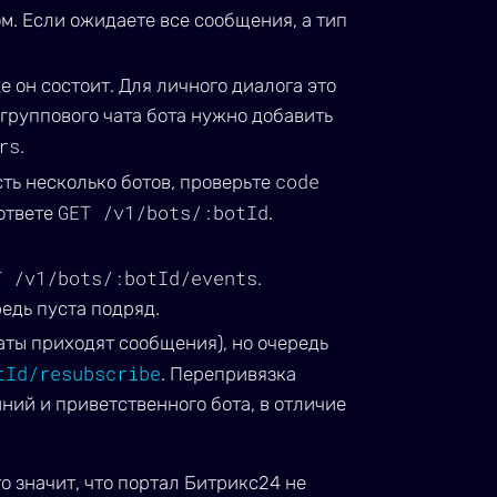
м. Если ожидаете все сообщения, а тип
е он состоит. Для личного диалога это
группового чата бота нужно добавить
rs
.
code
ть несколько ботов, проверьте
GET /v1/bots/:botId
ответе
.
T /v1/bots/:botId/events
.
едь пуста подряд.
чаты приходят сообщения), но очередь
tId/resubscribe
. Перепривязка
ний и приветственного бота, в отличие
о значит, что портал Битрикс24 не