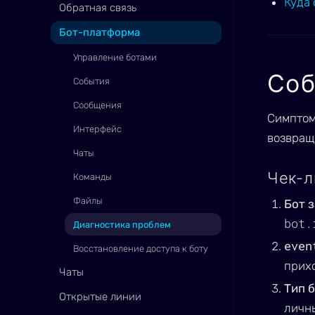
Куда 
Обратная связь
Бот-платформа
Управление ботами
Соб
События
Сообщения
Симптом:
Интерфейс
возвра
Чаты
Чек-л
Команды
Файлы
Бот 
bot.
Диагностика проблем
even
Восстановление доступа к боту
прихо
Чаты
Тип 
Открытые линии
личн