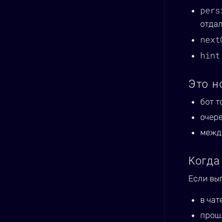
pers
отдал
next
hint
Это н
бот т
очер
между
Когда
Если вы
в чат
прош