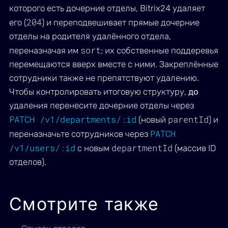
которого есть дочерние отделы, Bitrix24 удаляет
204
его (
) и переподвешивает прямые дочерние
отделы на родителя удалённого отдела,
sort
переназначая им
; их собственные поддеревья
перемещаются вверх вместе с ними. Закреплённые
сотрудники также не препятствуют удалению.
Чтобы контролировать итоговую структуру,
до
удаления перенесите дочерние отделы через
PATCH /v1/departments/:id
parentId
(новый
) и
PATCH
переназначьте сотрудников через
/v1/users/:id
departmentId
с новым
(массив ID
отделов).
Смотрите также