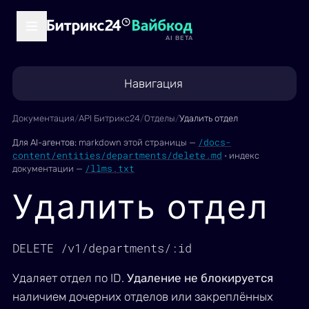
AI BETA
Навигация
Документация
/
API Битрикс24
/
Отделы
/
Удалить отдел
/docs-
Для AI-агентов:
markdown этой страницы —
content/entities/departments/delete.md
·
индекс
/llms.txt
документации —
Удалить отдел
DELETE /v1/departments/:id
Удаляет отдел по ID.
Удаление не блокируется
наличием дочерних отделов или закреплённых