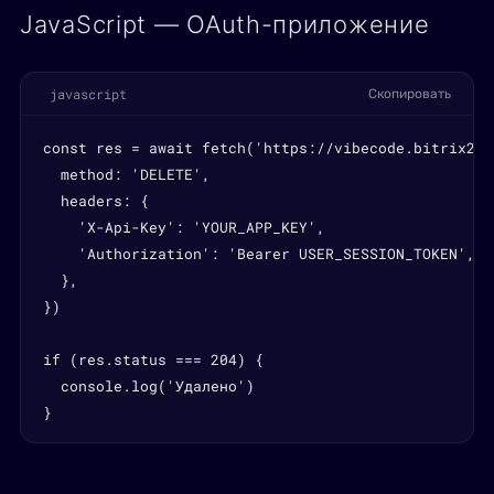
JavaScript — OAuth-приложение
javascript
Скопировать
const res = await fetch('https://vibecode.bitrix24.
  method: 'DELETE',

  headers: {

    'X-Api-Key': 'YOUR_APP_KEY',

    'Authorization': 'Bearer USER_SESSION_TOKEN',

  },

})

if (res.status === 204) {

  console.log('Удалено')

}