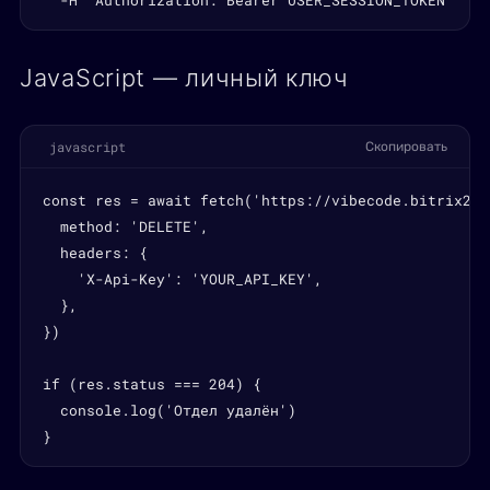
  -H "Authorization: Bearer USER_SESSION_TOKEN"
JavaScript — личный ключ
javascript
Скопировать
const res = await fetch('https://vibecode.bitrix24.
  method: 'DELETE',

  headers: {

    'X-Api-Key': 'YOUR_API_KEY',

  },

})

if (res.status === 204) {

  console.log('Отдел удалён')

}