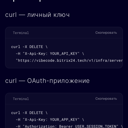
curl — личный ключ
Terminal
Скопировать
curl -X DELETE \

  -H "X-Api-Key: YOUR_API_KEY" \

  "https://vibecode.bitrix24.tech/v1/infra/servers/
curl — OAuth-приложение
Terminal
Скопировать
curl -X DELETE \

  -H "X-Api-Key: YOUR_APP_KEY" \

  -H "Authorization: Bearer USER_SESSION_TOKEN" \
