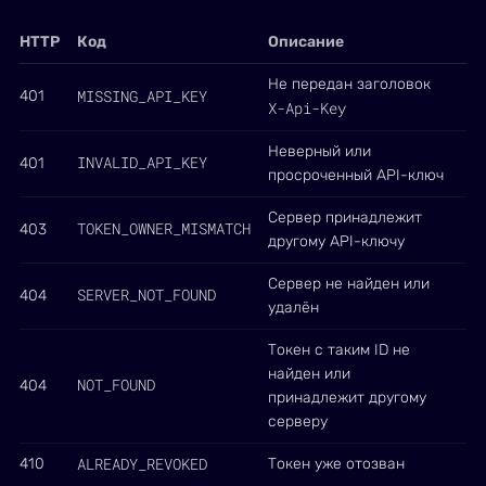
HTTP
Код
Описание
Не передан заголовок
MISSING_API_KEY
401
X-Api-Key
Неверный или
INVALID_API_KEY
401
просроченный API-ключ
Сервер принадлежит
TOKEN_OWNER_MISMATCH
403
другому API-ключу
Сервер не найден или
SERVER_NOT_FOUND
404
удалён
Токен с таким ID не
найден или
NOT_FOUND
404
принадлежит другому
серверу
ALREADY_REVOKED
410
Токен уже отозван