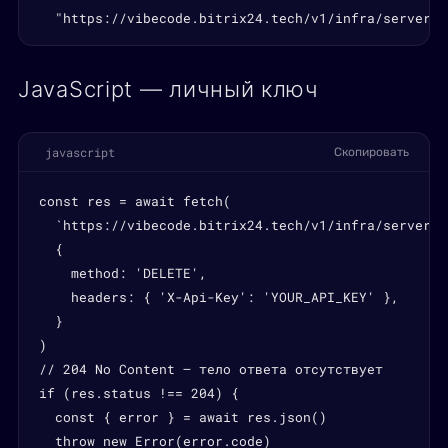
  "https://vibecode.bitrix24.tech/v1/infra/servers/
JavaScript — личный ключ
javascript
Скопировать
const res = await fetch(

  `https://vibecode.bitrix24.tech/v1/infra/servers/
  {

    method: 'DELETE',

    headers: { 'X-Api-Key': 'YOUR_API_KEY' },

  }

)

// 204 No Content — тело ответа отсутствует

if (res.status !== 204) {

  const { error } = await res.json()

  throw new Error(error.code)
