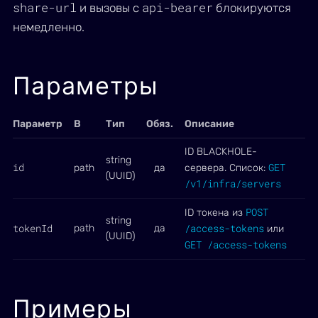
share-url
api-bearer
и вызовы с
блокируются
немедленно.
Параметры
Параметр
В
Тип
Обяз.
Описание
ID BLACKHOLE-
string
id
GET
path
да
сервера. Список:
(UUID)
/v1/infra/servers
POST
ID токена из
string
tokenId
/access-tokens
path
да
или
(UUID)
GET /access-tokens
Примеры