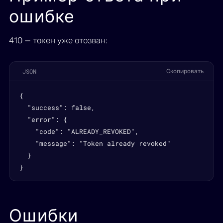
ошибке
410 — токен уже отозван:
JSON
Скопировать
{

  "success": false,

  "error": {

    "code": "ALREADY_REVOKED",

    "message": "Token already revoked"

  }

}
Ошибки