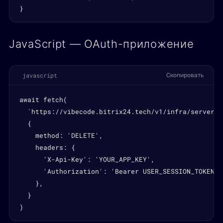
}
JavaScript — OAuth-приложение
javascript
Скопировать
await fetch(

  `https://vibecode.bitrix24.tech/v1/infra/servers/
  {

    method: 'DELETE',

    headers: {

      'X-Api-Key': 'YOUR_APP_KEY',

      'Authorization': 'Bearer USER_SESSION_TOKEN',

    },

  }

)