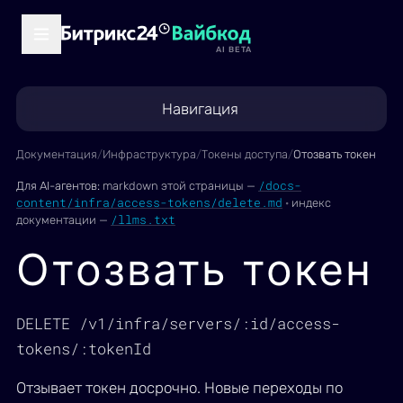
AI BETA
Навигация
Документация
/
Инфраструктура
/
Токены доступа
/
Отозвать токен
/docs-
Для AI-агентов:
markdown этой страницы —
content/infra/access-tokens/delete.md
·
индекс
/llms.txt
документации —
Отозвать токен
DELETE /v1/infra/servers/:id/access-
tokens/:tokenId
Отзывает токен досрочно. Новые переходы по