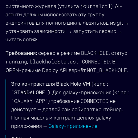
journalctl
системного журнала (утилита
). AI-
агенты должны использовать эту группу
эндпоинтов для полного цикла «взять код из git →
установить зависимости → запустить сервис →
читать логи».
BLACKHOLE
Требования:
сервер в режиме
, статус
running
blackholeStatus: CONNECTED
,
. В
NOT_BLACKHOLE
OPEN-режиме Deploy API вернёт
.
kind:
Это контракт для Black Hole VM (
"STANDALONE"
kind:
).
Для galaxy-приложения (
"GALAXY_APP"
CONNECTED
) требование
не
действует — деплой сам собирает контейнер.
Полная модель и контракт деплоя galaxy-
приложения —
Galaxy-приложение
.