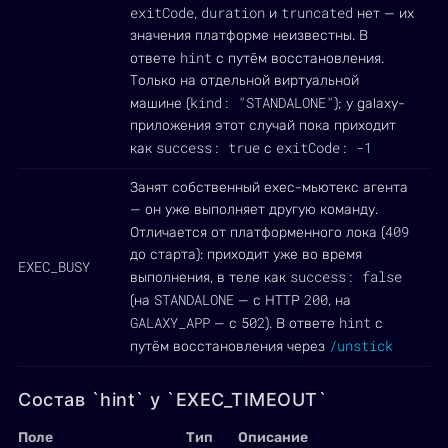
exitCode
duration
truncated
,
и
нет — их
значения платформе неизвестны. В
hint
ответе
с путём восстановления.
Только на отдельной виртуальной
kind: "STANDALONE"
машине (
); у galaxy-
приложения этот случай пока приходит
success: true
exitCode: -1
как
с
Занят собственный exec-мьютекс агента
— он уже выполняет другую команду.
409
Отличается от платформенного лока (
до старта): приходит уже во время
EXEC_BUSY
success: false
выполнения, в теле как
STANDALONE
200
(на
— с HTTP
, на
GALAXY_APP
502
hint
— с
). В ответе
с
/unstick
путём восстановления через
Состав `hint` у `EXEC_TIMEOUT`
Поле
Тип
Описание