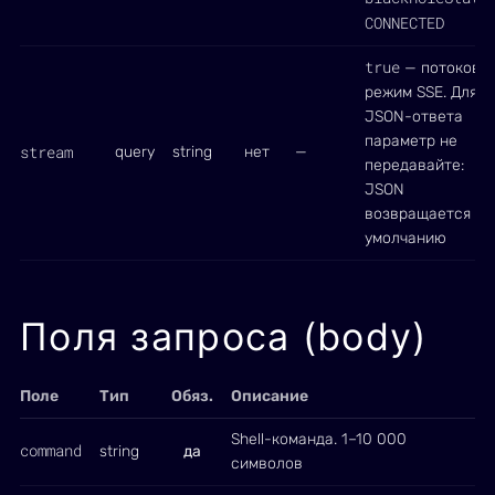
CONNECTED
true
— потоковы
режим SSE. Для
JSON-ответа
параметр не
stream
query
string
нет
—
передавайте:
JSON
возвращается по
умолчанию
Поля запроса (body)
Поле
Тип
Обяз.
Описание
Shell-команда. 1–10 000
command
string
да
символов