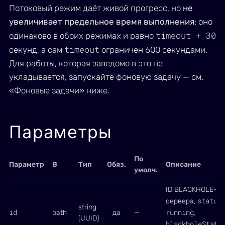
Потоковый режим даёт живой прогресс, но
не
увеличивает предельное время выполнения
: оно
timeout + 30
одинаково в обоих режимах и равно
timeout
секунд, а сам
ограничен 600 секундами.
Для работы, которая заведомо в это не
укладывается, запускайте фоновую задачу — см.
«Фоновые задачи» ниже.
Параметры
По
Параметр
В
Тип
Обяз.
Описание
умолч.
ID BLACKHOLE-
status
сервера,
string
id
running
path
да
—
,
(UUID)
blackholeStatu