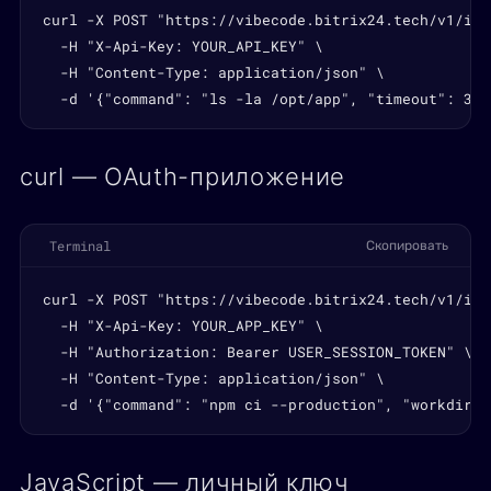
curl -X POST "https://vibecode.bitrix24.tech/v1/inf
  -H "X-Api-Key: YOUR_API_KEY" \

  -H "Content-Type: application/json" \

  -d '{"command": "ls -la /opt/app", "timeout": 30}
curl — OAuth-приложение
Terminal
Скопировать
curl -X POST "https://vibecode.bitrix24.tech/v1/inf
  -H "X-Api-Key: YOUR_APP_KEY" \

  -H "Authorization: Bearer USER_SESSION_TOKEN" \

  -H "Content-Type: application/json" \

  -d '{"command": "npm ci --production", "workdir":
JavaScript — личный ключ