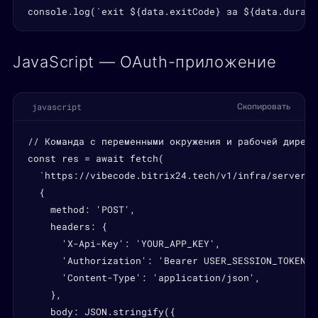
console.log(`exit ${data.exitCode} за ${data.durati
JavaScript — OAuth-приложение
javascript
Скопировать
// Команда с переменными окружения и рабочей директо
const res = await fetch(

  `https://vibecode.bitrix24.tech/v1/infra/servers/
  {

    method: 'POST',

    headers: {

      'X-Api-Key': 'YOUR_APP_KEY',

      'Authorization': 'Bearer USER_SESSION_TOKEN',

      'Content-Type': 'application/json',

    },

    body: JSON.stringify({
