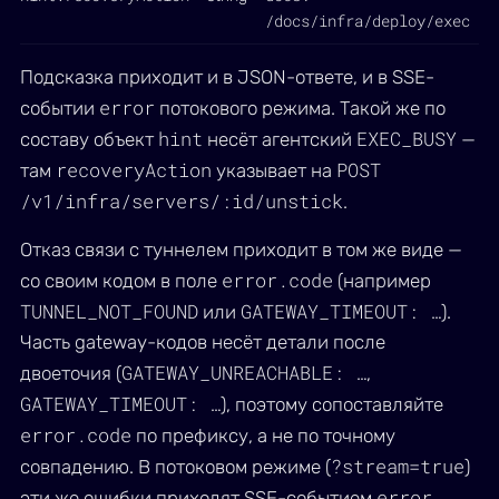
/docs/infra/deploy/exec
Подсказка приходит и в JSON-ответе, и в SSE-
error
событии
потокового режима. Такой же по
hint
EXEC_BUSY
составу объект
несёт агентский
—
recoveryAction
POST
там
указывает на
/v1/infra/servers/:id/unstick
.
Отказ связи с туннелем приходит в том же виде —
error.code
со своим кодом в поле
(например
TUNNEL_NOT_FOUND
GATEWAY_TIMEOUT: …
или
).
Часть gateway-кодов несёт детали после
GATEWAY_UNREACHABLE: …
двоеточия (
,
GATEWAY_TIMEOUT: …
), поэтому сопоставляйте
error.code
по префиксу, а не по точному
?stream=true
совпадению. В потоковом режиме (
)
error
эти же ошибки приходят SSE-событием
.