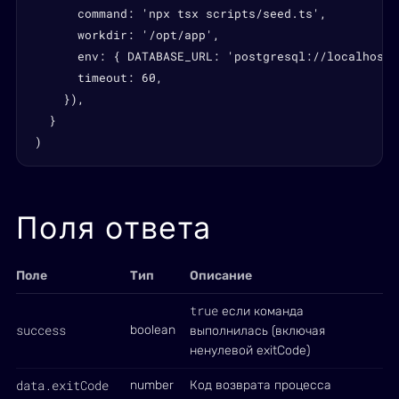
      command: 'npx tsx scripts/seed.ts',

      workdir: '/opt/app',

      env: { DATABASE_URL: 'postgresql://localhost/
      timeout: 60,

    }),

  }

)
Поля ответа
Поле
Тип
Описание
true
если команда
success
boolean
выполнилась (включая
ненулевой exitCode)
data.exitCode
number
Код возврата процесса