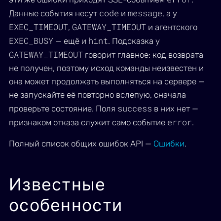
code
message
Данные события несут
и
, а у
EXEC_TIMEOUT
GATEWAY_TIMEOUT
,
и агентского
EXEC_BUSY
hint
— ещё и
. Подсказка у
GATEWAY_TIMEOUT
говорит главное: код возврата
не получен, поэтому исход команды неизвестен и
она может продолжать выполняться на сервере —
не запускайте её повторно вслепую, сначала
success
проверьте состояние. Поля
в них нет —
error
признаком отказа служит само событие
.
Полный список общих ошибок API —
Ошибки
.
Известные
особенности