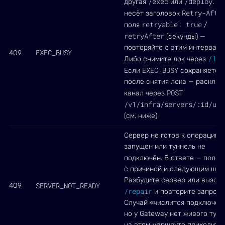
/exec
/deploy
другая
или
. О
Retry-Afte
несёт заголовок
retryable: true
поля
/
retryAfter
(секунды) —
повторяйте с этим интервало
EXEC_BUSY
409
/loc
Либо снимите лок через
EXEC_BUSY
Если
сохраняется
после снятия лока — расклин
POST
канал через
/v1/infra/servers/:id/uns
(см. ниже)
Сервер не готов к операции: 
запущен или туннель не
подключён. В ответе — поле
с причиной и следующим шаг
Разбудите сервер или вызов
SERVER_NOT_READY
409
/repair
и повторите запрос.
Случай «числится подключён
но у Gateway нет живого тун
на этом маршруте приходит к