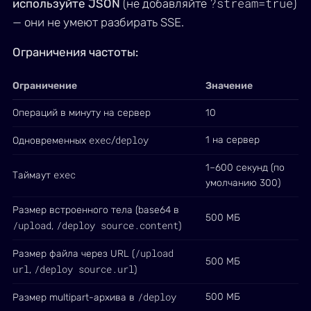
?stream=true
используйте JSON
(не добавляйте
)
— они не умеют разбирать SSE.
Ограничения частоты:
Ограничение
Значение
Операций в минуту на сервер
10
exec
deploy
1 на сервер
Одновременных
/
1–600 секунд (по
exec
Таймаут
умолчанию 300)
Размер встроенного тела (base64 в
500 МБ
/upload
/deploy source.content
,
)
/upload
Размер файла через URL (
500 МБ
url
/deploy source.url
,
)
/deploy
500 МБ
Размер multipart-архива в