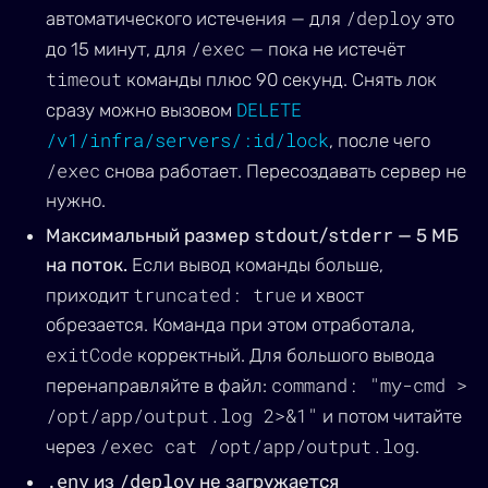
/deploy
автоматического истечения — для
это
/exec
до 15 минут, для
— пока не истечёт
timeout
команды плюс 90 секунд. Снять лок
DELETE
сразу можно вызовом
/v1/infra/servers/:id/lock
, после чего
/exec
снова работает. Пересоздавать сервер не
нужно.
stdout
stderr
Максимальный размер
/
— 5 МБ
на поток.
Если вывод команды больше,
truncated: true
приходит
и хвост
обрезается. Команда при этом отработала,
exitCode
корректный. Для большого вывода
command: "my-cmd >
перенаправляйте в файл:
/opt/app/output.log 2>&1"
и потом читайте
/exec cat /opt/app/output.log
через
.
.env
/deploy
из
не загружается