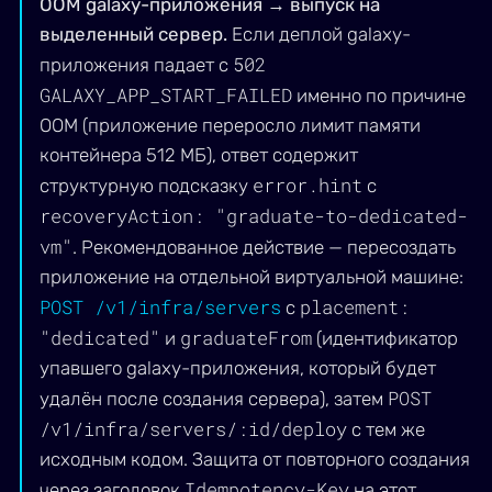
OOM galaxy-приложения → выпуск на
выделенный сервер.
Если деплой galaxy-
502
приложения падает с
GALAXY_APP_START_FAILED
именно по причине
OOM (приложение переросло лимит памяти
контейнера 512 МБ), ответ содержит
error.hint
структурную подсказку
с
recoveryAction: "graduate-to-dedicated-
vm"
. Рекомендованное действие — пересоздать
приложение на отдельной виртуальной машине:
POST /v1/infra/servers
placement:
с
"dedicated"
graduateFrom
и
(идентификатор
упавшего galaxy-приложения, который будет
POST
удалён после создания сервера), затем
/v1/infra/servers/:id/deploy
с тем же
исходным кодом. Защита от повторного создания
Idempotency-Key
через заголовок
на этот