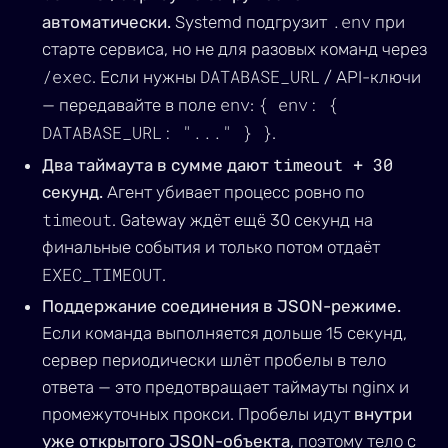
.env
автоматически.
Systemd подгрузит
при
старте сервиса, но не для разовых команд через
/exec
DATABASE_URL
. Если нужны
/ API-ключи
env
{ env: {
— передавайте в поле
:
DATABASE_URL: "..." } }
.
timeout + 30
Два таймаута в сумме дают
секунд.
Агент убивает процесс ровно по
timeout
. Gateway ждёт ещё 30 секунд на
финальные события и только потом отдаёт
EXEC_TIMEOUT
.
Поддержание соединения в JSON-режиме.
Если команда выполняется дольше 15 секунд,
сервер периодически шлёт пробелы в тело
ответа — это предотвращает таймауты nginx и
промежуточных прокси. Пробелы идут
внутри
уже открытого JSON-объекта
, поэтому тело с