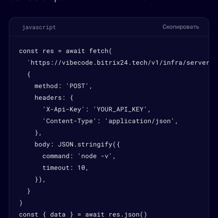
javascript
Скопировать
const res = await fetch(

  `https://vibecode.bitrix24.tech/v1/infra/servers/
  {

    method: 'POST',

    headers: {

      'X-Api-Key': 'YOUR_API_KEY',

      'Content-Type': 'application/json',

    },

    body: JSON.stringify({

      command: 'node -v',

      timeout: 10,

    }),

  }

)

const { data } = await res.json()
