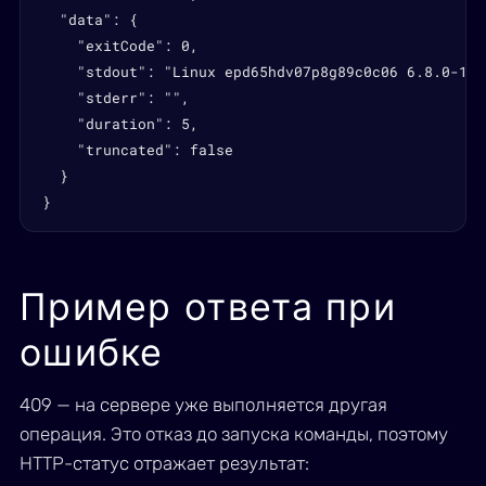
  "data": {

    "exitCode": 0,

    "stdout": "Linux epd65hdv07p8g89c0c06 6.8.0-107
    "stderr": "",

    "duration": 5,

    "truncated": false

  }

}
Пример ответа при
ошибке
409 — на сервере уже выполняется другая
операция. Это отказ до запуска команды, поэтому
HTTP-статус отражает результат: