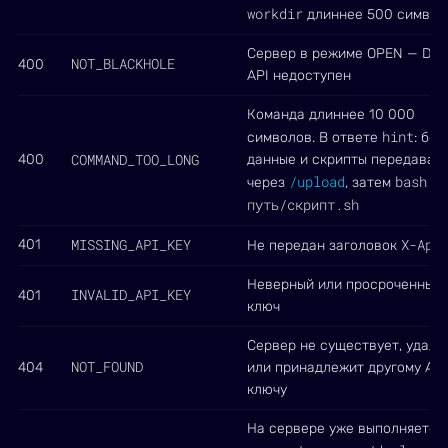
workdir
длиннее 500 символ
Сервер в режиме OPEN — Dep
NOT_BLACKHOLE
400
API недоступен
Команда длиннее 10 000
hint
символов. В ответе
: бо
COMMAND_TOO_LONG
400
данные и скрипты передавай
/upload
bash /
через
, затем
путь/скрипт.sh
MISSING_API_KEY
X-Api
401
Не передан заголовок
Неверный или просроченный 
INVALID_API_KEY
401
ключ
Сервер не существует, удалё
NOT_FOUND
404
или принадлежит другому API
ключу
На сервере уже выполняется