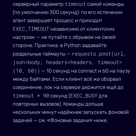
timeout
серверный параметр
самой команды
(по умолчанию 300 секунд): по его истечении
агент завершает процесс и приходит
EXEC_TIMEOUT
независимо от клиентских
настроек — не путайте с обрывом на своей
стороне. Практика: в Python задавайте
requests.post(url,
раздельные таймауты —
json=body, headers=headers, timeout=
(10, 60))
— 10 секунд на connect и 60 на паузу
между байтами. Если клиент всё же оборвал
соединение, лок на сервере держится ещё до
timeout + 90
EXEC_BUSY
секунд (
для
повторных вызовов). Команды дольше
нескольких минут надёжнее запускать фоновой
задачей — см. «Фоновые задачи» ниже.