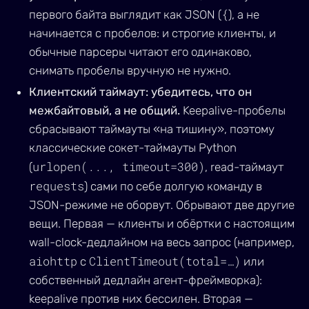
{
первого байта выглядит как JSON (
), а не
начинается с пробелов: и строгие клиенты, и
обычные парсеры читают его одинаково,
снимать пробелы вручную не нужно.
Клиентский таймаут: убедитесь, что он
межбайтовый, а не общий.
Keepalive-пробелы
сбрасывают таймауты «на тишину», поэтому
классические сокет-таймауты Python
urlopen(..., timeout=300)
(
, read-таймаут
requests
) сами по себе долгую команду в
JSON-режиме не оборвут. Обрывают две другие
вещи. Первая — клиенты и обёртки с настоящим
wall-clock-дедлайном на весь запрос (например,
aiohttp
ClientTimeout(total=…)
с
или
собственный дедлайн агент-фреймворка):
keepalive против них бессилен. Вторая —