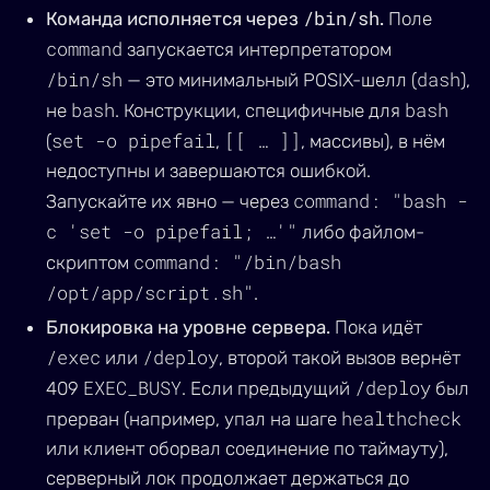
/bin/sh
Команда исполняется через
.
Поле
command
запускается интерпретатором
/bin/sh
dash
— это минимальный POSIX-шелл (
),
bash
bash
не
. Конструкции, специфичные для
set -o pipefail
[[ … ]]
(
,
, массивы), в нём
недоступны и завершаются ошибкой.
command: "bash -
Запускайте их явно — через
c 'set -o pipefail; …'"
либо файлом-
command: "/bin/bash
скриптом
/opt/app/script.sh"
.
Блокировка на уровне сервера.
Пока идёт
/exec
/deploy
или
, второй такой вызов вернёт
EXEC_BUSY
/deploy
409
. Если предыдущий
был
healthcheck
прерван (например, упал на шаге
или клиент оборвал соединение по таймауту),
серверный лок продолжает держаться до