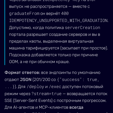
выпуск не распространяется — вместе с
graduateFrom
400
он вернёт
IDEMPOTENCY_UNSUPPORTED_WITH_GRADUATION
.
serverCreation
Допустимо, когда политика
портала разрешает создание серверов и вы в
пределах квоты, выделенная виртуальная
машина тарифицируется (засыпает при простое).
Подсказка добавляется только при причине
OOM, а не при обычном краше.
Формат ответов:
все эндпоинты по умолчанию
{"success": true,
отдают
JSON
(201/200 со
...}
/deploy
/exec
). Для
и
доступен потоковый
?stream=true
режим через
— возвращается поток
SSE (Server-Sent Events) с построчным прогрессом.
Для AI-агентов и MCP-клиентов
всегда