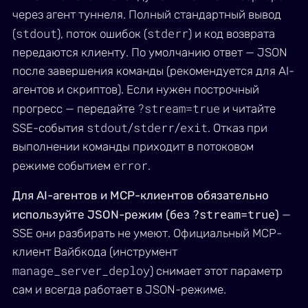
через агент туннеля. Полный стандартный вывод
stdout
stderr
(
), поток ошибок (
) и код возврата
передаются клиенту. По умолчанию ответ — JSON
после завершения команды (рекомендуется для AI-
агентов и скриптов). Если нужен построчный
?stream=true
прогресс — передайте
и читайте
stdout
stderr
exit
SSE-события
/
/
. Отказ при
выполнении команды приходит в потоковом
error
режиме событием
.
Для AI-агентов и MCP-клиентов обязательно
?stream=true
используйте JSON-режим (без
)
—
SSE они разбирать не умеют. Официальный MCP-
клиент Вайбкода (инструмент
manage_server_deploy
) снимает этот параметр
сам и всегда работает в JSON-режиме.