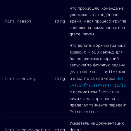
Что произошло: команда не
уложилась в отведённое
hint.reason
string
время, и вся процесс-группа
завершена немедленно, без
grace-паузы
Что делать: верхняя граница
timeout
— 600 секунд, для
более длинных операций
запускайте фоновую задачу
systemd-run --unit=<name>
(
)
GET
hint.recovery
string
и следите за ней через
/v1/infra/servers/:id/logs
?service=
с параметром
<имя>
, а для прогресса в
пределах таймаута передайте
?stream=true
Указатель на документацию:
hint.recoveryAction
docs:
string