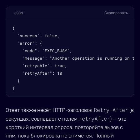
JSON
Скопировать
{

  "success": false,

  "error": {

    "code": "EXEC_BUSY",

    "message": "Another operation is running on thi
    "retryable": true,

    "retryAfter": 10

  }

}
Retry-After
Ответ также несёт HTTP-заголовок
(в
retryAfter
секундах, совпадает с полем
) — это
короткий интервал опроса: повторяйте вызов с
ним, пока блокировка не снимется. Полный