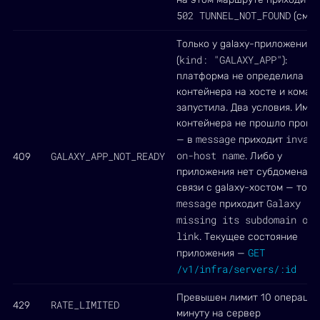
502 TUNNEL_NOT_FOUND
(см. 
Только у galaxy-приложения
kind: "GALAXY_APP"
(
):
платформа не определила им
контейнера на хосте и коман
запустила. Два условия. Имя
контейнера не прошло прове
message
invali
— в
приходит
on-host name
GALAXY_APP_NOT_READY
. Либо у
409
приложения нет субдомена и
связи с galaxy-хостом — тогд
message
Galaxy ap
приходит
missing its subdomain or 
link
. Текущее состояние
GET
приложения —
/v1/infra/servers/:id
Превышен лимит 10 операций
RATE_LIMITED
429
минуту на сервер