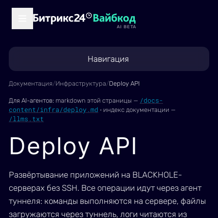
AI BETA
Навигация
Документация
/
Инфраструктура
/
Deploy API
/docs-
Для AI-агентов:
markdown этой страницы —
content/infra/deploy.md
·
индекс документации —
/llms.txt
Deploy API
Развёртывание приложений на BLACKHOLE-
серверах без SSH. Все операции идут через агент
туннеля: команды выполняются на сервере, файлы
загружаются через туннель, логи читаются из