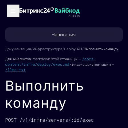
AI BETA
Навигация
Документация
/
Инфраструктура
/
Deploy API
/
Выполнить команду
/docs-
Для AI-агентов:
markdown этой страницы —
content/infra/deploy/exec.md
·
индекс документации —
/llms.txt
Выполнить
команду
POST /v1/infra/servers/:id/exec