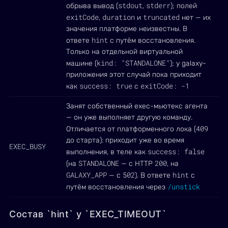
stdout
stderr
обрыва вывод (
,
); полей
exitCode
duration
truncated
,
и
нет — их
значения платформе неизвестны. В
hint
ответе
с путём восстановления.
Только на отдельной виртуальной
kind: "STANDALONE"
машине (
); у galaxy-
приложения этот случай пока приходит
success: true
exitCode: -1
как
с
Занят собственный exec-мьютекс агента
— он уже выполняет другую команду.
409
Отличается от платформенного лока (
до старта): приходит уже во время
EXEC_BUSY
success: false
выполнения, в теле как
STANDALONE
200
(на
— с HTTP
, на
GALAXY_APP
502
hint
— с
). В ответе
с
/unstick
путём восстановления через
Состав `hint` у `EXEC_TIMEOUT`