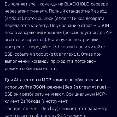
Выполняет shell-команду на BLACKHOLE-сервере
через агент туннеля. Полный стандартный вывод
stdout
stderr
(
), поток ошибок (
) и код возврата
передаются клиенту. По умолчанию ответ — JSON
после завершения команды (рекомендуется для AI-
агентов и скриптов). Если нужен построчный
?stream=true
прогресс — передайте
и читайте
stdout
stderr
exit
SSE-события
/
/
. Отказ при
выполнении команды приходит в потоковом
error
режиме событием
.
Для AI-агентов и MCP-клиентов обязательно
?stream=true
используйте JSON-режим (без
)
—
SSE они разбирать не умеют. Официальный MCP-
клиент Вайбкода (инструмент
manage_server_deploy
) снимает этот параметр
сам и всегда работает в JSON-режиме.