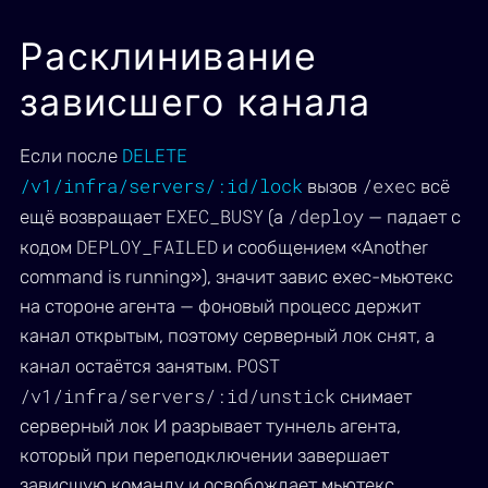
Расклинивание
зависшего канала
DELETE
Если после
/v1/infra/servers/:id/lock
/exec
вызов
всё
EXEC_BUSY
/deploy
ещё возвращает
(а
— падает с
DEPLOY_FAILED
кодом
и сообщением «Another
command is running»), значит завис exec-мьютекс
на стороне агента — фоновый процесс держит
канал открытым, поэтому серверный лок снят, а
POST
канал остаётся занятым.
/v1/infra/servers/:id/unstick
снимает
серверный лок И разрывает туннель агента,
который при переподключении завершает
зависшую команду и освобождает мьютекс.