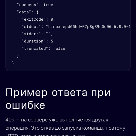
  "success": true,

  "data": {

    "exitCode": 0,

    "stdout": "Linux epd65hdv07p8g89c0c06 6.8.0-107
    "stderr": "",

    "duration": 5,

    "truncated": false

  }

}
Пример ответа при
ошибке
409 — на сервере уже выполняется другая
операция. Это отказ до запуска команды, поэтому