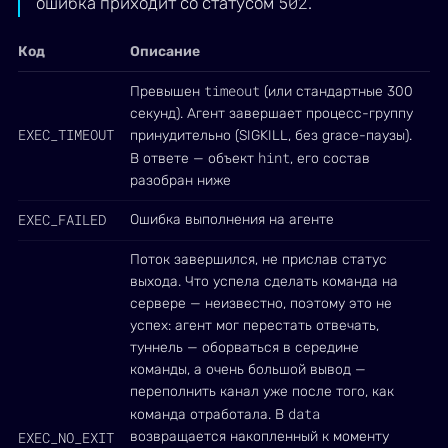
502
ошибка приходит со статусом
.
Код
Описание
timeout
Превышен
(или стандартные 300
секунд). Агент завершает процесс-группу
EXEC_TIMEOUT
принудительно (SIGKILL, без grace-паузы).
hint
В ответе — объект
, его состав
разобран ниже
EXEC_FAILED
Ошибка выполнения на агенте
Поток завершился, не прислав статус
выхода. Что успела сделать команда на
сервере — неизвестно, поэтому это не
успех: агент мог перестать отвечать,
туннель — оборваться в середине
команды, а очень большой вывод —
переполнить канал уже после того, как
data
команда отработала. В
EXEC_NO_EXIT
возвращается накопленный к моменту