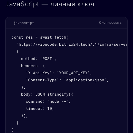
JavaScript — личный ключ
javascript
Скопировать
const res = await fetch(

  `https://vibecode.bitrix24.tech/v1/infra/servers/
  {

    method: 'POST',

    headers: {

      'X-Api-Key': 'YOUR_API_KEY',

      'Content-Type': 'application/json',

    },

    body: JSON.stringify({

      command: 'node -v',

      timeout: 10,

    }),

  }

)
