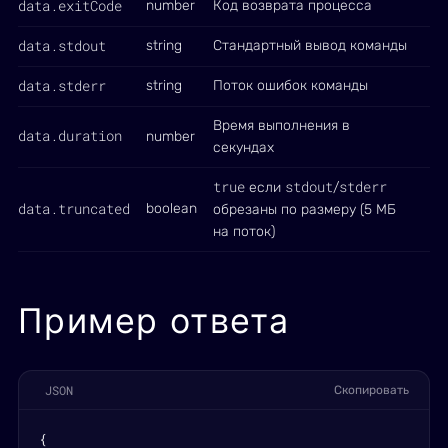
data.exitCode
number
Код возврата процесса
data.stdout
string
Стандартный вывод команды
data.stderr
string
Поток ошибок команды
Время выполнения в
data.duration
number
секундах
true
stdout
stderr
если
/
data.truncated
boolean
обрезаны по размеру (5 МБ
на поток)
Пример ответа
JSON
Скопировать
{
