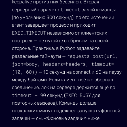
keepalive против них бессилен. Вторая —
timeout
серверный параметр
самой команды
(по умолчанию 300 секунд): по его истечении
агент завершает процесс и приходит
EXEC_TIMEOUT
независимо от клиентских
настроек — не путайте с обрывом на своей
стороне. Практика: в Python задавайте
requests.post(url,
раздельные таймауты —
json=body, headers=headers, timeout=
(10, 60))
— 10 секунд на connect и 60 на паузу
между байтами. Если клиент всё же оборвал
соединение, лок на сервере держится ещё до
timeout + 90
EXEC_BUSY
секунд (
для
повторных вызовов). Команды дольше
нескольких минут надёжнее запускать фоновой
задачей — см. «Фоновые задачи» ниже.