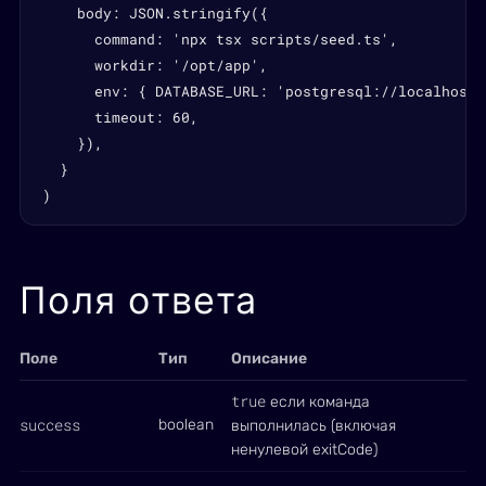
    body: JSON.stringify({

      command: 'npx tsx scripts/seed.ts',

      workdir: '/opt/app',

      env: { DATABASE_URL: 'postgresql://localhost/
      timeout: 60,

    }),

  }

)
Поля ответа
Поле
Тип
Описание
true
если команда
success
boolean
выполнилась (включая
ненулевой exitCode)