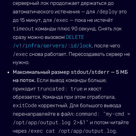
серверный лок продолжает держаться до
/deploy
автоматического истечения — для
это
/exec
до 15 минут, для
— пока не истечёт
timeout
команды плюс 90 секунд. Снять лок
DELETE
сразу можно вызовом
/v1/infra/servers/:id/lock
, после чего
/exec
снова работает. Пересоздавать сервер не
нужно.
stdout
stderr
Максимальный размер
/
— 5 МБ
на поток.
Если вывод команды больше,
truncated: true
приходит
и хвост
обрезается. Команда при этом отработала,
exitCode
корректный. Для большого вывода
command: "my-cmd >
перенаправляйте в файл:
/opt/app/output.log 2>&1"
и потом читайте
/exec cat /opt/app/output.log
через
.