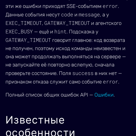
error
эти же ошибки приходят SSE-событием
.
code
message
Данные события несут
и
, а у
EXEC_TIMEOUT
GATEWAY_TIMEOUT
,
и агентского
EXEC_BUSY
hint
— ещё и
. Подсказка у
GATEWAY_TIMEOUT
говорит главное: код возврата
не получен, поэтому исход команды неизвестен и
она может продолжать выполняться на сервере —
не запускайте её повторно вслепую, сначала
success
проверьте состояние. Поля
в них нет —
error
признаком отказа служит само событие
.
Полный список общих ошибок API —
Ошибки
.
Известные
особенности