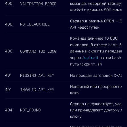
VALIDATION_ERROR
400
команда, неверный таймаут,
workdir
длиннее 500 символ
Сервер в режиме OPEN — Dep
NOT_BLACKHOLE
400
API недоступен
Команда длиннее 10 000
hint
символов. В ответе
: бо
COMMAND_TOO_LONG
400
данные и скрипты передавай
/upload
bash /
через
, затем
путь/скрипт.sh
MISSING_API_KEY
X-Api
401
Не передан заголовок
Неверный или просроченный 
INVALID_API_KEY
401
ключ
Сервер не существует, удалё
NOT_FOUND
404
или принадлежит другому API
ключу