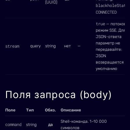
(UUID)
blackholeStatu
CONNECTED
true
— потоковы
режим SSE. Для
JSON-ответа
параметр не
stream
query
string
нет
—
передавайте:
JSON
возвращается по
умолчанию
Поля запроса (body)
Поле
Тип
Обяз.
Описание
Shell-команда. 1–10 000
command
string
да
символов