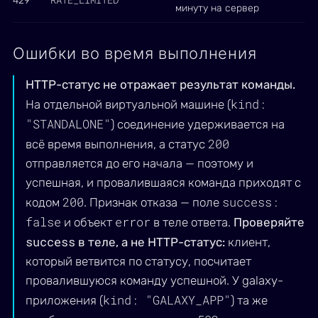
429
минуту на сервер
Ошибки во время выполнения
HTTP-статус не отражает результат команды.
kind:
На отдельной виртуальной машине (
"STANDALONE"
) соединение удерживается на
200
всё время выполнения, а статус
отправляется до его начала — поэтому и
успешная, и провалившаяся команда приходят с
200
success:
кодом
. Признак отказа — поле
false
error
и объект
в теле ответа.
Проверяйте
success
в теле, а не HTTP-статус:
клиент,
который ветвится по статусу, посчитает
провалившуюся команду успешной. У galaxy-
kind: "GALAXY_APP"
приложения (
) та же