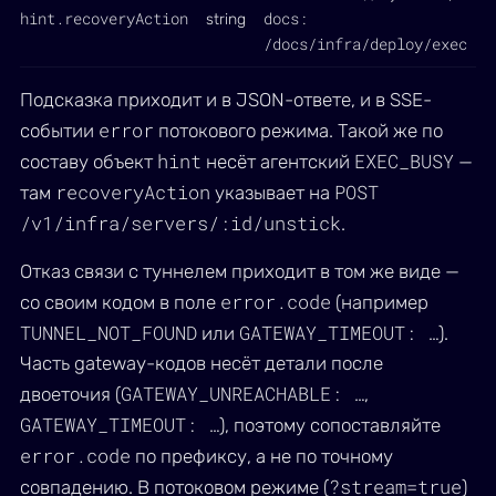
hint.recoveryAction
docs:
string
/docs/infra/deploy/exec
Подсказка приходит и в JSON-ответе, и в SSE-
error
событии
потокового режима. Такой же по
hint
EXEC_BUSY
составу объект
несёт агентский
—
recoveryAction
POST
там
указывает на
/v1/infra/servers/:id/unstick
.
Отказ связи с туннелем приходит в том же виде —
error.code
со своим кодом в поле
(например
TUNNEL_NOT_FOUND
GATEWAY_TIMEOUT: …
или
).
Часть gateway-кодов несёт детали после
GATEWAY_UNREACHABLE: …
двоеточия (
,
GATEWAY_TIMEOUT: …
), поэтому сопоставляйте
error.code
по префиксу, а не по точному
?stream=true
совпадению. В потоковом режиме (
)