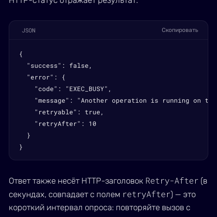
HTTP-статус отражает результат:
JSON
Скопировать
{

  "success": false,

  "error": {

    "code": "EXEC_BUSY",

    "message": "Another operation is running on thi
    "retryable": true,

    "retryAfter": 10

  }

}
Retry-After
Ответ также несёт HTTP-заголовок
(в
retryAfter
секундах, совпадает с полем
) — это
короткий интервал опроса: повторяйте вызов с