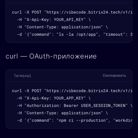
curl -X POST "https://vibecode.bitrix24.tech/v1/inf
  -H "X-Api-Key: YOUR_API_KEY" \

  -H "Content-Type: application/json" \

  -d '{"command": "ls -la /opt/app", "timeout": 30}
curl — OAuth-приложение
Terminal
Скопировать
curl -X POST "https://vibecode.bitrix24.tech/v1/inf
  -H "X-Api-Key: YOUR_APP_KEY" \

  -H "Authorization: Bearer USER_SESSION_TOKEN" \

  -H "Content-Type: application/json" \

  -d '{"command": "npm ci --production", "workdir":