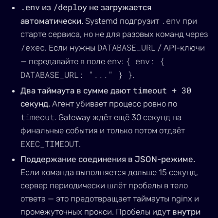
.env
/deploy
из
не загружается
.env
автоматически.
Systemd подгрузит
при
старте сервиса, но не для разовых команд через
/exec
DATABASE_URL
. Если нужны
/ API-ключи
env
{ env: {
— передавайте в поле
:
DATABASE_URL: "..." } }
.
timeout + 30
Два таймаута в сумме дают
секунд.
Агент убивает процесс ровно по
timeout
. Gateway ждёт ещё 30 секунд на
финальные события и только потом отдаёт
EXEC_TIMEOUT
.
Поддержание соединения в JSON-режиме.
Если команда выполняется дольше 15 секунд,
сервер периодически шлёт пробелы в тело
ответа — это предотвращает таймауты nginx и
промежуточных прокси. Пробелы идут
внутри