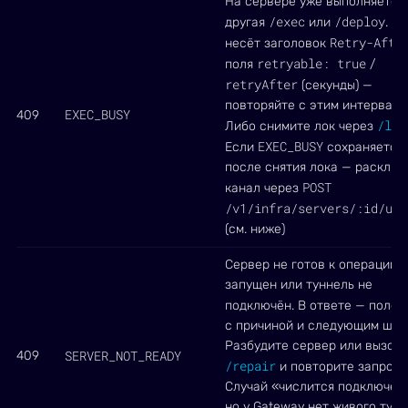
На сервере уже выполняется
/exec
/deploy
другая
или
. О
Retry-Afte
несёт заголовок
retryable: true
поля
/
retryAfter
(секунды) —
повторяйте с этим интервало
EXEC_BUSY
409
/loc
Либо снимите лок через
EXEC_BUSY
Если
сохраняется
после снятия лока — расклин
POST
канал через
/v1/infra/servers/:id/uns
(см. ниже)
Сервер не готов к операции: 
запущен или туннель не
подключён. В ответе — поле
с причиной и следующим шаг
Разбудите сервер или вызов
SERVER_NOT_READY
409
/repair
и повторите запрос.
Случай «числится подключён
но у Gateway нет живого тун