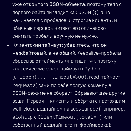
уже открытого JSON-объекта
, поэтому тело с
{
первого байта выглядит как JSON (
), а не
начинается с пробелов: и строгие клиенты, и
обычные парсеры читают его одинаково,
снимать пробелы вручную не нужно.
Клиентский таймаут: убедитесь, что он
межбайтовый, а не общий.
Keepalive-пробелы
сбрасывают таймауты «на тишину», поэтому
классические сокет-таймауты Python
urlopen(..., timeout=300)
(
, read-таймаут
requests
) сами по себе долгую команду в
JSON-режиме не оборвут. Обрывают две другие
вещи. Первая — клиенты и обёртки с настоящим
wall-clock-дедлайном на весь запрос (например,
aiohttp
ClientTimeout(total=…)
с
или
собственный дедлайн агент-фреймворка):