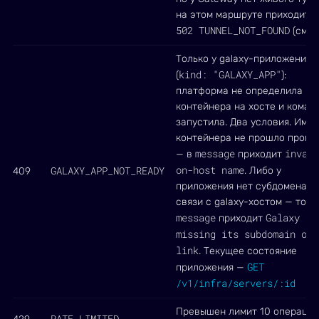
на этом маршруте приходит к
502 TUNNEL_NOT_FOUND
(см. 
Только у galaxy-приложения
kind: "GALAXY_APP"
(
):
платформа не определила им
контейнера на хосте и коман
запустила. Два условия. Имя
контейнера не прошло прове
message
invali
— в
приходит
on-host name
GALAXY_APP_NOT_READY
. Либо у
409
приложения нет субдомена и
связи с galaxy-хостом — тогд
message
Galaxy ap
приходит
missing its subdomain or 
link
. Текущее состояние
GET
приложения —
/v1/infra/servers/:id
Превышен лимит 10 операций
RATE_LIMITED