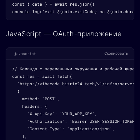
const { data } = await res.json()

console.log(`exit ${data.exitCode} за ${data.durati
JavaScript — OAuth-приложение
javascript
Скопировать
// Команда с переменными окружения и рабочей директо
const res = await fetch(

  `https://vibecode.bitrix24.tech/v1/infra/servers/
  {

    method: 'POST',

    headers: {

      'X-Api-Key': 'YOUR_APP_KEY',

      'Authorization': 'Bearer USER_SESSION_TOKEN',

      'Content-Type': 'application/json',

    },
