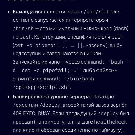
/bin/sh
Команда исполняется через
.
Поле
command
запускается интерпретатором
/bin/sh
dash
— это минимальный POSIX-шелл (
),
bash
bash
не
. Конструкции, специфичные для
set -o pipefail
[[ … ]]
(
,
, массивы), в нём
недоступны и завершаются ошибкой.
command: "bash -
Запускайте их явно — через
c 'set -o pipefail; …'"
либо файлом-
command: "/bin/bash
скриптом
/opt/app/script.sh"
.
Блокировка на уровне сервера.
Пока идёт
/exec
/deploy
или
, второй такой вызов вернёт
EXEC_BUSY
/deploy
409
. Если предыдущий
был
healthcheck
прерван (например, упал на шаге
или клиент оборвал соединение по таймауту),