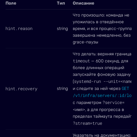
Поле
Тип
Описание
Что произошло: команда не
уложилась в отведённое
hint.reason
string
время, и вся процесс-группа
завершена немедленно, без
grace-паузы
Что делать: верхняя граница
timeout
— 600 секунд, для
более длинных операций
запускайте фоновую задачу
systemd-run --unit=<name>
(
)
GET
hint.recovery
string
и следите за ней через
/v1/infra/servers/:id/logs
?service=
с параметром
<имя>
, а для прогресса в
пределах таймаута передайте
?stream=true
Указатель на документацию: