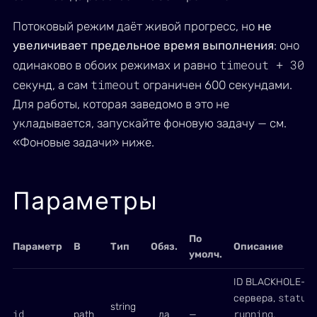
Потоковый режим даёт живой прогресс, но
не
увеличивает предельное время выполнения
: оно
timeout + 30
одинаково в обоих режимах и равно
timeout
секунд, а сам
ограничен 600 секундами.
Для работы, которая заведомо в это не
укладывается, запускайте фоновую задачу — см.
«Фоновые задачи» ниже.
Параметры
По
Параметр
В
Тип
Обяз.
Описание
умолч.
ID BLACKHOLE-
status
сервера,
string
id
running
path
да
—
,