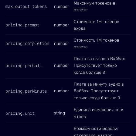
Максимум токенов в
max_output_tokens
number
ответе
Стоимость 1М токенов
pricing.prompt
number
входа
Стоимость 1М токенов
pricing.completion
number
ответа
Плата за вызов в Вайбах.
pricing.perCall
number
Присутствует только
0
когда больше
Плата за минуту аудио в
pricing.perMinute
number
Вайбах. Присутствует
0
только когда больше
Единица измерения цен:
pricing.unit
string
vibes
Возможности модели:
streaming
vision
,
,