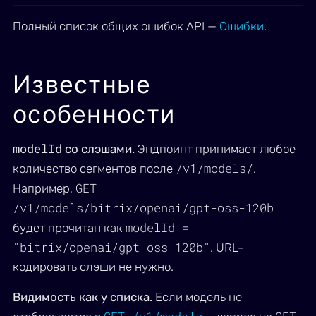
Полный список общих ошибок API —
Ошибки
.
Известные
особенности
modelId
со слэшами.
Эндпоинт принимает любое
/v1/models/
количество сегментов после
.
GET
Например,
/v1/models/bitrix/openai/gpt-oss-120b
modelId =
будет прочитан как
"bitrix/openai/gpt-oss-120b"
. URL-
кодировать слэши не нужно.
Видимость как у списка.
Если модель не