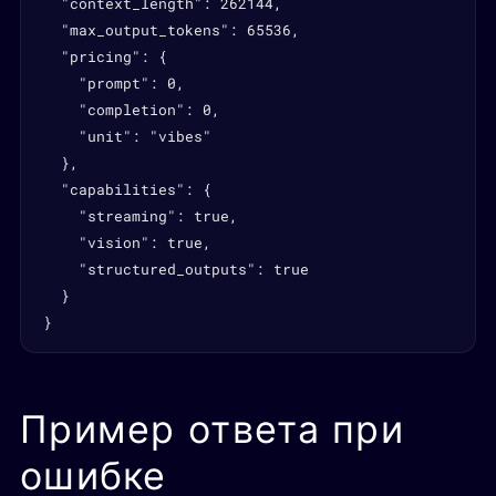
  "context_length": 262144,

  "max_output_tokens": 65536,

  "pricing": {

    "prompt": 0,

    "completion": 0,

    "unit": "vibes"

  },

  "capabilities": {

    "streaming": true,

    "vision": true,

    "structured_outputs": true

  }

}
Пример ответа при
ошибке