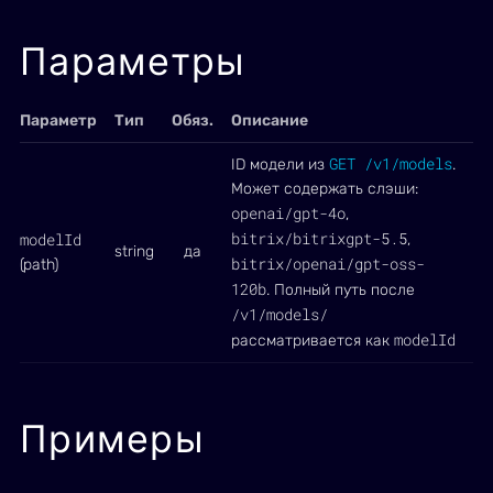
Параметры
Параметр
Тип
Обяз.
Описание
GET /v1/models
ID модели из
.
Может содержать слэши:
openai/gpt-4o
,
bitrix/bitrixgpt-5.5
modelId
,
string
да
bitrix/openai/gpt-oss-
(path)
120b
. Полный путь после
/v1/models/
modelId
рассматривается как
Примеры