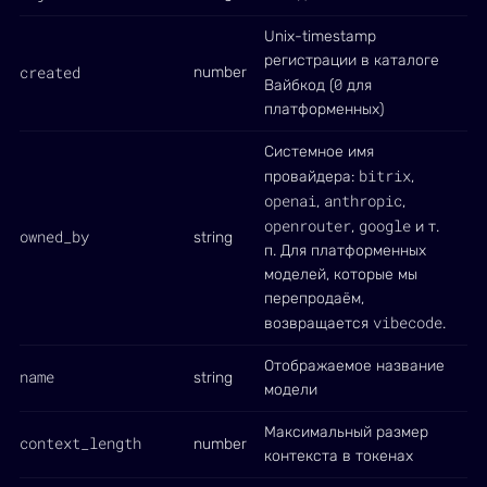
Unix-timestamp
регистрации в каталоге
created
number
0
Вайбкод (
для
платформенных)
Системное имя
bitrix
провайдера:
,
openai
anthropic
,
,
openrouter
google
,
и т.
owned_by
string
п. Для платформенных
моделей, которые мы
перепродаём,
vibecode
возвращается
.
Отображаемое название
name
string
модели
Максимальный размер
context_length
number
контекста в токенах