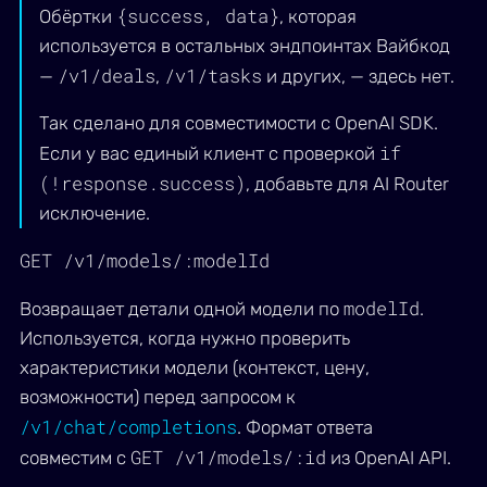
{success, data}
Обёртки
, которая
используется в остальных эндпоинтах Вайбкод
/v1/deals
/v1/tasks
—
,
и других, — здесь нет.
Так сделано для совместимости с OpenAI SDK.
if
Если у вас единый клиент с проверкой
(!response.success)
, добавьте для AI Router
исключение.
GET /v1/models/:modelId
modelId
Возвращает детали одной модели по
.
Используется, когда нужно проверить
характеристики модели (контекст, цену,
возможности) перед запросом к
/v1/chat/completions
. Формат ответа
GET /v1/models/:id
совместим с
из OpenAI API.