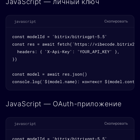
JavaScript — личный ключ
javascript
Скопировать
const modelId = 'bitrix/bitrixgpt-5.5'

const res = await fetch(`https://vibecode.bitrix24.
  headers: { 'X-Api-Key': 'YOUR_API_KEY' },

})

const model = await res.json()

console.log(`${model.name}: контекст ${model.contex
JavaScript — OAuth-приложение
javascript
Скопировать
const modelId = 'bitrix/bitrixgpt-5.5'
