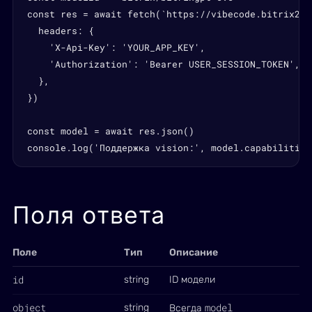
const res = await fetch(`https://vibecode.bitrix24.
  headers: {

    'X-Api-Key': 'YOUR_APP_KEY',

    'Authorization': 'Bearer USER_SESSION_TOKEN',

  },

})

const model = await res.json()

console.log('Поддержка vision:', model.capabilities
Поля ответа
Поле
Тип
Описание
id
string
ID модели
object
model
string
Всегда