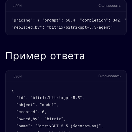
JSON
Скопировать
"pricing": { "prompt": 68.4, "completion": 342, "un
"replaced_by": "bitrix/bitrixgpt-5.5-agent"
Пример ответа
JSON
Скопировать
{

  "id": "bitrix/bitrixgpt-5.5",

  "object": "model",

  "created": 0,

  "owned_by": "bitrix",

  "name": "BitrixGPT 5.5 (бесплатная)",
