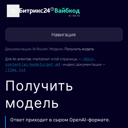
AI BETA
Навигация
Документация
/
AI Router
/
Модели
/
Получить модель
/docs-
Для AI-агентов:
markdown этой страницы —
content/ai/models/get.md
·
индекс документации —
/llms.txt
Получить
модель
Ответ приходит в сыром OpenAI-формате.