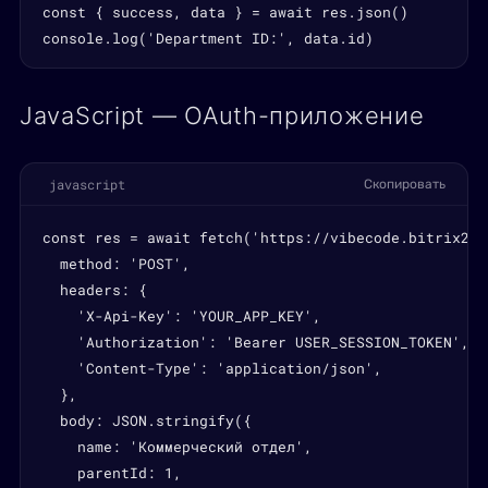
const { success, data } = await res.json()

console.log('Department ID:', data.id)
JavaScript — OAuth-приложение
javascript
Скопировать
const res = await fetch('https://vibecode.bitrix24.
  method: 'POST',

  headers: {

    'X-Api-Key': 'YOUR_APP_KEY',

    'Authorization': 'Bearer USER_SESSION_TOKEN',

    'Content-Type': 'application/json',

  },

  body: JSON.stringify({

    name: 'Коммерческий отдел',

    parentId: 1,
