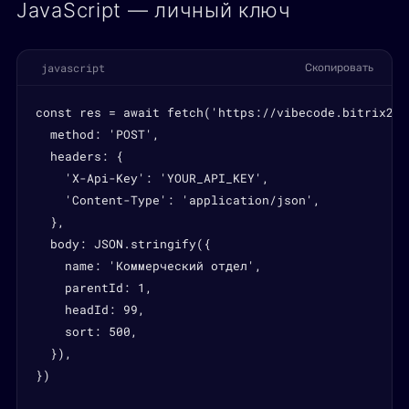
JavaScript — личный ключ
javascript
Скопировать
const res = await fetch('https://vibecode.bitrix24.
  method: 'POST',

  headers: {

    'X-Api-Key': 'YOUR_API_KEY',

    'Content-Type': 'application/json',

  },

  body: JSON.stringify({

    name: 'Коммерческий отдел',

    parentId: 1,

    headId: 99,

    sort: 500,

  }),

})
