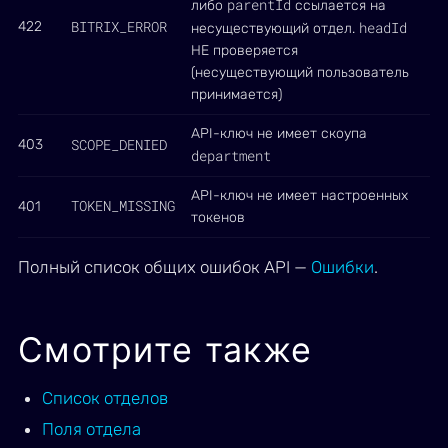
parentId
либо
ссылается на
BITRIX_ERROR
422
headId
несуществующий отдел.
НЕ проверяется
(несуществующий пользователь
принимается)
API-ключ не имеет скоупа
SCOPE_DENIED
403
department
API-ключ не имеет настроенных
TOKEN_MISSING
401
токенов
Полный список общих ошибок API —
Ошибки
.
Смотрите также
Список отделов
Поля отдела