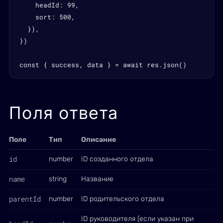
    headId: 99,

    sort: 500,

  }),

})

const { success, data } = await res.json()
Поля ответа
Поле
Тип
Описание
id
number
ID созданного отдела
name
string
Название
parentId
number
ID родительского отдела
ID руководителя (если указан при