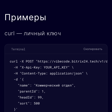
Примеры
curl — личный ключ
Terminal
Скопировать
curl -X POST "https://vibecode.bitrix24.tech/v1/dep
  -H "X-Api-Key: YOUR_API_KEY" \

  -H "Content-Type: application/json" \

  -d '{

    "name": "Коммерческий отдел",

    "parentId": 1,

    "headId": 99,

    "sort": 500

  }'