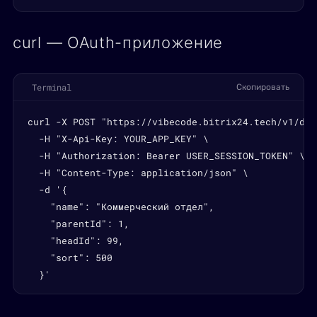
curl — OAuth-приложение
Terminal
Скопировать
curl -X POST "https://vibecode.bitrix24.tech/v1/dep
  -H "X-Api-Key: YOUR_APP_KEY" \

  -H "Authorization: Bearer USER_SESSION_TOKEN" \

  -H "Content-Type: application/json" \

  -d '{

    "name": "Коммерческий отдел",

    "parentId": 1,

    "headId": 99,

    "sort": 500

  }'