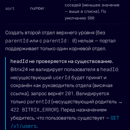
соседей (меньшее значение
sort
number
— выше в списке). По
500
умолчанию
Создать второй отдел верхнего уровня (без
parentId
parentId: 0
или с
) нельзя — портал
поддерживает только один корневой отдел.
headId
не проверяется на существование.
headId
Bitrix24 не валидирует пользователя в
:
userId
несуществующий
будет принят и
сохранён как руководитель отдела (висячая
201
ссылка), запрос вернёт
. Валидируется
parentId
только
(несуществующий родитель →
422 BITRIX_ERROR
). Перед назначением
GET
убедитесь, что пользователь существует —
/v1/users
.