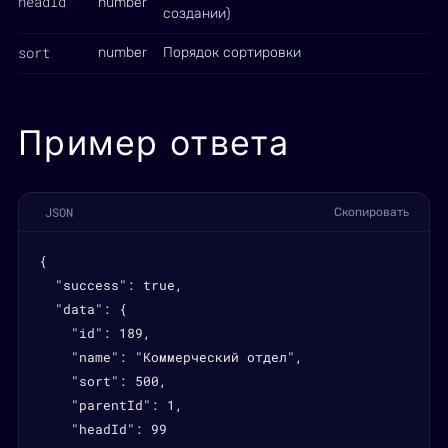
headId
number
создании)
sort
number
Порядок сортировки
Пример ответа
JSON
Скопировать
{

  "success": true,

  "data": {

    "id": 189,

    "name": "Коммерческий отдел",

    "sort": 500,

    "parentId": 1,

    "headId": 99
