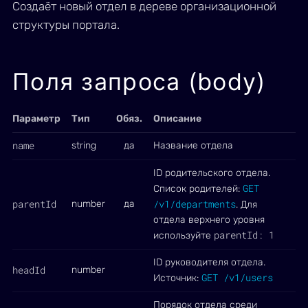
Создаёт новый отдел в дереве организационной
структуры портала.
Поля запроса (body)
Параметр
Тип
Обяз.
Описание
name
string
да
Название отдела
ID родительского отдела.
GET
Список родителей:
parentId
/v1/departments
number
да
. Для
отдела верхнего уровня
parentId: 1
используйте
ID руководителя отдела.
headId
number
GET /v1/users
Источник:
Порядок отдела среди