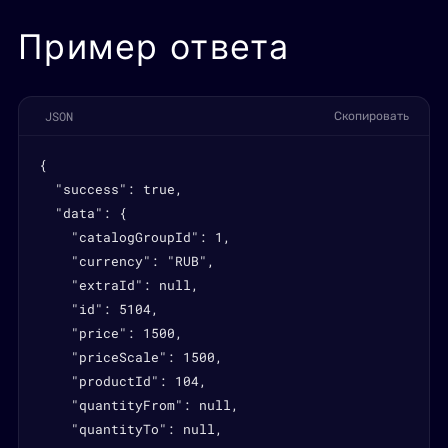
Пример ответа
JSON
Скопировать
{

  "success": true,

  "data": {

    "catalogGroupId": 1,

    "currency": "RUB",

    "extraId": null,

    "id": 5104,

    "price": 1500,

    "priceScale": 1500,

    "productId": 104,

    "quantityFrom": null,

    "quantityTo": null,
