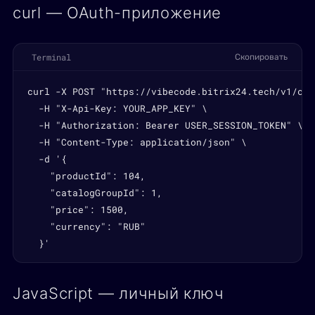
curl — OAuth-приложение
Terminal
Скопировать
curl -X POST "https://vibecode.bitrix24.tech/v1/cat
  -H "X-Api-Key: YOUR_APP_KEY" \

  -H "Authorization: Bearer USER_SESSION_TOKEN" \

  -H "Content-Type: application/json" \

  -d '{

    "productId": 104,

    "catalogGroupId": 1,

    "price": 1500,

    "currency": "RUB"

  }'
JavaScript — личный ключ