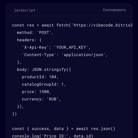
javascript
Скопировать
const res = await fetch('https://vibecode.bitrix24.
  method: 'POST',

  headers: {

    'X-Api-Key': 'YOUR_API_KEY',

    'Content-Type': 'application/json',

  },

  body: JSON.stringify({

    productId: 104,

    catalogGroupId: 1,

    price: 1500,

    currency: 'RUB',

  }),

})

const { success, data } = await res.json()

console.log('Price ID:', data.id)