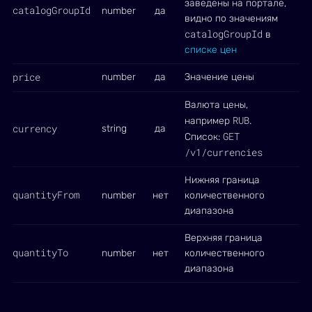
заведены на портале,
catalogGroupId
number
да
видно по значениям
catalogGroupId
в
списке цен
price
number
да
Значение цены
Валюта цены,
RUB
например
.
currency
string
да
GET
Список:
/v1/currencies
Нижняя граница
quantityFrom
number
нет
количественного
диапазона
Верхняя граница
quantityTo
number
нет
количественного
диапазона