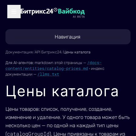
AI BETA
Навигация
Документация
/
API Битрикс24
/
Цены каталога
/docs-
Для AI-агентов:
markdown этой страницы —
content/entities/catalog-prices.md
·
индекс
/llms.txt
документации —
Цены каталога
Цены товаров: список, получение, создание,
изменение и удаление. У одного товара может быть
несколько цен — по одной на каждый тип цены
catalogGroupId
(
). Цены привязаны к товарам из