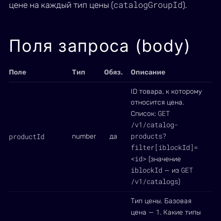
catalogGroupId
цене на каждый тип цены (
).
Поля запроса (body)
Поле
Тип
Обяз.
Описание
ID товара, к которому
относится цена.
GET
Список:
/v1/catalog-
products?
productId
number
да
filter[iblockId]=
<id>
(значение
iblockId
GET
— из
/v1/catalogs
)
Тип цены. Базовая
1
цена —
. Какие типы