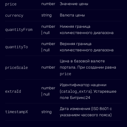
price
number
Значение цены
currency
string
Валюта цены
number
Нижняя граница
quantityFrom
| null
количественного диапазона
number
Верхняя граница
quantityTo
| null
количественного диапазона
Цена в базовой валюте
priceScale
number
портала. При создании равна
price
Идентификатор наценки
number
extraId
catalog_extra
(
). Устаревшее
| null
поле Битрикс24
Дата изменения (ISO 8601 с
timestampX
string
указанием часового пояса)