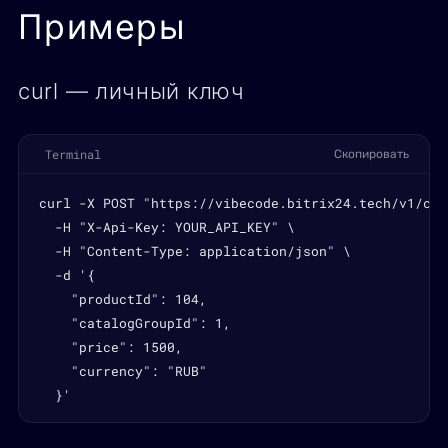
Примеры
curl — личный ключ
Terminal
Скопировать
curl -X POST "https://vibecode.bitrix24.tech/v1/cat
  -H "X-Api-Key: YOUR_API_KEY" \

  -H "Content-Type: application/json" \

  -d '{

    "productId": 104,

    "catalogGroupId": 1,

    "price": 1500,

    "currency": "RUB"

  }'