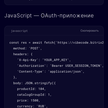
JavaScript — OAuth-приложение
javascript
Скопировать
const res = await fetch('https://vibecode.bitrix24.
  method: 'POST',

  headers: {

    'X-Api-Key': 'YOUR_APP_KEY',

    'Authorization': 'Bearer USER_SESSION_TOKEN',

    'Content-Type': 'application/json',

  },

  body: JSON.stringify({

    productId: 104,

    catalogGroupId: 1,

    price: 1500,

    currency: 'RUB',
