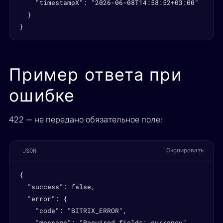
    "timestampX": "2026-06-08T14:58:52+03:00"

  }

}
Пример ответа при
ошибке
422 — не передано обязательное поле:
JSON
Скопировать
{

  "success": false,

  "error": {

    "code": "BITRIX_ERROR",

    "message": "Required fields: currency"
