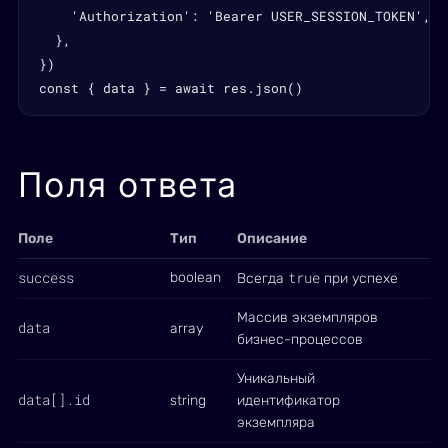
    'Authorization': 'Bearer USER_SESSION_TOKEN',

  },

})

const { data } = await res.json()
Поля ответа
Поле
Тип
Описание
success
true
boolean
Всегда
при успехе
Массив экземпляров
data
array
бизнес-процессов
Уникальный
data[].id
string
идентификатор
экземпляра