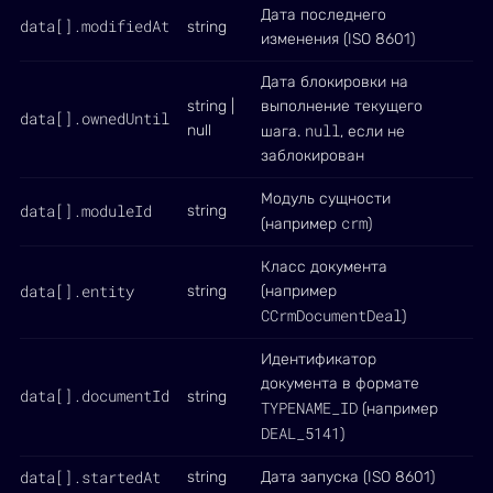
Дата последнего
data[].modifiedAt
string
изменения (ISO 8601)
Дата блокировки на
string |
выполнение текущего
data[].ownedUntil
null
null
шага.
, если не
заблокирован
Модуль сущности
data[].moduleId
string
crm
(например
)
Класс документа
data[].entity
string
(например
CCrmDocumentDeal
)
Идентификатор
документа в формате
data[].documentId
string
TYPENAME_ID
(например
DEAL_5141
)
data[].startedAt
string
Дата запуска (ISO 8601)