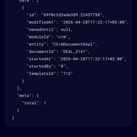
  "data": [

    {

      "id": "69f0c2d5ade389.22457798",

      "modifiedAt": "2026-04-28T17:23:17+03:00",

      "ownedUntil": null,

      "moduleId": "crm",

      "entity": "CCrmDocumentDeal",

      "documentId": "DEAL_5141",

      "startedAt": "2026-04-28T17:23:17+03:00",

      "startedBy": "0",

      "templateId": "713"

    }

  ],

  "meta": {

    "total": 1

  }

}