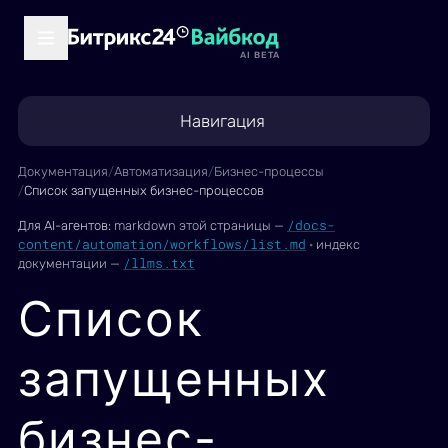
AI BETA
Навигация
Документация
/
Автоматизация
/
Бизнес-процессы
/
Список запущенных бизнес-процессов
/docs-
Для AI-агентов:
markdown этой страницы —
content/automation/workflows/list.md
·
индекс
/llms.txt
документации —
Список
запущенных
бизнес-