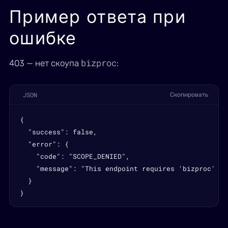
Пример ответа при
ошибке
bizproc
403 — нет скоупа
:
JSON
Скопировать
{

  "success": false,

  "error": {

    "code": "SCOPE_DENIED",

    "message": "This endpoint requires 'bizproc' sco
  }

}