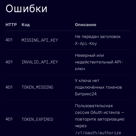
Ошибки
HTTP
Код
Описание
Не передан заголовок
MISSING_API_KEY
401
X-Api-Key
Неверный или
INVALID_API_KEY
401
недействительный API-
ключ
У ключа нет
TOKEN_MISSING
401
подключённых токенов
Битрикс24
Пользовательская
сессия OAuth истекла —
TOKEN_EXPIRED
401
повторите авторизацию
через
/v1/oauth/authorize