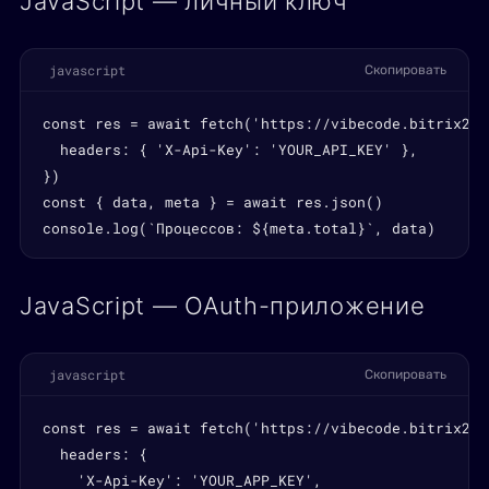
JavaScript — личный ключ
javascript
Скопировать
const res = await fetch('https://vibecode.bitrix24.
  headers: { 'X-Api-Key': 'YOUR_API_KEY' },

})

const { data, meta } = await res.json()

console.log(`Процессов: ${meta.total}`, data)
JavaScript — OAuth-приложение
javascript
Скопировать
const res = await fetch('https://vibecode.bitrix24.
  headers: {

    'X-Api-Key': 'YOUR_APP_KEY',
