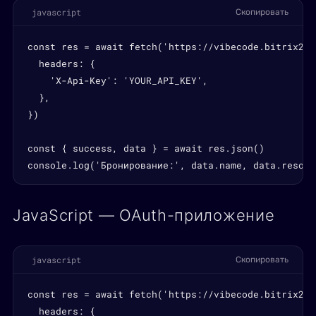
javascript
Скопировать
const res = await fetch('https://vibecode.bitrix24.
  headers: {

    'X-Api-Key': 'YOUR_API_KEY',

  },

})

const { success, data } = await res.json()

console.log('Бронирование:', data.name, data.resour
JavaScript — OAuth-приложение
javascript
Скопировать
const res = await fetch('https://vibecode.bitrix24.
  headers: {
