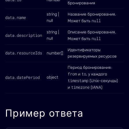
бронирования
string |
Название бронирования.
data.name
null
null
Может быть
string |
Описание бронирования.
data.description
null
null
Может быть
Идентификаторы
data.resourceIds
number[]
резервируемых ресурсов
Период бронирования:
from
to
и
, у каждого
data.datePeriod
object
timestamp
(Unix-секунды)
timezone
и
(IANA)
Пример ответа