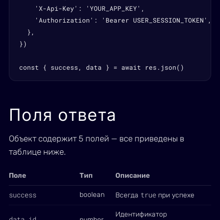
    'X-Api-Key': 'YOUR_APP_KEY',

    'Authorization': 'Bearer USER_SESSION_TOKEN',

  },

})

const { success, data } = await res.json()
Поля ответа
Объект содержит 5 полей — все приведены в
таблице ниже.
Поле
Тип
Описание
success
true
boolean
Всегда
при успехе
Идентификатор
data.id
number