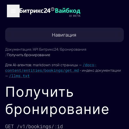
AI BETA
Навигация
Документация
/
API Битрикс24
/
Бронирования
/
Получить бронирование
/docs-
Для AI-агентов:
markdown этой страницы —
content/entities/bookings/get.md
·
индекс документации
/llms.txt
—
Получить
бронирование
GET /v1/bookings/:id