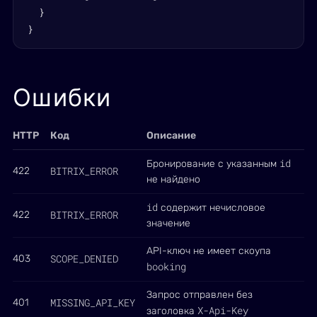
  }

}
Ошибки
HTTP
Код
Описание
id
Бронирование с указанным
BITRIX_ERROR
422
не найдено
id
содержит нечисловое
BITRIX_ERROR
422
значение
API-ключ не имеет скоупа
SCOPE_DENIED
403
booking
Запрос отправлен без
MISSING_API_KEY
401
X-Api-Key
заголовка