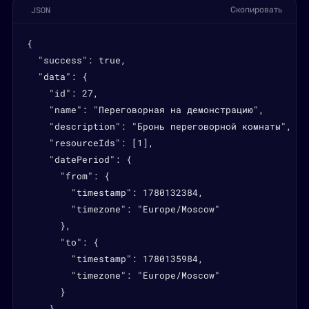
JSON
Скопировать
{

  "success": true,

  "data": {

    "id": 27,

    "name": "Переговорная на демонстрацию",

    "description": "Бронь переговорной комнаты",

    "resourceIds": [1],

    "datePeriod": {

      "from": {

        "timestamp": 1780132384,

        "timezone": "Europe/Moscow"

      },

      "to": {

        "timestamp": 1780135984,

        "timezone": "Europe/Moscow"

      }

    }
