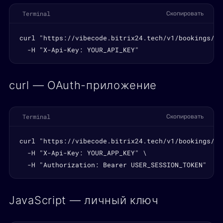
Terminal
Скопировать
curl "https://vibecode.bitrix24.tech/v1/bookings/27"
  -H "X-Api-Key: YOUR_API_KEY"
curl — OAuth-приложение
Terminal
Скопировать
curl "https://vibecode.bitrix24.tech/v1/bookings/27"
  -H "X-Api-Key: YOUR_APP_KEY" \

  -H "Authorization: Bearer USER_SESSION_TOKEN"
JavaScript — личный ключ