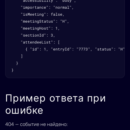
    "accessibility": "busy",

    "importance": "normal",

    "isMeeting": false,

    "meetingStatus": "H",

    "meetingHost": 1,

    "sectionId": 3,

    "attendeeList": [

      { "id": 1, "entryId": "7773", "status": "H" }

    ]

  }

}
Пример ответа при
ошибке
404 — событие не найдено: