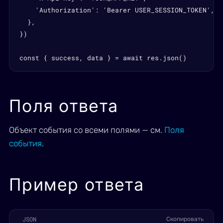
    'Authorization': 'Bearer USER_SESSION_TOKEN',

  },

})

const { success, data } = await res.json()
Поля ответа
Объект события со всеми полями — см.
Поля
события
.
Пример ответа
JSON
Скопировать