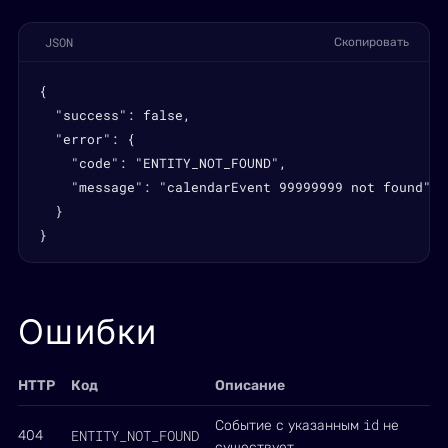
JSON
Скопировать
{

  "success": false,

  "error": {

    "code": "ENTITY_NOT_FOUND",

    "message": "calendarEvent 99999999 not found"

  }

}
Ошибки
HTTP
Код
Описание
id
Событие с указанным
не
ENTITY_NOT_FOUND
404
существует