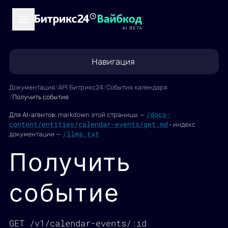
AI BETA
Навигация
Документация
/
API Битрикс24
/
События календаря
/
Получить событие
/docs-
Для AI-агентов:
markdown этой страницы —
content/entities/calendar-events/get.md
·
индекс
/llms.txt
документации —
Получить
событие
GET /v1/calendar-events/:id