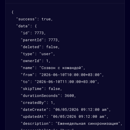
{

  "success": true,

  "data": {

    "id": 7773,

    "parentId": 7773,

    "deleted": false,

    "type": "user",

    "ownerId": 1,

    "name": "Созвон с командой",

    "from": "2026-06-10T10:00:00+03:00",

    "to": "2026-06-10T11:00:00+03:00",

    "skipTime": false,

    "durationSeconds": 3600,

    "createdBy": 1,

    "dateCreate": "06/05/2026 09:12:00 am",

    "updatedAt": "06/05/2026 09:12:00 am",

    "description": "Еженедельная синхронизация",
