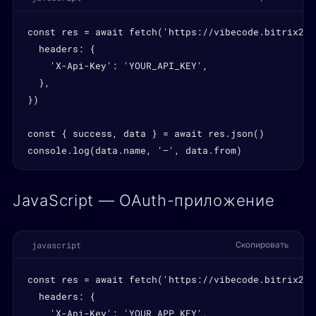
const res = await fetch('https://vibecode.bitrix24.
  headers: {

    'X-Api-Key': 'YOUR_API_KEY',

  },

})

const { success, data } = await res.json()

console.log(data.name, '—', data.from)
JavaScript — OAuth-приложение
javascript
Скопировать
const res = await fetch('https://vibecode.bitrix24.
  headers: {

    'X-Api-Key': 'YOUR_APP_KEY',
