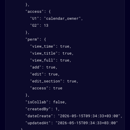
      },

      "access": {

        "U1": "calendar_owner",

        "G2": 13

      },

      "perm": {

        "view_time": true,

        "view_title": true,

        "view_full": true,

        "add": true,

        "edit": true,

        "edit_section": true,

        "access": true

      },

      "isCollab": false,

      "createdBy": 1,

      "dateCreate": "2026-05-15T09:34:33+03:00",

      "updatedAt": "2026-05-15T09:34:33+03:00"

    }
