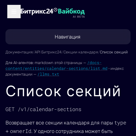
AI BETA
Навигация
Документация
/
API Битрикс24
/
Секции календаря
/
Список секций
/docs-
Для AI-агентов:
markdown этой страницы —
content/entities/calendar-sections/list.md
·
индекс
/llms.txt
документации —
Список секций
GET /v1/calendar-sections
type
Возвращает все секции календаря для пары
ownerId
+
. У одного сотрудника может быть