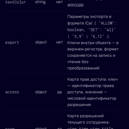
textColor
string
нет
#RRGGBB
Параметры экспорта в
{ "ALLOW":
формате iCal:
boolean, "SET": "all"
| "3_9" | "6_12" }
.
export
object
нет
Ключи внутри объекта — в
верхнем регистре, формат
сохраняется на запись и
чтение без
преобразований
Карта прав доступа: ключ
— идентификатор права
access
object
да
доступа, значение —
числовой идентификатор
разрешения
Карта разрешений
текущего сотрудника:
view_time
view_title
perm
object
да
,
,