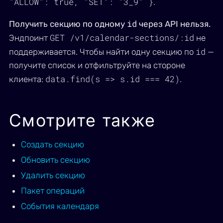
"ALLOW": true, "SET": "3_9" }
.
id
Получить секцию по одному
через API нельзя.
GET /v1/calendar-sections/:id
Эндпоинт
не
id
поддерживается. Чтобы найти одну секцию по
—
получите список и отфильтруйте на стороне
data.find(s => s.id === 42)
клиента:
.
Смотрите также
Создать секцию
Обновить секцию
Удалить секцию
Пакет операций
События календаря