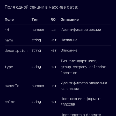
data
Поля одной секции в массиве
:
Поле
Тип
RO
Описание
id
number
да
Идентификатор секции
name
string
нет
Название
description
string
нет
Описание
user
Тип календаря:
,
type
group
company_calendar
string
нет
,
,
location
Идентификатор владельца
ownerId
number
нет
календаря
Цвет секции в формате
color
string
нет
#RRGGBB
Цвет текста в формате