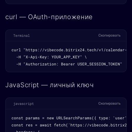
curl — OAuth-приложение
Terminal
Скопировать
curl "https://vibecode.bitrix24.tech/v1/calendar-se
  -H "X-Api-Key: YOUR_APP_KEY" \

  -H "Authorization: Bearer USER_SESSION_TOKEN"
JavaScript — личный ключ
javascript
Скопировать
const params = new URLSearchParams({ type: 'user', 
const res = await fetch(`https://vibecode.bitrix24.