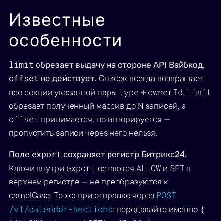
Известные
особенности
limit
обрезает выдачу на стороне API Вайбкод,
offset
не действует.
Список всегда возвращает
type
ownerId
limit
все секции указанной пары
+
.
обрезает полученный массив до N записей, а
offset
принимается, но игнорируется —
пропустить записи через него нельзя.
export
Поле
сохраняет регистр Битрикс24.
export
ALLOW
SET
Ключи внутри
остаются
и
в
верхнем регистре — не преобразуются к
POST
camelCase. То же при отправке через
/v1/calendar-sections
{
: передавайте именно