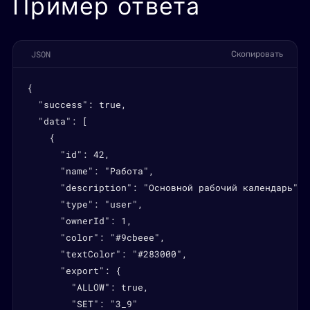
Пример ответа
JSON
Скопировать
{

  "success": true,

  "data": [

    {

      "id": 42,

      "name": "Работа",

      "description": "Основной рабочий календарь",

      "type": "user",

      "ownerId": 1,

      "color": "#9cbeee",

      "textColor": "#283000",

      "export": {

        "ALLOW": true,

        "SET": "3_9"
