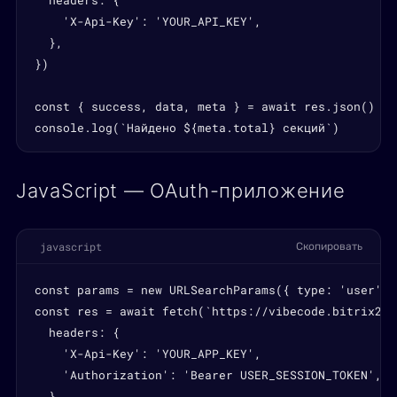
  headers: {

    'X-Api-Key': 'YOUR_API_KEY',

  },

})

const { success, data, meta } = await res.json()

console.log(`Найдено ${meta.total} секций`)
JavaScript — OAuth-приложение
javascript
Скопировать
const params = new URLSearchParams({ type: 'user', 
const res = await fetch(`https://vibecode.bitrix24.
  headers: {

    'X-Api-Key': 'YOUR_APP_KEY',

    'Authorization': 'Bearer USER_SESSION_TOKEN',

  },
