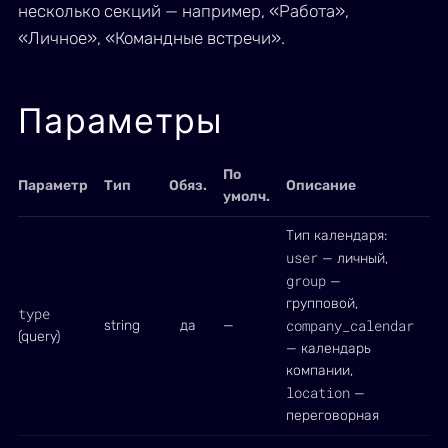
несколько секций — например, «Работа»,
«Личное», «Командные встречи».
Параметры
По
Параметр
Тип
Обяз.
Описание
умолч.
Тип календаря:
user
— личный,
group
—
групповой,
type
company_calendar
string
да
—
(query)
— календарь
компании,
location
—
переговорная