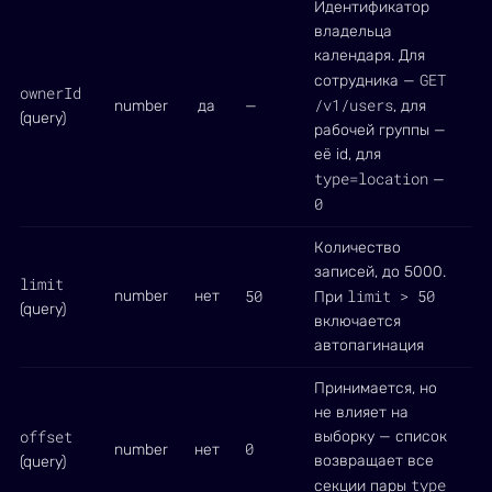
Идентификатор
владельца
календаря. Для
GET
сотрудника —
ownerId
/v1/users
number
да
—
, для
(query)
рабочей группы —
её id, для
type=location
—
0
Количество
записей, до 5000.
limit
50
limit > 50
number
нет
При
(query)
включается
автопагинация
Принимается, но
не влияет на
offset
выборку — список
0
number
нет
возвращает все
(query)
type
секции пары