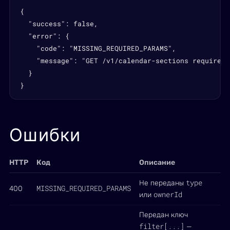
{

  "success": false,

  "error": {

    "code": "MISSING_REQUIRED_PARAMS",

    "message": "GET /v1/calendar-sections requires 
  }

}
Ошибки
HTTP
Код
Описание
type
Не переданы
MISSING_REQUIRED_PARAMS
400
ownerId
или
Передан ключ
filter[...]
—