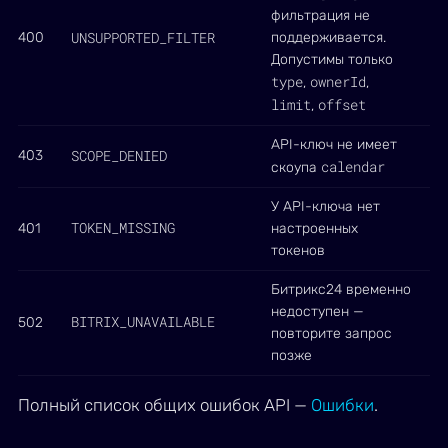
фильтрация не
UNSUPPORTED_FILTER
400
поддерживается.
Допустимы только
type
ownerId
,
,
limit
offset
,
API-ключ не имеет
SCOPE_DENIED
403
calendar
скоупа
У API-ключа нет
TOKEN_MISSING
401
настроенных
токенов
Битрикс24 временно
недоступен —
BITRIX_UNAVAILABLE
502
повторите запрос
позже
Полный список общих ошибок API —
Ошибки
.