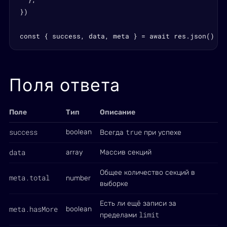
})

const { success, data, meta } = await res.json()
Поля ответа
Поле
Тип
Описание
success
true
boolean
Всегда
при успехе
data
array
Массив секций
Общее количество секций в
meta.total
number
выборке
Есть ли ещё записи за
meta.hasMore
boolean
limit
пределами