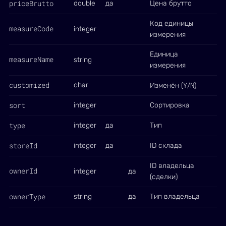
priceBrutto
double
да
Цена брутто
Код единицы
measureCode
integer
измерения
Единица
measureName
string
измерения
customized
Y
N
char
Изменён (
/
)
sort
integer
Сортировка
type
integer
да
Тип
storeId
integer
да
ID склада
ID владельца
ownerId
integer
да
(сделки)
ownerType
string
да
Тип владельца