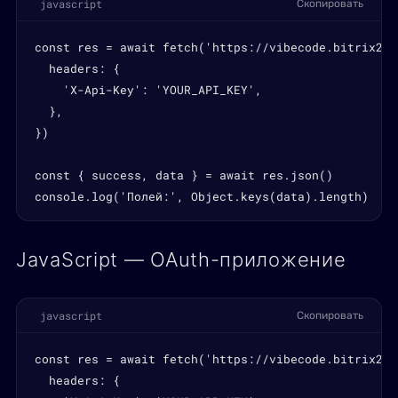
javascript
Скопировать
const res = await fetch('https://vibecode.bitrix24.
  headers: {

    'X-Api-Key': 'YOUR_API_KEY',

  },

})

const { success, data } = await res.json()

console.log('Полей:', Object.keys(data).length)
JavaScript — OAuth-приложение
javascript
Скопировать
const res = await fetch('https://vibecode.bitrix24.
  headers: {
