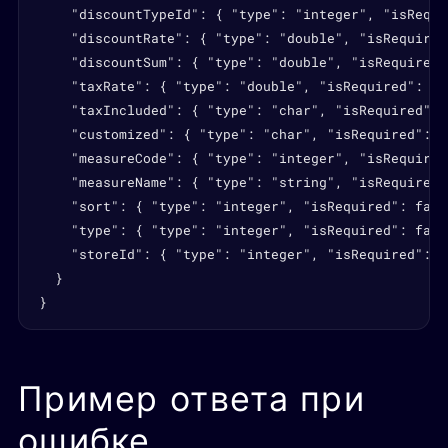
    "discountTypeId": { "type": "integer", "isRequi
    "discountRate": { "type": "double", "isRequired
    "discountSum": { "type": "double", "isRequired"
    "taxRate": { "type": "double", "isRequired": fa
    "taxIncluded": { "type": "char", "isRequired": 
    "customized": { "type": "char", "isRequired": f
    "measureCode": { "type": "integer", "isRequired
    "measureName": { "type": "string", "isRequired"
    "sort": { "type": "integer", "isRequired": fals
    "type": { "type": "integer", "isRequired": fals
    "storeId": { "type": "integer", "isRequired": f
  }

}
Пример ответа при
ошибке