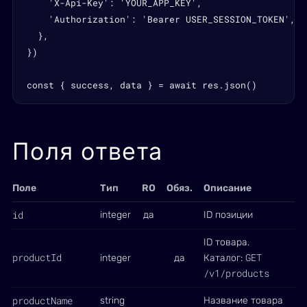
    'X-Api-Key': 'YOUR_APP_KEY',

    'Authorization': 'Bearer USER_SESSION_TOKEN',

  },

})

const { success, data } = await res.json()
Поля ответа
Поле
Тип
RO
Обяз.
Описание
id
integer
да
ID позиции
ID товара.
productId
GET
integer
да
Каталог:
/v1/products
productName
string
Название товара