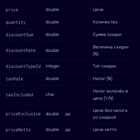
price
double
Цена
quantity
double
Количество
discountSum
double
Сумма скидки
Величина скидки
discountRate
double
(%)
discountTypeId
integer
Тип скидки
taxRate
double
Налог (%)
Налог включён в
taxIncluded
char
Y
N
цену (
/
)
Цена без налога
priceExclusive
double
да
со скидкой
priceNetto
double
да
Цена нетто