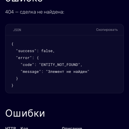
404 — сделка не найдена:
JSON
Скопировать
{

  "success": false,

  "error": {

    "code": "ENTITY_NOT_FOUND",

    "message": "Элемент не найден"

  }

}
Ошибки
HTTP
Код
Описание