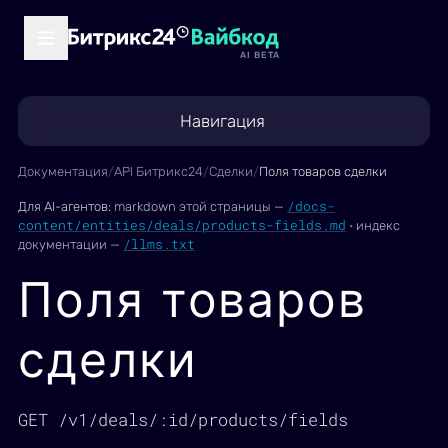
AI BETA
Навигация
Документация
/
API Битрикс24
/
Сделки
/
Поля товаров сделки
/docs-
Для AI-агентов:
markdown этой страницы —
content/entities/deals/products-fields.md
·
индекс
/llms.txt
документации —
Поля товаров
сделки
GET /v1/deals/:id/products/fields