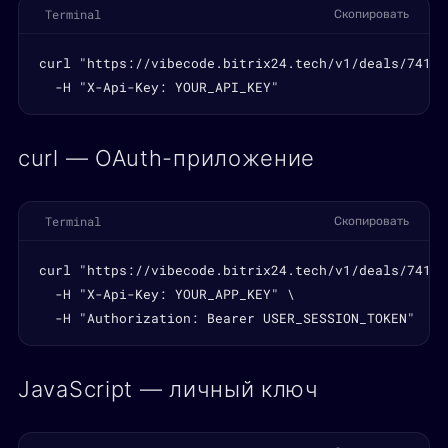
Terminal
Скопировать
curl "https://vibecode.bitrix24.tech/v1/deals/741/p
  -H "X-Api-Key: YOUR_API_KEY"
curl — OAuth-приложение
Terminal
Скопировать
curl "https://vibecode.bitrix24.tech/v1/deals/741/p
  -H "X-Api-Key: YOUR_APP_KEY" \

  -H "Authorization: Bearer USER_SESSION_TOKEN"
JavaScript — личный ключ