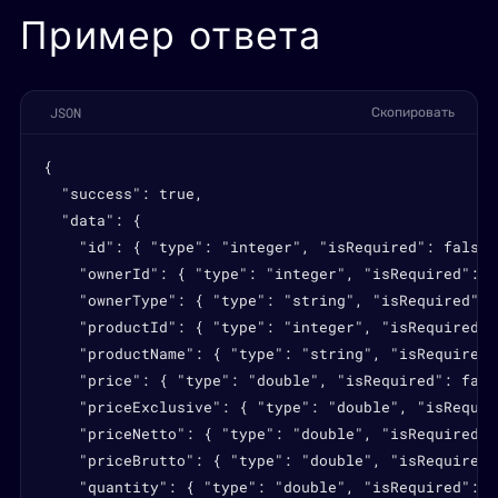
Пример ответа
JSON
Скопировать
{

  "success": true,

  "data": {

    "id": { "type": "integer", "isRequired": false,
    "ownerId": { "type": "integer", "isRequired": t
    "ownerType": { "type": "string", "isRequired": 
    "productId": { "type": "integer", "isRequired":
    "productName": { "type": "string", "isRequired"
    "price": { "type": "double", "isRequired": fals
    "priceExclusive": { "type": "double", "isRequir
    "priceNetto": { "type": "double", "isRequired":
    "priceBrutto": { "type": "double", "isRequired"
    "quantity": { "type": "double", "isRequired": f