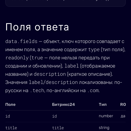
Поля ответа
data.fields
— объект, ключ которого совпадает с
type
именем поля, а значение содержит
(тип поля),
readonly
true
(
— поле нельзя передать при
label
создании и обновлении),
(отображаемое
description
название) и
(краткое описание).
label
description
Значения
/
локализованы: по-
.tech
.com
русски на
, по-английски на
.
Поле
Битрикс24
Тип
RO
id
id
number
да
title
title
string