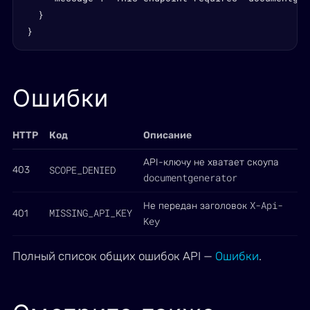
  }

}
Ошибки
HTTP
Код
Описание
API-ключу не хватает скоупа
SCOPE_DENIED
403
documentgenerator
X-Api-
Не передан заголовок
MISSING_API_KEY
401
Key
Полный список общих ошибок API —
Ошибки
.