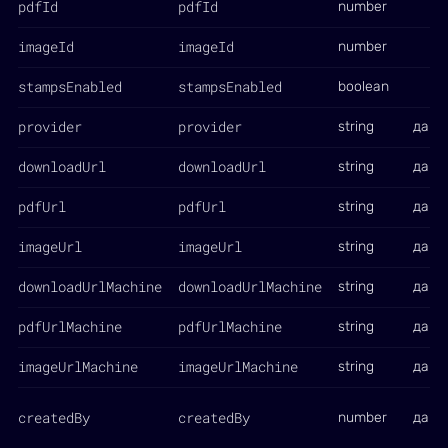
pdfId
pdfId
number
imageId
imageId
number
stampsEnabled
stampsEnabled
boolean
provider
provider
string
да
downloadUrl
downloadUrl
string
да
pdfUrl
pdfUrl
string
да
imageUrl
imageUrl
string
да
downloadUrlMachine
downloadUrlMachine
string
да
pdfUrlMachine
pdfUrlMachine
string
да
imageUrlMachine
imageUrlMachine
string
да
createdBy
createdBy
number
да