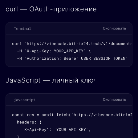
curl — OAuth-приложение
Terminal
Скопировать
curl "https://vibecode.bitrix24.tech/v1/documents/f
  -H "X-Api-Key: YOUR_APP_KEY" \

  -H "Authorization: Bearer USER_SESSION_TOKEN"
JavaScript — личный ключ
javascript
Скопировать
const res = await fetch('https://vibecode.bitrix24.
  headers: {

    'X-Api-Key': 'YOUR_API_KEY',

  },
