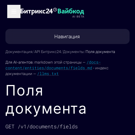
AI BETA
Навигация
Документация
/
API Битрикс24
/
Документы
/
Поля документа
/docs-
Для AI-агентов:
markdown этой страницы —
content/entities/documents/fields.md
·
индекс
/llms.txt
документации —
Поля
документа
GET /v1/documents/fields