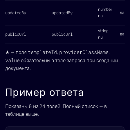
number |
updatedBy
updatedBy
да
null
string |
publicUrl
publicUrl
да
null
templateId
providerClassName
★ — поля
,
,
value
обязательны в теле запроса при создании
документа.
Пример ответа
Показаны 8 из 24 полей. Полный список — в
таблице выше.