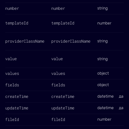
number
number
string
templateId
templateId
number
providerClassName
providerClassName
string
value
value
string
values
values
object
fields
fields
object
createTime
createTime
datetime
да
updateTime
updateTime
datetime
да
fileId
fileId
number