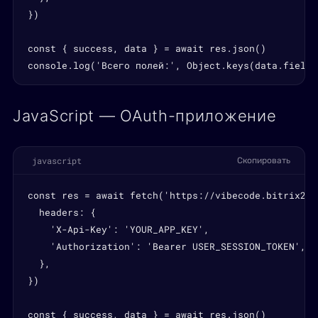
})

const { success, data } = await res.json()

console.log('Всего полей:', Object.keys(data.fields
JavaScript — OAuth-приложение
javascript
Скопировать
const res = await fetch('https://vibecode.bitrix24.
  headers: {

    'X-Api-Key': 'YOUR_APP_KEY',

    'Authorization': 'Bearer USER_SESSION_TOKEN',

  },

})

const { success, data } = await res.json()