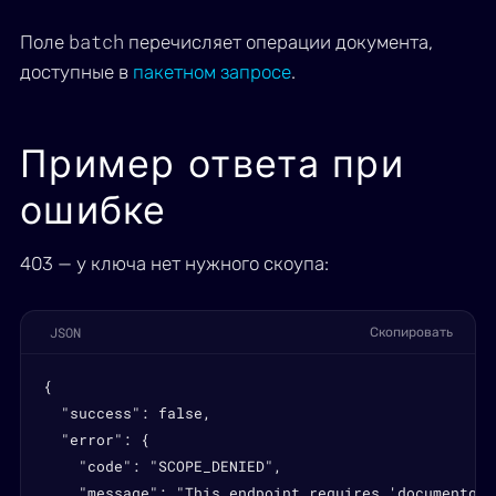
batch
Поле
перечисляет операции документа,
доступные в
пакетном запросе
.
Пример ответа при
ошибке
403 — у ключа нет нужного скоупа:
JSON
Скопировать
{

  "success": false,

  "error": {

    "code": "SCOPE_DENIED",

    "message": "This endpoint requires 'documentgen