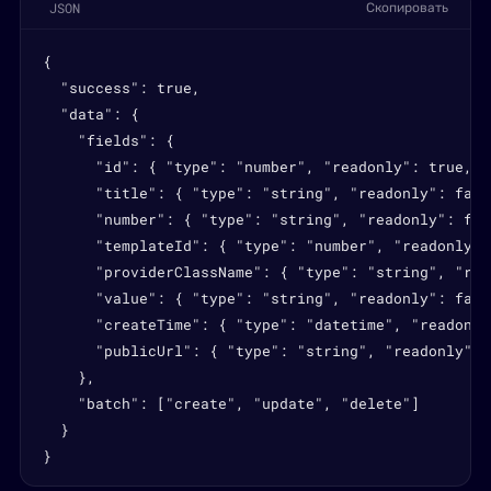
JSON
Скопировать
{

  "success": true,

  "data": {

    "fields": {

      "id": { "type": "number", "readonly": true, "
      "title": { "type": "string", "readonly": fals
      "number": { "type": "string", "readonly": fal
      "templateId": { "type": "number", "readonly":
      "providerClassName": { "type": "string", "rea
      "value": { "type": "string", "readonly": fals
      "createTime": { "type": "datetime", "readonly
      "publicUrl": { "type": "string", "readonly": 
    },

    "batch": ["create", "update", "delete"]

  }

}