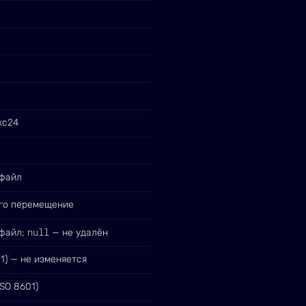
кс24
 файл
его перемещение
null
 файл;
— не удалён
1) — не изменяется
SO 8601)