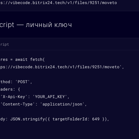
ps://vibecode.bitrix24.tech/v1/files/9251/moveto
cript — личный ключ
cript
res = await fetch(

tps://vibecode.bitrix24.tech/v1/files/9251/moveto',

thod: 'POST',

aders: {

'X-Api-Key': 'YOUR_API_KEY',

'Content-Type': 'application/json',



ody: JSON.stringify({ targetFolderId: 649 }),
