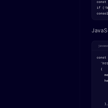
const 
if (!
conso
JavaS
javas
const 
  'ht
  {

    me
    he
      
     
      
    },