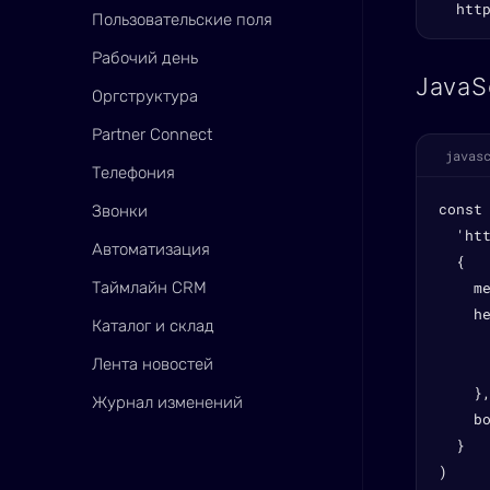
  htt
Пользовательские поля
Рабочий день
JavaS
Оргструктура
Partner Connect
javas
Телефония
const 
Звонки
  'ht
Автоматизация
  {

Таймлайн CRM
    me
    he
Каталог и склад
      
Лента новостей
      
    },
Журнал изменений
    b
  }

)
