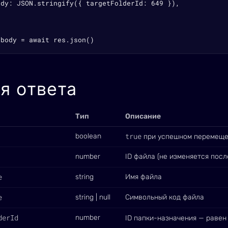
ody: JSON.stringify({ targetFolderId: 649 }),

 body = await res.json()
я ответа
Тип
Описание
true
boolean
при успешном перемещ
number
ID файла (не изменяется пос
e
string
Имя файла
e
string | null
Символьный код файла
derId
number
ID папки-назначения — раве