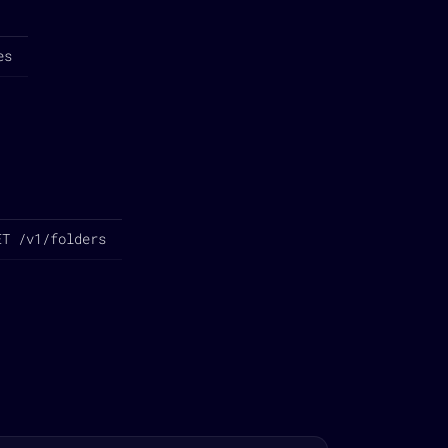
es
ET /v1/folders