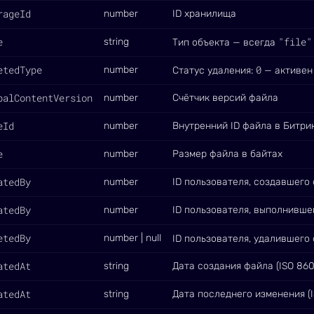
rageId
number
ID хранилища
e
"file"
string
Тип объекта — всегда
etedType
0
number
Статус удаления:
— активен
balContentVersion
number
Счётчик версий файла
eId
number
Внутренний ID файла в Битри
e
number
Размер файла в байтах
atedBy
number
ID пользователя, создавшего
atedBy
number
ID пользователя, выполнивш
etedBy
number | null
ID пользователя, удалившего
atedAt
string
Дата создания файла (ISO 860
atedAt
string
Дата последнего изменения (I