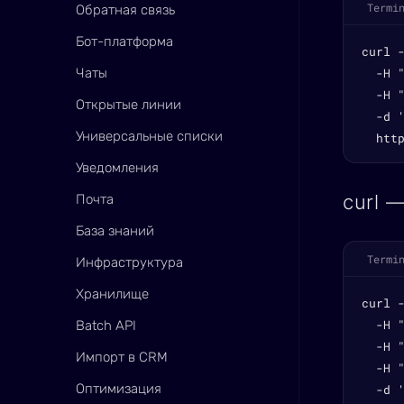
Termi
Обратная связь
Бот-платформа
curl -
Чаты
  -H "
  -H "
Открытые линии
  -d '
Универсальные списки
  htt
Уведомления
curl 
Почта
База знаний
Termi
Инфраструктура
Хранилище
curl -
  -H "
Batch API
  -H 
Импорт в CRM
  -H "
Оптимизация
  -d '