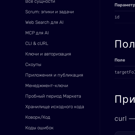
Все сущности
Парамет
Scrum: эпики и задачи
id
Web Search для AI
MCP для AI
Пол
CLI & cURL
Ключи и авторизация
Поле
Скоупы
targetFo
Приложения и публикация
Менеджмент-ключи
Пр
Пробный период Маркета
Хранилище исходного кода
Коворк/Код
curl 
Коды ошибок