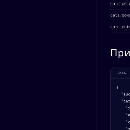
data.del
data.dow
data.det
При
JSON
{

  "suc
  "dat
    "i
    "n
    "c
    "s