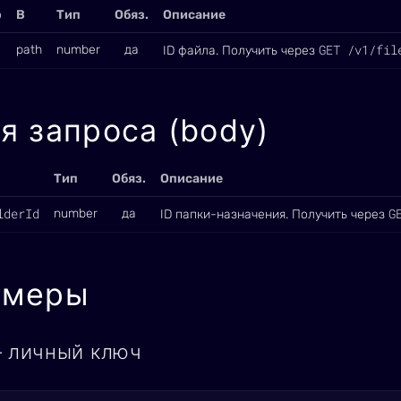
р
В
Тип
Обяз.
Описание
GET /v1/fil
path
number
да
ID файла. Получить через
я запроса (body)
Тип
Обяз.
Описание
lderId
G
number
да
ID папки-назначения. Получить через
имеры
— личный ключ