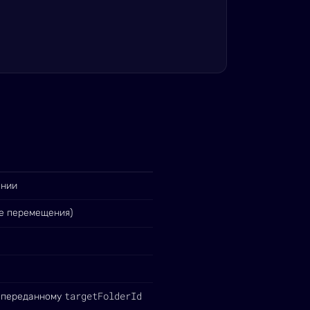
ении
ле перемещения)
targetFolderId
н переданному