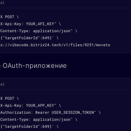
nal
X POST \

X-Api-Key: YOUR_API_KEY" \

Content-Type: application/json" \

{"targetFolderId":649}' \

ps://vibecode.bitrix24.tech/v1/files/9251/moveto
— OAuth-приложение
nal
X POST \

X-Api-Key: YOUR_APP_KEY" \

"Authorization: Bearer USER_SESSION_TOKEN" \

Content-Type: application/json" \

{"targetFolderId":649}' \
