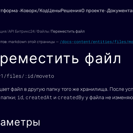
атформа
Коворк/Код
Цены
Решения
О проекте
Документа
ция
/
API Битрикс24
/
Файлы
/
Переместить файл
/docs-content/entities/files/m
нтов:
markdown этой страницы —
реместить файл
v1/files/:id/moveto
ает файл в другую папку того же хранилища. После ус
id
createdAt
createdBy
 папки;
,
и
у файла не изменяю
раметры