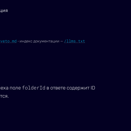
ция
oveto.md
/llms.txt
·
индекс документации —
folderId
пеха поле
в ответе содержит ID
тся.