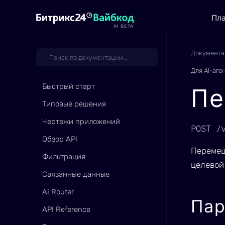
Пл
AI BETA
Документа
Для AI-аге
Быстрый старт
Пе
Типовые решения
Чертежи приложений
POST /
Обзор API
Перемещ
Фильтрация
целевой
Связанные данные
AI Router
Па
API Reference