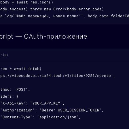
body = await res.json()

body.success) throw new Error(body.error.code)

le.log('Файл перемещён, новая папка:', body.data.folderI
cript — OAuth-приложение
cript
res = await fetch(

tps://vibecode.bitrix24.tech/v1/files/9251/moveto',

thod: 'POST',

aders: {

'X-Api-Key': 'YOUR_APP_KEY',

 'Authorization': 'Bearer USER_SESSION_TOKEN',

'Content-Type': 'application/json',


