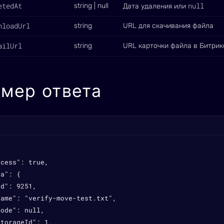
etedAt
null
string | null
Дата удаления или
nloadUrl
string
URL для скачивания файла
ailUrl
string
URL карточки файла в Битрик
мер ответа
cess": true,

a": {

d": 9251,

ame": "verify-move-test.txt",

ode": null,

torageId": 1,
