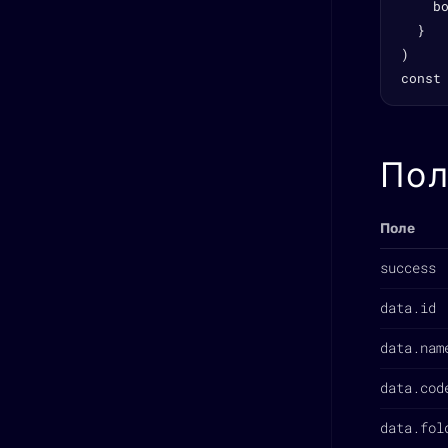
    b
  }

)

const
Пол
Поле
success
data.id
data.nam
data.cod
data.fol