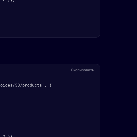
Скопировать
oices/58/products', {

 2 }),
