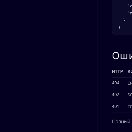
    "c
    "m
  }

}
Ош
HTTP
К
E
404
S
403
T
401
Полный 