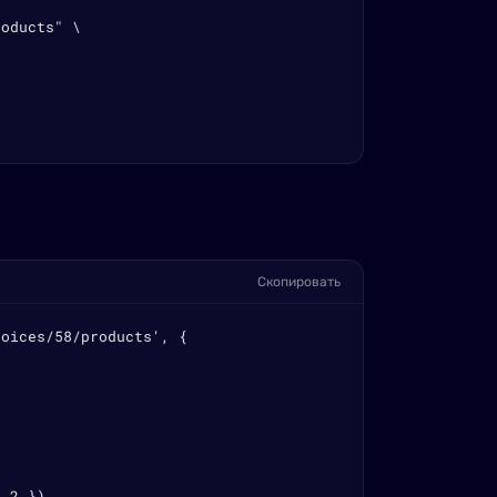
oducts" \

Скопировать
oices/58/products', {

 2 }),
