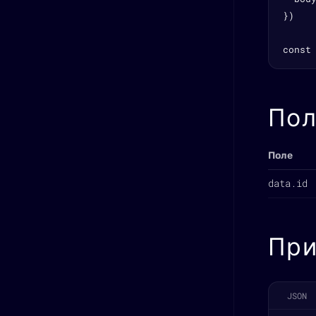
})

const
Пол
Поле
data.id
При
JSON