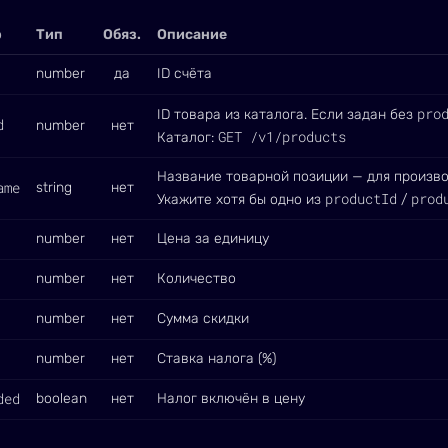
р
Тип
Обяз.
Описание
number
да
ID счёта
pro
ID товара из каталога. Если задан без
d
number
нет
GET /v1/products
Каталог:
Название товарной позиции — для произвол
ame
string
нет
productId
prod
Укажите хотя бы одно из
/
number
нет
Цена за единицу
number
нет
Количество
number
нет
Сумма скидки
number
нет
Ставка налога (%)
ded
boolean
нет
Налог включён в цену