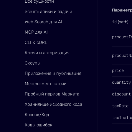
Все сущности
Парамет
Scrum: эпики и задачи
id
Web Search для AI
(path)
MCP для AI
productI
CLI & cURL
Ключи и авторизация
productN
Скоупы
price
Приложения и публикация
quantity
Менеджмент-ключи
discount
Пробный период Маркета
Хранилище исходного кода
taxRate
Коворк/Код
taxInclu
Коды ошибок