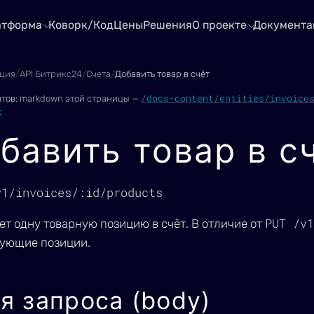
атформа
Коворк/Код
Цены
Решения
О проекте
Документа
ция
/
API Битрикс24
/
Счета
/
Добавить товар в счёт
/docs-content/entities/invoice
нтов:
markdown этой страницы —
t
бавить товар в с
v1/invoices/:id/products
PUT /v1
ет одну товарную позицию в счёт. В отличие от
ующие позиции.
я запроса (body)