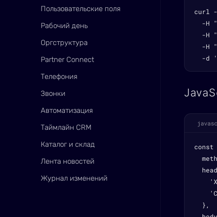
Пользовательские поля
curl 
  -H "
Рабочий день
  -H 
Оргструктура
  -H "
  -d 
Partner Connect
Телефония
JavaS
Звонки
Автоматизация
javas
Таймлайн CRM
Каталог и склад
const
  meth
Лента новостей
  head
Журнал изменений
    'X
    'C
  },

  bod