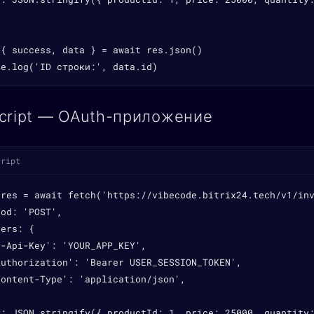
{ success, data } = await res.json()

le.log('ID строки:', data.id)
cript — OAuth-приложение
cript
 res = await fetch('https://vibecode.bitrix24.tech/v1/inv
od: 'POST',

ers: {

-Api-Key': 'YOUR_APP_KEY',

Authorization': 'Bearer USER_SESSION_TOKEN',

ontent-Type': 'application/json',

y: JSON.stringify({ productId: 1, price: 25000, quantity: