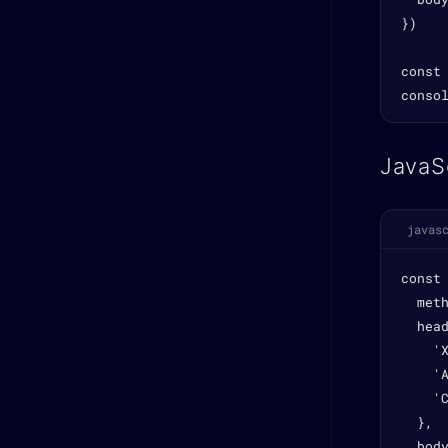
})

const 
conso
JavaS
javas
const
  meth
  head
    'X
    '
    'C
  },

  bod