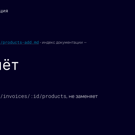
ция
s/products-add.md
·
индекс документации —
чёт
/invoices/:id/products
, не заменяет