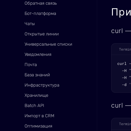
Обратная связь
Пр
Бот-платформа
Чаты
curl 
Открытые линии
Универсальные списки
Termi
Уведомления
curl 
Почта
  -H "
База знаний
  -H "
  -d 
Инфраструктура
Хранилище
curl 
Batch API
Импорт в CRM
Termi
Оптимизация