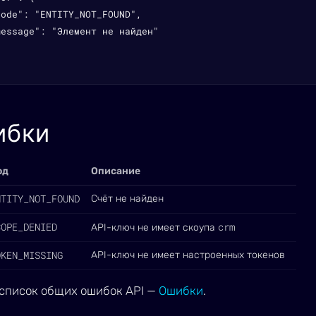
ode": "ENTITY_NOT_FOUND",

essage": "Элемент не найден"

ибки
од
Описание
NTITY_NOT_FOUND
Счёт не найден
COPE_DENIED
crm
API-ключ не имеет скоупа
OKEN_MISSING
API-ключ не имеет настроенных токенов
список общих ошибок API —
Ошибки
.