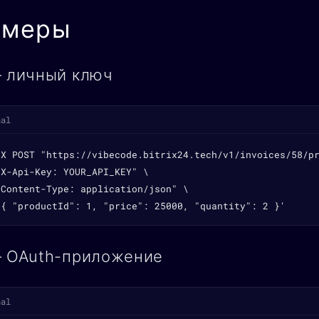
имеры
— личный ключ
nal
-X POST "https://vibecode.bitrix24.tech/v1/invoices/58/pr
X-Api-Key: YOUR_API_KEY" \

Content-Type: application/json" \

'{ "productId": 1, "price": 25000, "quantity": 2 }'
— OAuth-приложение
nal