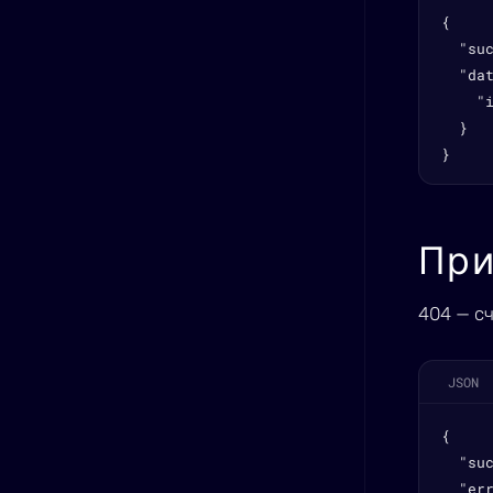
{

  "suc
  "dat
    "i
  }

}
При
404 — сч
JSON
{

  "suc
  "err