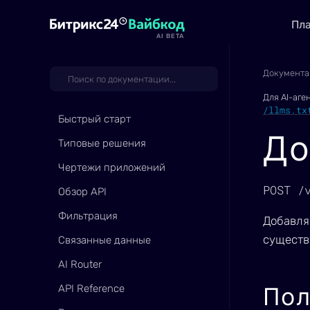
Пл
AI BETA
Документа
Для AI-аге
/llms.tx
Быстрый старт
До
Типовые решения
Чертежи приложений
POST /
Обзор API
Фильтрация
Добавля
существ
Связанные данные
AI Router
API Reference
Пол