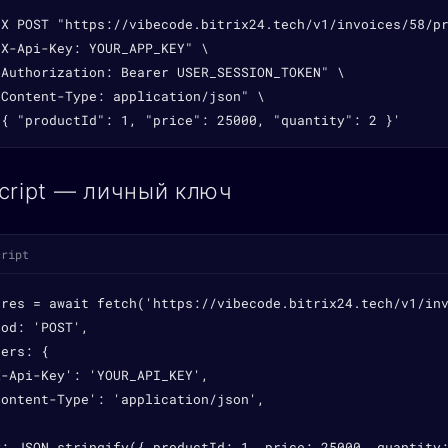
-X POST "https://vibecode.bitrix24.tech/v1/invoices/58/pr
X-Api-Key: YOUR_APP_KEY" \

"Authorization: Bearer USER_SESSION_TOKEN" \

Content-Type: application/json" \

'{ "productId": 1, "price": 25000, "quantity": 2 }'
cript — личный ключ
cript
 res = await fetch('https://vibecode.bitrix24.tech/v1/inv
od: 'POST',

ers: {

-Api-Key': 'YOUR_API_KEY',

ontent-Type': 'application/json',

y: JSON.stringify({ productId: 1, price: 25000, quantity: