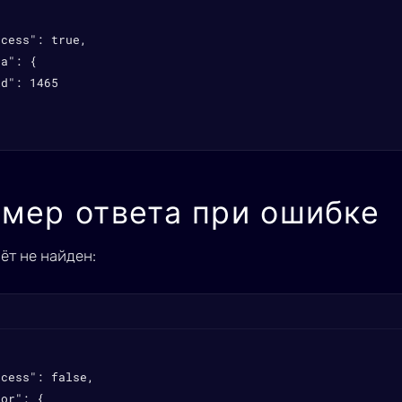
cess": true,

a": {

d": 1465

мер ответа при ошибке
ёт не найден:
cess": false,

or": {
