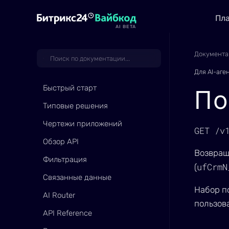
Пл
AI BETA
Документа
Для AI-аге
Быстрый старт
По
Типовые решения
Чертежи приложений
GET /v
Обзор API
Возвращ
Фильтрация
ufCrmN
(
Связанные данные
Набор п
AI Router
пользов
API Reference