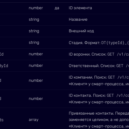
number
да
ID элемента
string
Название
string
Внешний код
DT{typeId}_{
string
Стадия. Формат:
Id
GET /v1/c
number
ID воронки. Список:
ById
GET /
number
Ответственный. Список:
GET /v1/c
ID компании. Поиск:
d
number
«Клиент» у смарт-процесса, 
GET /v1/c
ID контакта. Поиск:
d
number
«Клиент» у смарт-процесса, 
Привязанные контакты. Перед
ds
array
заменяется целиком, а не доп
«Клиент» у смарт-процесса, 