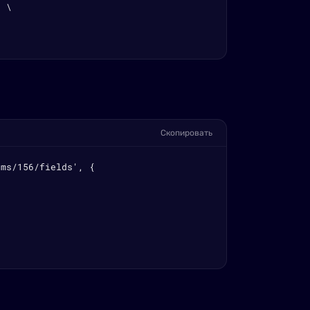
 \

Скопировать
ms/156/fields', {
