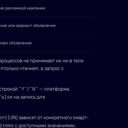
ие рекламной кампании
ние или вариант объявления
лово объявления
процессов не принимает их ни в теле
«только чтение», а запрос с
"Y"
"N"
 строкой
/
— платформа
false
на запись для
entIdN
) зависят от конкретного смарт-
items
с доступными значениями.