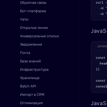
curl 
Обратная связь
  -H "
Бот-платформа
  -H 
Чаты
Открытые линии
JavaS
Универсальные списки
Уведомления
javas
Почта
const
База знаний
  head
})

Инфраструктура
Хранилище
const 
Batch API
conso
Импорт в CRM
JavaS
Оптимизация