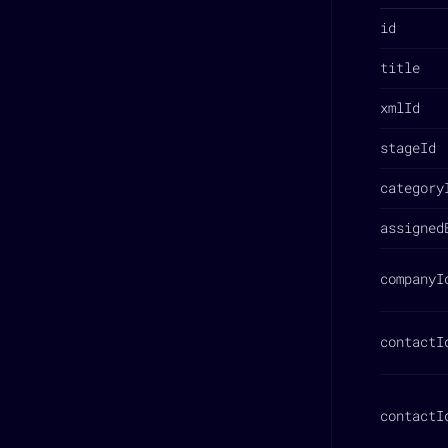
id
title
xmlId
stageId
category
assigned
companyI
contactI
contactI