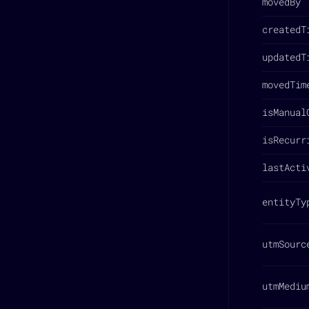
movedBy
createdT
updatedT
movedTim
isManual
isRecurr
lastActi
entityTy
utmSourc
utmMediu