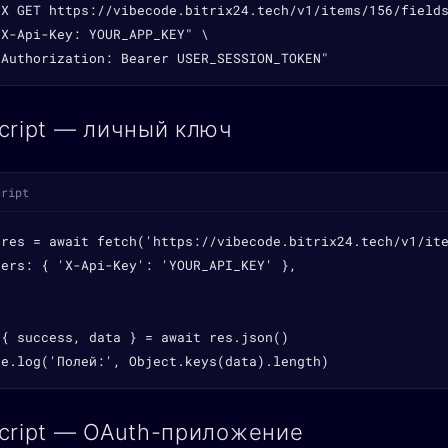
-X GET https://vibecode.bitrix24.tech/v1/items/156/fields
X-Api-Key: YOUR_APP_KEY" \

"Authorization: Bearer USER_SESSION_TOKEN"
cript — личный ключ
cript
 res = await fetch('https://vibecode.bitrix24.tech/v1/ite
ers: { 'X-Api-Key': 'YOUR_API_KEY' },

{ success, data } = await res.json()

le.log('Полей:', Object.keys(data).length)
cript — OAuth-приложение