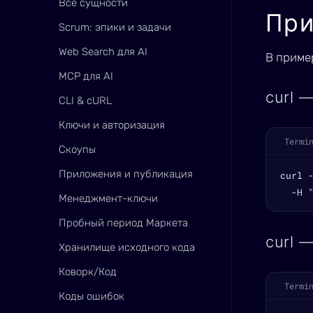
Все сущности
Пр
Scrum: эпики и задачи
Web Search для AI
В приме
MCP для AI
curl 
CLI & cURL
Ключи и авторизация
Termi
Скоупы
Приложения и публикация
curl 
  -H 
Менеджмент-ключи
Пробный период Маркета
curl 
Хранилище исходного кода
Коворк/Код
Termi
Коды ошибок