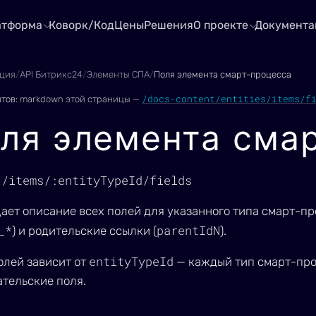
атформа
Коворк/Код
Цены
Решения
О проекте
Документа
ция
/
API Битрикс24
/
Элементы СПА
/
Поля элемента смарт-процесса
/docs-content/entities/items/f
нтов:
markdown этой страницы —
ля элемента сма
1/items/:entityTypeId/fields
ает описание всех полей для указанного типа смарт-пр
_*
parentIdN
) и родительские ссылки (
).
entityTypeId
олей зависит от
— каждый тип смарт-про
ательские поля.