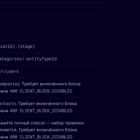
catId}:{stage}
ategories/:entityTypeId
v1/users
ompanies
. Требует включённого блока
400 CLIENT_BLOCK_DISABLED
иначе
ontacts
. Требует включённого блока
400 CLIENT_BLOCK_DISABLED
иначе
авайте полный список — набор привязок
олняется. Требует включённого блока
400 CLIENT_BLOCK_DISABLED
иначе