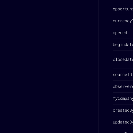
opportun
currency
opened
begindat
closedat
sourceId
observer
mycompan
createdB
updatedB