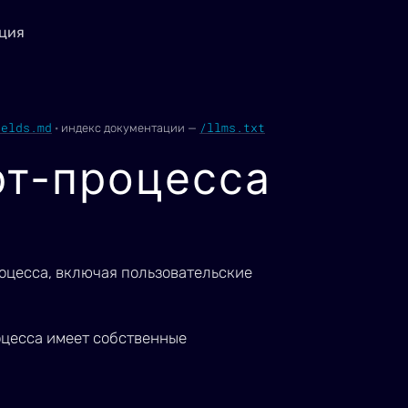
ция
ields.md
/llms.txt
·
индекс документации —
рт-процесса
оцесса, включая пользовательские
цесса имеет собственные