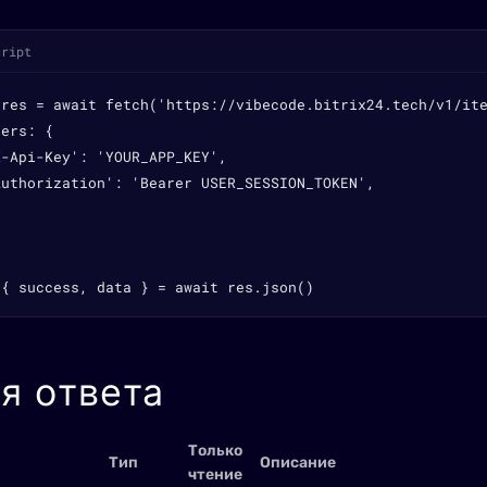
cript
 res = await fetch('https://vibecode.bitrix24.tech/v1/ite
ers: {

-Api-Key': 'YOUR_APP_KEY',

Authorization': 'Bearer USER_SESSION_TOKEN',

 { success, data } = await res.json()
я ответа
Только
Тип
Описание
чтение