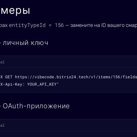
имеры
entityTypeId = 156
рах
— замените на ID вашего сма
— личный ключ
nal
-X GET https://vibecode.bitrix24.tech/v1/items/156/fields
"X-Api-Key: YOUR_API_KEY"
— OAuth-приложение
nal