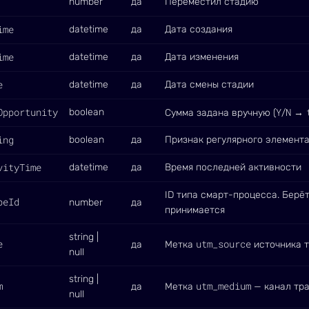
number
да
Переместил стадию
ime
datetime
да
Дата создания
ime
datetime
да
Дата изменения
e
datetime
да
Дата смены стадии
Opportunity
Y
N
boolean
Сумма задана вручную (
/
→
ing
boolean
да
Признак регулярного элемент
vityTime
datetime
да
Время последней активности
ID типа смарт-процесса. Берёт
peId
number
да
принимается
string |
e
utm_source
да
Метка
источника 
null
string |
m
utm_medium
да
Метка
— канал тр
null