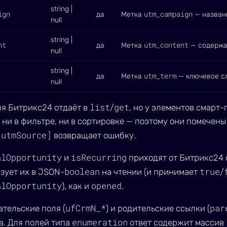
string |
ign
utm_campaign
да
Метка
— назван
null
string |
nt
utm_content
да
Метка
— содержа
null
string |
utm_term
да
Метка
— ключевое с
null
list
get
я Битрикс24 отдаёт в
/
, но у элементов смарт-
 ни в фильтре, ни в сортировке — поэтому они помечены 
[utmSource]
возвращает ошибку.
alOpportunity
isRecurring
и
приходят от Битрикс24
boolean
true
зует их в JSON-
на чтении (и принимает
/
alOpportunity
opened
), как и
.
ufCrmN_*
par
ательские поля (
) и родительские ссылки (
enumeration
а. Для полей типа
ответ содержит массив