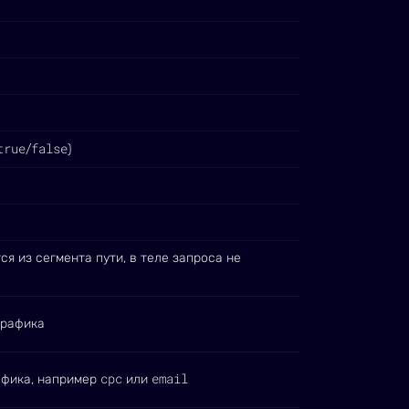
true
false
/
)
а
ся из сегмента пути, в теле запроса не
трафика
cpc
email
афика, например
или