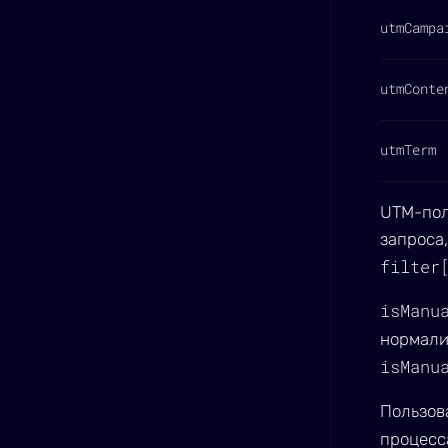
utmCampa
utmConte
utmTerm
UTM-пол
запроса,
filter
isManu
нормали
isManu
Пользов
процесс