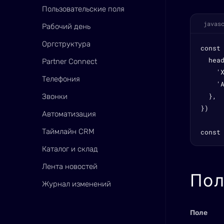
Пользовательские поля
javas
Рабочий день
Оргструктура
const
  head
Partner Connect
    'X
Телефония
    '
  },

Звонки
})

Автоматизация
Таймлайн CRM
const
Каталог и склад
Лента новостей
Пол
Журнал изменений
Поле