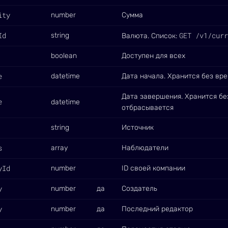
ity
number
Сумма
Id
GET /v1/curr
string
Валюта. Список:
boolean
Доступен для всех
e
datetime
Дата начала. Хранится без вр
Дата завершения. Хранится бе
e
datetime
отбрасывается
string
Источник
s
array
Наблюдатели
yId
number
ID своей компании
y
number
да
Создатель
y
number
да
Последний редактор