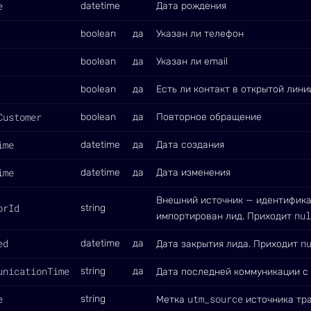
e
datetime
Дата рождения
boolean
да
Указан ли телефон
boolean
да
Указан ли email
boolean
да
Есть ли контакт в открытой лини
Customer
boolean
да
Повторное обращение
ime
datetime
да
Дата создания
ime
datetime
да
Дата изменения
Внешний источник — идентифика
orId
string
nul
импортирован лид. Приходит
ed
n
datetime
да
Дата закрытия лида. Приходит
unicationTime
string
да
Дата последней коммуникации с
e
utm_source
string
Метка
источника тр