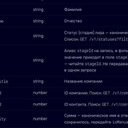
string
Фамилия
me
string
Отчество
Статус (стадия) лида — канониче
string
GET /v1/statuses?filt
Список:
stageId
Алиас
на запись, в филь
stage
значение приходит в поле
string
stageId
— читайте
. Не передав
в одном запросе
itle
string
Название компании
d
GET /v1/co
number
ID компании. Поиск:
d
GET /v1/con
number
ID контакта. Поиск:
Сумма — каноническое имя в отв
ity
number
isManu
сохранилось, передайте