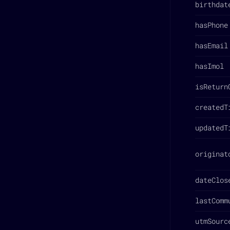
birthdat
hasPhone
hasEmail
hasImol
isReturn
createdT
updatedT
originat
dateClos
lastComm
utmSourc