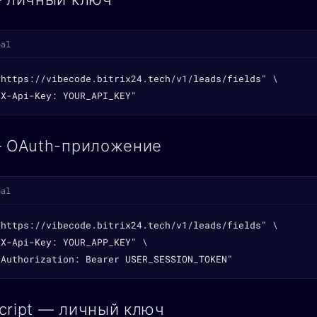
nal
"https://vibecode.bitrix24.tech/v1/leads/fields" \

"X-Api-Key: YOUR_API_KEY"
— OAuth-приложение
nal
"https://vibecode.bitrix24.tech/v1/leads/fields" \

X-Api-Key: YOUR_APP_KEY" \

"Authorization: Bearer USER_SESSION_TOKEN"
cript — личный ключ