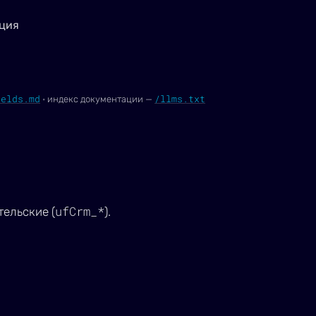
ция
ields.md
/llms.txt
·
индекс документации —
ufCrm_*
ельские (
).