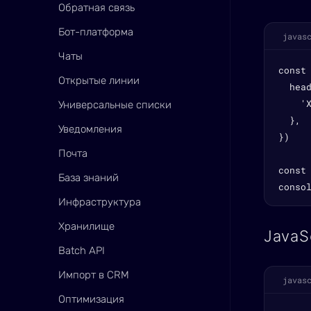
Обратная связь
Бот-платформа
javas
Чаты
const
Открытые линии
  head
    'X
Универсальные списки
  },

Уведомления
})

Почта
const 
База знаний
conso
Инфраструктура
Хранилище
JavaS
Batch API
Импорт в CRM
javas
Оптимизация