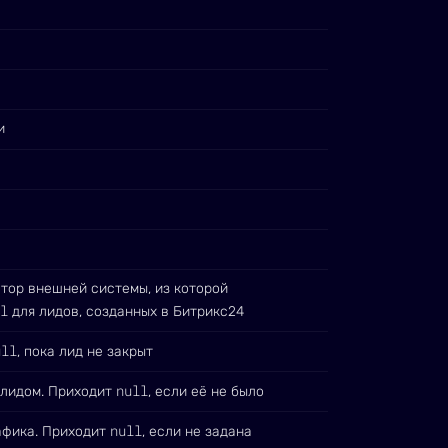
и
тор внешней системы, из которой
l
для лидов, созданных в Битрикс24
ull
, пока лид не закрыт
null
 лидом. Приходит
, если её не было
null
афика. Приходит
, если не задана