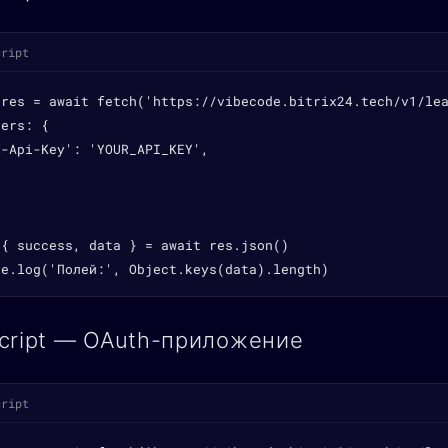
cript
 res = await fetch('https://vibecode.bitrix24.tech/v1/lea
ers: {

-Api-Key': 'YOUR_API_KEY',

{ success, data } = await res.json()

le.log('Полей:', Object.keys(data).length)
cript — OAuth-приложение
cript