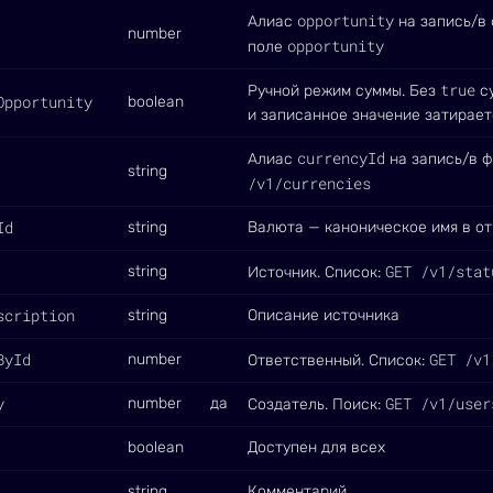
opportunity
Алиас
на запись/в 
number
opportunity
поле
true
Ручной режим суммы. Без
су
Opportunity
boolean
и записанное значение затирает
currencyId
Алиас
на запись/в ф
string
/v1/currencies
Id
string
Валюта — каноническое имя в от
GET /v1/stat
string
Источник. Список:
scription
string
Описание источника
ById
GET /v1
number
Ответственный. Список:
y
GET /v1/user
number
да
Создатель. Поиск:
boolean
Доступен для всех
string
Комментарий