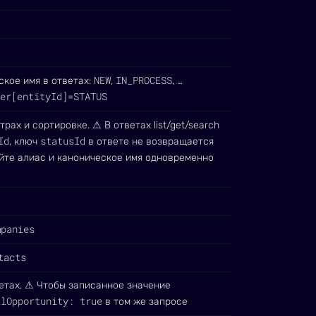
NEW
IN_PROCESS
ское имя в ответах:
,
, …
er[entityId]=STATUS
трах и сортировке. ⚠ В ответах list/get/search
Id
statusId
, ключ
в ответе не возвращается
айте алиас и каноническое имя одновременно
mpanies
tacts
етах. ⚠ Чтобы записанное значение
alOpportunity: true
в том же запросе