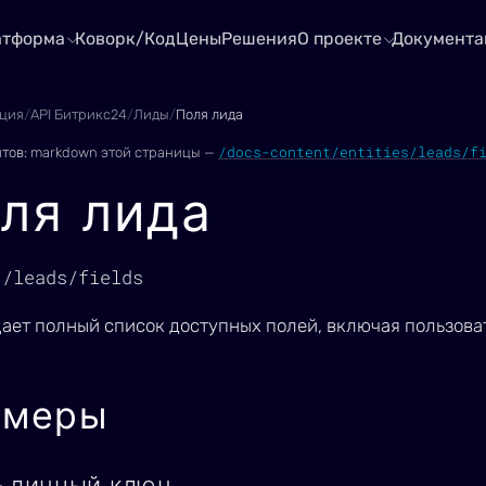
атформа
Коворк/Код
Цены
Решения
О проекте
Документа
ция
/
API Битрикс24
/
Лиды
/
Поля лида
/docs-content/entities/leads/f
нтов:
markdown этой страницы —
ля лида
1/leads/fields
ает полный список доступных полей, включая пользоват
имеры
— личный ключ