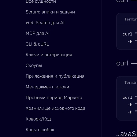
Все сущности
Scrum: эпики и задачи
Termi
Web Search для AI
MCP для AI
curl 
  -H 
CLI & cURL
Ключи и авторизация
curl 
Скоупы
Приложения и публикация
Termi
Менеджмент-ключи
curl 
Пробный период Маркета
  -H "
Хранилище исходного кода
  -H 
Коворк/Код
Коды ошибок
JavaS