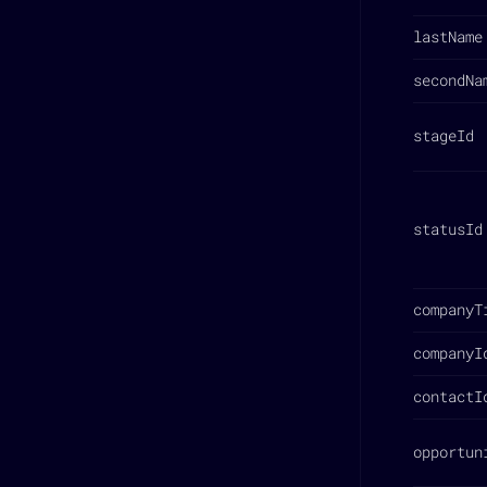
lastName
secondNa
stageId
statusId
companyT
companyI
contactI
opportun