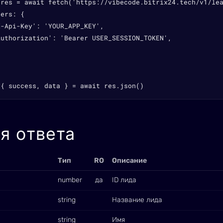
 res = await fetch('https://vibecode.bitrix24.tech/v1/lea
ers: {

-Api-Key': 'YOUR_APP_KEY',

Authorization': 'Bearer USER_SESSION_TOKEN',

 { success, data } = await res.json()
я ответа
Тип
RO
Описание
number
да
ID лида
string
Название лида
string
Имя