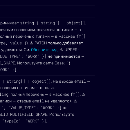
string | string[] | object[]
 принимает
.
вичным значением, значения по типам — в
fm[]
полный перечень с типами — в массиве
ype, value }
). ⚠ PATCH
только добавляет
 удаляются. См.
Обновить лид
. ⚠ UPPER-
LUE_TYPE": "WORK" }]
не принимается
—
D_SHAPE
[{
. Используйте camelCase:
WORK" }]
.
 | string[] | object[]
email
. На выходе
—
значения по типам — в полях
ling
fm[]
, полный перечень — в массиве
. ⚠
email
аписи — старые
не удаляются. ⚠
.", "VALUE_TYPE": "WORK" }]
не
ALID_MULTIFIELD_SHAPE
. Используйте
 "typeId": "WORK" }]
.