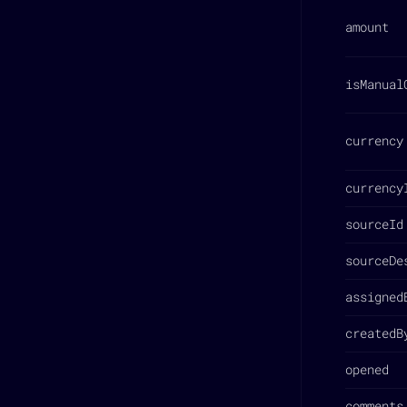
amount
isManual
currency
currency
sourceId
sourceDe
assigned
createdB
opened
comments