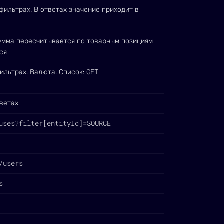
фильтрах. В ответах значение приходит в
мма пересчитывается по товарным позициям
ся
GET
ильтрах. Валюта. Список:
ветах
uses?filter[entityId]=SOURCE
/users
s