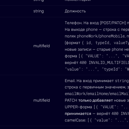
string
Должность
Телефон. На вход (POST/PATCH)
phone
На выходе
— строка с пер
phoneWork
phoneMobile
полях
/
, 
{ id, typeId, valueT
(формат
multifield
phone
новые записи — старые
не
[{ "VALUE": "...", "VA
форма
400 INVALID_MULTIFIEL
вернёт
"value": "...", "typeId": "
string
Email. На вход принимает
строка с первичным значением, 
emailWork
emailHome
emailMai
/
/
multifield
PATCH
только добавляет
новые з
[{ "VALUE": "..
UPPER-форма
400 INV
принимается
— вернёт
[{ "value": "...",
camelCase: