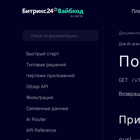
Пл
AI BETA
Документа
Для AI-аге
Быстрый старт
По
Типовые решения
Чертежи приложений
GET /v
Обзор API
Возвращ
Фильтрация
Связанные данные
Пр
AI Router
API Reference
curl 