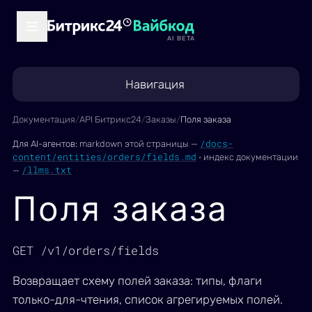
AI BETA
Навигация
Документация
/
API Битрикс24
/
Заказы
/
Поля заказа
/docs-
Для AI-агентов:
markdown этой страницы —
content/entities/orders/fields.md
·
индекс документации
/llms.txt
—
Поля заказа
GET /v1/orders/fields
Возвращает схему полей заказа: типы, флаги
только-для-чтения, список агрегируемых полей.