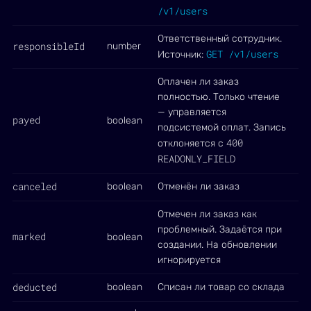
/v1/users
Ответственный сотрудник.
responsibleId
number
GET /v1/users
Источник:
Оплачен ли заказ
полностью. Только чтение
— управляется
payed
boolean
подсистемой оплат. Запись
400
отклоняется с
READONLY_FIELD
canceled
boolean
Отменён ли заказ
Отмечен ли заказ как
проблемный. Задаётся при
marked
boolean
создании. На обновлении
игнорируется
deducted
boolean
Списан ли товар со склада