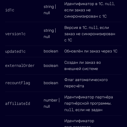
null
Идентификатор в 1С.
,
string |
id1c
если заказ не
null
синхронизирован с 1С
null
Версия в 1С.
, если
string |
version1c
заказ не синхронизирован
null
с 1С
updated1c
boolean
Обновлён ли заказ через 1С
Создан ли заказ во
externalOrder
boolean
внешней системе
Флаг автоматического
recountFlag
boolean
пересчёта
Идентификатор партнёра
number |
affiliateId
партнёрской программы.
null
null
, если не задан
Идентификатор