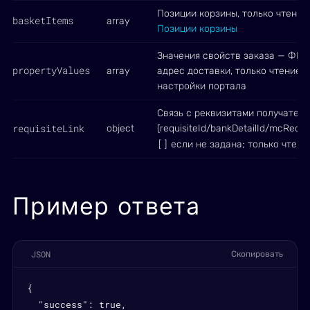
Позиции корзины, только чтение
basketItems
array
Позиции корзины
Значения свойств заказа — ФИО, 
propertyValues
array
адрес доставки, только чтение. 
настройки портала
Связь с реквизитами получателя
requisiteLink
object
(requisiteId/bankDetailId/mcRequi
[]
если не задана; только чтени
Пример ответа
JSON
Скопировать
{

  "success": true,
