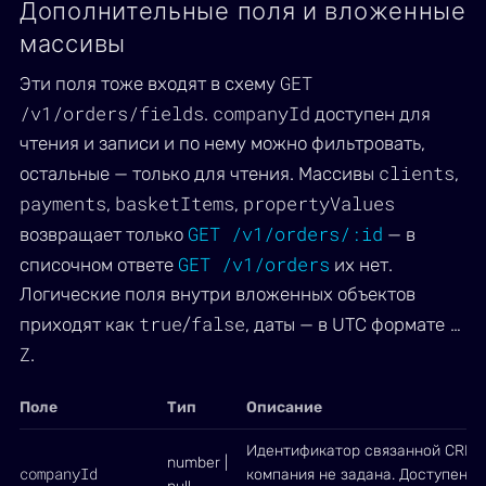
Дополнительные поля и вложенные
массивы
GET
Эти поля тоже входят в схему
/v1/orders/fields
companyId
.
доступен для
чтения и записи и по нему можно фильтровать,
clients
остальные — только для чтения. Массивы
,
payments
basketItems
propertyValues
,
,
GET /v1/orders/:id
возвращает только
— в
GET /v1/orders
списочном ответе
их нет.
Логические поля внутри вложенных объектов
true
false
…
приходят как
/
, даты — в UTC формате
Z
.
Поле
Тип
Описание
Идентификатор связанной CRM-
number |
companyId
компания не задана. Доступен д