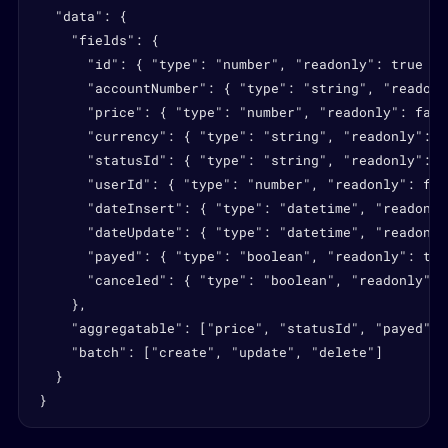
  "data": {

    "fields": {

      "id": { "type": "number", "readonly": true },

      "accountNumber": { "type": "string", "readonl
      "price": { "type": "number", "readonly": false
      "currency": { "type": "string", "readonly": fa
      "statusId": { "type": "string", "readonly": fa
      "userId": { "type": "number", "readonly": fals
      "dateInsert": { "type": "datetime", "readonly
      "dateUpdate": { "type": "datetime", "readonly
      "payed": { "type": "boolean", "readonly": true
      "canceled": { "type": "boolean", "readonly": f
    },

    "aggregatable": ["price", "statusId", "payed", 
    "batch": ["create", "update", "delete"]

  }

}