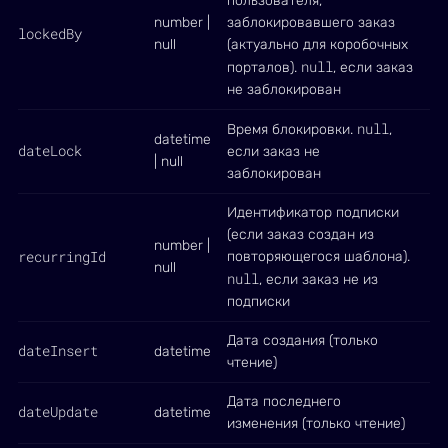
пользователя,
number |
заблокировавшего заказ
lockedBy
null
(актуально для коробочных
null
порталов).
, если заказ
не заблокирован
null
Время блокировки.
,
datetime
dateLock
если заказ не
| null
заблокирован
Идентификатор подписки
(если заказ создан из
number |
recurringId
повторяющегося шаблона).
null
null
, если заказ не из
подписки
Дата создания (только
dateInsert
datetime
чтение)
Дата последнего
dateUpdate
datetime
изменения (только чтение)