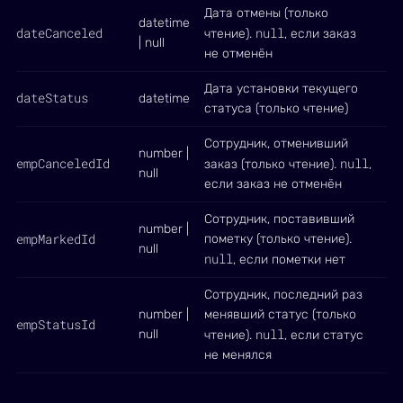
Дата отмены (только
datetime
dateCanceled
null
чтение).
, если заказ
| null
не отменён
Дата установки текущего
dateStatus
datetime
статуса (только чтение)
Сотрудник, отменивший
number |
empCanceledId
null
заказ (только чтение).
,
null
если заказ не отменён
Сотрудник, поставивший
number |
empMarkedId
пометку (только чтение).
null
null
, если пометки нет
Сотрудник, последний раз
number |
менявший статус (только
empStatusId
null
null
чтение).
, если статус
не менялся