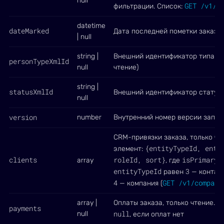
null
GET /v1/c
фильтрации. Список:
datetime
dateMarked
Дата последней пометки заказа 
| null
string |
Внешний идентификатор типа пл
personTypeXmlId
null
чтение)
string |
statusXmlId
Внешний идентификатор статуса 
null
version
number
Внутренний номер версии записи
CRM-привязки заказа, только чт
{entityTypeId, enti
элемент:
clients
roleId, sort}
isPrimary
array
, где
entityTypeId
3
равен
— контакт
4
GET /v1/compani
— компания (
array |
Оплаты заказа, только чтение. 
payments
null
null
, если оплат нет