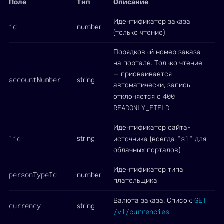
Поле
Тип
Описание
Идентификатор заказа
id
number
(только чтение)
Порядковый номер заказа
на портале. Только чтение
— присваивается
accountNumber
string
автоматически, запись
400
отклоняется с
READONLY_FIELD
Идентификатор сайта-
lid
"s1"
string
источника (всегда
для
облачных порталов)
Идентификатор типа
personTypeId
number
плательщика
GET
Валюта заказа. Список:
currency
string
/v1/currencies