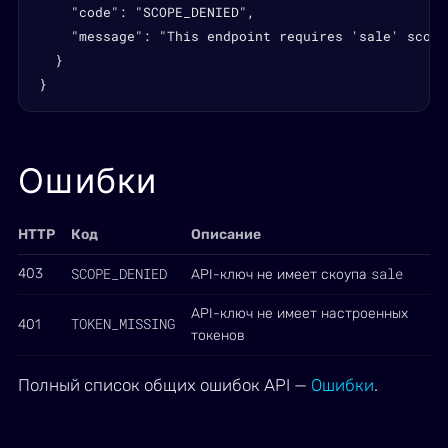
    "code": "SCOPE_DENIED",

    "message": "This endpoint requires 'sale' scope"
  }

}
Ошибки
HTTP
Код
Описание
SCOPE_DENIED
sale
403
API-ключ не имеет скоупа
API-ключ не имеет настроенных
TOKEN_MISSING
401
токенов
Полный список общих ошибок API —
Ошибки
.