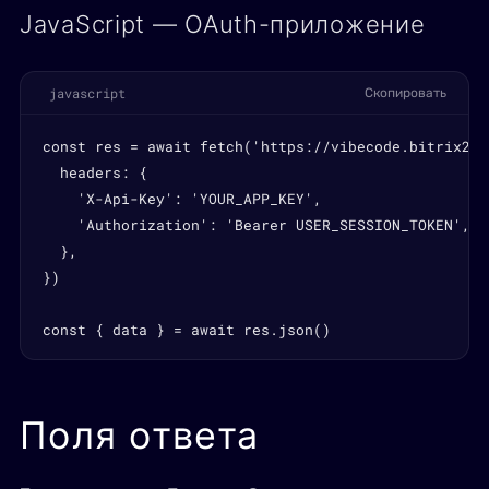
JavaScript — OAuth-приложение
javascript
Скопировать
const res = await fetch('https://vibecode.bitrix24.
  headers: {

    'X-Api-Key': 'YOUR_APP_KEY',

    'Authorization': 'Bearer USER_SESSION_TOKEN',

  },

})

const { data } = await res.json()
Поля ответа