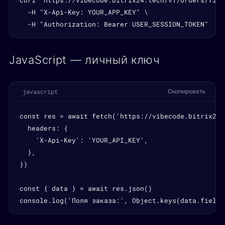
curl "https://vibecode.bitrix24.tech/v1/orders/field
  -H "X-Api-Key: YOUR_APP_KEY" \

  -H "Authorization: Bearer USER_SESSION_TOKEN"
JavaScript — личный ключ
javascript
Скопировать
const res = await fetch('https://vibecode.bitrix24.
  headers: {

    'X-Api-Key': 'YOUR_API_KEY',

  },

})

const { data } = await res.json()

console.log('Поля заказа:', Object.keys(data.fields