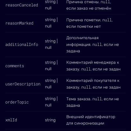
null
string |
Причина отмены.
,
reasonCanceled
null
если заказ не отменён
null
string |
Причина пометки.
,
reasonMarked
null
если пометки нет
Дополнительная
string |
additionalInfo
null
информация.
, если не
null
задана
string |
Комментарий менеджера к
comments
null
null
заказу.
, если не задан
string |
Комментарий покупателя к
userDescription
null
null
заказу.
, если не задан
null
string |
Тема заказа.
, если не
orderTopic
null
задана
Внешний идентификатор
xmlId
string
для синхронизации