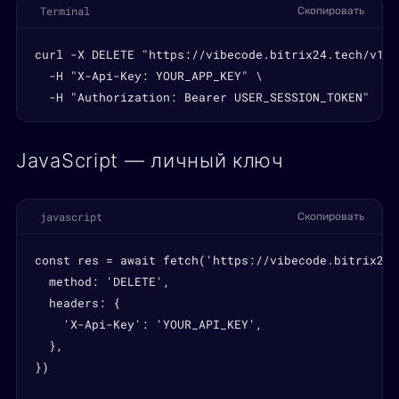
Terminal
Скопировать
curl -X DELETE "https://vibecode.bitrix24.tech/v1/q
  -H "X-Api-Key: YOUR_APP_KEY" \

  -H "Authorization: Bearer USER_SESSION_TOKEN"
JavaScript — личный ключ
javascript
Скопировать
const res = await fetch('https://vibecode.bitrix24.
  method: 'DELETE',

  headers: {

    'X-Api-Key': 'YOUR_API_KEY',

  },

})
