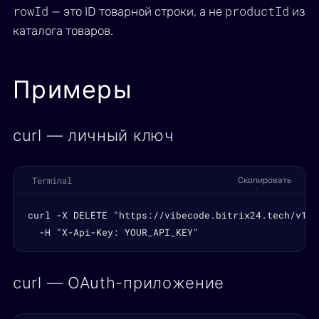
rowId
productId
— это ID товарной строки, а не
из
каталога товаров.
Примеры
curl — личный ключ
Terminal
Скопировать
curl -X DELETE "https://vibecode.bitrix24.tech/v1/q
  -H "X-Api-Key: YOUR_API_KEY"
curl — OAuth-приложение