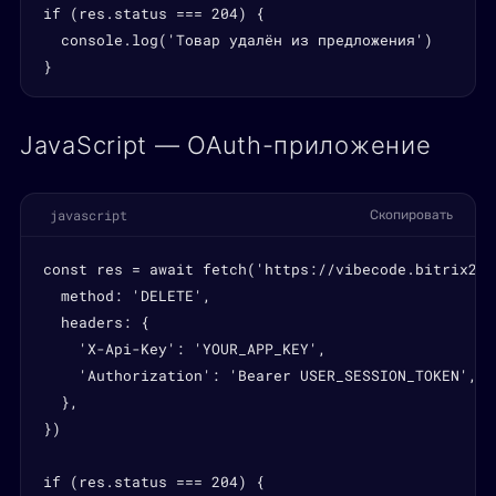
if (res.status === 204) {

  console.log('Товар удалён из предложения')

}
JavaScript — OAuth-приложение
javascript
Скопировать
const res = await fetch('https://vibecode.bitrix24.
  method: 'DELETE',

  headers: {

    'X-Api-Key': 'YOUR_APP_KEY',

    'Authorization': 'Bearer USER_SESSION_TOKEN',

  },

})

if (res.status === 204) {
