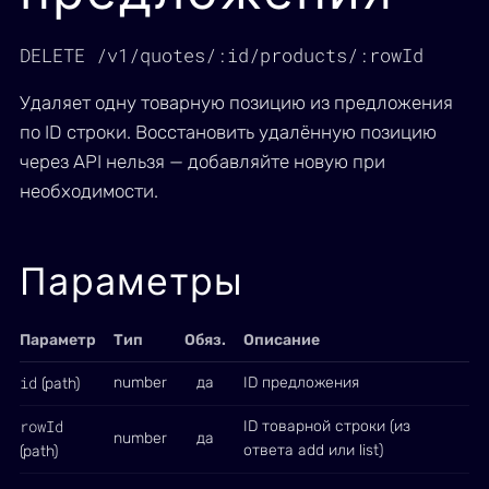
DELETE /v1/quotes/:id/products/:rowId
Удаляет одну товарную позицию из предложения
по ID строки. Восстановить удалённую позицию
через API нельзя — добавляйте новую при
необходимости.
Параметры
Параметр
Тип
Обяз.
Описание
id
number
да
ID предложения
(path)
rowId
ID товарной строки (из
number
да
ответа add или list)
(path)