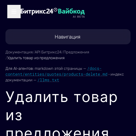
AI BETA
Навигация
Документация
/
API Битрикс24
/
Предложения
/
Удалить товар из предложения
/docs-
Для AI-агентов:
markdown этой страницы —
content/entities/quotes/products-delete.md
·
индекс
/llms.txt
документации —
Удалить товар
из
предложения