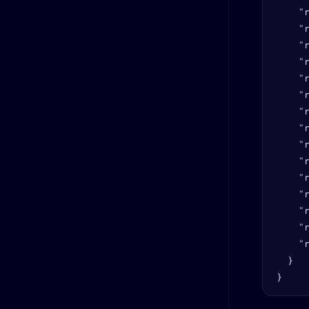
    "r
    "r
    "r
    "r
    "r
    "r
    "
    "r
    "r
    "r
    "r
    "r
    "r
    "r
    "r
  }

}