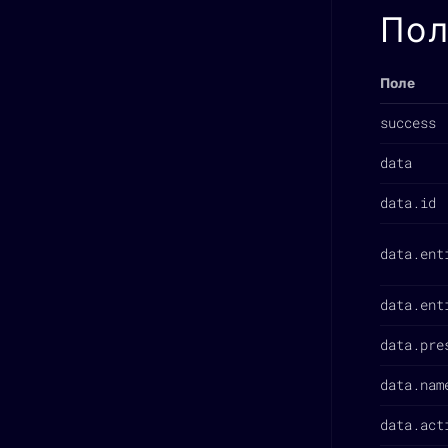
Пол
Поле
success
data
data.id
data.ent
data.ent
data.pre
data.nam
data.act