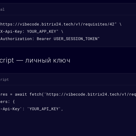
nal
"https://vibecode.bitrix24.tech/v1/requisites/42" \

X-Api-Key: YOUR_APP_KEY" \

"Authorization: Bearer USER_SESSION_TOKEN"
cript — личный ключ
cript
 res = await fetch('https://vibecode.bitrix24.tech/v1/req
ers: {

-Api-Key': 'YOUR_API_KEY',
