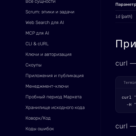
Все сущности
Парамет
Scrum: эпики и задачи
id
(path)
Web Search для AI
MCP для AI
Пр
CLI & cURL
Ключи и авторизация
curl 
Скоупы
Приложения и публикация
Termi
Менеджмент-ключи
Пробный период Маркета
curl 
  -H 
Хранилище исходного кода
Коворк/Код
curl 
Коды ошибок