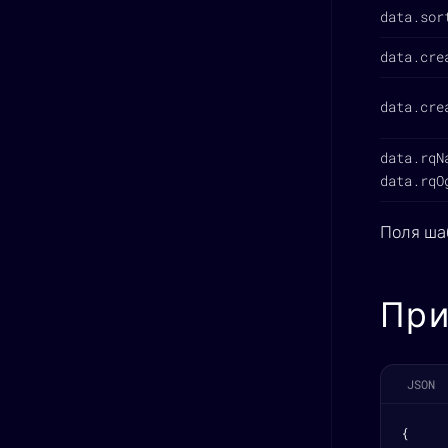
data.sor
data.cre
data.cre
data.rqN
data.rqO
Поля ша
При
JSON
{
