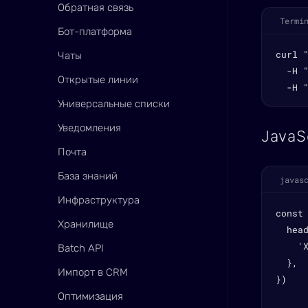
Обратная связь
Termi
Бот-платформа
curl 
Чаты
  -H "
Открытые линии
  -H 
Универсальные списки
Уведомления
JavaS
Почта
База знаний
javas
Инфраструктура
const
Хранилище
  head
    'X
Batch API
  },

Импорт в CRM
})

Оптимизация