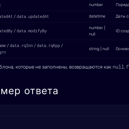
t
number
Порядо
atedAt
data.updatedAt
datetime
Даты с
/
number |
atedBy
data.modifyBy
/
ID соз
null
ame
data.rqInn
data.rqKpp
/
/
/
string | null
Основ
grn
null
блона, которые не заполнены, возвращаются как
.
мер ответа