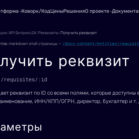
атформа
Коворк/Код
Цены
Решения
О проекте
Документа
ция
/
API Битрикс24
/
Реквизиты
/
Получить реквизит
/docs-content/entities/requisi
нтов:
markdown этой страницы —
лучить реквизит
1/requisites/:id
ает реквизит по ID со всеми полями, которые доступны 
аименование, ИНН/КПП/ОГРН, директор, бухгалтер и т. д
раметры