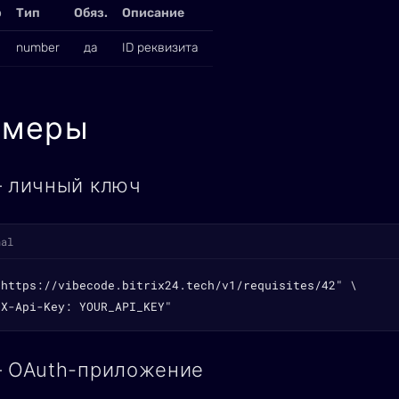
р
Тип
Обяз.
Описание
number
да
ID реквизита
имеры
— личный ключ
nal
"https://vibecode.bitrix24.tech/v1/requisites/42" \

"X-Api-Key: YOUR_API_KEY"
— OAuth-приложение