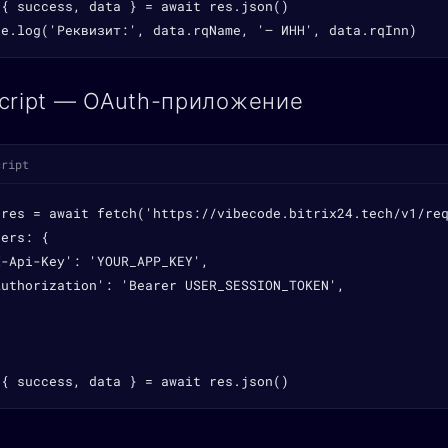
{ success, data } = await res.json()

le.log('Реквизит:', data.rqName, '— ИНН', data.rqInn)
cript — OAuth-приложение
cript
 res = await fetch('https://vibecode.bitrix24.tech/v1/req
ers: {

-Api-Key': 'YOUR_APP_KEY',

Authorization': 'Bearer USER_SESSION_TOKEN',

 { success, data } = await res.json()