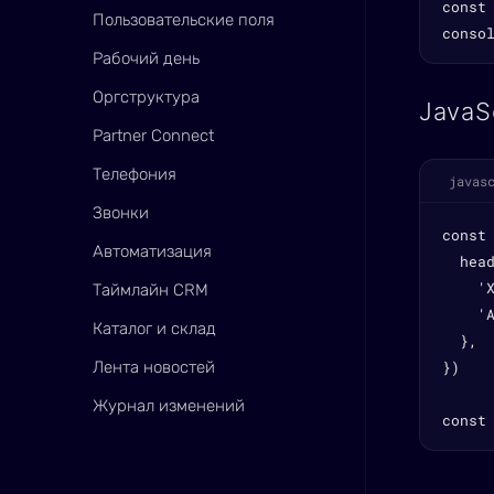
const 
Пользовательские поля
conso
Рабочий день
Оргструктура
JavaS
Partner Connect
Телефония
javas
Звонки
const
Автоматизация
  head
    'X
Таймлайн CRM
    '
Каталог и склад
  },

Лента новостей
})

Журнал изменений
const