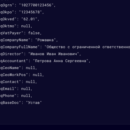
qOgrn": "1027700123456",

qOkpo": "12345678",

qOkved": "62.01",

qOktmo": null,

qVatPayer": false,

qCompanyName": "Ромашка",

rqCompanyFullName": "Общество с ограниченной ответственно
qDirector": "Иванов Иван Иванович",

qAccountant": "Петрова Анна Сергеевна",

qCeoName": null,

qCeoWorkPos": null,

qContact": null,

qEmail": null,

qPhone": null,

qBaseDoc": "Устав"
