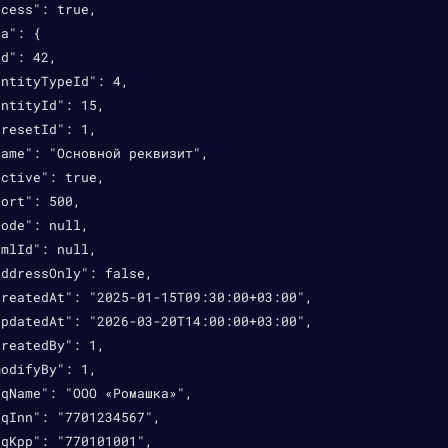
cess": true,

a": {

d": 42,

ntityTypeId": 4,

ntityId": 15,

resetId": 1,

ame": "Основной реквизит",

ctive": true,

ort": 500,

ode": null,

mlId": null,

ddressOnly": false,

reatedAt": "2025-01-15T09:30:00+03:00",

pdatedAt": "2026-03-20T14:00:00+03:00",

reatedBy": 1,

odifyBy": 1,

qName": "ООО «Ромашка»",

qInn": "7701234567",

qKpp": "770101001",
