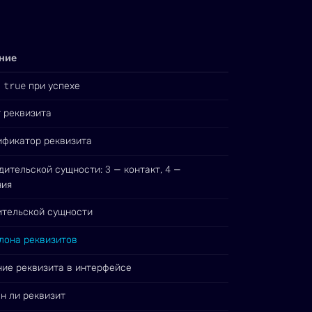
ние
true
а
при успехе
 реквизита
ификатор реквизита
3
4
дительской сущности:
— контакт,
—
ния
ительской сущности
лона реквизитов
ие реквизита в интерфейсе
н ли реквизит