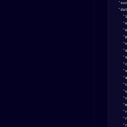
  "suc
  "dat
    "i
    "e
    "e
    "p
    "n
    "a
    "s
    "c
    "x
    "a
    "c
    "u
    "c
    "m
    "r
    "r
    "r