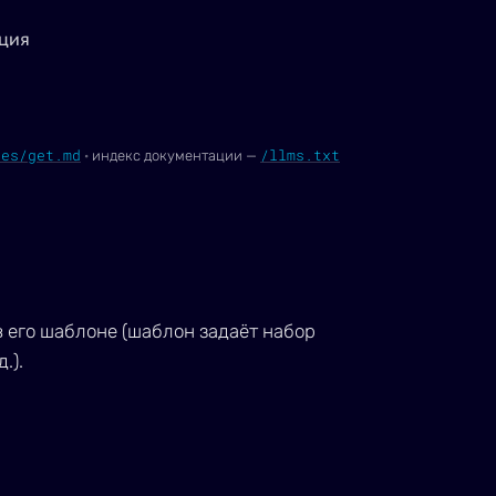
ция
tes/get.md
/llms.txt
·
индекс документации —
в его шаблоне (шаблон задаёт набор
.).