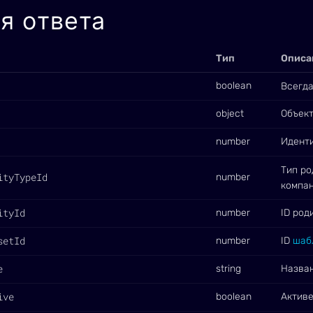
я ответа
Тип
Описа
boolean
Всегд
object
Объект
number
Идент
Тип ро
ityTypeId
number
компа
ityId
number
ID род
setId
number
ID
шаб
e
string
Назван
ive
boolean
Активе