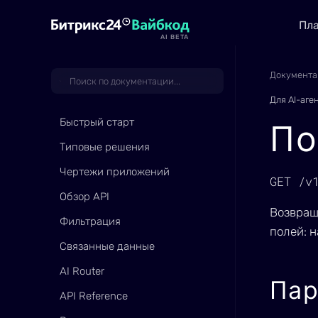
Пл
AI BETA
Документа
Для AI-аге
Быстрый старт
По
Типовые решения
Чертежи приложений
GET /v
Обзор API
Возвращ
Фильтрация
полей: н
Связанные данные
AI Router
Па
API Reference