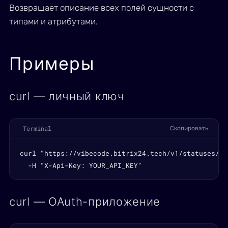
Возвращает описание всех полей сущности с
типами и атрибутами.
Примеры
curl — личный ключ
Terminal
Скопировать
curl "https://vibecode.bitrix24.tech/v1/statuses/fie
  -H "X-Api-Key: YOUR_API_KEY"
curl — OAuth-приложение