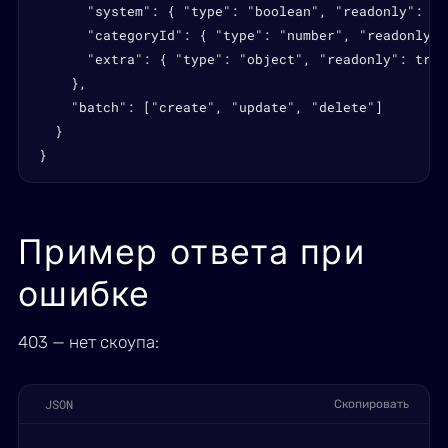
      "system": { "type": "boolean", "readonly": tr
      "categoryId": { "type": "number", "readonly":
      "extra": { "type": "object", "readonly": true
    },

    "batch": ["create", "update", "delete"]

  }

}
Пример ответа при
ошибке
403 — нет скоупа:
JSON
Скопировать