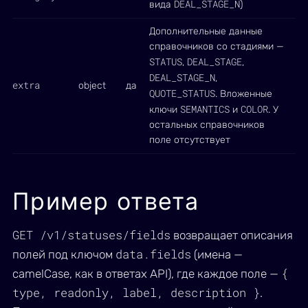
DEAL_STAGE_N
вида
)
Дополнительные данные
справочников со стадиями —
STATUS
DEAL_STAGE
,
,
DEAL_STAGE_N
,
extra
object
да
QUOTE_STATUS
. Вложенные
SEMANTICS
COLOR
ключи
и
. У
остальных справочников
поле отсутствует
Пример ответа
GET /v1/statuses/fields
возвращает описания
data.fields
полей под ключом
(имена —
{
camelCase, как в ответах API), где каждое поле —
type, readonly, label, description }
.