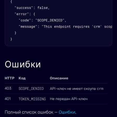
{

  "success": false,

  "error": {

    "code": "SCOPE_DENIED",

    "message": "This endpoint requires 'crm' scope"

  }

}
Ошибки
HTTP
Код
Описание
SCOPE_DENIED
crm
403
API-ключ не имеет скоупа
TOKEN_MISSING
401
Не передан API-ключ
Полный список ошибок —
Ошибки
.