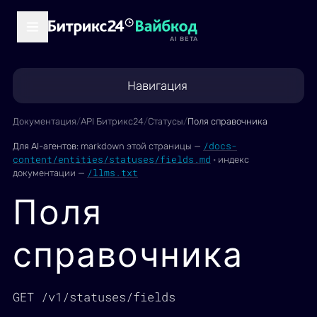
AI BETA
Навигация
Документация
/
API Битрикс24
/
Статусы
/
Поля справочника
/docs-
Для AI-агентов:
markdown этой страницы —
content/entities/statuses/fields.md
·
индекс
/llms.txt
документации —
Поля
справочника
GET /v1/statuses/fields