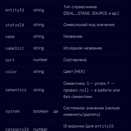
Тип справочника
entityId
string
(DEAL_STAGE, SOURCE и др.)
statusId
string
Символьный код значения
name
string
Название
nameInit
string
Исходное название
sort
number
Сортировка
color
string
Цвет (HEX)
S
F
Семантика:
— успех,
—
semantics
null
string
провал,
— в работе или
без семантики
Системное значение (нельзя
system
boolean
да
изменить/удалить)
entityId
ID воронки (для
categoryId
number