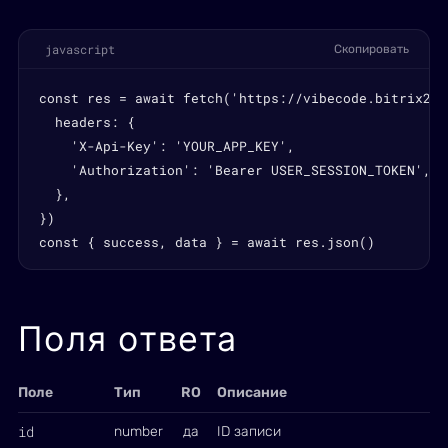
javascript
Скопировать
const res = await fetch('https://vibecode.bitrix24.
  headers: {

    'X-Api-Key': 'YOUR_APP_KEY',

    'Authorization': 'Bearer USER_SESSION_TOKEN',

  },

})

const { success, data } = await res.json()
Поля ответа
Поле
Тип
RO
Описание
id
number
да
ID записи