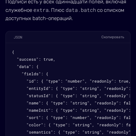
Подписи есть у всех одиннадцати полей, включая
extra
data.batch
служебное
. Плюс
со списком
доступных batch-операций.
JSON
Скопировать
{

  "success": true,

  "data": {

    "fields": {

      "id": { "type": "number", "readonly": true, "
      "entityId": { "type": "string", "readonly": f
      "statusId": { "type": "string", "readonly": f
      "name": { "type": "string", "readonly": false
      "nameInit": { "type": "string", "readonly": f
      "sort": { "type": "number", "readonly": false
      "color": { "type": "string", "readonly": fals
      "semantics": { "type": "string", "readonly": 