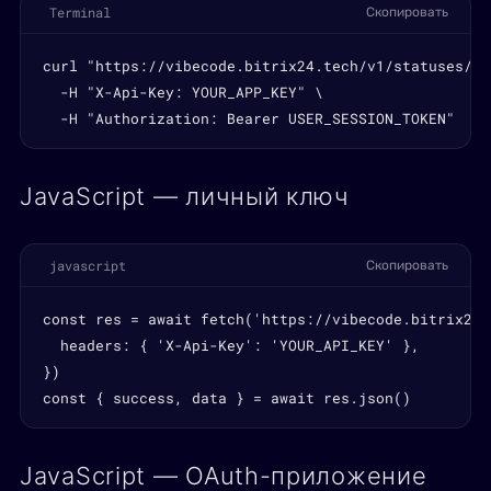
Terminal
Скопировать
curl "https://vibecode.bitrix24.tech/v1/statuses/fie
  -H "X-Api-Key: YOUR_APP_KEY" \

  -H "Authorization: Bearer USER_SESSION_TOKEN"
JavaScript — личный ключ
javascript
Скопировать
const res = await fetch('https://vibecode.bitrix24.
  headers: { 'X-Api-Key': 'YOUR_API_KEY' },

})

const { success, data } = await res.json()
JavaScript — OAuth-приложение