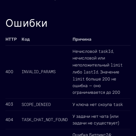
Ошибки
HTTP
Код
Причина
taskId
Нечисловой
,
нечисловой или
limit
неположительный
INVALID_PARAMS
lastId
400
либо
. Значение
limit
больше 200 не
ошибка — оно
ограничивается до 200
SCOPE_DENIED
task
403
У ключа нет скоупа
У задачи нет чата (или
TASK_CHAT_NOT_FOUND
404
задачи не существует)
Ошибка Битрикс24: