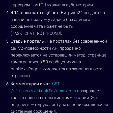
lastId
курсором
уходит вглубь истории.
404, если чата ещё нет.
Битрикс24 создаёт чат
задачи не сразу — у задачи без единого
сообщения чата может не быть
TASK_CHAT_NOT_FOUND
(
).
Старые порталы.
На порталах без современной
im.v2
-поверхности API прозрачно
переключается на устаревший метод: страница
там ограничена 50 сообщениями, а
hasNextPage
вычисляется по заполненности
страницы.
GET
Комментарии и чат.
/v1/tasks/:taskId/comments
возвращает
только пользовательские комментарии. Этот
эндпоинт — сырую ленту чата целиком, включая
системные сообщения.