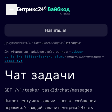
AI BETA
Навигация
Документация
/
API Битрикс24
/
Задачи
/
Чат задачи
/docs-
Для AI-агентов:
markdown этой страницы —
content/entities/tasks/chat.md
·
индекс документации —
/llms.txt
Чат задачи
GET /v1/tasks/:taskId/chat/messages
Читает ленту чата задачи — новые сообщения
первыми. У каждой задачи в Битрикс24 есть