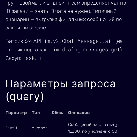
групповой чат, и эндпоинт сам определяет чат по
ID задачи — знать ID чата не нужно. Типичный
сценарий — выгрузка финальных сообщений по
закрытой задаче.
im.v2.Chat.Message.tail
Битрикс24 API:
(на
im.dialog.messages.get
старых порталах —
)
task
im
Скоуп:
,
Параметры запроса
(query)
Параметр
Тип
Обяз.
Описание
Сообщений на страницу,
limit
number
1..200, по умолчанию 50