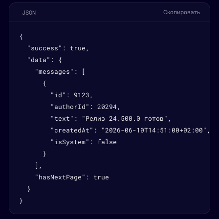
JSON
Скопировать
{

  "success": true,

  "data": {

    "messages": [

      {

        "id": 9123,

        "authorId": 20294,

        "text": "Релиз 24.500.0 готов",

        "createdAt": "2026-06-10T14:51:00+02:00",

        "isSystem": false

      }

    ],

    "hasNextPage": true

  }

}