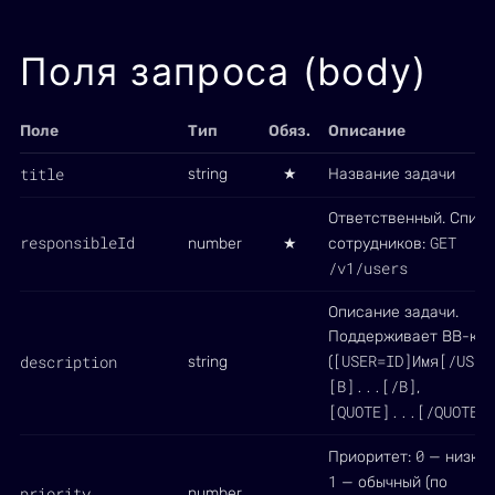
Поля запроса (body)
Поле
Тип
Обяз.
Описание
title
string
★
Название задачи
Ответственный. Списо
responsibleId
GET
number
★
сотрудников:
/v1/users
Описание задачи.
Поддерживает BB-код
[USER=ID]Имя[/USER
description
string
(
[B]...[/B]
,
[QUOTE]...[/QUOTE]
)
0
Приоритет:
— низкий
1
— обычный (по
priority
number