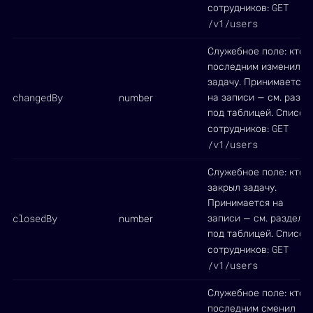
GET
сотрудников:
/v1/users
Служебное поле: кто
последним изменил
задачу. Принимается
changedBy
на записи — см. разде
number
под таблицей. Список
GET
сотрудников:
/v1/users
Служебное поле: кто
закрыл задачу.
Принимается на
closedBy
записи — см. раздел
number
под таблицей. Список
GET
сотрудников:
/v1/users
Служебное поле: кто
последним сменил