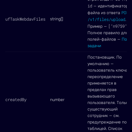
id
— идентификатор
POST
файла из ответа
ufTaskWebdavFiles
string[]
/v1/files/upload
.
["n9759"]
Пример —
.
Полное правило для
полей-файлов —
Поля
задачи
Постановщик. По
умолчанию —
пользователь ключа,
переопределение
применяется в
пределах прав
вызывающего
createdBy
number
пользователя. Только
существующий
сотрудник — см.
предупреждение под
таблицей. Список