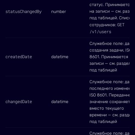
статус. Принимается
statusChangedBy
на записи — см. разде
number
под таблицей. Список
GET
сотрудников:
/v1/users
Служебное поле: дата
создания задачи, ISO
createdDate
datetime
8601. Принимается на
записи — см. раздел
под таблицей
Служебное поле: дата
последнего изменения
ISO 8601. Переданное
changedDate
datetime
значение сохраняется
вместо текущего
времени — см. раздел
под таблицей
Служебное поле: дата