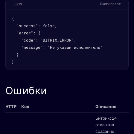
JSON
Скопировать
{

  "success": false,

  "error": {

    "code": "BITRIX_ERROR",

    "message": "Не указан исполнитель"

  }

}
Ошибки
HTTP
Код
Описание
Битрикс24
отклонил
создание