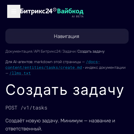
AI BETA
Навигация
Документация
/
API Битрикс24
/
Задачи
/
Создать задачу
/docs-
Для AI-агентов:
markdown этой страницы —
content/entities/tasks/create.md
·
индекс документации
/llms.txt
—
Создать задачу
POST /v1/tasks
Создаёт новую задачу. Минимум — название и
ответственный.