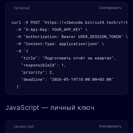
Terminal
Скопировать
curl -X POST "https://vibecode.bitrix24.tech/v1/task
  -H "X-Api-Key: YOUR_APP_KEY" \

  -H "Authorization: Bearer USER_SESSION_TOKEN" \

  -H "Content-Type: application/json" \

  -d '{

    "title": "Подготовить отчёт за квартал",

    "responsibleId": 1,

    "priority": 2,

    "deadline": "2026-05-19T18:00:00+03:00"

  }'
JavaScript — личный ключ
javascript
Скопировать