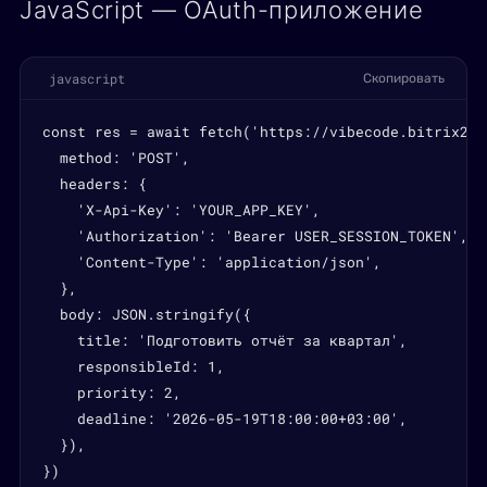
JavaScript — OAuth-приложение
javascript
Скопировать
const res = await fetch('https://vibecode.bitrix24.
  method: 'POST',

  headers: {

    'X-Api-Key': 'YOUR_APP_KEY',

    'Authorization': 'Bearer USER_SESSION_TOKEN',

    'Content-Type': 'application/json',

  },

  body: JSON.stringify({

    title: 'Подготовить отчёт за квартал',

    responsibleId: 1,

    priority: 2,

    deadline: '2026-05-19T18:00:00+03:00',

  }),

})
