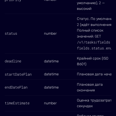
2
умолчанию),
—
высокий
Статус. По умолчанию
2
(ждёт выполнения).
Полный список
status
number
GET
значений:
/v1/tasks/fields
→
fields.status.enum
Крайний срок (ISO
deadline
datetime
8601)
startDatePlan
datetime
Плановая дата начала
Плановая дата
endDatePlan
datetime
окончания
Оценка трудозатрат в
timeEstimate
number
секундах