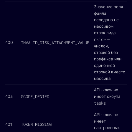
Значение поля-
файла
передано не
массивом
строк вида
n<id>
—
INVALID_DISK_ATTACHMENT_VALUE
400
числом,
строкой без
префикса или
одиночной
строкой вместо
массива
API-ключ не
SCOPE_DENIED
403
имеет скоупа
tasks
API-ключ не
имеет
TOKEN_MISSING
401
настроенных