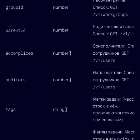
Рабочая группа.
groupId
GET
number
Список:
/v1/workgroups
Родительская задача.
parentId
number
GET /v1/task
Список:
Соисполнители. Спис
accomplices
GET
number[]
сотрудников:
/v1/users
Наблюдатели. Список
auditors
GET
number[]
сотрудников:
/v1/users
Метки задачи (массив
строк-имён,
tags
string[]
принимаются прямо
при создании)
Файлы задачи. Масси
n<id>
строк вида
, где