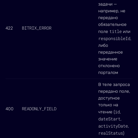
задачи —
например, не
передано
обязательное
BITRIX_ERROR
422
title
поле
или
responsibleId
,
либо
переданное
значение
отклонено
порталом
В теле запроса
передано поле,
доступное
только на
READONLY_FIELD
400
id
чтение (
,
dateStart
,
activityDate
,
realStatus
)