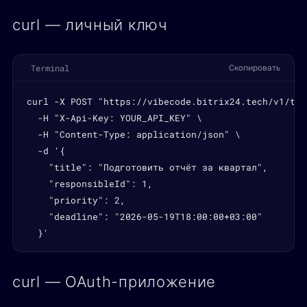
curl — личный ключ
Terminal
Скопировать
curl -X POST "https://vibecode.bitrix24.tech/v1/task
  -H "X-Api-Key: YOUR_API_KEY" \

  -H "Content-Type: application/json" \

  -d '{

    "title": "Подготовить отчёт за квартал",

    "responsibleId": 1,

    "priority": 2,

    "deadline": "2026-05-19T18:00:00+03:00"

  }'
curl — OAuth-приложение