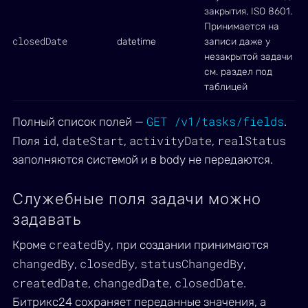
закрытия, ISO 8601.
Принимается на
closedDate
datetime
записи даже у
незакрытой задачи —
см. раздел под
таблицей
GET /v1/tasks/fields
Полный список полей —
.
id
dateStart
activityDate
realStatus
Поля
,
,
,
заполняются системой и в body не передаются.
Служебные поля задачи можно
задавать
createdBy
Кроме
, при создании принимаются
changedBy
closedBy
statusChangedBy
,
,
,
createdDate
changedDate
closedDate
,
,
.
Битрикс24 сохраняет переданные значения, а