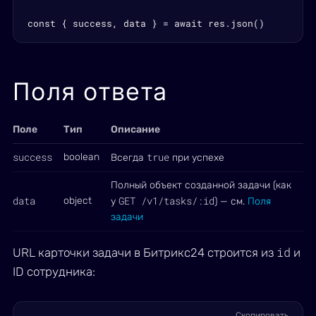
const { success, data } = await res.json()
Поля ответа
Поле
Тип
Описание
success
true
boolean
Всегда
при успехе
Полный объект созданной задачи (как
data
GET /v1/tasks/:id
object
у
) — см.
Поля
задачи
id
URL карточки задачи в Битрикс24 строится из
и
ID сотрудника:
Скопировать