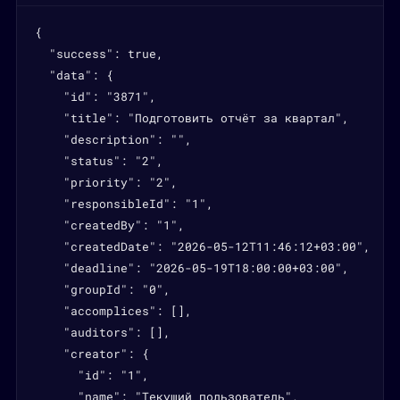
{

  "success": true,

  "data": {

    "id": "3871",

    "title": "Подготовить отчёт за квартал",

    "description": "",

    "status": "2",

    "priority": "2",

    "responsibleId": "1",

    "createdBy": "1",

    "createdDate": "2026-05-12T11:46:12+03:00",

    "deadline": "2026-05-19T18:00:00+03:00",

    "groupId": "0",

    "accomplices": [],

    "auditors": [],

    "creator": {

      "id": "1",

      "name": "Текущий пользователь",
