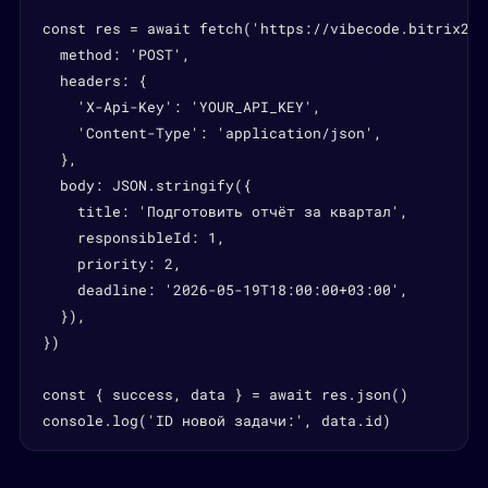
const res = await fetch('https://vibecode.bitrix24.
  method: 'POST',

  headers: {

    'X-Api-Key': 'YOUR_API_KEY',

    'Content-Type': 'application/json',

  },

  body: JSON.stringify({

    title: 'Подготовить отчёт за квартал',

    responsibleId: 1,

    priority: 2,

    deadline: '2026-05-19T18:00:00+03:00',

  }),

})

const { success, data } = await res.json()

console.log('ID новой задачи:', data.id)