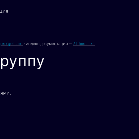
ция
ups/get.md
/llms.txt
·
индекс документации —
группу
лями.