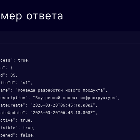
мер ответа
cess": true,

a": {

d": 85,

iteId": "s1",

name": "Команда разработки нового продукта",

description": "Внутренний проект инфраструктуры",

ateCreate": "2026-03-20T06:45:10.000Z",

ateUpdate": "2026-03-20T06:45:10.000Z",

ctive": true,

isible": true,

pened": false,
