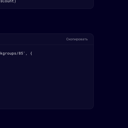
rsCount)
Скопировать
kgroups/85', {
