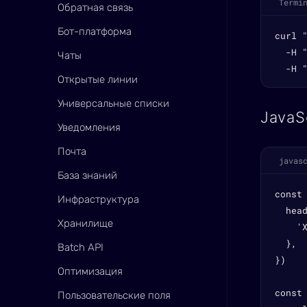
Termi
Обратная связь
Бот-платформа
curl 
  -H "
Чаты
  -H 
Открытые линии
Универсальные списки
JavaS
Уведомления
Почта
javas
База знаний
const
Инфраструктура
  head
Хранилище
    'X
  },

Batch API
})

Оптимизация
const 
Пользовательские поля