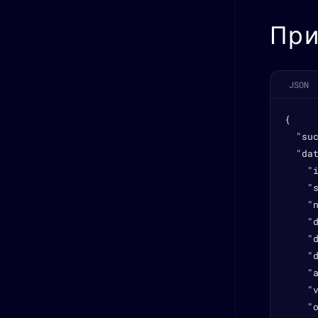
При
JSON
{

  "suc
  "dat
    "i
    "s
    "
    "
    "d
    "d
    "a
    "v
    "o