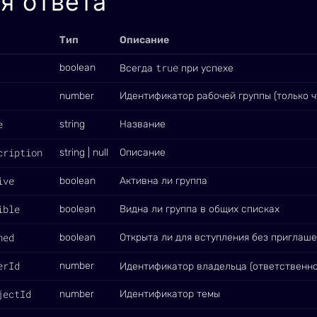
я ответа
Тип
Описание
true
boolean
Всегда
при успехе
number
Идентификатор рабочей группы (только ч
e
string
Название
cription
string | null
Описание
ive
boolean
Активна ли группа
ible
boolean
Видна ли группа в общих списках
ned
boolean
Открыта ли для вступления без приглаш
erId
number
Идентификатор владельца (ответственно
jectId
number
Идентификатор темы