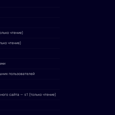
олько чтение)
лько чтение)
ами
ешних пользователей
s1
вного сайта —
(только чтение)