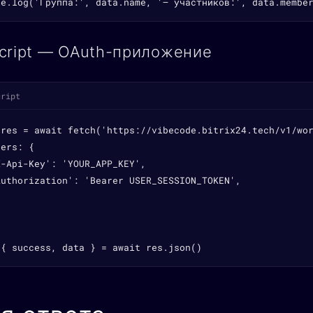
le.log('Группа:', data.name, '— участников:', data.membe
cript — OAuth-приложение
cript
 res = await fetch('https://vibecode.bitrix24.tech/v1/wor
ers: {

-Api-Key': 'YOUR_APP_KEY',

Authorization': 'Bearer USER_SESSION_TOKEN',

 { success, data } = await res.json()