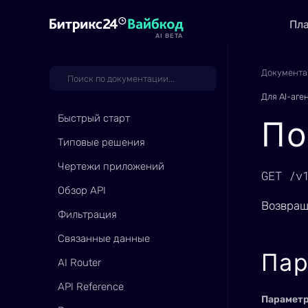
Пл
AI BETA
Документа
Для AI-аге
Быстрый старт
По
Типовые решения
Чертежи приложений
GET /v
Обзор API
Возвращ
Фильтрация
Связанные данные
Па
AI Router
API Reference
Парамет