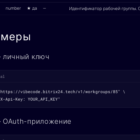
number
★ да
—
Идентификатор рабочей группы. 
имеры
— личный ключ
nal
"https://vibecode.bitrix24.tech/v1/workgroups/85" \

"X-Api-Key: YOUR_API_KEY"
— OAuth-приложение