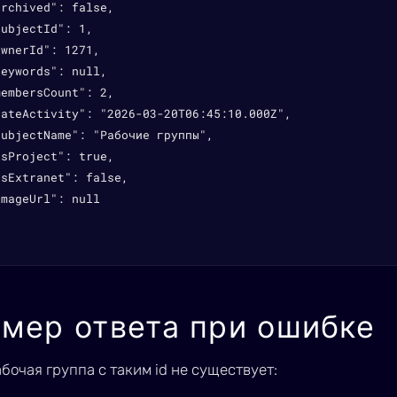
rchived": false,

ubjectId": 1,

wnerId": 1271,

eywords": null,

embersCount": 2,

ateActivity": "2026-03-20T06:45:10.000Z",

ubjectName": "Рабочие группы",

sProject": true,

sExtranet": false,

mageUrl": null

мер ответа при ошибке
бочая группа с таким id не существует: