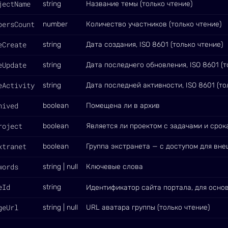
jectName
string
Название темы (только чтение)
bersCount
number
Количество участников (только чтение)
eCreate
string
Дата создания, ISO 8601 (только чтение)
eUpdate
string
Дата последнего обновления, ISO 8601 (т
eActivity
string
Дата последней активности, ISO 8601 (то
hived
boolean
Помещена ли в архив
roject
boolean
Является ли проектом с задачами и срок
xtranet
boolean
Группа экстранета — с доступом для вн
words
string | null
Ключевые слова
eId
string
Идентификатор сайта портала, для осно
geUrl
string | null
URL аватара группы (только чтение)