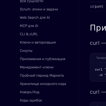
Все сущности
id
(path)
Scrum: эпики и задачи
Web Search для AI
Пр
MCP для AI
CLI & cURL
curl 
Ключи и авторизация
Скоупы
Termi
Приложения и публикация
Менеджмент-ключи
curl 
  -H 
Пробный период Маркета
Хранилище исходного кода
curl 
Коворк/Код
Коды ошибок