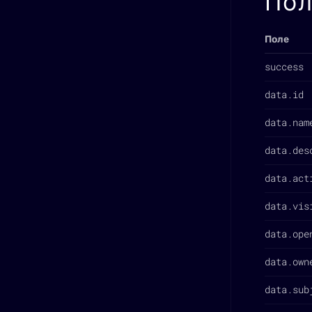
Пол
Поле
success
data.id
data.nam
data.des
data.act
data.vis
data.ope
data.own
data.sub