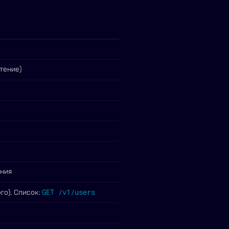
тение)
ения
GET /v1/users
го). Список: