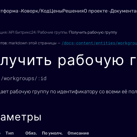
атформа
Коворк/Код
Цены
Решения
О проекте
Документа
ция
/
API Битрикс24
/
Рабочие группы
/
Получить рабочую группу
/docs-content/entities/workgro
нтов:
markdown этой страницы —
лучить рабочую 
1/workgroups/:id
ает рабочую группу по идентификатору со всеми её по
раметры
р
Тип
Обяз.
По умолч.
Описание