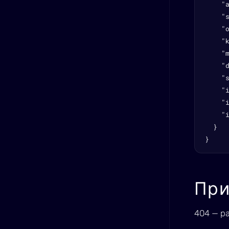
    "a
    "s
    "o
    "k
    "m
    "d
    "s
    "i
    "i
    "i
  }

}
При
404 — ра