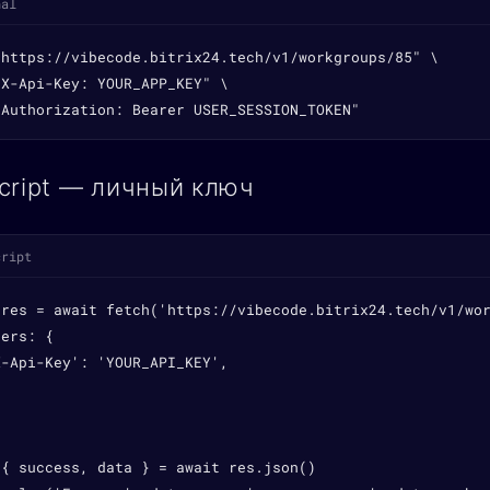
nal
"https://vibecode.bitrix24.tech/v1/workgroups/85" \

X-Api-Key: YOUR_APP_KEY" \

"Authorization: Bearer USER_SESSION_TOKEN"
cript — личный ключ
cript
 res = await fetch('https://vibecode.bitrix24.tech/v1/wor
ers: {

-Api-Key': 'YOUR_API_KEY',

{ success, data } = await res.json()
