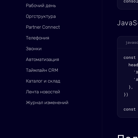
conso
Рабочий день
Оргструктура
JavaS
Partner Connect
Телефония
javas
Звонки
const
Автоматизация
  head
Таймлайн CRM
    'X
    '
Каталог и склад
  },

Лента новостей
})

Журнал изменений
const