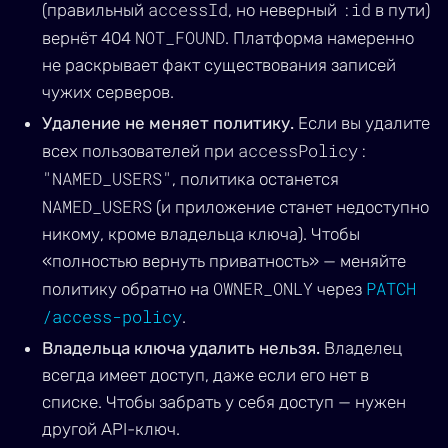
accessId
:id
(правильный
, но неверный
в пути)
NOT_FOUND
вернёт 404
. Платформа намеренно
не раскрывает факт существования записей
чужих серверов.
Удаление не меняет политику.
Если вы удалите
accessPolicy:
всех пользователей при
"NAMED_USERS"
, политика останется
NAMED_USERS
(и приложение станет недоступно
никому, кроме владельца ключа). Чтобы
«полностью вернуть приватность» — меняйте
OWNER_ONLY
PATCH
политику обратно на
через
/access-policy
.
Владельца ключа удалить нельзя.
Владелец
всегда имеет доступ, даже если его нет в
списке. Чтобы забрать у себя доступ — нужен
другой API-ключ.