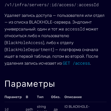
/v1/infra/servers/:id/access/:accessId
Удаляет запись доступа — пользователя или отдел
— из списка BLACKHOLE-сервера. Эндпоинт
accessId
универсальный: один и тот же
может
относиться либо к пользователю
BlackHoleAccess
(
), либо к отделу
BlackHoleDepartment
(
) — платформа сначала
ищет в первой таблице, потом во второй. После
GET /access
удаления запись исчезает из
.
Параметры
Параметр
В
Тип
Обяз.
Описание
string
ID BLACKHOLE-
id
path
да