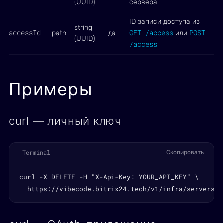
(UUID)
сервера
ID записи доступа из
string
accessId
GET /access
POST
path
да
или
(UUID)
/access
Примеры
curl — личный ключ
Terminal
Скопировать
curl -X DELETE -H "X-Api-Key: YOUR_API_KEY" \

  https://vibecode.bitrix24.tech/v1/infra/servers/S