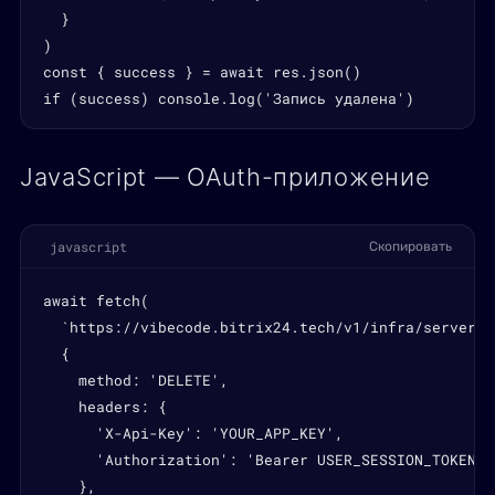
  }

)

const { success } = await res.json()

if (success) console.log('Запись удалена')
JavaScript — OAuth-приложение
javascript
Скопировать
await fetch(

  `https://vibecode.bitrix24.tech/v1/infra/servers/
  {

    method: 'DELETE',

    headers: {

      'X-Api-Key': 'YOUR_APP_KEY',

      'Authorization': 'Bearer USER_SESSION_TOKEN',

    },
