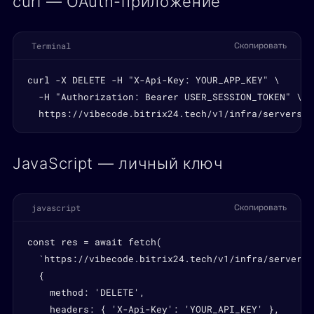
curl — OAuth-приложение
Terminal
Скопировать
curl -X DELETE -H "X-Api-Key: YOUR_APP_KEY" \

  -H "Authorization: Bearer USER_SESSION_TOKEN" \

  https://vibecode.bitrix24.tech/v1/infra/servers/S
JavaScript — личный ключ
javascript
Скопировать
const res = await fetch(

  `https://vibecode.bitrix24.tech/v1/infra/servers/
  {

    method: 'DELETE',

    headers: { 'X-Api-Key': 'YOUR_API_KEY' },
