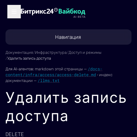
AI BETA
Навигация
Документация
/
Инфраструктура
/
Доступ и режимы
/
Удалить запись доступа
/docs-
Для AI-агентов:
markdown этой страницы —
content/infra/access/access-delete.md
·
индекс
/llms.txt
документации —
Удалить запись
доступа
DELETE