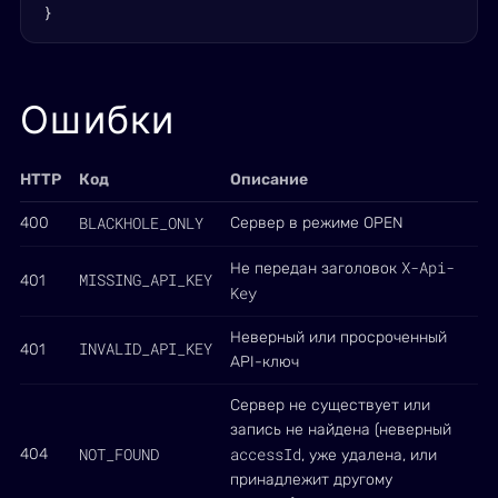
}
Ошибки
HTTP
Код
Описание
BLACKHOLE_ONLY
400
Сервер в режиме OPEN
X-Api-
Не передан заголовок
MISSING_API_KEY
401
Key
Неверный или просроченный
INVALID_API_KEY
401
API-ключ
Сервер не существует или
запись не найдена (неверный
NOT_FOUND
accessId
404
, уже удалена, или
принадлежит другому