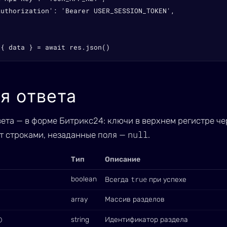
Authorization': 'Bearer USER_SESSION_TOKEN',

 { data } = await res.json()
я ответа
вета — в форме Битрикс24: ключи в верхнем регистре ч
null
т строками, незаданные поля —
.
Тип
Описание
true
boolean
Всегда
при успехе
array
Массив разделов
D
string
Идентификатор раздела