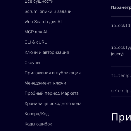
Все сущности
Парамет
Scrum: эпики и задачи
Web Search для AI
iblockId
MCP для AI
CLI & cURL
iblockTy
Ключи и авторизация
(query)
Скоупы
Приложения и публикация
filter
(qu
Менеджмент-ключи
select
(qu
Пробный период Маркета
Хранилище исходного кода
Пр
Коворк/Код
Коды ошибок