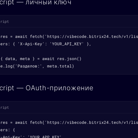
cript — личный ключ
cript
 res = await fetch('https://vibecode.bitrix24.tech/v1/lis
ers: { 'X-Api-Key': 'YOUR_API_KEY' },

{ data, meta } = await res.json()

le.log('Разделов:', meta.total)
cript — OAuth-приложение
cript
 res = await fetch('https://vibecode.bitrix24.tech/v1/lis
ers: {

-Api-Key': 'YOUR_APP_KEY',
