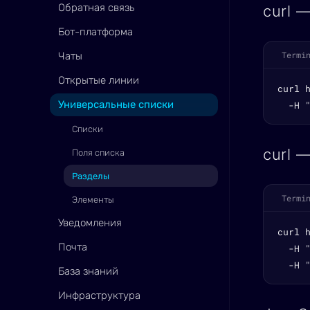
Обратная связь
curl 
Бот-платформа
Termi
Чаты
Открытые линии
curl 
Универсальные списки
  -H 
Списки
curl 
Поля списка
Разделы
Termi
Элементы
Уведомления
curl 
Почта
  -H "
  -H 
База знаний
Инфраструктура