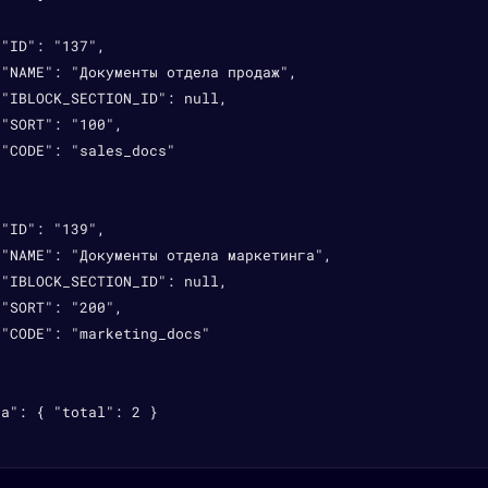
"ID": "137",

"NAME": "Документы отдела продаж",

"IBLOCK_SECTION_ID": null,

"SORT": "100",

"CODE": "sales_docs"



"ID": "139",

"NAME": "Документы отдела маркетинга",

"IBLOCK_SECTION_ID": null,

"SORT": "200",

"CODE": "marketing_docs"

a": { "total": 2 }
