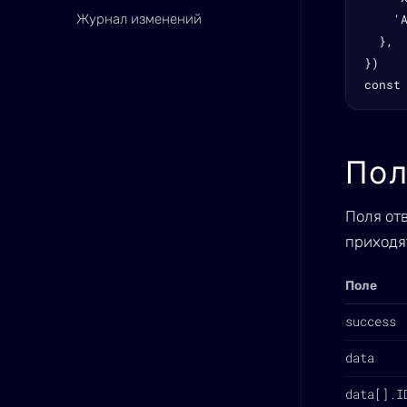
Журнал изменений
    '
  },

})

const
Пол
Поля от
приходя
Поле
success
data
data[].I