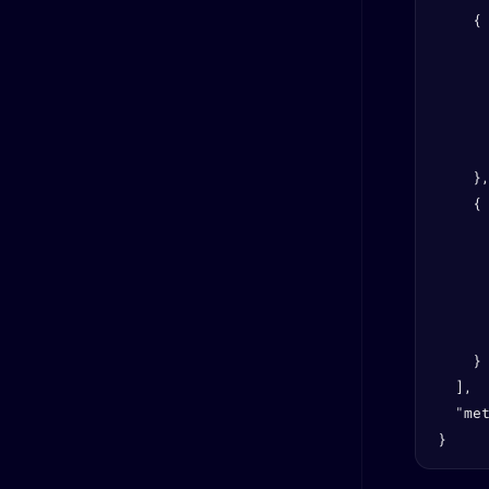
    {

      
      
      
      
      
    },
    {

      
      
      
      
      
    }

  ],

  "met
}