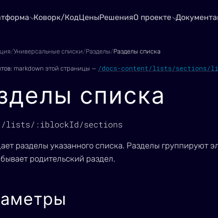
атформа
Коворк/Код
Цены
Решения
О проекте
Документа
ция
/
Универсальные списки
/
Разделы
/
Разделы списка
/docs-content/lists/sections/l
нтов:
markdown этой страницы —
зделы списка
1/lists/:iblockId/sections
ает разделы указанного списка. Разделы группируют эл
 бывает родительский раздел.
раметры