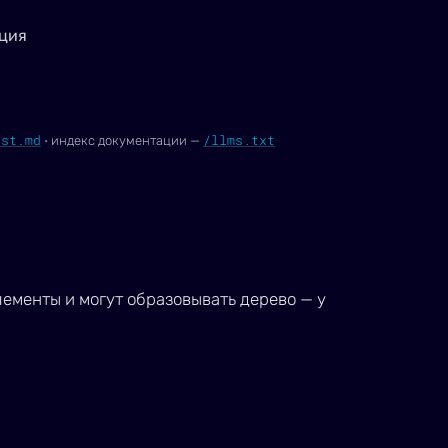
ция
ist.md
/llms.txt
·
индекс документации —
ементы и могут образовывать дерево — у