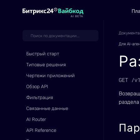
Пл
AI BETA
Документа
Для AI-аге
Быстрый старт
Ра
Типовые решения
Чертежи приложений
GET /v
Обзор API
Возвращ
Фильтрация
раздела
Связанные данные
AI Router
Па
API Reference