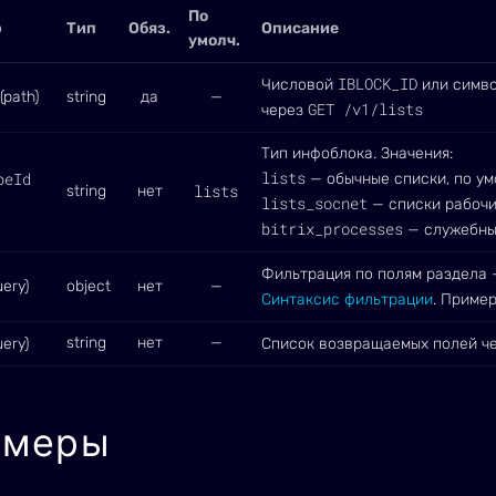
По
р
Тип
Обяз.
Описание
умолч.
IBLOCK_ID
Числовой
или симво
(path)
string
да
—
GET /v1/lists
через
Тип инфоблока. Значения:
lists
peId
— обычные списки, по у
lists
string
нет
lists_socnet
— списки рабочи
bitrix_processes
— служебны
Фильтрация по полям раздела
ery)
object
нет
—
Синтаксис фильтрации
. Приме
string
нет
—
ery)
Список возвращаемых полей че
имеры