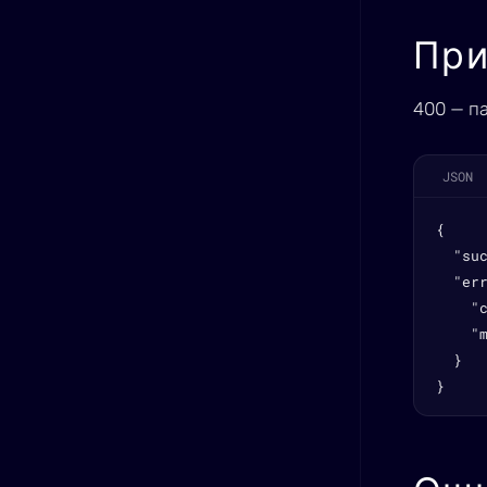
При
400 — п
JSON
{

  "suc
  "err
    "c
    "
  }

}