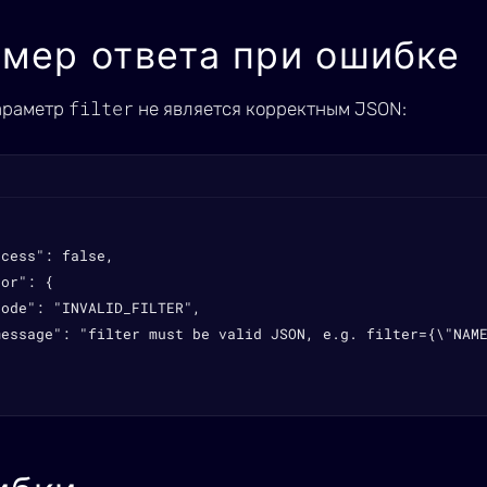
мер ответа при ошибке
filter
араметр
не является корректным JSON:
cess": false,

or": {

ode": "INVALID_FILTER",

message": "filter must be valid JSON, e.g. filter={\"NAME