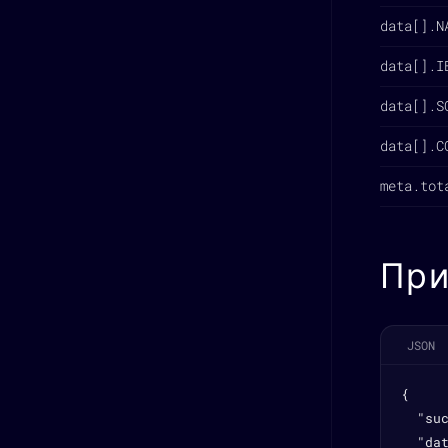
data[].N
data[].I
data[].S
data[].C
meta.tot
При
JSON
{

  "suc
  "dat