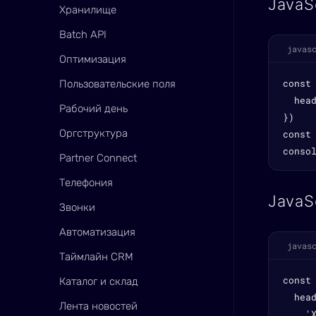
JavaS
Хранилище
Batch API
javas
Оптимизация
const
Пользовательские поля
  head
Рабочий день
})

Оргструктура
const 
conso
Partner Connect
Телефония
JavaS
Звонки
Автоматизация
javas
Таймлайн CRM
const
Каталог и склад
  head
Лента новостей
    'X