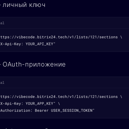
— личный ключ
nal
https://vibecode.bitrix24.tech/v1/lists/121/sections \

"X-Api-Key: YOUR_API_KEY"
— OAuth-приложение
nal
https://vibecode.bitrix24.tech/v1/lists/121/sections \

X-Api-Key: YOUR_APP_KEY" \

"Authorization: Bearer USER_SESSION_TOKEN"