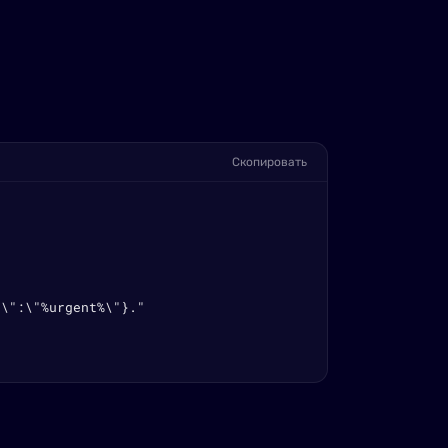
Скопировать
\":\"%urgent%\"}."
