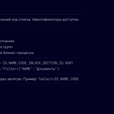
льный код списка. Идентификаторы доступны
молчанию
х групп
е бизнес-процессы
ID
NAME
CODE
IBLOCK_SECTION_ID
SORT
 —
,
,
,
,
.
?filter={"NAME":"Документы"}
р:
?select=ID,NAME,CODE
рез запятую. Пример: