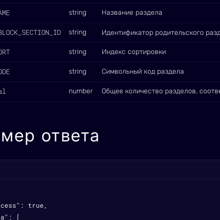
AME
string
Название раздела
BLOCK_SECTION_ID
string
Идентификатор родительского раз
ORT
string
Индекс сортировки
ODE
string
Символьный код раздела
al
number
Общее количество разделов, соот
мер ответа
cess": true,

a": [
