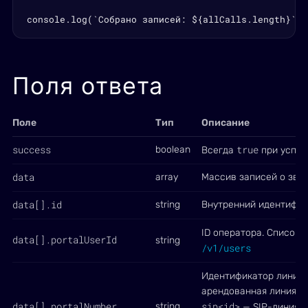
console.log(`Собрано записей: ${allCalls.length}`)
Поля ответа
Поле
Тип
Описание
success
true
boolean
Всегда
при успех
data
array
Массив записей о зво
data[].id
string
Внутренний идентифик
ID оператора. Список:
data[].portalUserId
string
/v1/users
Идентификатор линии
арендованная линия Vo
data[].portalNumber
sip<id>
string
— SIP-линия,