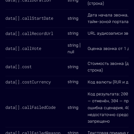
string
(строка)
Дата начала звонка, IS
data[].callStartDate
string
тайм-зоной портала
data[].callRecordUrl
string
URL аудиозаписи звон
string |
data[].callVote
1
Оценка звонка от
до
null
Стоимость звонка (дес
data[].cost
string
строка)
data[].costCurrency
RUR
string
Код валюты (
и др.)
200
Код результата:
— 
304
— отменён,
— проп
data[].callFailedCode
402
string
ошибка сценария,
недостаточно средств
запрещено
data[].callFailedReason
string
Текстовая причина ре