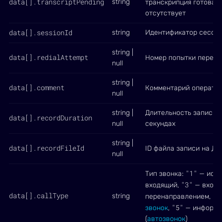
data[].transcriptPending
string
транскрипция готова 
отсутствует
data[].sessionId
string
Идентификатор сессии
string |
data[].redialAttempt
Номер попытки перена
null
string |
data[].comment
Комментарий операто
null
string |
Длительность записи 
data[].recordDuration
null
секундах
string |
data[].recordFileId
ID файла записи на Ди
null
"1"
Тип звонка:
— исхо
"3"
входящий,
— входя
data[].callType
"4
string
перенаправлением,
"5"
звонок
,
— информа
(
автозвонок
)