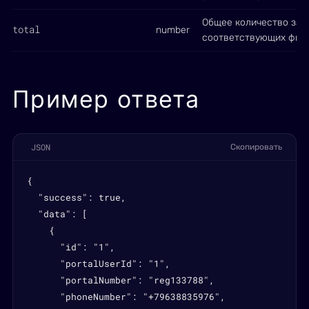
Общее количество зап
total
number
соответствующих фил
Пример ответа
JSON
Скопировать
{

  "success": true,

  "data": [

    {

      "id": "1",

      "portalUserId": "1",

      "portalNumber": "reg133788",

      "phoneNumber": "+79638835976",
