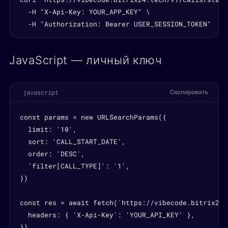
  -H "X-Api-Key: YOUR_APP_KEY" \

  -H "Authorization: Bearer USER_SESSION_TOKEN"
JavaScript — личный ключ
javascript
Скопировать
const params = new URLSearchParams({

  limit: '10',

  sort: 'CALL_START_DATE',

  order: 'DESC',

  'filter[CALL_TYPE]': '1',

})

const res = await fetch(`https://vibecode.bitrix24.
  headers: { 'X-Api-Key': 'YOUR_API_KEY' },

})
