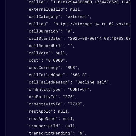
      "callId": "11018129443EB80D.1754478520.1143821
      "externalCallId": null,

      "callCategory": "external",

      "callLog": "https://storage-gw-ru-02.voximpla
      "callDuration": "0",

      "callStartDate": "2025-08-06T14:08:40+03:00",

      "callRecordUrl": "",

      "callVote": null,

      "cost": "0.0000",

      "costCurrency": "RUR",

      "callFailedCode": "603-S",

      "callFailedReason": "Decline self",

      "crmEntityType": "CONTACT",

      "crmEntityId": "275",

      "crmActivityId": "7739",

      "restAppId": null,

      "restAppName": null,

      "transcriptId": null,

      "transcriptPending": "N",
