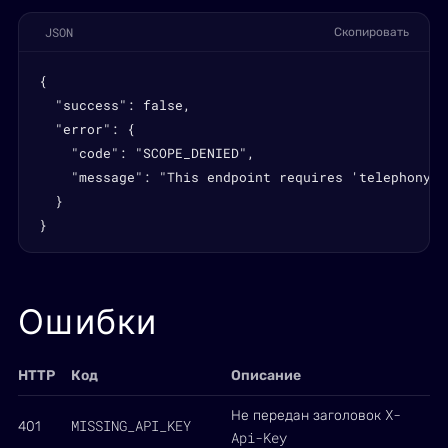
JSON
Скопировать
{

  "success": false,

  "error": {

    "code": "SCOPE_DENIED",

    "message": "This endpoint requires 'telephony' s
  }

}
Ошибки
HTTP
Код
Описание
X-
Не передан заголовок
MISSING_API_KEY
401
Api-Key