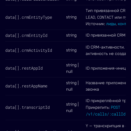
Тип привязанной CRM-
data[].crmEntityType
LEAD
CONTACT
string
,
или пуст
Источник:
лиды
,
конта
data[].crmEntityId
string
ID привязанной CRM-с
"0
ID CRM-активности.
data[].crmActivityId
string
активность не создана
string |
data[].restAppId
ID приложения-инициа
null
string |
Название приложения
data[].restAppName
null
звонка
ID прикреплённой тран
string |
data[].transcriptId
POST
Прикрепить:
null
/v1/calls/:callId/t
Y
— транскрипция в об