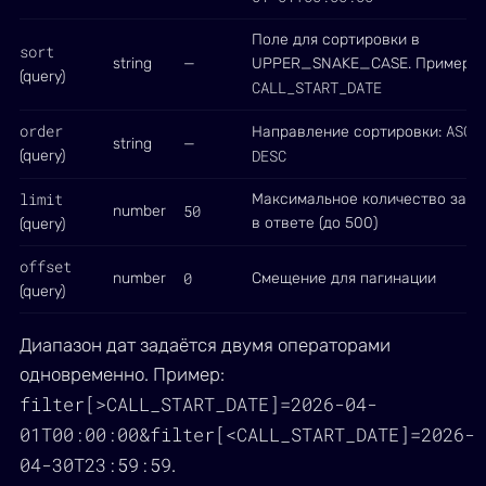
Поле для сортировки в
sort
string
—
UPPER_SNAKE_CASE. Пример:
(query)
CALL_START_DATE
order
ASC
Направление сортировки:
и
string
—
DESC
(query)
limit
Максимальное количество запи
50
number
в ответе (до 500)
(query)
offset
0
number
Смещение для пагинации
(query)
Диапазон дат задаётся двумя операторами
одновременно. Пример:
filter[>CALL_START_DATE]=2026-04-
01T00:00:00&filter[<CALL_START_DATE]=2026-
04-30T23:59:59
.