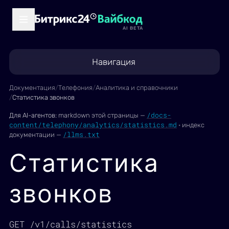
AI BETA
Навигация
Документация
/
Телефония
/
Аналитика и справочники
/
Статистика звонков
/docs-
Для AI-агентов:
markdown этой страницы —
content/telephony/analytics/statistics.md
·
индекс
/llms.txt
документации —
Статистика
звонков
GET /v1/calls/statistics