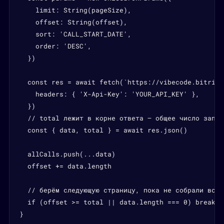
    limit: String(pageSize),

    offset: String(offset),

    sort: 'CALL_START_DATE',

    order: 'DESC',

  })

  const res = await fetch(`https://vibecode.bitrix2
    headers: { 'X-Api-Key': 'YOUR_API_KEY' },

  })

  // total лежит в корне ответа — общее число запис
  const { data, total } = await res.json()

  allCalls.push(...data)

  offset += data.length

  // берём следующую страницу, пока не собрали все з
  if (offset >= total || data.length === 0) break

}
