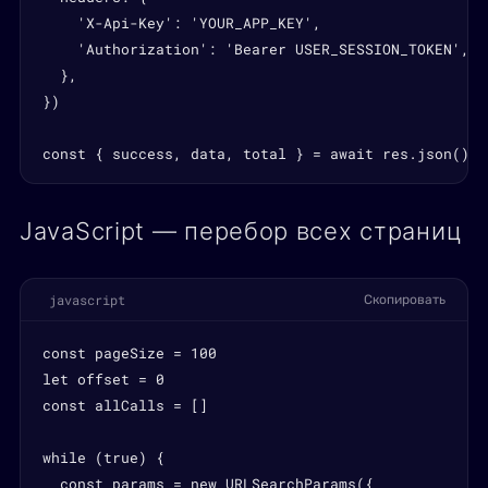
    'X-Api-Key': 'YOUR_APP_KEY',

    'Authorization': 'Bearer USER_SESSION_TOKEN',

  },

})

const { success, data, total } = await res.json()
JavaScript — перебор всех страниц
javascript
Скопировать
const pageSize = 100

let offset = 0

const allCalls = []

while (true) {

  const params = new URLSearchParams({
