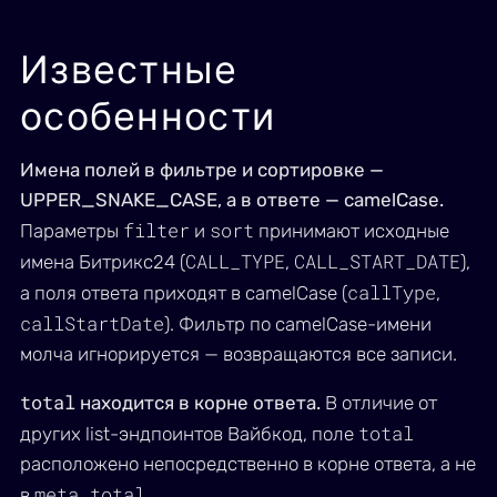
Известные
особенности
Имена полей в фильтре и сортировке —
UPPER_SNAKE_CASE, а в ответе — camelCase.
filter
sort
Параметры
и
принимают исходные
CALL_TYPE
CALL_START_DATE
имена Битрикс24 (
,
),
callType
а поля ответа приходят в camelCase (
,
callStartDate
). Фильтр по camelCase-имени
молча игнорируется — возвращаются все записи.
total
находится в корне ответа.
В отличие от
total
других list-эндпоинтов Вайбкод, поле
расположено непосредственно в корне ответа, а не
meta.total
в
.