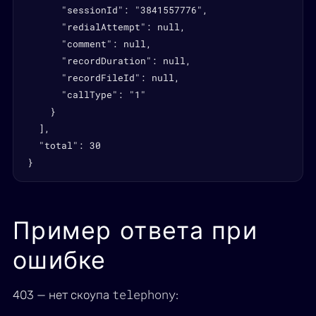
      "sessionId": "3841557776",

      "redialAttempt": null,

      "comment": null,

      "recordDuration": null,

      "recordFileId": null,

      "callType": "1"

    }

  ],

  "total": 30

}
Пример ответа при
ошибке
telephony
403 — нет скоупа
: