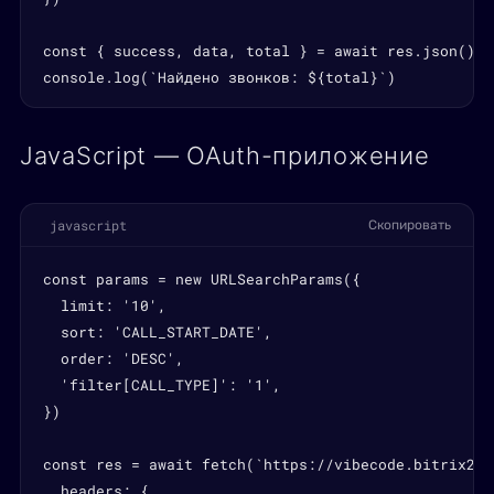
const { success, data, total } = await res.json()

console.log(`Найдено звонков: ${total}`)
JavaScript — OAuth-приложение
javascript
Скопировать
const params = new URLSearchParams({

  limit: '10',

  sort: 'CALL_START_DATE',

  order: 'DESC',

  'filter[CALL_TYPE]': '1',

})

const res = await fetch(`https://vibecode.bitrix24.
  headers: {
