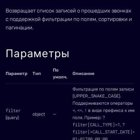
Возвращает список записей о прошедших звонках
с поддержкой фильтрации по полям, сортировки и
пагинации.
Параметры
По
Параметр
Тип
Описание
умолч.
Фильтрация по полям записи
(UPPER_SNAKE_CASE).
>
Поддерживаются операторы
,
<
<=
!
filter
,
,
в виде префикса к имен
object
—
?
(query)
поля. Пример:
filter[CALL_TYPE]=1
?
,
filter[>CALL_START_DATE]=20
01-01T00:00:00