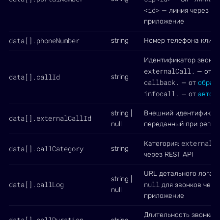
<id>
— линия через RE
приложение
data[].phoneNumber
string
Номер телефона клиен
Идентификатор звонка
externalCall.
r
— от
data[].callId
string
callback.
— от
обратн
infocall.
— от
автоз
string |
Внешний идентификато
data[].externalCallId
null
переданный при регис
external
Категория:
д
data[].callCategory
string
через REST API
URL детального лога Vo
string |
data[].callLog
null
для звонков чере
null
приложение
Длительность звонка в
data[].callDuration