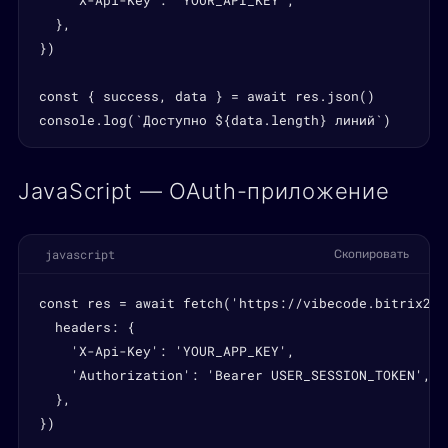
    'X-Api-Key': 'YOUR_API_KEY',

  },

})

const { success, data } = await res.json()

console.log(`Доступно ${data.length} линий`)
JavaScript — OAuth-приложение
javascript
Скопировать
const res = await fetch('https://vibecode.bitrix24.
  headers: {

    'X-Api-Key': 'YOUR_APP_KEY',

    'Authorization': 'Bearer USER_SESSION_TOKEN',

  },

})
