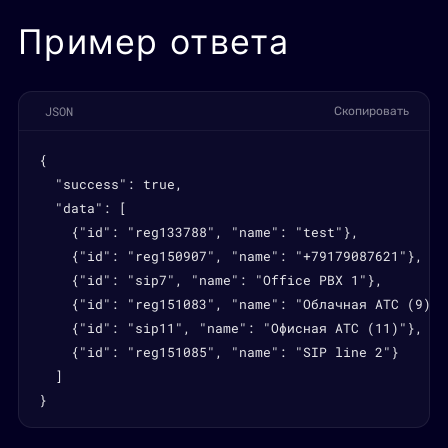
Пример ответа
JSON
Скопировать
{

  "success": true,

  "data": [

    {"id": "reg133788", "name": "test"},

    {"id": "reg150907", "name": "+79179087621"},

    {"id": "sip7", "name": "Office PBX 1"},

    {"id": "reg151083", "name": "Облачная АТС (9)"},
    {"id": "sip11", "name": "Офисная АТС (11)"},

    {"id": "reg151085", "name": "SIP line 2"}

  ]

}