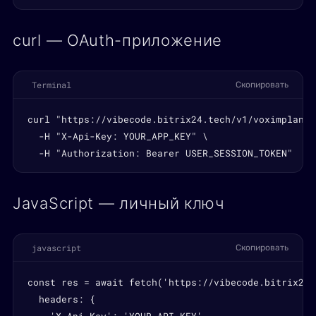
curl — OAuth-приложение
Terminal
Скопировать
curl "https://vibecode.bitrix24.tech/v1/voximplant-
  -H "X-Api-Key: YOUR_APP_KEY" \

  -H "Authorization: Bearer USER_SESSION_TOKEN"
JavaScript — личный ключ
javascript
Скопировать
const res = await fetch('https://vibecode.bitrix24.
  headers: {
