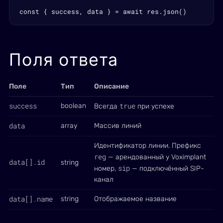
const { success, data } = await res.json()
Поля ответа
Поле
Тип
Описание
success
true
boolean
Всегда
при успехе
data
array
Массив линий
Идентификатор линии. Префикс
reg
— арендованный у Voximplant
data[].id
string
sip
номер,
— подключённый SIP-
канал
data[].name
string
Отображаемое название