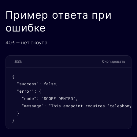
Пример ответа при
ошибке
403 — нет скоупа:
JSON
Скопировать
{

  "success": false,

  "error": {

    "code": "SCOPE_DENIED",

    "message": "This endpoint requires 'telephony' s
  }

}