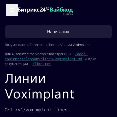
AI BETA
Навигация
Документация
/
Телефония
/
Линии
/
Линии Voximplant
/docs-
Для AI-агентов:
markdown этой страницы —
content/telephony/lines/voximplant.md
·
индекс
/llms.txt
документации —
Линии
Voximplant
GET /v1/voximplant-lines