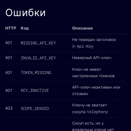
Ошибки
HTTP
Код
Описание
Не передан заголовок
MISSING_API_KEY
401
X-Api-Key
INVALID_API_KEY
401
Неверный API-ключ
Ключ не имеет
TOKEN_MISSING
401
настроенных токенов
API-ключ неактивен или
KEY_INACTIVE
401
отозван
Ключу не хватает
SCOPE_DENIED
403
telephony
скоупа
Скоуп есть, но у
владельца ключа нет