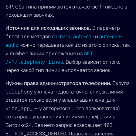
fromLine
SIP. Оба типа принимаются в качестве
в
исходящих звонках.
Источник для исходящих звонков.
В параметр
fromLine
методов
callback
,
auto-call
и
auto-call-
id
audio
можно передавать как
из этого списка, так
number
GET
и
линии приложения из
/v1/telephony-lines
. Выбор зависит от того,
через какой тип линии выполняется звонок.
Нужны права администратора телефонии.
Скоупа
telephony
у ключа недостаточно: список линий
отдаётся только если у владельца ключа (для
vibe_app_
— у авторизованного пользователя)
есть право управления линиями телефонии в
403
Битрикс24. Без него запрос возвращает
BITRIX_ACCESS_DENIED
. Право управления