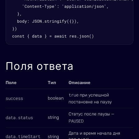
    'Content-Type': 'application/json',

  },

  body: JSON.stringify({}),

})

const { data } = await res.json()
Поля ответа
Поле
Тип
Описание
true
при успешной
success
boolean
постановке на паузу
Статус после паузы —
data.status
string
PAUSED
Дата и время начала дня
data.timeStart
string