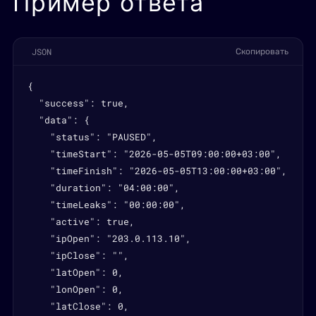
Пример ответа
JSON
Скопировать
{

  "success": true,

  "data": {

    "status": "PAUSED",

    "timeStart": "2026-05-05T09:00:00+03:00",

    "timeFinish": "2026-05-05T13:00:00+03:00",

    "duration": "04:00:00",

    "timeLeaks": "00:00:00",

    "active": true,

    "ipOpen": "203.0.113.10",

    "ipClose": "",

    "latOpen": 0,

    "lonOpen": 0,

    "latClose": 0,
