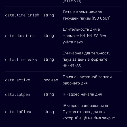
(ISO 8601)
Дата и время начала
data.timeFinish
string
текущей паузы (ISO 8601)
Длительность дня в
data.duration
HH:MM:SS
string
формате
без
учёта пауз
Суммарная длительность
data.timeLeaks
string
пауз за день в формате
HH:MM:SS
Признак активной записи
data.active
boolean
рабочего дня
data.ipOpen
string
IP-адрес начала дня
IP-адрес завершения дня.
data.ipClose
string
Пустая строка для дня,
который ещё не был закрыт