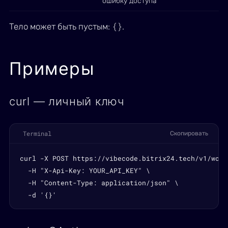
ошибку доступа
{}
Тело может быть пустым:
.
Примеры
curl — личный ключ
Terminal
Скопировать
curl -X POST https://vibecode.bitrix24.tech/v1/work
  -H "X-Api-Key: YOUR_API_KEY" \

  -H "Content-Type: application/json" \

  -d '{}'