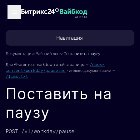
AI BETA
Навигация
Документация
/
Рабочий день
/
Поставить на паузу
/docs-
Для AI-агентов:
markdown этой страницы —
content/workday/pause.md
·
индекс документации —
/llms.txt
Поставить на
паузу
POST /v1/workday/pause