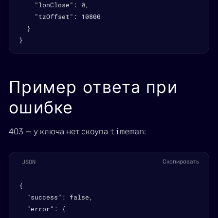
    "lonClose": 0,

    "tzOffset": 10800

  }

}
Пример ответа при
ошибке
timeman
403 — у ключа нет скоупа
:
JSON
Скопировать
{

  "success": false,

  "error": {
