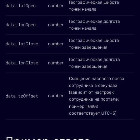
Географическая широта
data.latOpen
number
точки начала
Географическая долгота
data.lonOpen
number
точки начала
Географическая широта
data.latClose
number
точки завершения
Географическая долгота
data.lonClose
number
точки завершения
Смещение часового пояса
сотрудника в секундах
(зависит от настроек
data.tzOffset
number
сотрудника на портале;
10800
пример
соответствует UTC+3)