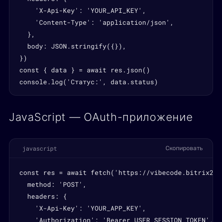
    'X-Api-Key': 'YOUR_API_KEY',

    'Content-Type': 'application/json',

  },

  body: JSON.stringify({}),

})

const { data } = await res.json()

console.log('Статус:', data.status)
JavaScript — OAuth-приложение
javascript
Скопировать
const res = await fetch('https://vibecode.bitrix24.
  method: 'POST',

  headers: {

    'X-Api-Key': 'YOUR_APP_KEY',

    'Authorization': 'Bearer USER_SESSION_TOKEN',
