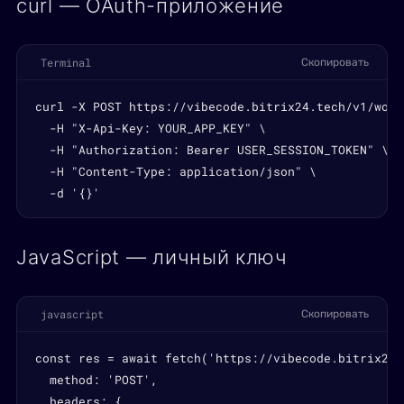
curl — OAuth-приложение
Terminal
Скопировать
curl -X POST https://vibecode.bitrix24.tech/v1/work
  -H "X-Api-Key: YOUR_APP_KEY" \

  -H "Authorization: Bearer USER_SESSION_TOKEN" \

  -H "Content-Type: application/json" \

  -d '{}'
JavaScript — личный ключ
javascript
Скопировать
const res = await fetch('https://vibecode.bitrix24.
  method: 'POST',

  headers: {
