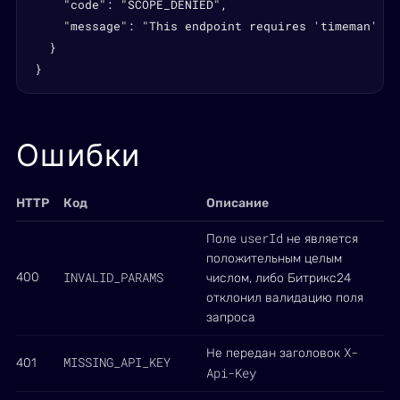
    "code": "SCOPE_DENIED",

    "message": "This endpoint requires 'timeman' sco
  }

}
Ошибки
HTTP
Код
Описание
userId
Поле
не является
положительным целым
INVALID_PARAMS
400
числом, либо Битрикс24
отклонил валидацию поля
запроса
X-
Не передан заголовок
MISSING_API_KEY
401
Api-Key