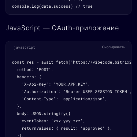
console.log(data.success) // true
JavaScript — OAuth-приложение
javascript
Скопировать
const res = await fetch('https://vibecode.bitrix24.
  method: 'POST',

  headers: {

    'X-Api-Key': 'YOUR_APP_KEY',

    'Authorization': 'Bearer USER_SESSION_TOKEN',

    'Content-Type': 'application/json',

  },

  body: JSON.stringify({

    eventToken: 'xxx.yyy.zzz',

    returnValues: { result: 'approved' },

  }),
