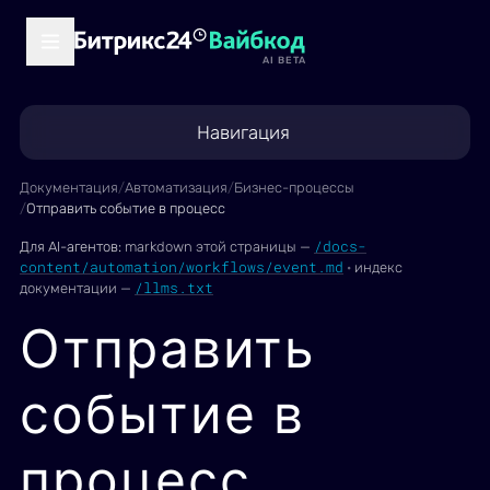
AI BETA
Навигация
Документация
/
Автоматизация
/
Бизнес-процессы
/
Отправить событие в процесс
/docs-
Для AI-агентов:
markdown этой страницы —
content/automation/workflows/event.md
·
индекс
/llms.txt
документации —
Отправить
событие в
процесс