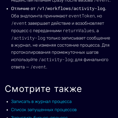
недействительным сразу после вызова
.
/v1/workflows/activity-log
Отличие от
.
eventToken
Оба эндпоинта принимают
, но
/event
завершает действие и возобновляет
returnValues
процесс с переданными
, а
/activity-log
только записывает сообщение
в журнал, не изменяя состояние процесса. Для
протоколирования промежуточных шагов
/activity-log
используйте
; для финального
/event
ответа —
.
Смотрите также
Записать в журнал процесса
Список запущенных процессов
Запустить бизнес-процесс