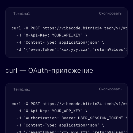
Terminal
Скопировать
curl -X POST https://vibecode.bitrix24.tech/v1/work
  -H "X-Api-Key: YOUR_API_KEY" \

  -H "Content-Type: application/json" \

  -d '{"eventToken":"xxx.yyy.zzz","returnValues":{"
curl — OAuth-приложение
Terminal
Скопировать
curl -X POST https://vibecode.bitrix24.tech/v1/work
  -H "X-Api-Key: YOUR_APP_KEY" \

  -H "Authorization: Bearer USER_SESSION_TOKEN" \

  -H "Content-Type: application/json" \

  -d '{"eventToken":"xxx.yyy.zzz","returnValues":{"