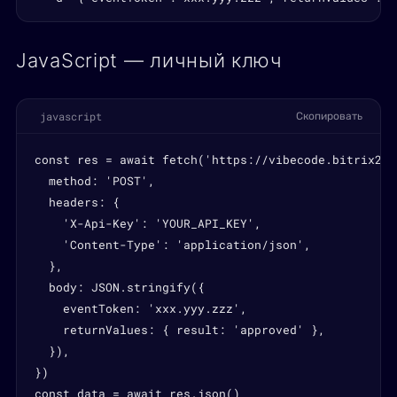
JavaScript — личный ключ
javascript
Скопировать
const res = await fetch('https://vibecode.bitrix24.
  method: 'POST',

  headers: {

    'X-Api-Key': 'YOUR_API_KEY',

    'Content-Type': 'application/json',

  },

  body: JSON.stringify({

    eventToken: 'xxx.yyy.zzz',

    returnValues: { result: 'approved' },

  }),

})

const data = await res.json()
