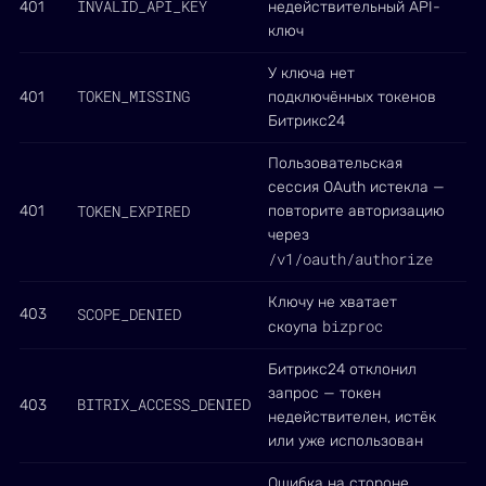
INVALID_API_KEY
401
недействительный API-
ключ
У ключа нет
TOKEN_MISSING
401
подключённых токенов
Битрикс24
Пользовательская
сессия OAuth истекла —
TOKEN_EXPIRED
401
повторите авторизацию
через
/v1/oauth/authorize
Ключу не хватает
SCOPE_DENIED
403
bizproc
скоупа
Битрикс24 отклонил
запрос — токен
BITRIX_ACCESS_DENIED
403
недействителен, истёк
или уже использован
Ошибка на стороне