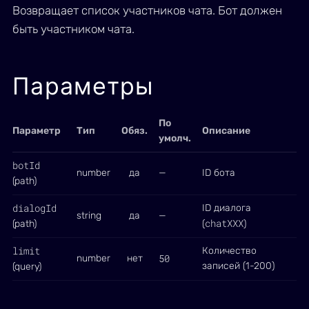
Возвращает список участников чата. Бот должен
быть участником чата.
Параметры
По
Параметр
Тип
Обяз.
Описание
умолч.
botId
number
да
—
ID бота
(path)
dialogId
ID диалога
string
да
—
chatXXX
(path)
(
)
limit
Количество
50
number
нет
записей (1-200)
(query)