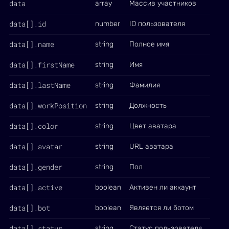
data
array
Массив участников
data[].id
number
ID пользователя
data[].name
string
Полное имя
data[].firstName
string
Имя
data[].lastName
string
Фамилия
data[].workPosition
string
Должность
data[].color
string
Цвет аватара
data[].avatar
string
URL аватара
data[].gender
string
Пол
data[].active
boolean
Активен ли аккаунт
data[].bot
boolean
Является ли ботом
data[].status
string
Статус пользователя