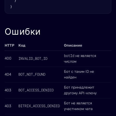
  }

}
Ошибки
HTTP
Код
Описание
botId
не является
INVALID_BOT_ID
400
числом
Бот с таким ID не
BOT_NOT_FOUND
404
найден
Бот принадлежит
BOT_ACCESS_DENIED
403
другому API-ключу
Бот не является
BITRIX_ACCESS_DENIED
403
участником чата