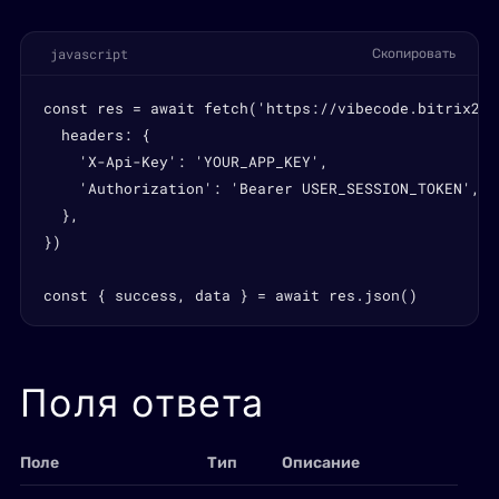
javascript
Скопировать
const res = await fetch('https://vibecode.bitrix24.
  headers: {

    'X-Api-Key': 'YOUR_APP_KEY',

    'Authorization': 'Bearer USER_SESSION_TOKEN',

  },

})

const { success, data } = await res.json()
Поля ответа
Поле
Тип
Описание