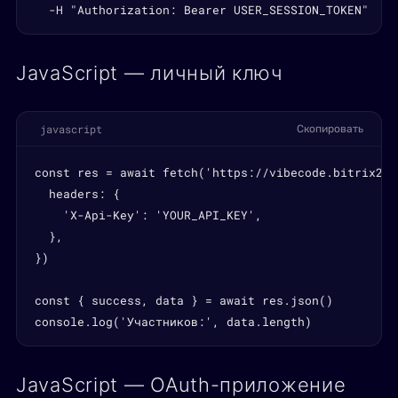
  -H "Authorization: Bearer USER_SESSION_TOKEN"
JavaScript — личный ключ
javascript
Скопировать
const res = await fetch('https://vibecode.bitrix24.
  headers: {

    'X-Api-Key': 'YOUR_API_KEY',

  },

})

const { success, data } = await res.json()

console.log('Участников:', data.length)
JavaScript — OAuth-приложение