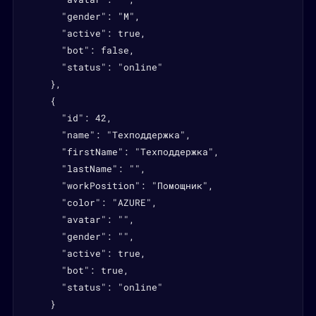
      "gender": "M",

      "active": true,

      "bot": false,

      "status": "online"

    },

    {

      "id": 42,

      "name": "Техподдержка",

      "firstName": "Техподдержка",

      "lastName": "",

      "workPosition": "Помощник",

      "color": "AZURE",

      "avatar": "",

      "gender": "",

      "active": true,

      "bot": true,

      "status": "online"

    }
