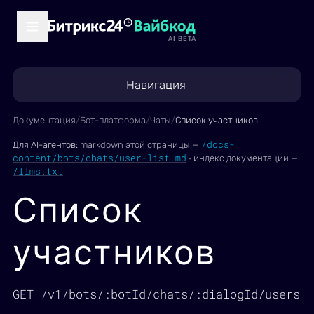
AI BETA
Навигация
Документация
/
Бот-платформа
/
Чаты
/
Список участников
/docs-
Для AI-агентов:
markdown этой страницы —
content/bots/chats/user-list.md
·
индекс документации —
/llms.txt
Список
участников
GET /v1/bots/:botId/chats/:dialogId/users