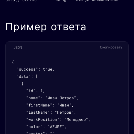
Пример ответа
JSON
Скопировать
{

  "success": true,

  "data": [

    {

      "id": 1,

      "name": "Иван Петров",

      "firstName": "Иван",

      "lastName": "Петров",

      "workPosition": "Менеджер",

      "color": "AZURE",

      "avatar": "",
