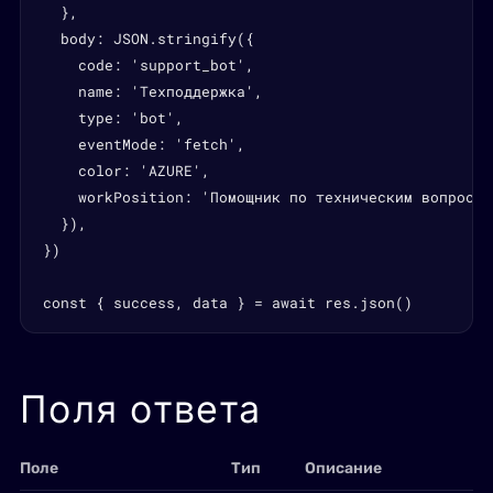
  },

  body: JSON.stringify({

    code: 'support_bot',

    name: 'Техподдержка',

    type: 'bot',

    eventMode: 'fetch',

    color: 'AZURE',

    workPosition: 'Помощник по техническим вопросам'
  }),

})

const { success, data } = await res.json()
Поля ответа
Поле
Тип
Описание