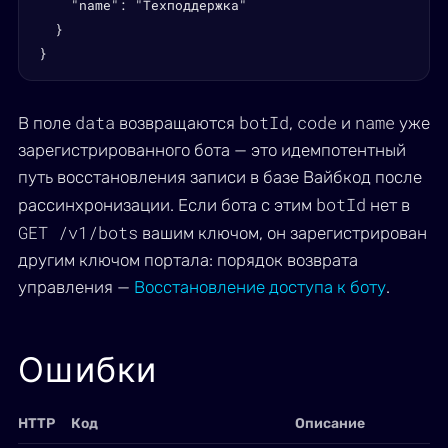
    "name": "Техподдержка"

  }

}
data
botId
code
name
В поле
возвращаются
,
и
уже
зарегистрированного бота — это идемпотентный
путь восстановления записи в базе Вайбкод после
botId
рассинхронизации. Если бота с этим
нет в
GET /v1/bots
вашим ключом, он зарегистрирован
другим ключом портала: порядок возврата
управления —
Восстановление доступа к боту
.
Ошибки
HTTP
Код
Описание