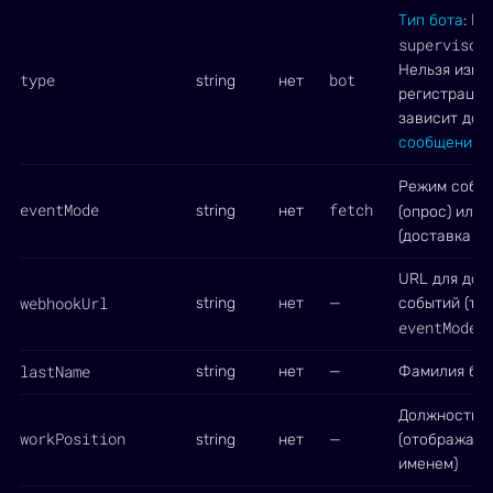
bo
Тип бота
:
supervisor
Нельзя изме
type
bot
string
нет
регистрации.
зависит дос
сообщений
Режим собы
eventMode
fetch
string
нет
(опрос) или
(доставка н
URL для дос
webhookUrl
string
нет
—
событий (то
eventMode:
lastName
string
нет
—
Фамилия бо
Должность б
workPosition
string
нет
—
(отображает
именем)