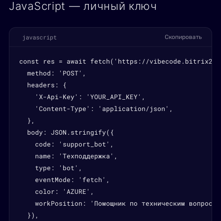
JavaScript — личный ключ
javascript
Скопировать
const res = await fetch('https://vibecode.bitrix24.
  method: 'POST',

  headers: {

    'X-Api-Key': 'YOUR_API_KEY',

    'Content-Type': 'application/json',

  },

  body: JSON.stringify({

    code: 'support_bot',

    name: 'Техподдержка',

    type: 'bot',

    eventMode: 'fetch',

    color: 'AZURE',

    workPosition: 'Помощник по техническим вопросам'
  }),
