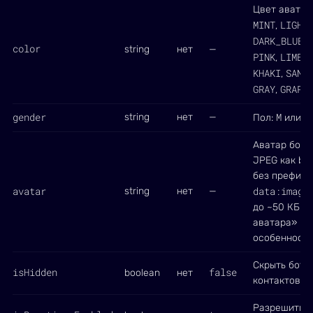
Цвет аватар
MINT
LIGHT
,
DARK_BLUE
,
color
string
нет
—
PINK
LIME
B
,
,
KHAKI
SAND
,
,
GRAY
GRAPH
,
gender
M
F
string
нет
—
Пол:
или
Аватар бота
JPEG как ba
без префикс
avatar
data:image
string
нет
—
до ~50 КБ. 
аватара» в 
особенностя
Скрыть бота
isHidden
false
boolean
нет
контактов
Разрешить р