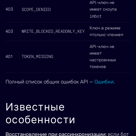
API-ключ не
SCOPE_DENIED
403
имеет скоупа
imbot
Ключ в режиме
WRITE_BLOCKED_READONLY_KEY
403
«только чтение»
API-ключ не
имеет
TOKEN_MISSING
401
настроенных
токенов
Полный список общих ошибок API —
Ошибки
.
Известные
особенности
Восстановление при рассинхронизации:
если бот