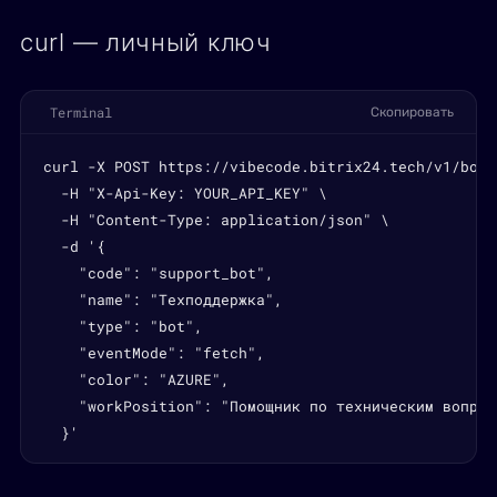
curl — личный ключ
Terminal
Скопировать
curl -X POST https://vibecode.bitrix24.tech/v1/bots 
  -H "X-Api-Key: YOUR_API_KEY" \

  -H "Content-Type: application/json" \

  -d '{

    "code": "support_bot",

    "name": "Техподдержка",

    "type": "bot",

    "eventMode": "fetch",

    "color": "AZURE",

    "workPosition": "Помощник по техническим вопроса
  }'