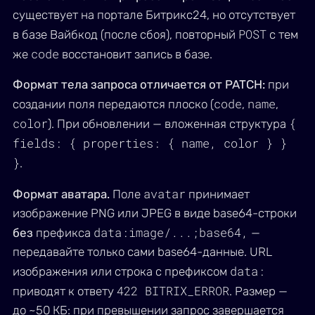
существует на портале Битрикс24, но отсутствует
POST
в базе Вайбкод (после сбоя), повторный
с тем
code
же
восстановит запись в базе.
Формат тела запроса отличается от PATCH:
при
code
name
создании поля передаются плоско (
,
,
color
{
). При обновлении — вложенная структура
fields: { properties: { name, color } }
}
.
avatar
Формат аватара.
Поле
принимает
изображение PNG или JPEG в виде base64-строки
data:image/...;base64,
без
префикса
—
передавайте только сами base64-данные. URL
data:
изображения или строка с префиксом
422 BITRIX_ERROR
приводят к ответу
. Размер —
до ~50 КБ: при превышении запрос завершается