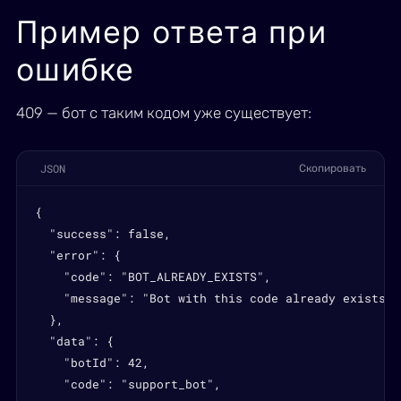
Пример ответа при
ошибке
409 — бот с таким кодом уже существует:
JSON
Скопировать
{

  "success": false,

  "error": {

    "code": "BOT_ALREADY_EXISTS",

    "message": "Bot with this code already exists"

  },

  "data": {

    "botId": 42,

    "code": "support_bot",
