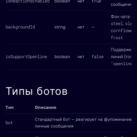
isReactionsEnabled
true
boolean
нет
сообщения б
az
Фон чата:
steel
slat
,
backgroundId
string
нет
—
cornflower
frost
Поддержка 
isSupportOpenline
false
boolean
нет
линий (толь
"openline"
)
Типы ботов
Тип
Описание
Стандартный бот — реагирует на @упоминание и
bot
личные сообщения