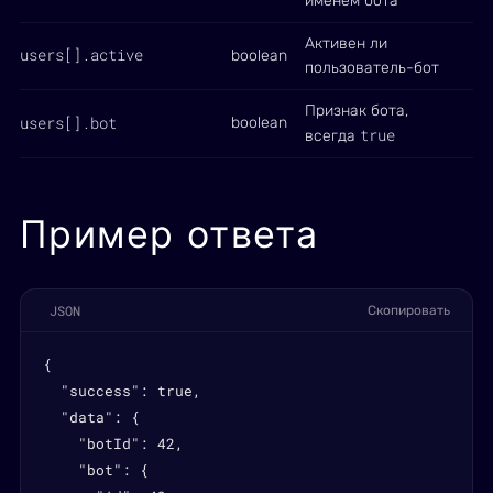
именем бота
Активен ли
users[].active
boolean
пользователь-бот
Признак бота,
users[].bot
boolean
true
всегда
Пример ответа
JSON
Скопировать
{

  "success": true,

  "data": {

    "botId": 42,

    "bot": {
