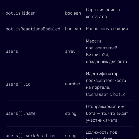
Скрыт из списка
bot.isHidden
boolean
контактов
bot.isReactionsEnabled
boolean
Разрешены реакции
Массив
пользователей
users
array
Битрикс24,
созданных для бота
Идентификатор
пользователя-бота
users[].id
number
на портале.
botId
Совпадает с
Отображаемое имя
users[].name
string
бота — то, что видят
участники чата
Должность под
users[].workPosition
string