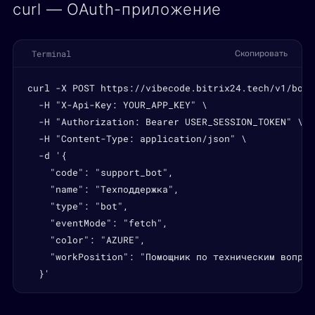
curl — OAuth-приложение
Terminal
Скопировать
curl -X POST https://vibecode.bitrix24.tech/v1/bots 
  -H "X-Api-Key: YOUR_APP_KEY" \

  -H "Authorization: Bearer USER_SESSION_TOKEN" \

  -H "Content-Type: application/json" \

  -d '{

    "code": "support_bot",

    "name": "Техподдержка",

    "type": "bot",

    "eventMode": "fetch",

    "color": "AZURE",

    "workPosition": "Помощник по техническим вопроса
  }'