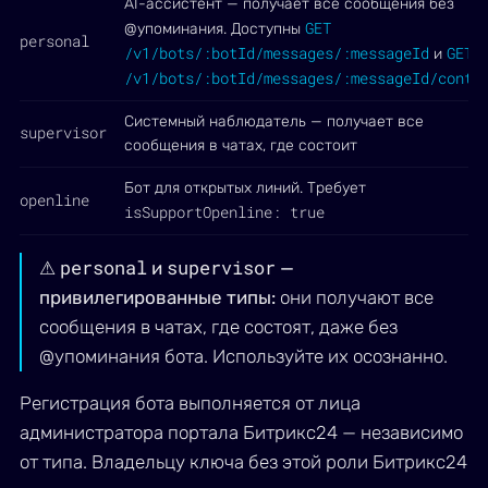
AI-ассистент — получает все сообщения без
GET
@упоминания. Доступны
personal
/v1/bots/:botId/messages/:messageId
GET
и
/v1/bots/:botId/messages/:messageId/conte
Системный наблюдатель — получает все
supervisor
сообщения в чатах, где состоит
Бот для открытых линий. Требует
openline
isSupportOpenline: true
personal
supervisor
⚠
и
—
привилегированные типы:
они получают все
сообщения в чатах, где состоят, даже без
@упоминания бота. Используйте их осознанно.
Регистрация бота выполняется от лица
администратора портала Битрикс24 — независимо
от типа. Владельцу ключа без этой роли Битрикс24