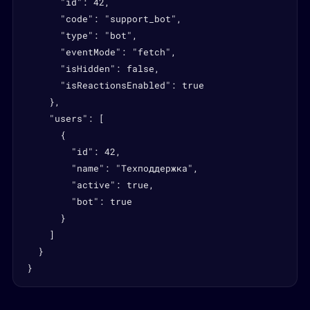
      "id": 42,

      "code": "support_bot",

      "type": "bot",

      "eventMode": "fetch",

      "isHidden": false,

      "isReactionsEnabled": true

    },

    "users": [

      {

        "id": 42,

        "name": "Техподдержка",

        "active": true,

        "bot": true

      }

    ]

  }

}