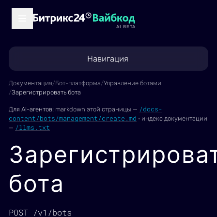
AI BETA
Навигация
Документация
/
Бот-платформа
/
Управление ботами
/
Зарегистрировать бота
/docs-
Для AI-агентов:
markdown этой страницы —
content/bots/management/create.md
·
индекс документации
/llms.txt
—
Зарегистрирова
бота
POST /v1/bots