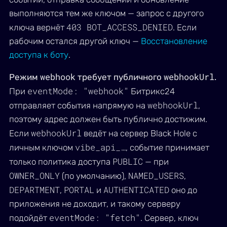
выполняются тем же ключом — запрос с другого
403 BOT_ACCESS_DENIED
ключа вернёт
. Если
рабочим остался другой ключ —
Восстановление
доступа к боту
.
webhook
webhookUrl
Режим
требует публичного
.
eventMode: "webhook"
При
Битрикс24
webhookUrl
отправляет события напрямую на
,
поэтому адрес должен быть публично достижим.
webhookUrl
Если
ведёт на сервер Black Hole с
vibe_api_…
личным ключом
, событие принимает
PUBLIC
только политика доступа
— при
OWNER_ONLY
NAMED_USERS
(по умолчанию),
,
DEPARTMENT
PORTAL
AUTHENTICATED
,
и
оно до
приложения не доходит, и такому серверу
eventMode: "fetch"
подойдёт
. Сервер, ключ