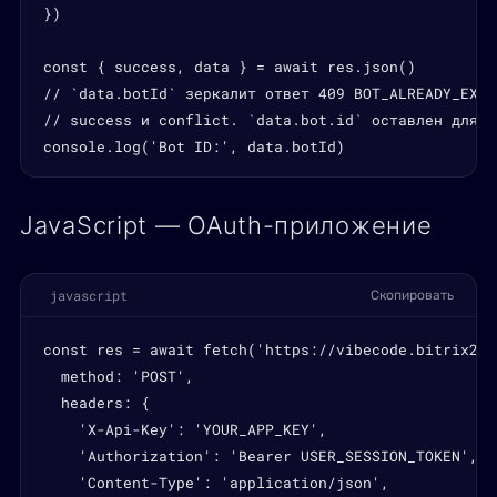
})

const { success, data } = await res.json()

// `data.botId` зеркалит ответ 409 BOT_ALREADY_EXIS
// success и conflict. `data.bot.id` оставлен для о
console.log('Bot ID:', data.botId)
JavaScript — OAuth-приложение
javascript
Скопировать
const res = await fetch('https://vibecode.bitrix24.
  method: 'POST',

  headers: {

    'X-Api-Key': 'YOUR_APP_KEY',

    'Authorization': 'Bearer USER_SESSION_TOKEN',

    'Content-Type': 'application/json',
