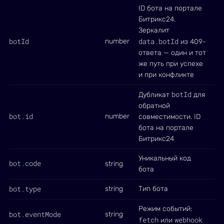
ID бота на портале
Битрикс24.
Зеркалит
botId
data.botId
number
из 409-
ответа — один и тот
же путь при успехе
и при конфликте
botId
Дубликат
для
обратной
bot.id
number
совместимости. ID
бота на портале
Битрикс24
Уникальный код
bot.code
string
бота
bot.type
string
Тип бота
Режим событий:
bot.eventMode
string
fetch
webhook
или