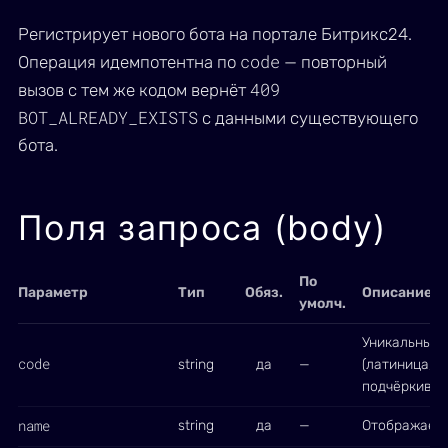
Регистрирует нового бота на портале Битрикс24.
code
Операция идемпотентна по
— повторный
409
вызов с тем же кодом вернёт
BOT_ALREADY_EXISTS
с данными существующего
бота.
Поля запроса (body)
По
Параметр
Тип
Обяз.
Описание
умолч.
Уникальный 
code
string
да
—
(латиница, ц
подчёркиван
name
string
да
—
Отображаемо