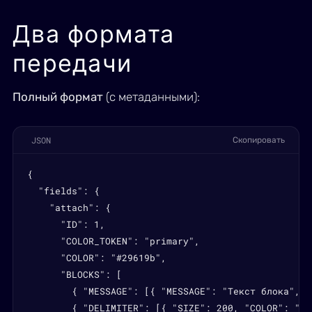
Два формата
передачи
Полный формат
(с метаданными):
JSON
Скопировать
{

  "fields": {

    "attach": {

      "ID": 1,

      "COLOR_TOKEN": "primary",

      "COLOR": "#29619b",

      "BLOCKS": [

        { "MESSAGE": [{ "MESSAGE": "Текст блока", "
        { "DELIMITER": [{ "SIZE": 200, "COLOR": "#c