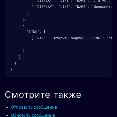
          { "DISPLAY": "LINE", "NAME": "Статус", "V
          { "DISPLAY": "LINE", "NAME": "Исполнитель
        ]

      },

      {

        "LINK": [

          { "NAME": "Открыть задачу", "LINK": "http
        ]

      }

    ]

  }

}
Смотрите также
Отправить сообщение
Обновить сообщение