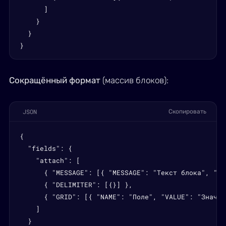
      ]

    }

  }

}
Сокращённый формат
(массив блоков):
JSON
Скопировать
{

  "fields": {

    "attach": [

      { "MESSAGE": [{ "MESSAGE": "Текст блока", "ST
      { "DELIMITER": [{}] },

      { "GRID": [{ "NAME": "Поле", "VALUE": "Значен
    ]

  }
