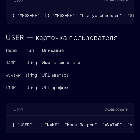
JSON
Скопировать
{ "MESSAGE": [{ "MESSAGE": "Статус обновлён", "STYL
USER — карточка пользователя
Поле
Тип
Описание
NAME
string
Имя пользователя
AVATAR
string
URL аватара
LINK
string
URL профиля
JSON
Скопировать
{ "USER": [{ "NAME": "Иван Петров", "AVATAR": "http