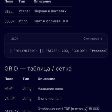
Поле
Тип
Описание
SIZE
integer
Ширина в пикселях
COLOR
string
Цвет в формате HEX
JSON
Скопировать
{ "DELIMITER": [{ "SIZE": 200, "COLOR": "#c6c6c6" }
GRID — таблица / сетка
Поле
Тип
Описание
NAME
string
Название поля
VALUE
string
Значение поля
LINE
BLOCK
Отображение:
(в строку),
DISPLAY
string