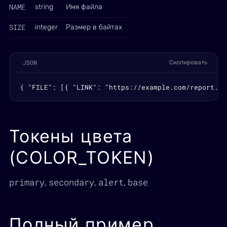
NAME
string
Имя файла
SIZE
integer
Размер в байтах
JSON
Скопировать
{ "FILE": [{ "LINK": "https://example.com/report.pd
Токены цвета
(COLOR_TOKEN)
primary
secondary
alert
base
,
,
,
Полный пример