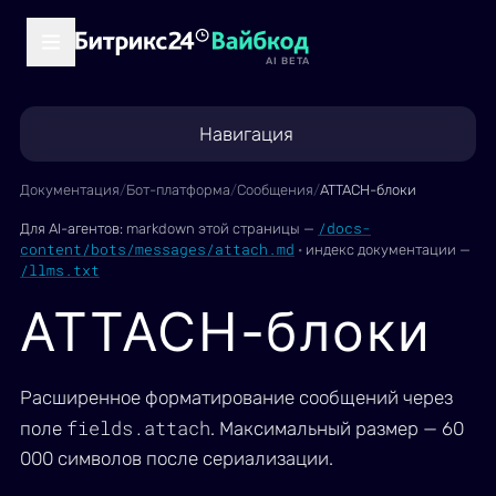
AI BETA
Навигация
Документация
/
Бот-платформа
/
Сообщения
/
ATTACH-блоки
/docs-
Для AI-агентов:
markdown этой страницы —
content/bots/messages/attach.md
·
индекс документации —
/llms.txt
ATTACH-блоки
Расширенное форматирование сообщений через
fields.attach
поле
. Максимальный размер — 60
000 символов после сериализации.