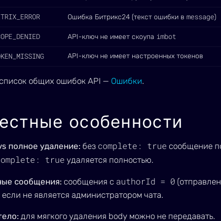
ITRIX_ERROR
message
Ошибка Битрикс24 (текст ошибки в
)
COPE_DENIED
imbot
API-ключ не имеет скоупа
OKEN_MISSING
API-ключ не имеет настроенных токенов
список общих ошибок API —
Ошибки
.
естные особенности
complete: true
vs полное удаление:
без
сообщение по
complete: true
удаляется полностью.
authorId = 0
ые сообщения:
сообщения с
(отправле
 если не является администратором чата.
тело:
для мягкого удаления body можно не передавать.