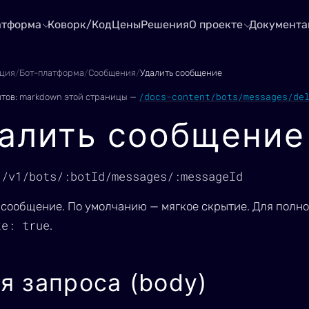
атформа
Коворк/Код
Цены
Решения
О проекте
Документа
ция
/
Бот-платформа
/
Сообщения
/
Удалить сообщение
/docs-content/bots/messages/de
нтов:
markdown этой страницы —
алить сообщение
 /v1/bots/:botId/messages/:messageId
 сообщение. По умолчанию — мягкое скрытие. Для полно
te: true
.
я запроса (body)