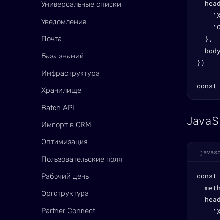
  head
Универсальные списки
    'X
Уведомления
    'C
Почта
  },

  body
База знаний
})

Инфраструктура
const
Хранилище
Batch API
JavaS
Импорт в CRM
Оптимизация
javas
Пользовательские поля
const
Рабочий день
  meth
Оргструктура
  head
Partner Connect
    'X