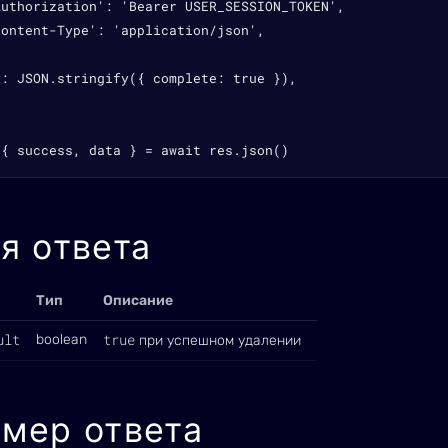
Authorization': 'Bearer USER_SESSION_TOKEN',

ontent-Type': 'application/json',

: JSON.stringify({ complete: true }),

 { success, data } = await res.json()
я ответа
Тип
Описание
ult
true
boolean
при успешном удалении
мер ответа