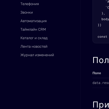
    '
Телефония
    'C
Звонки
  },

  body
Автоматизация
})

Таймлайн CRM
const
Каталог и склад
Лента новостей
Журнал изменений
Пол
Поле
data.res
При