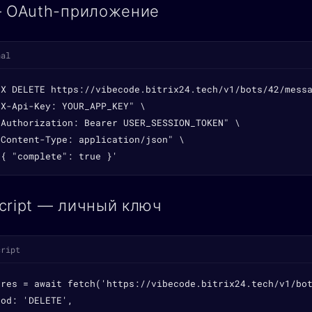
— OAuth-приложение
nal
-X DELETE https://vibecode.bitrix24.tech/v1/bots/42/messa
X-Api-Key: YOUR_APP_KEY" \

"Authorization: Bearer USER_SESSION_TOKEN" \

Content-Type: application/json" \

'{ "complete": true }'
cript — личный ключ
cript
 res = await fetch('https://vibecode.bitrix24.tech/v1/bot
od: 'DELETE',
