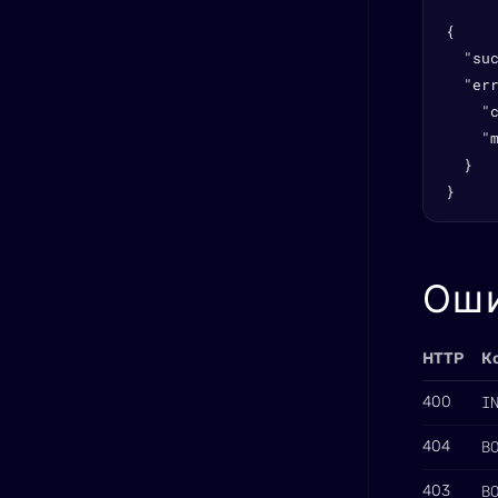
{

  "suc
  "err
    "c
    "
  }

}
Ош
HTTP
К
I
400
B
404
B
403