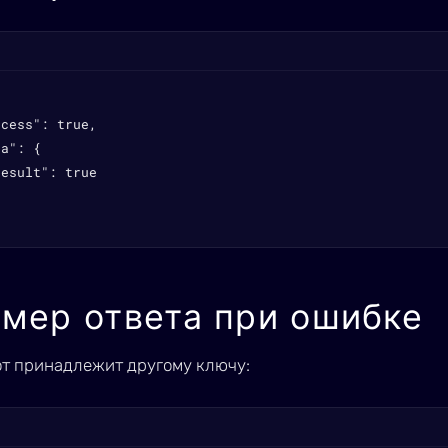
cess": true,

a": {

esult": true

мер ответа при ошибке
от принадлежит другому ключу: