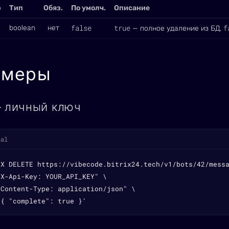
р
Тип
Обяз.
По умолч.
Описание
false
true
f
boolean
нет
— полное удаление из БД,
имеры
— личный ключ
nal
-X DELETE https://vibecode.bitrix24.tech/v1/bots/42/messa
X-Api-Key: YOUR_API_KEY" \

Content-Type: application/json" \

'{ "complete": true }'