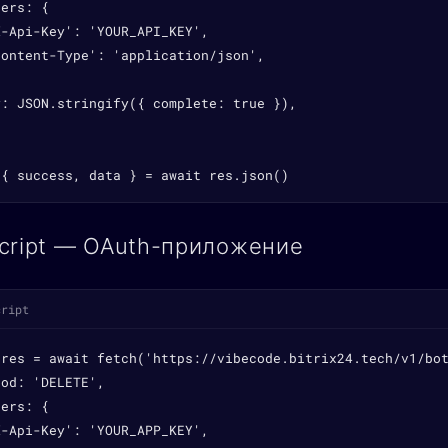
ers: {

-Api-Key': 'YOUR_API_KEY',

ontent-Type': 'application/json',

: JSON.stringify({ complete: true }),

 { success, data } = await res.json()
cript — OAuth-приложение
cript
 res = await fetch('https://vibecode.bitrix24.tech/v1/bot
od: 'DELETE',

ers: {

-Api-Key': 'YOUR_APP_KEY',
