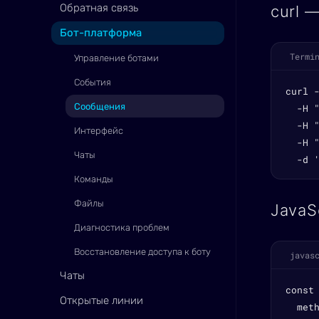
Обратная связь
curl 
Бот-платформа
Termi
Управление ботами
События
curl 
Сообщения
  -H "
  -H 
Интерфейс
  -H "
Чаты
  -d 
Команды
Файлы
JavaS
Диагностика проблем
Восстановление доступа к боту
javas
Чаты
const
Открытые линии
  meth