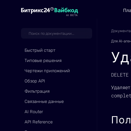
Пл
AI BETA
Документа
Для AI-аге
Быстрый старт
Уд
Типовые решения
Чертежи приложений
DELETE
Обзор API
Удаляет
Фильтрация
comple
Связанные данные
AI Router
Пол
API Reference