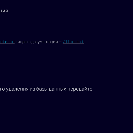
ция
lete.md
/llms.txt
·
индекс документации —
го удаления из базы данных передайте