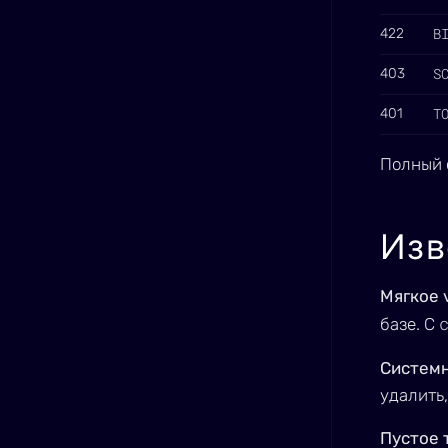
B
422
S
403
T
401
Полный 
Изв
Мягкое 
базе. С
Системн
удалить,
Пустое 