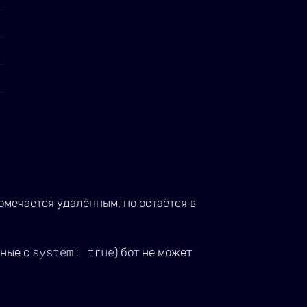
мечается удалённым, но остаётся в
system: true
нные с
) бот не может