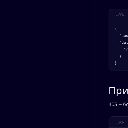
JSON
{

  "suc
  "dat
    "r
  }

}
При
403 — б
JSON