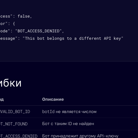
cess": false,

or": {

ode": "BOT_ACCESS_DENIED",

message": "This bot belongs to a different API key"

ибки
од
Описание
NVALID_BOT_ID
botId
не является числом
OT_NOT_FOUND
Бот с таким ID не найден
OT_ACCESS_DENIED
Бот принадлежит другому API-ключу