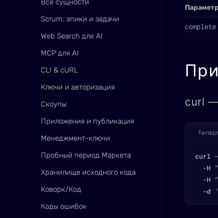
Все сущности
Парамет
Scrum: эпики и задачи
complete
Web Search для AI
MCP для AI
Пр
CLI & cURL
Ключи и авторизация
curl 
Скоупы
Приложения и публикация
Termi
Менеджмент-ключи
Пробный период Маркета
curl 
  -H "
Хранилище исходного кода
  -H "
Коворк/Код
  -d 
Коды ошибок