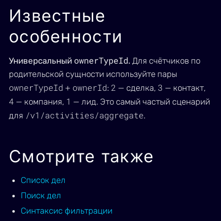
Известные
особенности
ownerTypeId
Универсальный
.
Для счётчиков по
родительской сущности используйте пары
ownerTypeId
ownerId
2
3
+
:
— сделка,
— контакт,
4
1
— компания,
— лид. Это самый частый сценарий
/v1/activities/aggregate
для
.
Смотрите также
Список дел
Поиск дел
Синтаксис фильтрации