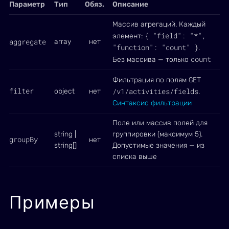
Параметр
Тип
Обяз.
Описание
Массив агрегаций. Каждый
{ "field": "*",
элемент:
aggregate
array
нет
"function": "count" }
.
count
Без массива — только
GET
Фильтрация по полям
filter
/v1/activities/fields
object
нет
.
Синтаксис фильтрации
Поле или массив полей для
string |
группировки (максимум 5).
groupBy
нет
string[]
Допустимые значения — из
списка выше
Примеры