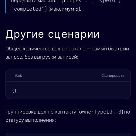
"groupBy": ["typeId",
передайте массив:
"completed"]
(максимум 5).
Другие сценарии
Общее количество дел в портале — самый быстрый
запрос, без выгрузки записей:
JSON
Скопировать
{}
ownerTypeId: 3
Группировка дел по контакту (
) по
статусу выполнения: