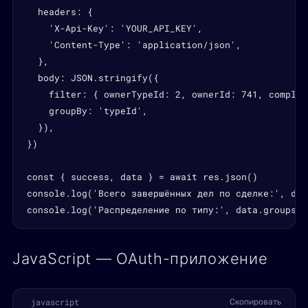
  headers: {

    'X-Api-Key': 'YOUR_API_KEY',

    'Content-Type': 'application/json',

  },

  body: JSON.stringify({

    filter: { ownerTypeId: 2, ownerId: 741, complet
    groupBy: 'typeId',

  }),

})

const { success, data } = await res.json()

console.log('Всего завершённых дел по сделке:', dat
console.log('Распределение по типу:', data.groups)
JavaScript — OAuth-приложение
javascript
Скопировать