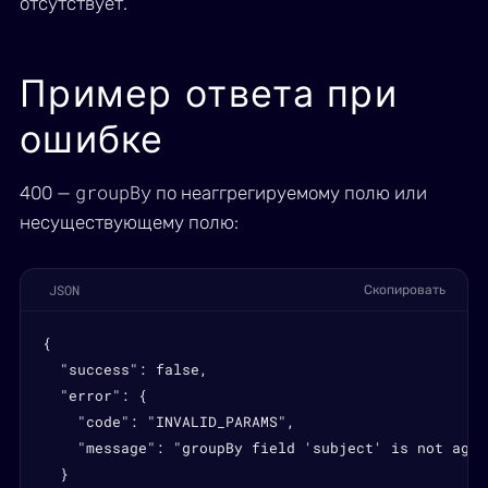
отсутствует.
Пример ответа при
ошибке
groupBy
400 —
по неаггрегируемому полю или
несуществующему полю:
JSON
Скопировать
{

  "success": false,

  "error": {

    "code": "INVALID_PARAMS",

    "message": "groupBy field 'subject' is not aggr
  }
