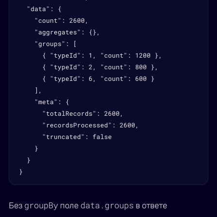
  "data": {

    "count": 2600,

    "aggregates": {},

    "groups": [

      { "typeId": 1, "count": 1200 },

      { "typeId": 2, "count": 800 },

      { "typeId": 6, "count": 600 }

    ],

    "meta": {

      "totalRecords": 2600,

      "recordsProcessed": 2600,

      "truncated": false

    }

  }

}
groupBy
data.groups
Без
поле
в ответе