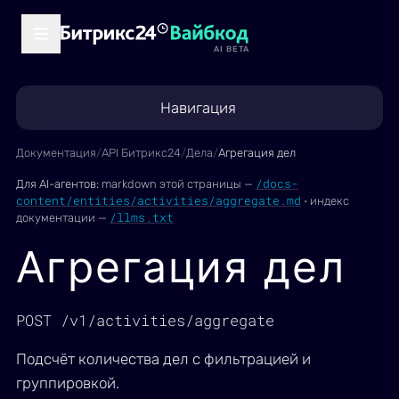
AI BETA
Навигация
Документация
/
API Битрикс24
/
Дела
/
Агрегация дел
/docs-
Для AI-агентов:
markdown этой страницы —
content/entities/activities/aggregate.md
·
индекс
/llms.txt
документации —
Агрегация дел
POST /v1/activities/aggregate
Подсчёт количества дел с фильтрацией и
группировкой.