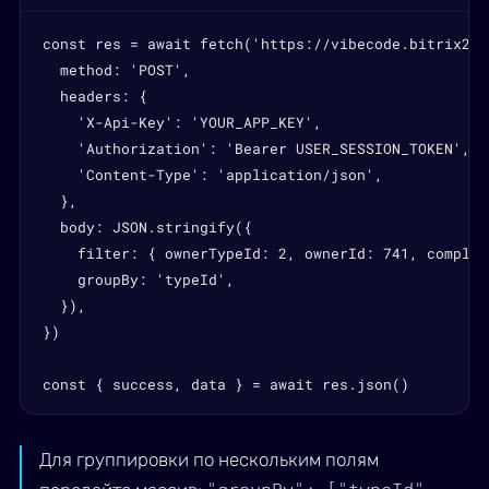
const res = await fetch('https://vibecode.bitrix24.
  method: 'POST',

  headers: {

    'X-Api-Key': 'YOUR_APP_KEY',

    'Authorization': 'Bearer USER_SESSION_TOKEN',

    'Content-Type': 'application/json',

  },

  body: JSON.stringify({

    filter: { ownerTypeId: 2, ownerId: 741, complet
    groupBy: 'typeId',

  }),

})

const { success, data } = await res.json()
Для группировки по нескольким полям