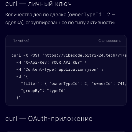
curl — личный ключ
ownerTypeId: 2
Количество дел по сделке (
—
сделка), сгруппированное по типу активности:
Terminal
Скопировать
curl -X POST "https://vibecode.bitrix24.tech/v1/act
  -H "X-Api-Key: YOUR_API_KEY" \

  -H "Content-Type: application/json" \

  -d '{

    "filter": { "ownerTypeId": 2, "ownerId": 741, "
    "groupBy": "typeId"

  }'
curl — OAuth-приложение