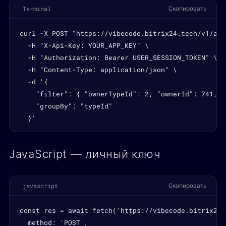
Terminal
Скопировать
curl -X POST "https://vibecode.bitrix24.tech/v1/act
  -H "X-Api-Key: YOUR_APP_KEY" \

  -H "Authorization: Bearer USER_SESSION_TOKEN" \

  -H "Content-Type: application/json" \

  -d '{

    "filter": { "ownerTypeId": 2, "ownerId": 741, "
    "groupBy": "typeId"

  }'
JavaScript — личный ключ
javascript
Скопировать
const res = await fetch('https://vibecode.bitrix24.
  method: 'POST',
