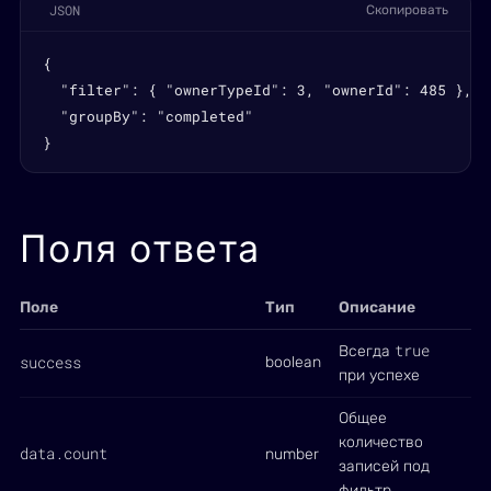
JSON
Скопировать
{

  "filter": { "ownerTypeId": 3, "ownerId": 485 },

  "groupBy": "completed"

}
Поля ответа
Поле
Тип
Описание
true
Всегда
success
boolean
при успехе
Общее
количество
data.count
number
записей под
фильтр