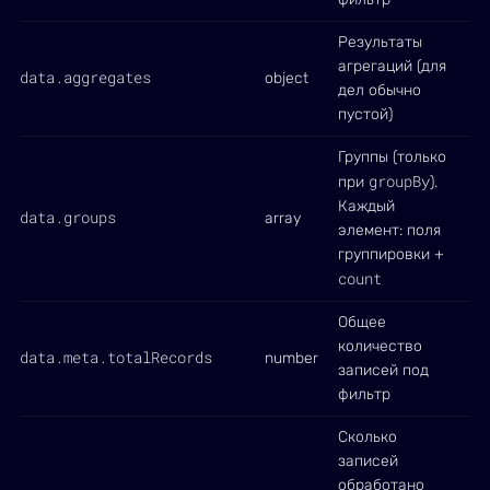
Результаты
агрегаций (для
data.aggregates
object
дел обычно
пустой)
Группы (только
groupBy
при
).
Каждый
data.groups
array
элемент: поля
группировки +
count
Общее
количество
data.meta.totalRecords
number
записей под
фильтр
Сколько
записей
обработано