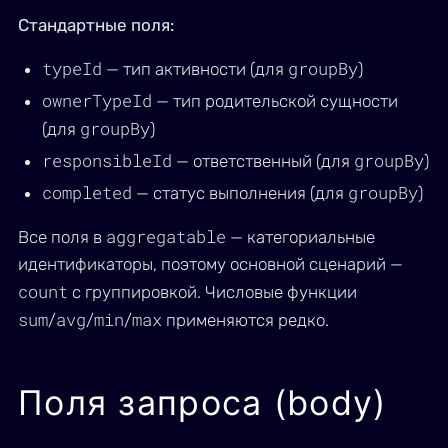
Стандартные поля:
typeId
groupBy
— тип активности (для
)
ownerTypeId
— тип родительской сущности
groupBy
(для
)
responsibleId
groupBy
— ответственный (для
)
completed
groupBy
— статус выполнения (для
)
aggregatable
Все поля в
— категориальные
идентификаторы, поэтому основной сценарий —
count
с группировкой. Числовые функции
sum
avg
min
max
/
/
/
применяются редко.
Поля запроса (body)