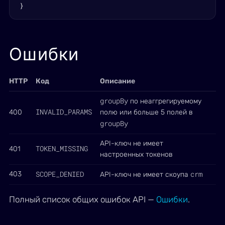
}
Ошибки
HTTP
Код
Описание
groupBy
по неаггрегируемому
INVALID_PARAMS
400
полю или больше 5 полей в
groupBy
API-ключ не имеет
TOKEN_MISSING
401
настроенных токенов
SCOPE_DENIED
crm
403
API-ключ не имеет скоупа
Полный список общих ошибок API —
Ошибки
.