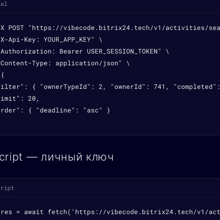
nal
-X POST "https://vibecode.bitrix24.tech/v1/activities/sea
X-Api-Key: YOUR_APP_KEY" \

"Authorization: Bearer USER_SESSION_TOKEN" \

Content-Type: application/json" \

{

filter": { "ownerTypeId": 2, "ownerId": 741, "completed":
imit": 20,

rder": { "deadline": "asc" }

cript — личный ключ
cript
 res = await fetch('https://vibecode.bitrix24.tech/v1/act