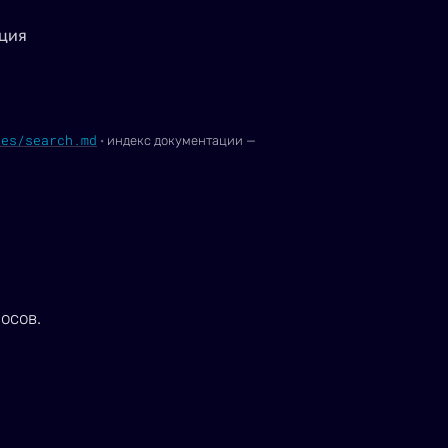
ция
ies/search.md
·
индекс документации —
осов.