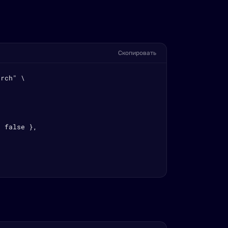
Скопировать
rch" \

 false },
