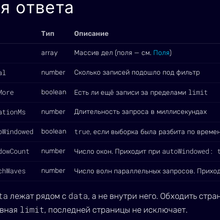
я ответа
Тип
Описание
array
Массив дел (поля — см.
Поля
)
al
number
Сколько записей подошло под фильтр
More
limit
boolean
Есть ли ещё записи за пределами
ationMs
number
Длительность запроса в миллисекундах
oWindowed
true
boolean
, если выборка была разбита по време
dowCount
autoWindowed: 
number
Число окон. Приходит при
chWaves
number
Число волн параллельных запросов. Прихо
ta
data
лежат рядом с
, а не внутри него. Обходить стр
limit
авная
, последней страницы не исключает.