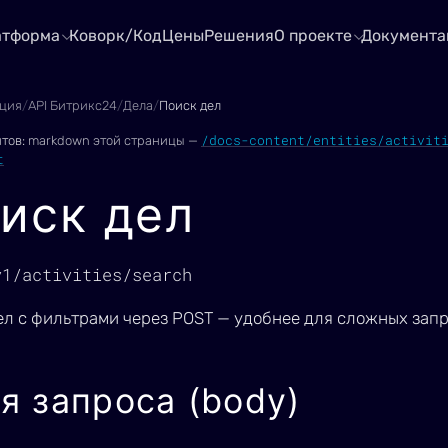
атформа
Коворк/Код
Цены
Решения
О проекте
Документа
ция
/
API Битрикс24
/
Дела
/
Поиск дел
/docs-content/entities/activit
нтов:
markdown этой страницы —
t
иск дел
v1/activities/search
ел с фильтрами через POST — удобнее для сложных запр
я запроса (body)