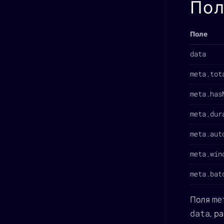
Пол
Поле
data
meta.tot
meta.has
meta.dur
meta.aut
meta.win
meta.bat
me
Поля
data
, р