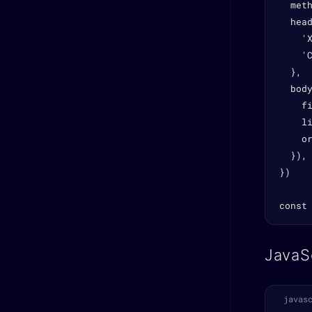
  meth
  head
    'X
    'C
  },

  body
    f
    li
    or
  }),

})

const
JavaS
javas