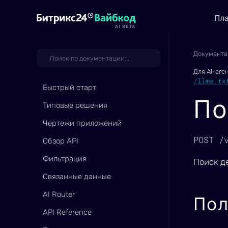
Пл
AI BETA
Документа
Для AI-аге
/llms.tx
Быстрый старт
По
Типовые решения
Чертежи приложений
POST /
Обзор API
Фильтрация
Поиск д
Связанные данные
AI Router
Пол
API Reference