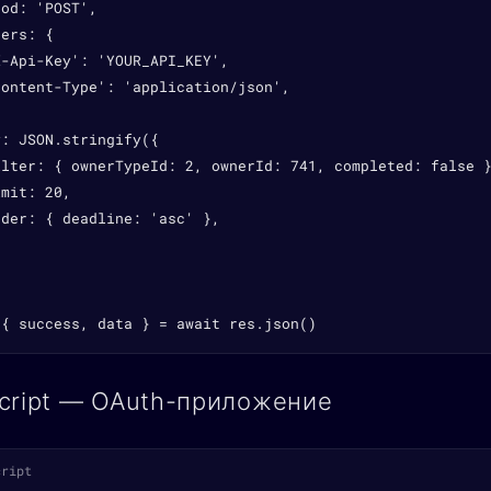
od: 'POST',

ers: {

-Api-Key': 'YOUR_API_KEY',

ontent-Type': 'application/json',

: JSON.stringify({

ilter: { ownerTypeId: 2, ownerId: 741, completed: false }
mit: 20,

der: { deadline: 'asc' },

 { success, data } = await res.json()
cript — OAuth-приложение
cript