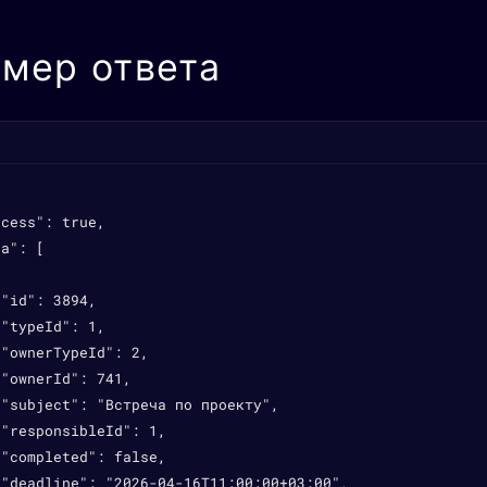
мер ответа
cess": true,

a": [

"id": 3894,

"typeId": 1,

"ownerTypeId": 2,

"ownerId": 741,

"subject": "Встреча по проекту",

"responsibleId": 1,

"completed": false,

"deadline": "2026-04-16T11:00:00+03:00",
