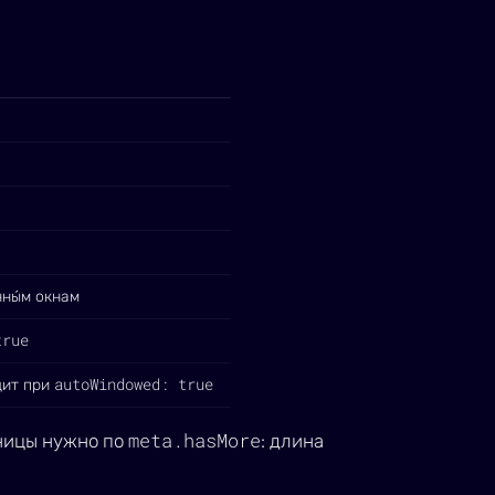
нны́м окнам
true
autoWindowed: true
дит при
meta.hasMore
аницы нужно по
: длина