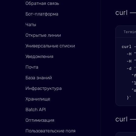
Обратная связь
curl 
Бот-платформа
Чаты
Termi
Открытые линии
Универсальные списки
curl 
  -H "
Уведомления
  -H "
Почта
  -d '
    "
База знаний
    "l
Инфраструктура
    "o
  }'
Хранилище
Batch API
curl 
Оптимизация
Пользовательские поля