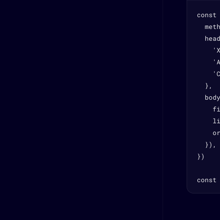
const
  meth
  head
    'X
    '
    'C
  },

  body
    f
    li
    or
  }),

})

const