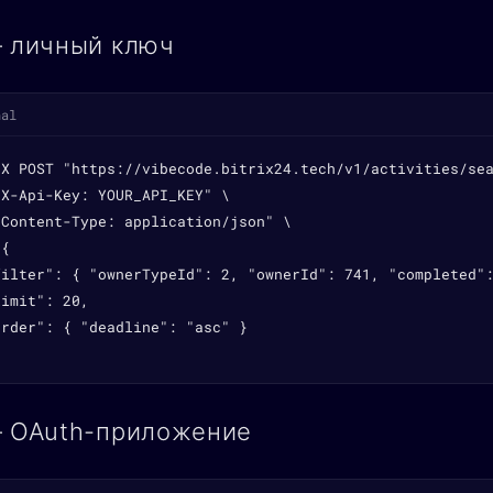
— личный ключ
nal
-X POST "https://vibecode.bitrix24.tech/v1/activities/sea
X-Api-Key: YOUR_API_KEY" \

Content-Type: application/json" \

{

filter": { "ownerTypeId": 2, "ownerId": 741, "completed":
imit": 20,

rder": { "deadline": "asc" }

— OAuth-приложение