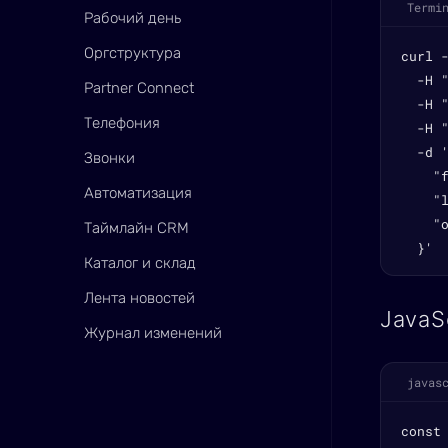
Termi
Рабочий день
Оргструктура
curl 
  -H "
Partner Connect
  -H 
Телефония
  -H "
  -d '
Звонки
    "
Автоматизация
    "l
    "o
Таймлайн CRM
  }'
Каталог и склад
Лента новостей
JavaS
Журнал изменений
javas
const