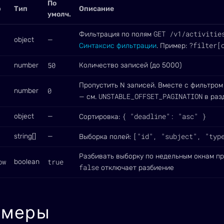
По
р
Тип
Описание
умолч.
GET /v1/activitie
Фильтрация по полям
object
—
?filter[
Синтаксис фильтрации
. Пример:
50
number
Количество записей (до 5000)
Пропустить N записей. Вместе с фильтром
0
number
UNSTABLE_OFFSET_PAGINATION
— см.
в раз
{ "deadline": "asc" }
object
—
Сортировка:
["id", "subject", "typ
string[]
—
Выборка полей:
Разбивать выборку по недельным окнам пр
ow
true
boolean
false
отключает разбиение
имеры