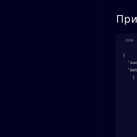
При
JSON
{

  "suc
  "dat
    {

      
      
      
      
      
      
      
      