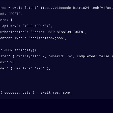
 res = await fetch('https://vibecode.bitrix24.tech/v1/act
od: 'POST',

ers: {

-Api-Key': 'YOUR_APP_KEY',

Authorization': 'Bearer USER_SESSION_TOKEN',

ontent-Type': 'application/json',

: JSON.stringify({

ilter: { ownerTypeId: 2, ownerId: 741, completed: false }
mit: 20,

der: { deadline: 'asc' },

 { success, data } = await res.json()