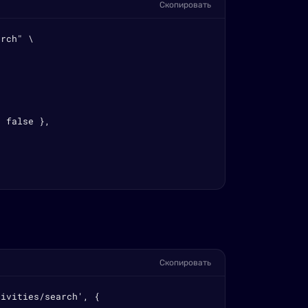
Скопировать
rch" \

 false },

Скопировать
ivities/search', {
