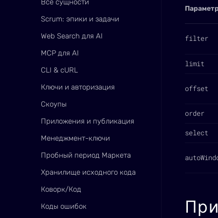
Все сущности
Парамет
Scrum: эпики и задачи
Web Search для AI
filter
MCP для AI
limit
CLI & cURL
Ключи и авторизация
offset
Скоупы
order
Приложения и публикация
select
Менеджмент-ключи
Пробный период Маркета
autoWind
Хранилище исходного кода
Коворк/Код
Пр
Коды ошибок