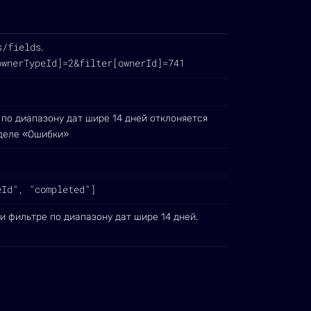
s/fields
.
ownerTypeId]=2&filter[ownerId]=741
 по диапазону дат шире 14 дней отклоняется
деле «Ошибки»
eId", "completed"]
и фильтре по диапазону дат шире 14 дней.