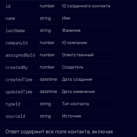
id
number
ID созданного контакта
name
string
Имя
lastName
string
Фамилия
companyId
number
ID компании
assignedById
number
Ответственный
createdBy
number
Создатель
createdTime
datetime
Дата создания
updatedTime
datetime
Дата изменения
typeId
string
Тип контакта
sourceId
string
Источник
Ответ содержит все поля контакта, включая