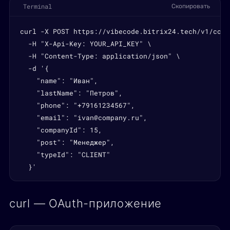
Terminal
Скопировать
curl -X POST https://vibecode.bitrix24.tech/v1/conta
  -H "X-Api-Key: YOUR_API_KEY" \

  -H "Content-Type: application/json" \

  -d '{

    "name": "Иван",

    "lastName": "Петров",

    "phone": "+79161234567",

    "email": "ivan@company.ru",

    "companyId": 15,

    "post": "Менеджер",

    "typeId": "CLIENT"

  }'
curl — OAuth-приложение