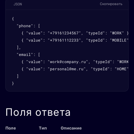
JSON
Скопировать
{

  "phone": [

    { "value": "+79161234567", "typeId": "WORK" },

    { "value": "+79161112233", "typeId": "MOBILE" }

  ],

  "email": [

    { "value": "work@company.ru", "typeId": "WORK" }
    { "value": "personal@me.ru", "typeId": "HOME" }

  ]

}
Поля ответа
Поле
Тип
Описание