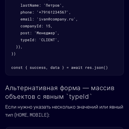
    lastName: 'Петров',

    phone: '+79161234567',

    email: 'ivan@company.ru',

    companyId: 15,

    post: 'Менеджер',

    typeId: 'CLIENT',

  }),

})

const { success, data } = await res.json()
Альтернативная форма — массив
объектов с явным `typeId`
Если нужно указать несколько значений или явный
HOME
MOBILE
тип (
,
):