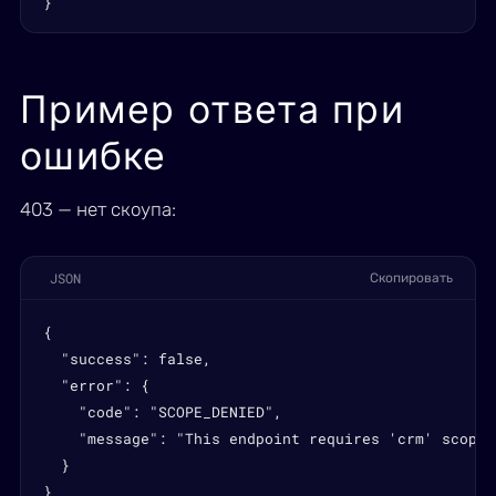
}
Пример ответа при
ошибке
403 — нет скоупа:
JSON
Скопировать
{

  "success": false,

  "error": {

    "code": "SCOPE_DENIED",

    "message": "This endpoint requires 'crm' scope"

  }

}