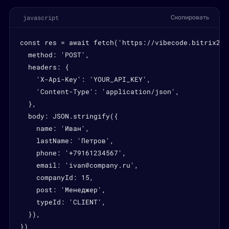
javascript
Скопировать
const res = await fetch('https://vibecode.bitrix24.
  method: 'POST',

  headers: {

    'X-Api-Key': 'YOUR_API_KEY',

    'Content-Type': 'application/json',

  },

  body: JSON.stringify({

    name: 'Иван',

    lastName: 'Петров',

    phone: '+79161234567',

    email: 'ivan@company.ru',

    companyId: 15,

    post: 'Менеджер',

    typeId: 'CLIENT',

  }),

})
