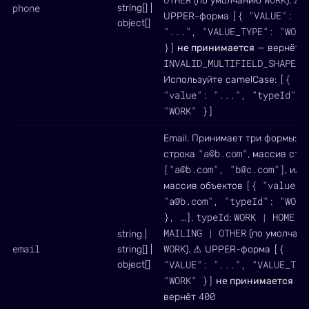
(по умолчанию
). ⚠
phone
string[] |
[{ "VALUE":
UPPER-форма
object[]
"...", "VALUE_TYPE": "WORK
}]
4
не принимается
— вернёт
INVALID_MULTIFIELD_SHAPE
.
[{
Используйте camelCase:
"value": "...", "typeId":
"WORK" }]
Email. Принимает три формы:
"a@b.com"
строка
, массив стр
["a@b.com", "b@c.com"]
, или
[{ "value":
массив объектов
"a@b.com", "typeId": "WORK
}, …]
typeId
WORK | HOME |
.
:
MAILING | OTHER
(по умолчан
string |
email
WORK
[{
string[] |
). ⚠ UPPER-форма
"VALUE": "...", "VALUE_TYP
object[]
"WORK" }]
не принимается
—
400
вернёт