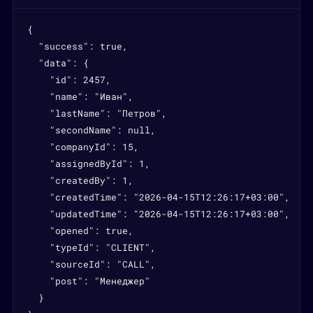
{

  "success": true,

  "data": {

    "id": 2457,

    "name": "Иван",

    "lastName": "Петров",

    "secondName": null,

    "companyId": 15,

    "assignedById": 1,

    "createdBy": 1,

    "createdTime": "2026-04-15T12:26:17+03:00",

    "updatedTime": "2026-04-15T12:26:17+03:00",

    "opened": true,

    "typeId": "CLIENT",

    "sourceId": "CALL",

    "post": "Менеджер"

  }
