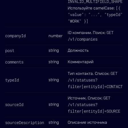
INVALID_MULTIFIELD_SHAPE
.
[{
Используйте camelCase:
"value": "...", "typeId":
"WORK" }]
GET
ID компании. Поиск:
companyId
number
/v1/companies
post
string
Должность
comments
string
Комментарий
GET
Тип контакта. Список:
typeId
/v1/statuses?
string
filter[entityId]=CONTACT_T
GET
Источник. Список:
sourceId
/v1/statuses?
string
filter[entityId]=SOURCE
sourceDescription
string
Описание источника