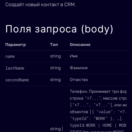
Создаёт новый контакт в CRM.
Поля запроса (body)
Параметр
Тип
Описание
name
string
Имя
lastName
string
Фамилия
secondName
string
Отчество
Телефон. Принимает три формы
"+7..."
строка
, массив строк
["+7...", "+7..."]
, или мас
[{ "value": "+7...
объектов
"typeId": "WORK" }, …]
.
typeId
WORK | HOME | MOBIL
:
string |
OTHER
WORK