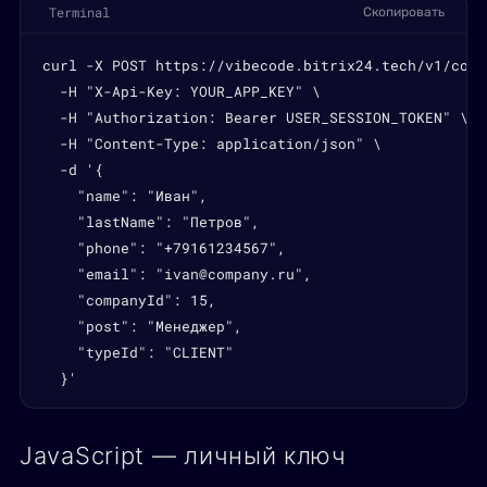
Terminal
Скопировать
curl -X POST https://vibecode.bitrix24.tech/v1/conta
  -H "X-Api-Key: YOUR_APP_KEY" \

  -H "Authorization: Bearer USER_SESSION_TOKEN" \

  -H "Content-Type: application/json" \

  -d '{

    "name": "Иван",

    "lastName": "Петров",

    "phone": "+79161234567",

    "email": "ivan@company.ru",

    "companyId": 15,

    "post": "Менеджер",

    "typeId": "CLIENT"

  }'
JavaScript — личный ключ