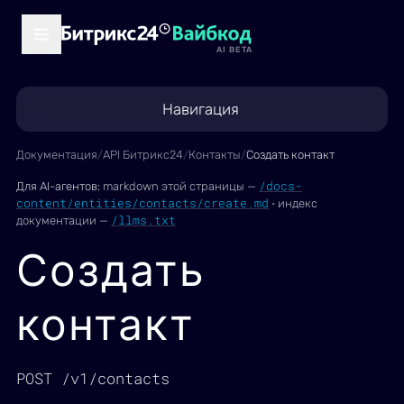
AI BETA
Навигация
Документация
/
API Битрикс24
/
Контакты
/
Создать контакт
/docs-
Для AI-агентов:
markdown этой страницы —
content/entities/contacts/create.md
·
индекс
/llms.txt
документации —
Создать
контакт
POST /v1/contacts