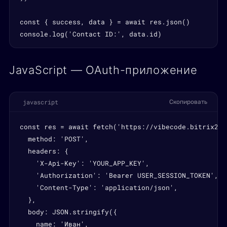
const { success, data } = await res.json()

console.log('Contact ID:', data.id)
JavaScript — OAuth-приложение
javascript
Скопировать
const res = await fetch('https://vibecode.bitrix24.
  method: 'POST',

  headers: {

    'X-Api-Key': 'YOUR_APP_KEY',

    'Authorization': 'Bearer USER_SESSION_TOKEN',

    'Content-Type': 'application/json',

  },

  body: JSON.stringify({

    name: 'Иван',
