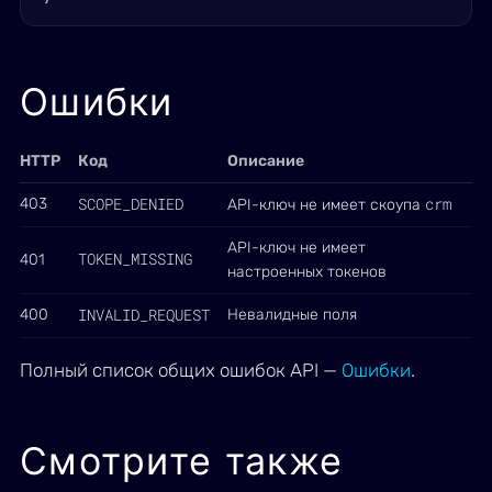
Ошибки
HTTP
Код
Описание
SCOPE_DENIED
crm
403
API-ключ не имеет скоупа
API-ключ не имеет
TOKEN_MISSING
401
настроенных токенов
INVALID_REQUEST
400
Невалидные поля
Полный список общих ошибок API —
Ошибки
.
Смотрите также