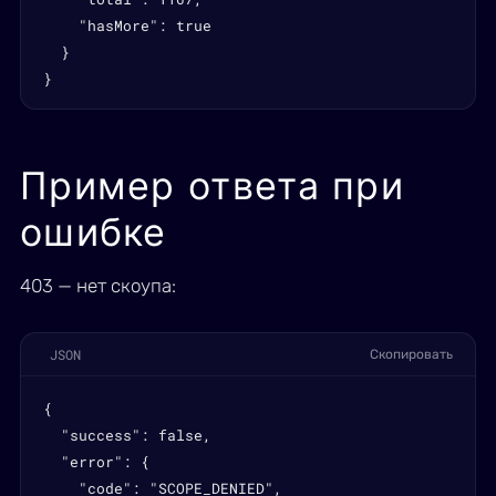
    "hasMore": true

  }

}
Пример ответа при
ошибке
403 — нет скоупа:
JSON
Скопировать
{

  "success": false,

  "error": {

    "code": "SCOPE_DENIED",
