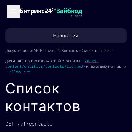
AI BETA
Навигация
Документация
/
API Битрикс24
/
Контакты
/
Список контактов
/docs-
Для AI-агентов:
markdown этой страницы —
content/entities/contacts/list.md
·
индекс документации
/llms.txt
—
Список
контактов
GET /v1/contacts