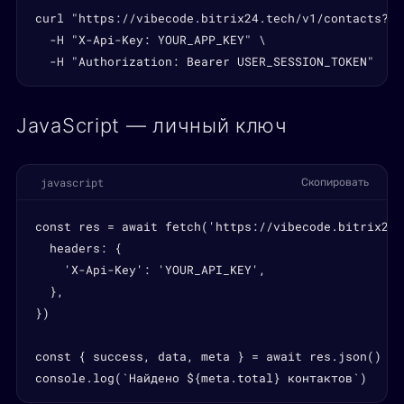
curl "https://vibecode.bitrix24.tech/v1/contacts?li
  -H "X-Api-Key: YOUR_APP_KEY" \

  -H "Authorization: Bearer USER_SESSION_TOKEN"
JavaScript — личный ключ
javascript
Скопировать
const res = await fetch('https://vibecode.bitrix24.
  headers: {

    'X-Api-Key': 'YOUR_API_KEY',

  },

})

const { success, data, meta } = await res.json()

console.log(`Найдено ${meta.total} контактов`)