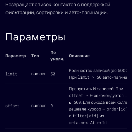
Возвращает список контактов с поддержкой
фильтрации, сортировки и авто-пагинации.
Параметры
По
Параметр
Тип
Описание
умолч.
Количество записей (до 5000).
limit
50
number
limit > 50
При
авто-пагинаци
Пропустить N записей. При
offset > 0
lim
рекомендуется
≤ 500
. Для обхода всей коллек
offset
0
number
order[id]=
дешевле курсор —
filter[>id]
и
из
meta.nextAfterId