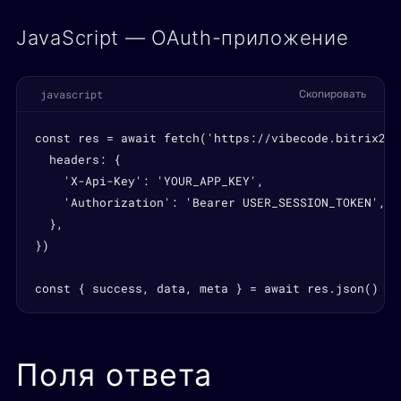
JavaScript — OAuth-приложение
javascript
Скопировать
const res = await fetch('https://vibecode.bitrix24.
  headers: {

    'X-Api-Key': 'YOUR_APP_KEY',

    'Authorization': 'Bearer USER_SESSION_TOKEN',

  },

})

const { success, data, meta } = await res.json()
Поля ответа