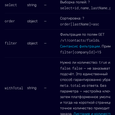
?
Выборка полей:
select
string
—
select=id,name,lastName,ph
?
Сортировка:
order
object
—
order[lastName]=asc
GET
Фильтрация по полям
/v1/contacts/fields
.
filter
object
—
Синтаксис фильтрации
. Пример
filter[companyId]=15
true
Нужно ли количество:
или
false
false
.
— не заказывать
подсчёт. Это единственный
способ гарантированно убрать
meta.total
из ответа. Без
withTotal
string
—
параметра — настройка ключа,
затем платформенное умолчани
и тогда на короткой странице
точное количество приходит и 
заказа.
Листание и количество