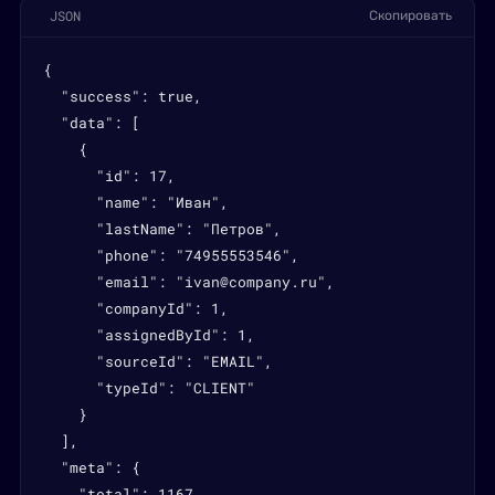
JSON
Скопировать
{

  "success": true,

  "data": [

    {

      "id": 17,

      "name": "Иван",

      "lastName": "Петров",

      "phone": "74955553546",

      "email": "ivan@company.ru",

      "companyId": 1,

      "assignedById": 1,

      "sourceId": "EMAIL",

      "typeId": "CLIENT"

    }

  ],

  "meta": {

    "total": 1167,
