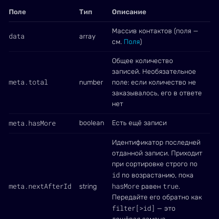
Поле
Тип
Описание
Массив контактов (поля —
data
array
см.
Поля
)
Общее количество
записей. Необязательное
meta.total
number
поле: если количество не
заказывалось, его в ответе
нет
meta.hasMore
boolean
Есть ещё записи
Идентификатор последней
отданной записи. Приходит
при сортировке строго по
id
по возрастанию, пока
meta.nextAfterId
hasMore
true
string
равен
.
Передайте его обратно как
filter[>id]
— это