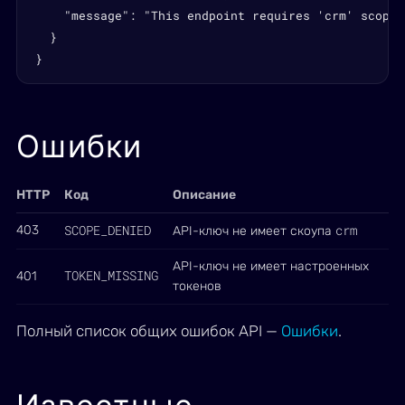
    "message": "This endpoint requires 'crm' scope"

  }

}
Ошибки
HTTP
Код
Описание
SCOPE_DENIED
crm
403
API-ключ не имеет скоупа
API-ключ не имеет настроенных
TOKEN_MISSING
401
токенов
Полный список общих ошибок API —
Ошибки
.