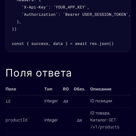
    'X-Api-Key': 'YOUR_APP_KEY',

    'Authorization': 'Bearer USER_SESSION_TOKEN',

  },

})

const { success, data } = await res.json()
Поля ответа
Поле
Тип
RO
Обяз.
Описание
id
integer
да
ID позиции
ID товара.
productId
GET
integer
да
Каталог:
/v1/products