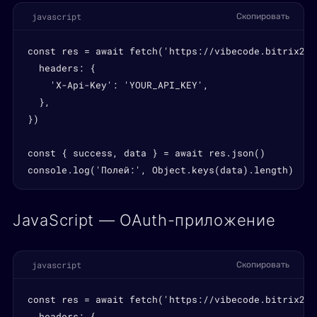
javascript
Скопировать
const res = await fetch('https://vibecode.bitrix24.
  headers: {

    'X-Api-Key': 'YOUR_API_KEY',

  },

})

const { success, data } = await res.json()

console.log('Полей:', Object.keys(data).length)
JavaScript — OAuth-приложение
javascript
Скопировать
const res = await fetch('https://vibecode.bitrix24.
  headers: {
