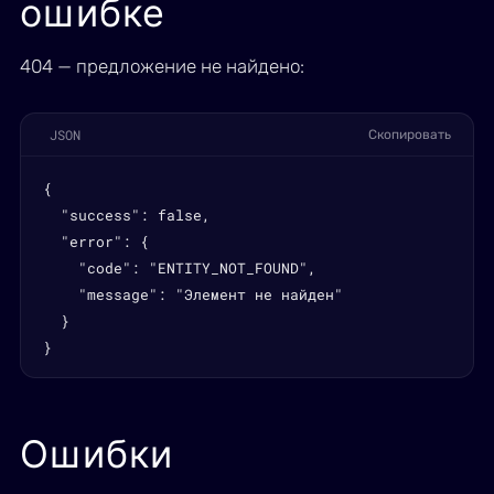
ошибке
404 — предложение не найдено:
JSON
Скопировать
{

  "success": false,

  "error": {

    "code": "ENTITY_NOT_FOUND",

    "message": "Элемент не найден"

  }

}
Ошибки