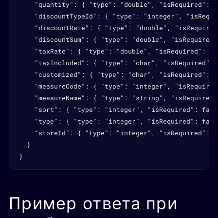
    "quantity": { "type": "double", "isRequired": f
    "discountTypeId": { "type": "integer", "isRequi
    "discountRate": { "type": "double", "isRequired
    "discountSum": { "type": "double", "isRequired"
    "taxRate": { "type": "double", "isRequired": fa
    "taxIncluded": { "type": "char", "isRequired": 
    "customized": { "type": "char", "isRequired": f
    "measureCode": { "type": "integer", "isRequired
    "measureName": { "type": "string", "isRequired"
    "sort": { "type": "integer", "isRequired": fals
    "type": { "type": "integer", "isRequired": fals
    "storeId": { "type": "integer", "isRequired": f
  }

}
Пример ответа при