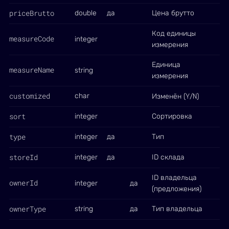
priceBrutto
double
да
Цена брутто
Код единицы
measureCode
integer
измерения
Единица
measureName
string
измерения
customized
Y
N
char
Изменён (
/
)
sort
integer
Сортировка
type
integer
да
Тип
storeId
integer
да
ID склада
ID владельца
ownerId
integer
да
(предложения)
ownerType
string
да
Тип владельца