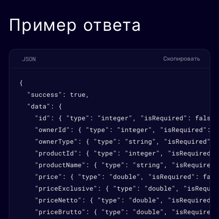
Пример ответа
JSON
Скопировать
{

  "success": true,

  "data": {

    "id": { "type": "integer", "isRequired": false,
    "ownerId": { "type": "integer", "isRequired": t
    "ownerType": { "type": "string", "isRequired": 
    "productId": { "type": "integer", "isRequired":
    "productName": { "type": "string", "isRequired"
    "price": { "type": "double", "isRequired": fals
    "priceExclusive": { "type": "double", "isRequir
    "priceNetto": { "type": "double", "isRequired":
    "priceBrutto": { "type": "double", "isRequired"