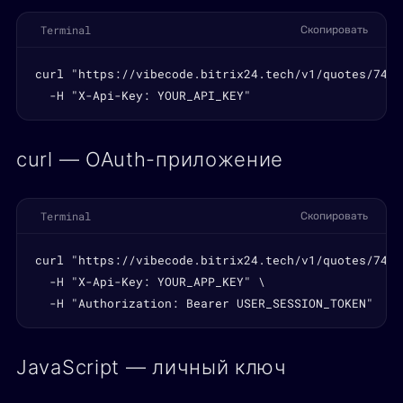
Terminal
Скопировать
curl "https://vibecode.bitrix24.tech/v1/quotes/741/
  -H "X-Api-Key: YOUR_API_KEY"
curl — OAuth-приложение
Terminal
Скопировать
curl "https://vibecode.bitrix24.tech/v1/quotes/741/
  -H "X-Api-Key: YOUR_APP_KEY" \

  -H "Authorization: Bearer USER_SESSION_TOKEN"
JavaScript — личный ключ