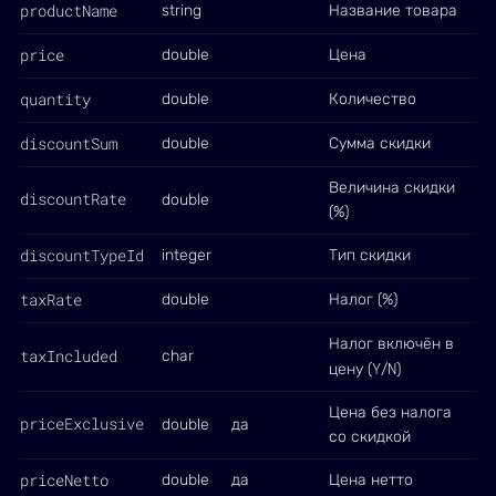
productName
string
Название товара
price
double
Цена
quantity
double
Количество
discountSum
double
Сумма скидки
Величина скидки
discountRate
double
(%)
discountTypeId
integer
Тип скидки
taxRate
double
Налог (%)
Налог включён в
taxIncluded
char
Y
N
цену (
/
)
Цена без налога
priceExclusive
double
да
со скидкой
priceNetto
double
да
Цена нетто