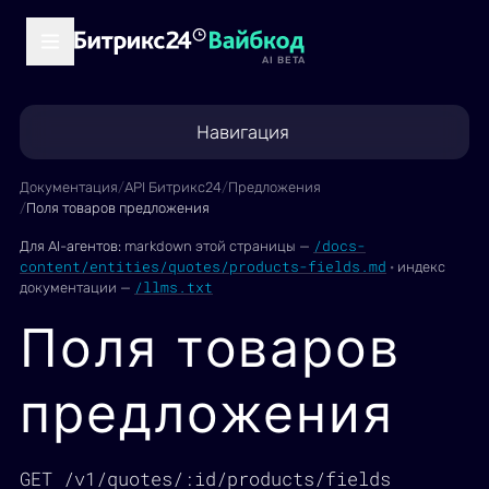
AI BETA
Навигация
Документация
/
API Битрикс24
/
Предложения
/
Поля товаров предложения
/docs-
Для AI-агентов:
markdown этой страницы —
content/entities/quotes/products-fields.md
·
индекс
/llms.txt
документации —
Поля товаров
предложения
GET /v1/quotes/:id/products/fields