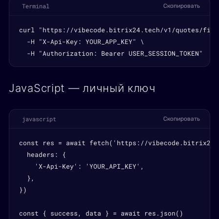
Terminal
Скопировать
curl "https://vibecode.bitrix24.tech/v1/quotes/field
  -H "X-Api-Key: YOUR_APP_KEY" \

  -H "Authorization: Bearer USER_SESSION_TOKEN"
JavaScript — личный ключ
javascript
Скопировать
const res = await fetch('https://vibecode.bitrix24.
  headers: {

    'X-Api-Key': 'YOUR_API_KEY',

  },

})

const { success, data } = await res.json()
