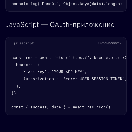
console.log('Полей:', Object.keys(data).length)
JavaScript — OAuth-приложение
javascript
Скопировать
const res = await fetch('https://vibecode.bitrix24.
  headers: {

    'X-Api-Key': 'YOUR_APP_KEY',

    'Authorization': 'Bearer USER_SESSION_TOKEN',

  },

})

const { success, data } = await res.json()