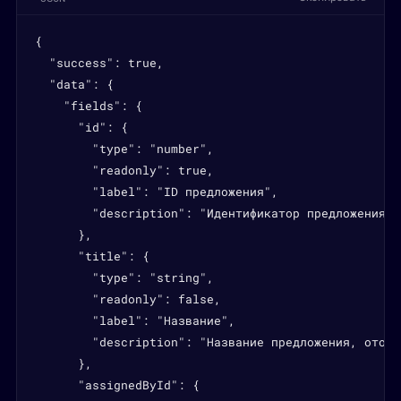
{

  "success": true,

  "data": {

    "fields": {

      "id": {

        "type": "number",

        "readonly": true,

        "label": "ID предложения",

        "description": "Идентификатор предложения, 
      },

      "title": {

        "type": "string",

        "readonly": false,

        "label": "Название",

        "description": "Название предложения, отобр
      },

      "assignedById": {
