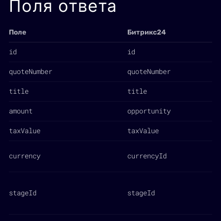
Поля ответа
Поле
Битрикс24
id
id
quoteNumber
quoteNumber
title
title
amount
opportunity
taxValue
taxValue
currency
currencyId
stageId
stageId