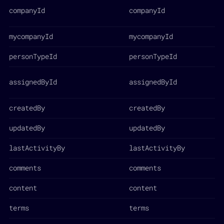
companyId
companyId
mycompanyId
mycompanyId
personTypeId
personTypeId
assignedById
assignedById
createdBy
createdBy
updatedBy
updatedBy
lastActivityBy
lastActivityBy
comments
comments
content
content
terms
terms