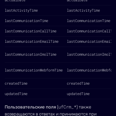
lastActivityTime
lastActivityTime
lastCommunicationTime
lastCommunicationTime
lastCommunicationCallTime
lastCommunicationCallTi
lastCommunicationEmailTime
lastCommunicationEmailT
lastCommunicationImolTime
lastCommunicationImolTi
lastCommunicationWebformTime
lastCommunicationWebfor
createdTime
createdTime
updatedTime
updatedTime
ufCrm_*
Пользовательские поля
(
) также
возвращаются в ответах и принимаются при