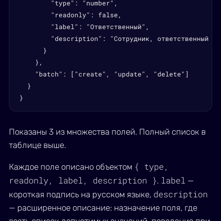
        "type": "number",

        "readonly": false,

        "label": "Ответственный",

        "description": "Сотрудник, ответственный за
      }

    },

    "batch": ["create", "update", "delete"]

  }

}
Показаны 3 из множества полей. Полный список в
таблице выше.
{ type,
Каждое поле описано объектом
readonly, label, description }
label
.
—
description
короткая подпись на русском языке,
— расширенное описание: назначение поля, где