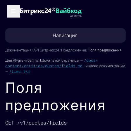
AI BETA
Навигация
Документация
/
API Битрикс24
/
Предложения
/
Поля предложения
/docs-
Для AI-агентов:
markdown этой страницы —
content/entities/quotes/fields.md
·
индекс документации
/llms.txt
—
Поля
предложения
GET /v1/quotes/fields