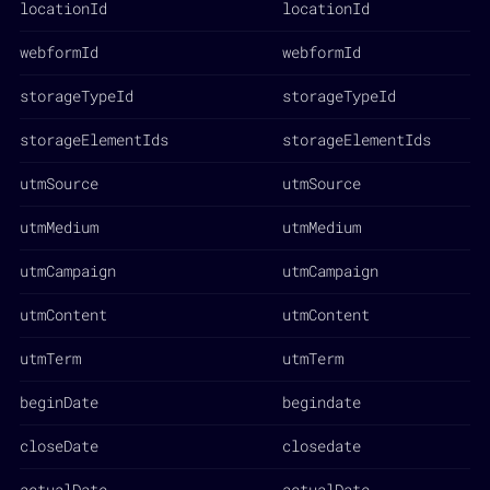
locationId
locationId
webformId
webformId
storageTypeId
storageTypeId
storageElementIds
storageElementIds
utmSource
utmSource
utmMedium
utmMedium
utmCampaign
utmCampaign
utmContent
utmContent
utmTerm
utmTerm
beginDate
begindate
closeDate
closedate
actualDate
actualDate