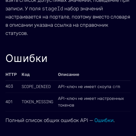
взять список допустимых значений, поведение при
stageId
записи. У поля
набор значений
настраивается на портале, поэтому вместо словаря
в описании указана ссылка на справочник
статусов.
Ошибки
HTTP
Код
Описание
SCOPE_DENIED
crm
403
API-ключ не имеет скоупа
API-ключ не имеет настроенных
TOKEN_MISSING
401
токенов
Полный список общих ошибок API —
Ошибки
.