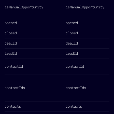
isManualOpportunity
isManualOpportunity
opened
opened
closed
closed
dealId
dealId
leadId
leadId
contactId
contactId
contactIds
contactIds
contacts
contacts