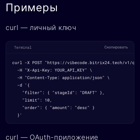
Примеры
curl — личный ключ
Terminal
Скопировать
curl -X POST "https://vibecode.bitrix24.tech/v1/quo
  -H "X-Api-Key: YOUR_API_KEY" \

  -H "Content-Type: application/json" \

  -d '{

    "filter": { "stageId": "DRAFT" },

    "limit": 10,

    "order": { "amount": "desc" }

  }'
curl — OAuth-приложение