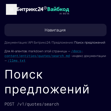
AI BETA
Навигация
Документация
/
API Битрикс24
/
Предложения
/
Поиск предложений
/docs-
Для AI-агентов:
markdown этой страницы —
content/entities/quotes/search.md
·
индекс документации
/llms.txt
—
Поиск
предложений
POST /v1/quotes/search