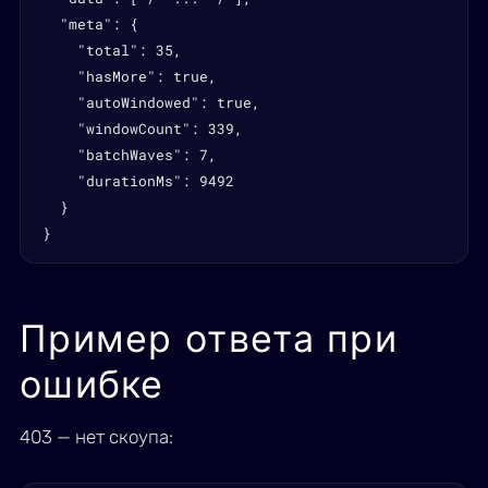
  "meta": {

    "total": 35,

    "hasMore": true,

    "autoWindowed": true,

    "windowCount": 339,

    "batchWaves": 7,

    "durationMs": 9492

  }

}
Пример ответа при
ошибке
403 — нет скоупа: