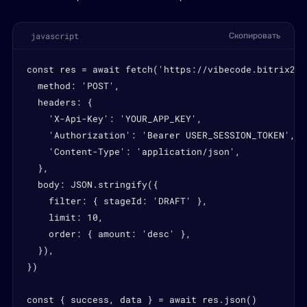
javascript
Скопировать
const res = await fetch('https://vibecode.bitrix24.
  method: 'POST',

  headers: {

    'X-Api-Key': 'YOUR_APP_KEY',

    'Authorization': 'Bearer USER_SESSION_TOKEN',

    'Content-Type': 'application/json',

  },

  body: JSON.stringify({

    filter: { stageId: 'DRAFT' },

    limit: 10,

    order: { amount: 'desc' },

  }),

})

const { success, data } = await res.json()