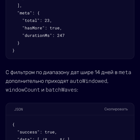
  ],

  "meta": {

    "total": 23,

    "hasMore": true,

    "durationMs": 247

  }

}
meta
С фильтром по диапазону дат шире 14 дней в
autoWindowed
дополнительно приходят
,
windowCount
batchWaves
и
:
JSON
Скопировать
{

  "success": true,

  "data": [ /* ... */ ],
