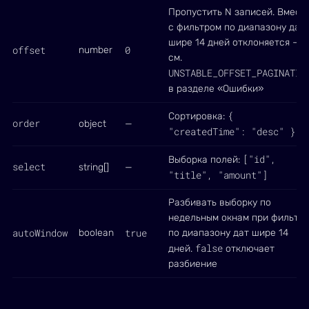
Пропустить N записей. Вмест
с фильтром по диапазону дат
шире 14 дней отклоняется —
offset
0
number
см.
UNSTABLE_OFFSET_PAGINATIO
в разделе «Ошибки»
{
Сортировка:
order
object
—
"createdTime": "desc" }
["id",
Выборка полей:
select
string[]
—
"title", "amount"]
Разбивать выборку по
недельным окнам при фильтр
autoWindow
true
boolean
по диапазону дат шире 14
false
дней.
отключает
разбиение