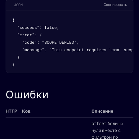
JSON
Скопировать
{

  "success": false,

  "error": {

    "code": "SCOPE_DENIED",

    "message": "This endpoint requires 'crm' scope"

  }

}
Ошибки
HTTP
Код
Описание
offset
больше
нуля вместе с
фильтром по