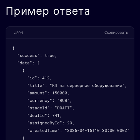
Пример ответа
JSON
Скопировать
{

  "success": true,

  "data": [

    {

      "id": 412,

      "title": "КП на серверное оборудование",

      "amount": 150000,

      "currency": "RUB",

      "stageId": "DRAFT",

      "dealId": 741,

      "assignedById": 29,

      "createdTime": "2026-04-15T10:30:00.000Z"

    }
