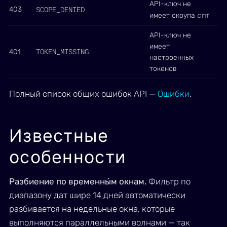
API-ключ не
SCOPE_DENIED
403
crm
имеет скоупа
API-ключ не
имеет
TOKEN_MISSING
401
настроенных
токенов
Полный список общих ошибок API —
Ошибки
.
Известные
особенности
Разбиение по временны́м окнам.
Фильтр по
диапазону дат шире 14 дней автоматически
разбивается на недельные окна, которые
выполняются параллельными волнами — так