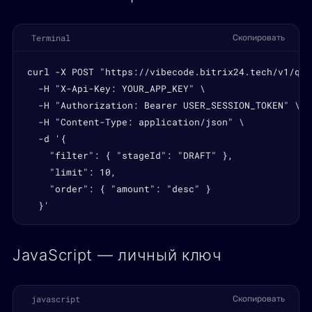
Terminal
Скопировать
curl -X POST "https://vibecode.bitrix24.tech/v1/quo
  -H "X-Api-Key: YOUR_APP_KEY" \

  -H "Authorization: Bearer USER_SESSION_TOKEN" \

  -H "Content-Type: application/json" \

  -d '{

    "filter": { "stageId": "DRAFT" },

    "limit": 10,

    "order": { "amount": "desc" }

  }'
JavaScript — личный ключ
javascript
Скопировать