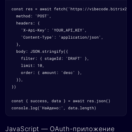
const res = await fetch('https://vibecode.bitrix24.
  method: 'POST',

  headers: {

    'X-Api-Key': 'YOUR_API_KEY',

    'Content-Type': 'application/json',

  },

  body: JSON.stringify({

    filter: { stageId: 'DRAFT' },

    limit: 10,

    order: { amount: 'desc' },

  }),

})

const { success, data } = await res.json()

console.log('Найдено:', data.length)
JavaScript — OAuth-приложение