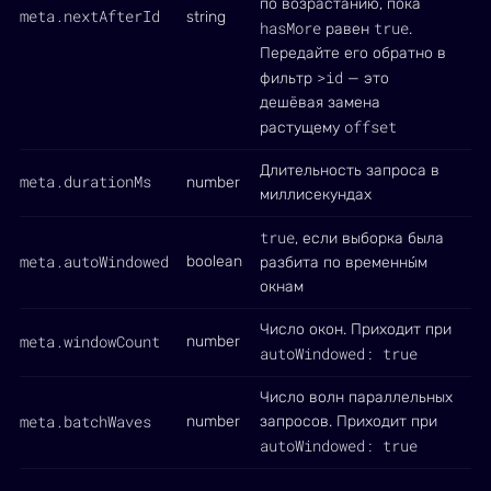
по возрастанию, пока
meta.nextAfterId
string
hasMore
true
равен
.
Передайте его обратно в
>id
фильтр
— это
дешёвая замена
offset
растущему
Длительность запроса в
meta.durationMs
number
миллисекундах
true
, если выборка была
meta.autoWindowed
boolean
разбита по временны́м
окнам
Число окон. Приходит при
meta.windowCount
number
autoWindowed: true
Число волн параллельных
meta.batchWaves
number
запросов. Приходит при
autoWindowed: true