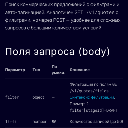
Поиск коммерческих предложений с фильтрами и
GET /v1/quotes
авто-пагинацией. Аналогичен
с
фильтрами, но через POST — удобнее для сложных
запросов с большим количеством условий.
Поля запроса (body)
По
Параметр
Тип
Описание
умолч.
GET
Фильтрация по полям
/v1/quotes/fields
.
filter
object
—
Синтаксис фильтрации
.
?
Пример:
filter[stageId]=DRAFT
limit
50
number
Количество записей (до 5000