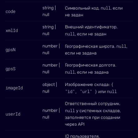
null
string |
Символьный код.
, если
code
null
не задан
string |
Внешний идентификатор.
xmlId
null
null
, если не задан
null
number |
Географическая широта.
,
gpsN
null
если не задана
number |
Географическая долгота.
gpsS
null
null
, если не задана
{
object |
Изображение склада:
imageId
"id", "url" }
null
null
или
Ответственный сотрудник.
null
number |
у системных складов,
userId
null
заполняется при создании
через API
ID пользователя,