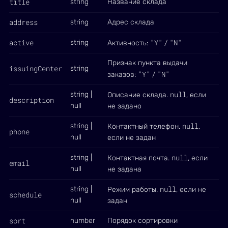
title
string
Название склада
address
string
Адрес склада
active
"Y"
"N"
string
Активность:
/
Признак пункта выдачи
issuingCenter
string
"Y"
"N"
заказов:
/
null
string |
Описание склада.
, если
description
null
не задано
null
string |
Контактный телефон.
,
phone
null
если не задан
null
string |
Контактная почта.
, если
email
null
не задана
null
string |
Режим работы.
, если не
schedule
null
задан
sort
number
Порядок сортировки