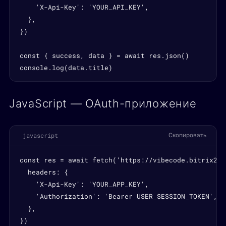
    'X-Api-Key': 'YOUR_API_KEY',

  },

})

const { success, data } = await res.json()

console.log(data.title)
JavaScript — OAuth-приложение
javascript
Скопировать
const res = await fetch('https://vibecode.bitrix24.
  headers: {

    'X-Api-Key': 'YOUR_APP_KEY',

    'Authorization': 'Bearer USER_SESSION_TOKEN',

  },

})
