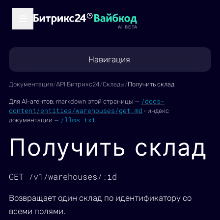
AI BETA
Навигация
Документация
/
API Битрикс24
/
Склады
/
Получить склад
/docs-
Для AI-агентов:
markdown этой страницы —
content/entities/warehouses/get.md
·
индекс
/llms.txt
документации —
Получить склад
GET /v1/warehouses/:id
Возвращает один склад по идентификатору со
всеми полями.