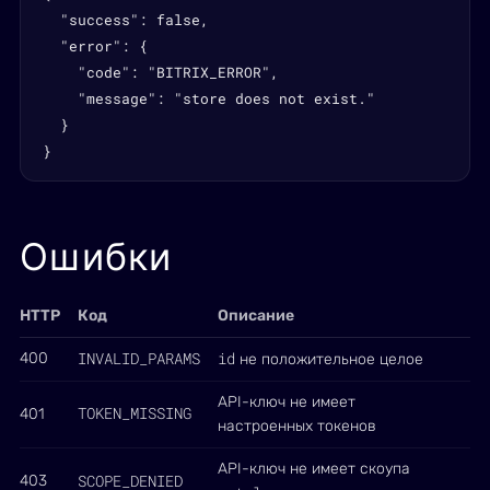
  "success": false,

  "error": {

    "code": "BITRIX_ERROR",

    "message": "store does not exist."

  }

}
Ошибки
HTTP
Код
Описание
INVALID_PARAMS
id
400
не положительное целое
API-ключ не имеет
TOKEN_MISSING
401
настроенных токенов
API-ключ не имеет скоупа
SCOPE_DENIED
403