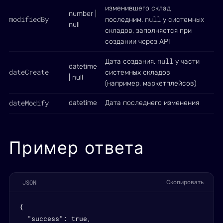
изменившего склад
number |
modifiedBy
null
последним.
у системных
null
складов, заполняется при
создании через API
null
Дата создания.
у части
datetime
dateCreate
системных складов
| null
(например, маркетплейсов)
dateModify
datetime
Дата последнего изменения
Пример ответа
JSON
Скопировать
{

  "success": true,
