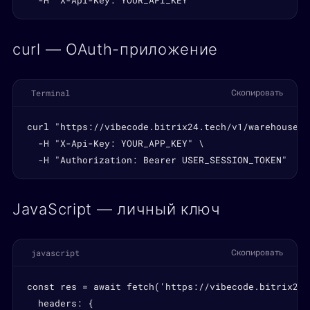
  -H "X-Api-Key: YOUR_API_KEY"
curl — OAuth-приложение
Terminal
Скопировать
curl "https://vibecode.bitrix24.tech/v1/warehouses/1
  -H "X-Api-Key: YOUR_APP_KEY" \

  -H "Authorization: Bearer USER_SESSION_TOKEN"
JavaScript — личный ключ
javascript
Скопировать
const res = await fetch('https://vibecode.bitrix24.
  headers: {
