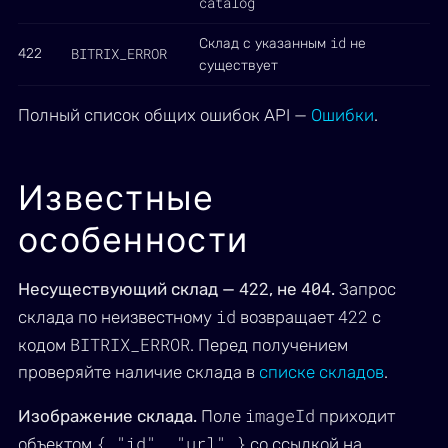
catalog
id
Склад с указанным
не
BITRIX_ERROR
422
существует
Полный список общих ошибок API —
Ошибки
.
Известные
особенности
422
404
Несуществующий склад —
, не
.
Запрос
id
422
склада по неизвестному
возвращает
с
BITRIX_ERROR
кодом
. Перед получением
проверяйте наличие склада в
списке складов
.
imageId
Изображение склада.
Поле
приходит
{ "id", "url" }
объектом
со ссылкой на