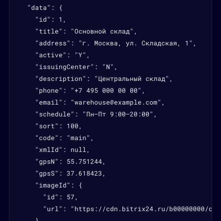
  "data": {

    "id": 1,

    "title": "Основной склад",

    "address": "г. Москва, ул. Складская, 1",

    "active": "Y",

    "issuingCenter": "N",

    "description": "Центральный склад",

    "phone": "+7 495 000 00 00",

    "email": "warehouse@example.com",

    "schedule": "Пн–Пт 9:00–20:00",

    "sort": 100,

    "code": "main",

    "xmlId": null,

    "gpsN": 55.751244,

    "gpsS": 37.618423,

    "imageId": {

      "id": 57,

      "url": "https://cdn.bitrix24.ru/b00000000/cat
    },
