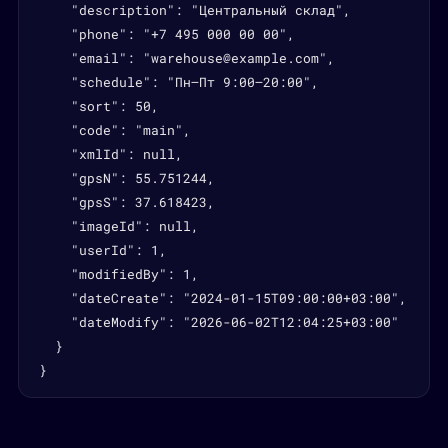
    "description": "Центральный склад",

    "phone": "+7 495 000 00 00",

    "email": "warehouse@example.com",

    "schedule": "Пн–Пт 9:00–20:00",

    "sort": 50,

    "code": "main",

    "xmlId": null,

    "gpsN": 55.751244,

    "gpsS": 37.618423,

    "imageId": null,

    "userId": 1,

    "modifiedBy": 1,

    "dateCreate": "2024-01-15T09:00:00+03:00",

    "dateModify": "2026-06-02T12:04:25+03:00"

  }

}