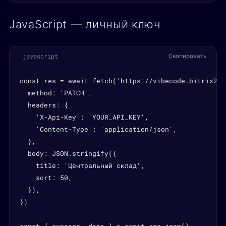
JavaScript — личный ключ
javascript
Скопировать
const res = await fetch('https://vibecode.bitrix24.
  method: 'PATCH',

  headers: {

    'X-Api-Key': 'YOUR_API_KEY',

    'Content-Type': 'application/json',

  },

  body: JSON.stringify({

    title: 'Центральный склад',

    sort: 50,

  }),

})
