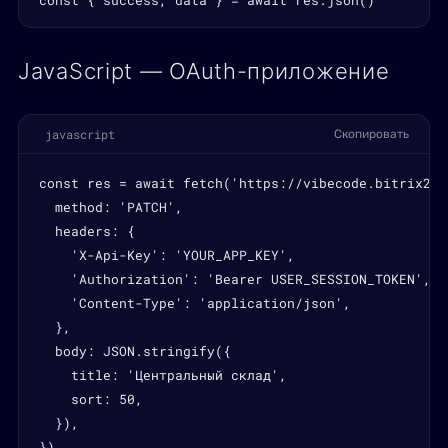
const { success, data } = await res.json()
JavaScript — OAuth-приложение
javascript
Скопировать
const res = await fetch('https://vibecode.bitrix24.
  method: 'PATCH',

  headers: {

    'X-Api-Key': 'YOUR_APP_KEY',

    'Authorization': 'Bearer USER_SESSION_TOKEN',

    'Content-Type': 'application/json',

  },

  body: JSON.stringify({

    title: 'Центральный склад',

    sort: 50,

  }),

})
