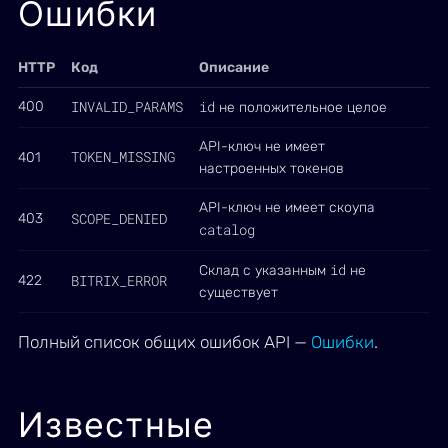
Ошибки
HTTP
Код
Описание
INVALID_PARAMS
id
400
не положительное целое
API-ключ не имеет
TOKEN_MISSING
401
настроенных токенов
API-ключ не имеет скоупа
SCOPE_DENIED
403
catalog
id
Склад с указанным
не
BITRIX_ERROR
422
существует
Полный список общих ошибок API —
Ошибки
.
Известные