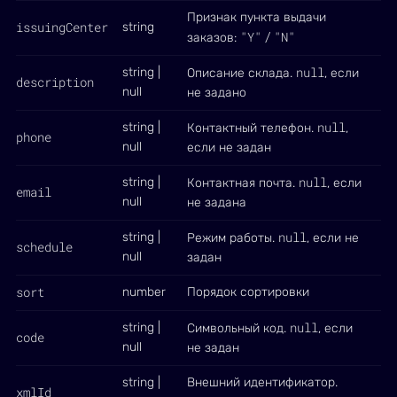
Признак пункта выдачи
issuingCenter
string
"Y"
"N"
заказов:
/
null
string |
Описание склада.
, если
description
null
не задано
null
string |
Контактный телефон.
,
phone
null
если не задан
null
string |
Контактная почта.
, если
email
null
не задана
null
string |
Режим работы.
, если не
schedule
null
задан
sort
number
Порядок сортировки
null
string |
Символьный код.
, если
code
null
не задан
string |
Внешний идентификатор.
xmlId