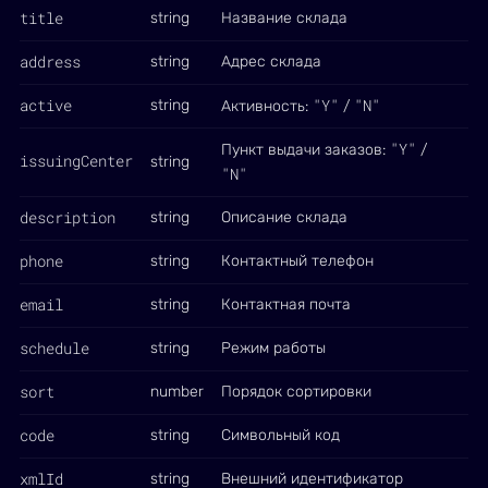
title
string
Название склада
address
string
Адрес склада
active
"Y"
"N"
string
Активность:
/
"Y"
Пункт выдачи заказов:
/
issuingCenter
string
"N"
description
string
Описание склада
phone
string
Контактный телефон
email
string
Контактная почта
schedule
string
Режим работы
sort
number
Порядок сортировки
code
string
Символьный код
xmlId
string
Внешний идентификатор