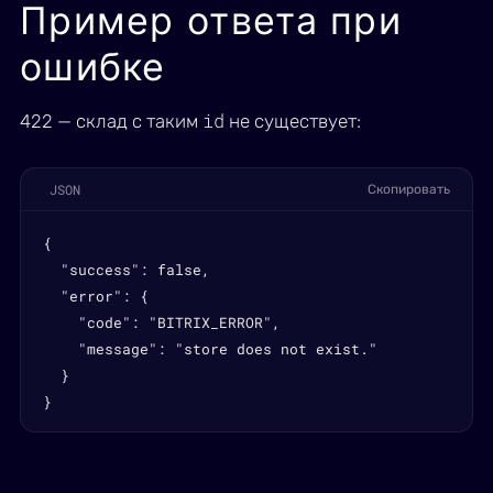
Пример ответа при
ошибке
id
422 — склад с таким
не существует:
JSON
Скопировать
{

  "success": false,

  "error": {

    "code": "BITRIX_ERROR",

    "message": "store does not exist."

  }

}