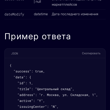
| null
маркетплейсов
dateModify
datetime
Дата последнего изменения
Пример ответа
JSON
Скопировать
{

  "success": true,

  "data": {

    "id": 1,

    "title": "Центральный склад",

    "address": "г. Москва, ул. Складская, 1",

    "active": "Y",

    "issuingCenter": "N",
