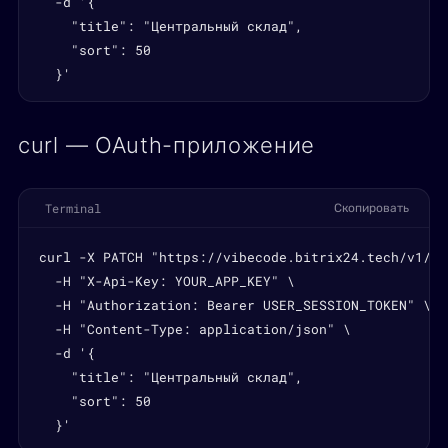
  -d '{

    "title": "Центральный склад",

    "sort": 50

  }'
curl — OAuth-приложение
Terminal
Скопировать
curl -X PATCH "https://vibecode.bitrix24.tech/v1/wa
  -H "X-Api-Key: YOUR_APP_KEY" \

  -H "Authorization: Bearer USER_SESSION_TOKEN" \

  -H "Content-Type: application/json" \

  -d '{

    "title": "Центральный склад",

    "sort": 50

  }'