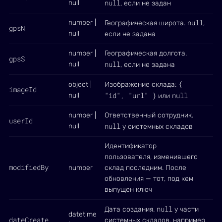
null
null
, если не задан
null
number |
Географическая широта.
,
gpsN
null
если не задана
number |
Географическая долгота.
gpsS
null
null
, если не задана
{
object |
Изображение склада:
imageId
"id", "url" }
null
null
или
number |
Ответственный сотрудник.
userId
null
null
у системных складов
Идентификатор
пользователя, изменившего
modifiedBy
number
склад последним. После
обновления — тот, под кем
выпущен ключ
null
Дата создания.
у части
datetime
dateCreate
системных складов, например