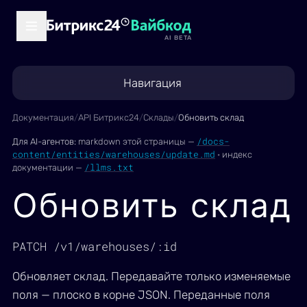
AI BETA
Навигация
Документация
/
API Битрикс24
/
Склады
/
Обновить склад
/docs-
Для AI-агентов:
markdown этой страницы —
content/entities/warehouses/update.md
·
индекс
/llms.txt
документации —
Обновить склад
PATCH /v1/warehouses/:id
Обновляет склад. Передавайте только изменяемые
поля — плоско в корне JSON. Переданные поля